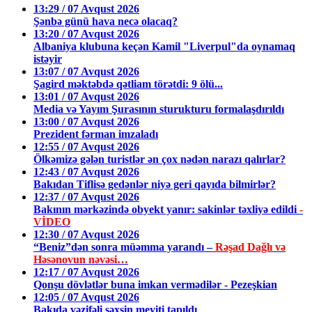
13:29 / 07 Avqust 2026
Şənbə günü hava necə olacaq?
13:20 / 07 Avqust 2026
Albaniya klubuna keçən Kamil "Liverpul"da oynamaq
istəyir
13:07 / 07 Avqust 2026
Şagird məktəbdə qətliam törətdi: 9 ölü...
13:01 / 07 Avqust 2026
Media və Yayım Şurasının sturukturu formalaşdırıldı
13:00 / 07 Avqust 2026
Prezident fərman imzaladı
12:55 / 07 Avqust 2026
Ölkəmizə gələn turistlər ən çox nədən narazı qalırlar?
12:43 / 07 Avqust 2026
Bakıdan Tiflisə gedənlər niyə geri qayıda bilmirlər?
12:37 / 07 Avqust 2026
Bakının mərkəzində obyekt yanır: sakinlər təxliyə edildi
-
VİDEO
12:30 / 07 Avqust 2026
“Beniz”dən sonra müəmma yarandı –
Rəşad Dağlı və
Həsənovun nəvəsi…
12:17 / 07 Avqust 2026
Qonşu dövlətlər buna imkan vermədilər - Pezeşkian
12:05 / 07 Avqust 2026
Bakıda vəzifəli şəxsin meyiti tapıldı