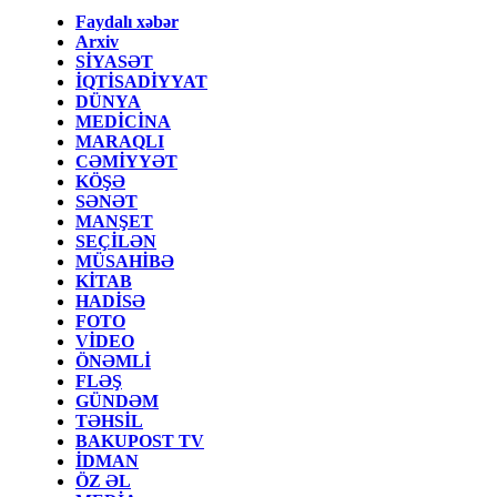
Faydalı xəbər
Arxiv
SİYASƏT
İQTİSADİYYAT
DÜNYA
MEDİCİNA
MARAQLI
CƏMİYYƏT
KÖŞƏ
SƏNƏT
MANŞET
SEÇİLƏN
MÜSAHİBƏ
KİTAB
HADİSƏ
FOTO
VİDEO
ÖNƏMLİ
FLƏŞ
GÜNDƏM
TƏHSİL
BAKUPOST TV
İDMAN
ÖZ ƏL