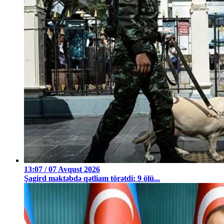
13:07 / 07 Avqust 2026
Şagird məktəbdə qətliam törətdi: 9 ölü...