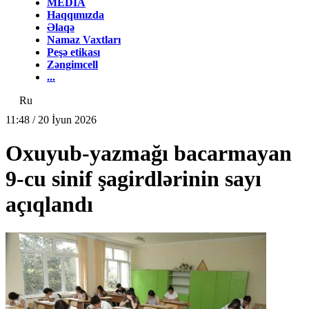
MEDİA
Haqqımızda
Əlaqə
Namaz Vaxtları
Peşə etikası
Zəngimcell
...
Ru
11:48 / 20 İyun 2026
Oxuyub-yazmağı bacarmayan
9-cu sinif şagirdlərinin sayı
açıqlandı