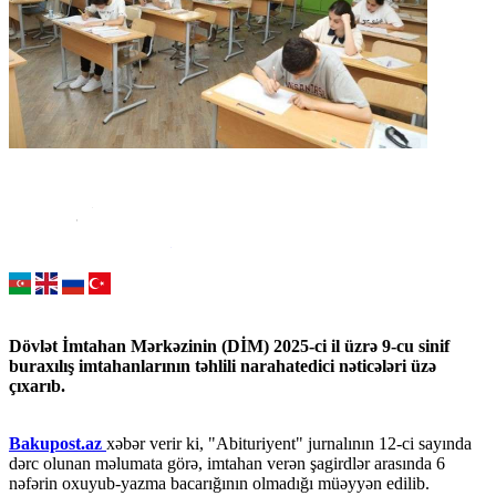
Dövlət İmtahan Mərkəzinin (DİM) 2025-ci il üzrə 9-cu sinif
buraxılış imtahanlarının təhlili narahatedici nəticələri üzə
çıxarıb.
Bakupost.az
xəbər verir ki, "Abituriyent" jurnalının 12-ci sayında
dərc olunan məlumata görə, imtahan verən şagirdlər arasında 6
nəfərin oxuyub-yazma bacarığının olmadığı müəyyən edilib.