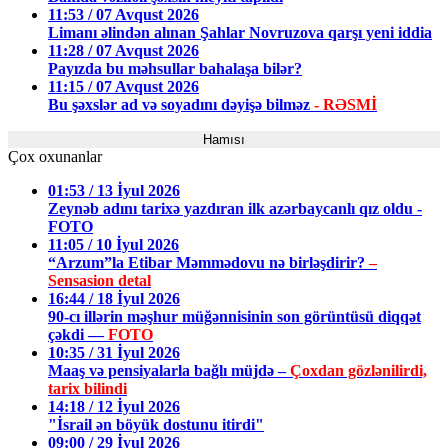
11:53 / 07 Avqust 2026
Limanı əlindən alınan Şahlar Novruzova qarşı yeni iddia
11:28 / 07 Avqust 2026
Payızda bu məhsullar bahalaşa bilər?
11:15 / 07 Avqust 2026
Bu şəxslər ad və soyadını dəyişə bilməz
- RƏSMİ
Hamısı
Çox oxunanlar
01:53 / 13 İyul 2026
Zeynəb adını tarixə yazdıran ilk azərbaycanlı qız oldu -
FOTO
11:05 / 10 İyul 2026
“Arzum”la Etibar Məmmədovu nə birləşdirir?
–
Sensasion detal
16:44 / 18 İyul 2026
90-cı illərin məşhur müğənnisinin son görüntüsü diqqət
çəkdi —
FOTO
10:35 / 31 İyul 2026
Maaş və pensiyalarla bağlı müjdə –
Çoxdan gözlənilirdi,
tarix bilindi
14:18 / 12 İyul 2026
"İsrail ən böyük dostunu itirdi"
09:00 / 29 İyul 2026