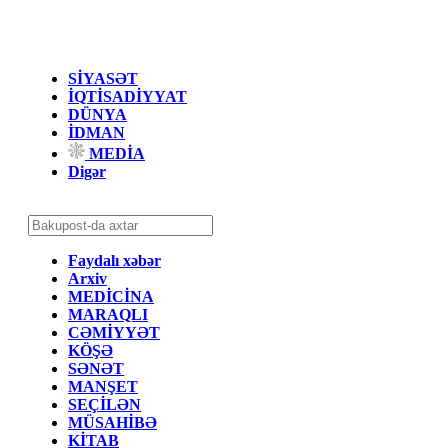
SİYASƏT
İQTİSADİYYAT
DÜNYA
İDMAN
MEDİA
Digər
Faydalı xəbər
Arxiv
MEDİCİNA
MARAQLI
CƏMİYYƏT
KÖŞƏ
SƏNƏT
MANŞET
SEÇİLƏN
MÜSAHİBƏ
KİTAB