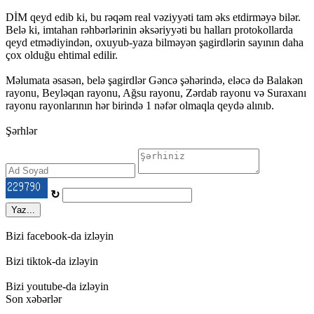
DİM qeyd edib ki, bu rəqəm real vəziyyəti tam əks etdirməyə bilər.
Belə ki, imtahan rəhbərlərinin əksəriyyəti bu halları protokollarda
qeyd etmədiyindən, oxuyub-yaza bilməyən şagirdlərin sayının daha
çox olduğu ehtimal edilir.
Məlumata əsasən, belə şagirdlər Gəncə şəhərində, eləcə də Balakən
rayonu, Beyləqan rayonu, Ağsu rayonu, Zərdab rayonu və Suraxanı
rayonu rayonlarının hər birində 1 nəfər olmaqla qeydə alınıb.
Şərhlər
↻
Yaz...
Bizi facebook-da izləyin
Bizi tiktok-da izləyin
Bizi youtube-da izləyin
Son xəbərlər