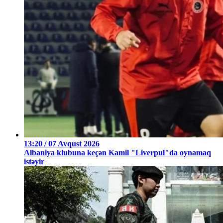
13:20 / 07 Avqust 2026
Albaniya klubuna keçən Kamil "Liverpul"da oynamaq
istəyir