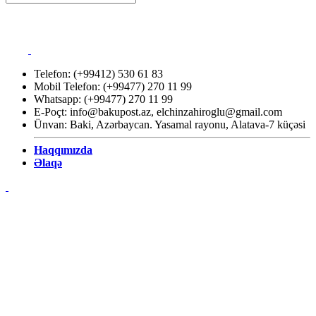
Telefon: (+99412) 530 61 83
Mobil Telefon: (+99477) 270 11 99
Whatsapp: (+99477) 270 11 99
E-Poçt:
info@bakupost.az
,
elchinzahiroglu@gmail.com
Ünvan: Baki, Azərbaycan. Yasamal rayonu, Alatava-7 küçəsi
Haqqımızda
Əlaqə