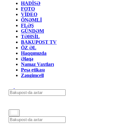
HADİSƏ
FOTO
VİDEO
ÖNƏMLİ
FLƏŞ
GÜNDƏM
TƏHSİL
BAKUPOST TV
ÖZ ƏL
Haqqımızda
Əlaqə
Namaz Vaxtları
Peşə etikası
Zəngimcell