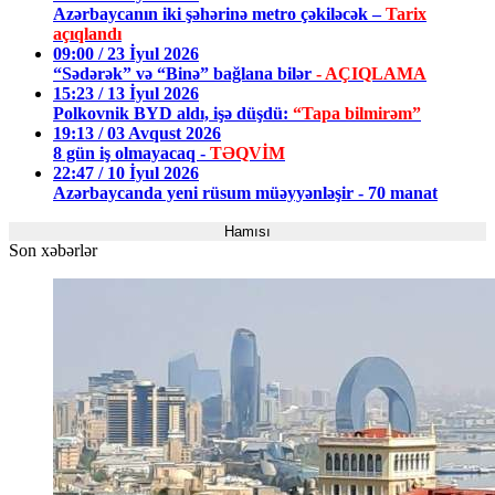
Azərbaycanın iki şəhərinə metro çəkiləcək –
Tarix
açıqlandı
09:00 / 23 İyul 2026
“Sədərək” və “Binə” bağlana bilər
- AÇIQLAMA
15:23 / 13 İyul 2026
Polkovnik BYD aldı, işə düşdü:
“Tapa bilmirəm”
19:13 / 03 Avqust 2026
8 gün iş olmayacaq -
TƏQVİM
22:47 / 10 İyul 2026
Azərbaycanda yeni rüsum müəyyənləşir - 70 manat
Hamısı
Son xəbərlər