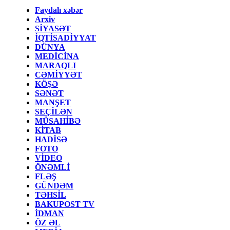
Faydalı xəbər
Arxiv
SİYASƏT
İQTİSADİYYAT
DÜNYA
MEDİCİNA
MARAQLI
CƏMİYYƏT
KÖŞƏ
SƏNƏT
MANŞET
SEÇİLƏN
MÜSAHİBƏ
KİTAB
HADİSƏ
FOTO
VİDEO
ÖNƏMLİ
FLƏŞ
GÜNDƏM
TƏHSİL
BAKUPOST TV
İDMAN
ÖZ ƏL