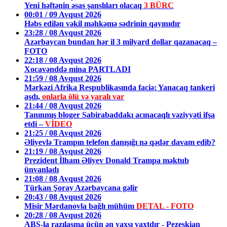
Yeni həftənin əsas şanslıları olacaq
3 BÜRC
00:01 / 09 Avqust 2026
Həbs edilən vəkil məhkəmə sədrinin qayınıdır
23:28 / 08 Avqust 2026
Azərbaycan bundan hər il 3 milyard dollar qazanacaq –
FOTO
22:18 / 08 Avqust 2026
Xocavənddə mina PARTLADI
21:59 / 08 Avqust 2026
Mərkəzi Afrika Respublikasında faciə: Yanacaq tankeri
aşdı,
onlarla ölü və yaralı var
21:44 / 08 Avqust 2026
Tanınmış bloger Sabirabaddakı acınacaqlı vəziyyəti ifşa
etdi –
VİDEO
21:25 / 08 Avqust 2026
Əliyevlə Trampın telefon danışığı nə qədər davam edib?
21:19 / 08 Avqust 2026
Prezident İlham Əliyev Donald Trampa məktub
ünvanladı
21:08 / 08 Avqust 2026
Türkan Şoray Azərbaycana gəlir
20:43 / 08 Avqust 2026
Misir Mərdanovla bağlı mühüm
DETAL - FOTO
20:28 / 08 Avqust 2026
ABŞ-la razılaşma üçün ən yaxşı vaxtdır - Pezeşkian