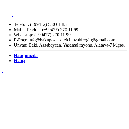
Telefon: (+99412) 530 61 83
Mobil Telefon: (+99477) 270 11 99
Whatsapp: (+99477) 270 11 99
E-Poçt:
info@bakupost.az
,
elchinzahiroglu@gmail.com
Ünvan: Baki, Azərbaycan. Yasamal rayonu, Alatava-7 küçəsi
Haqqımızda
Əlaqə