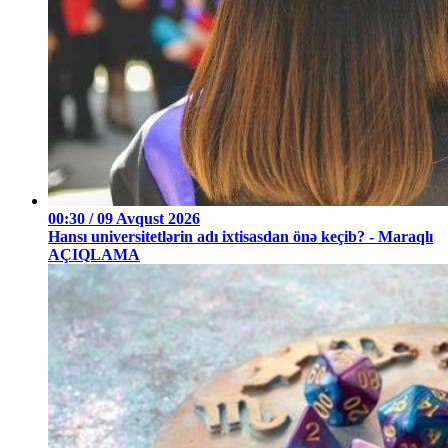
00:30 / 09 Avqust 2026
Hansı universitetlərin adı ixtisasdan önə keçib? - Maraqlı
AÇIQLAMA