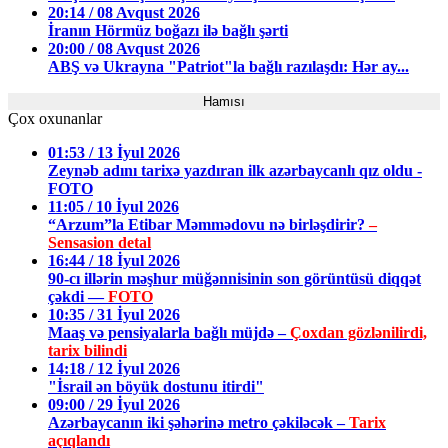
20:14 / 08 Avqust 2026
İranın Hörmüz boğazı ilə bağlı şərti
20:00 / 08 Avqust 2026
ABŞ və Ukrayna "Patriot"la bağlı razılaşdı: Hər ay...
Hamısı
Çox oxunanlar
01:53 / 13 İyul 2026
Zeynəb adını tarixə yazdıran ilk azərbaycanlı qız oldu -
FOTO
11:05 / 10 İyul 2026
“Arzum”la Etibar Məmmədovu nə birləşdirir?
–
Sensasion detal
16:44 / 18 İyul 2026
90-cı illərin məşhur müğənnisinin son görüntüsü diqqət
çəkdi —
FOTO
10:35 / 31 İyul 2026
Maaş və pensiyalarla bağlı müjdə –
Çoxdan gözlənilirdi,
tarix bilindi
14:18 / 12 İyul 2026
"İsrail ən böyük dostunu itirdi"
09:00 / 29 İyul 2026
Azərbaycanın iki şəhərinə metro çəkiləcək –
Tarix
açıqlandı