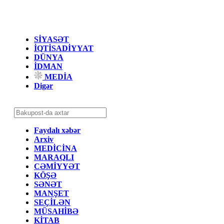
SİYASƏT
İQTİSADİYYAT
DÜNYA
İDMAN
MEDİA
Digər
Faydalı xəbər
Arxiv
MEDİCİNA
MARAQLI
CƏMİYYƏT
KÖŞƏ
SƏNƏT
MANŞET
SEÇİLƏN
MÜSAHİBƏ
KİTAB