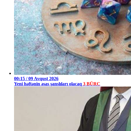
00:15 / 09 Avqust 2026
Yeni həftənin əsas şanslıları olacaq
3 BÜRC