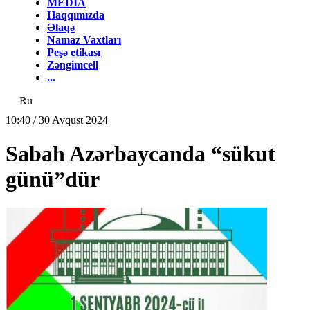
MEDİA
Haqqımızda
Əlaqə
Namaz Vaxtları
Peşə etikası
Zəngimcell
...
Ru
10:40 / 30 Avqust 2024
Sabah Azərbaycanda “sükut
günü”dür