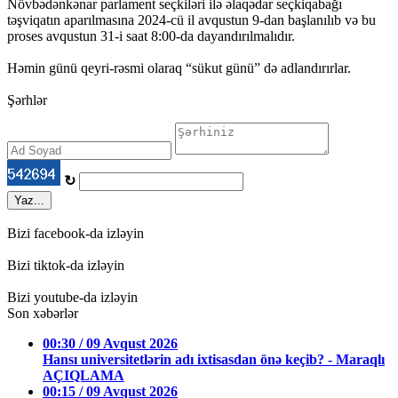
Növbədənkənar parlament seçkiləri ilə əlaqədar seçkiqabağı
təşviqatın aparılmasına 2024-cü il avqustun 9-dan başlanılıb və bu
proses avqustun 31-i saat 8:00-da dayandırılmalıdır.
Həmin günü qeyri-rəsmi olaraq “sükut günü” də adlandırırlar.
Şərhlər
↻
Yaz...
Bizi facebook-da izləyin
Bizi tiktok-da izləyin
Bizi youtube-da izləyin
Son xəbərlər
00:30 / 09 Avqust 2026
Hansı universitetlərin adı ixtisasdan önə keçib? - Maraqlı
AÇIQLAMA
00:15 / 09 Avqust 2026