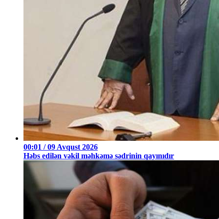
00:01 / 09 Avqust 2026
Həbs edilən vəkil məhkəmə sədrinin qayınıdır