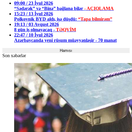
09:00 / 23 İyul 2026
“Sədərək” və “Binə” bağlana bilər
- AÇIQLAMA
15:23 / 13 İyul 2026
Polkovnik BYD aldı, işə düşdü:
“Tapa bilmirəm”
19:13 / 03 Avqust 2026
8 gün iş olmayacaq -
TƏQVİM
22:47 / 10 İyul 2026
Azərbaycanda yeni rüsum müəyyənləşir - 70 manat
Hamısı
Son xəbərlər