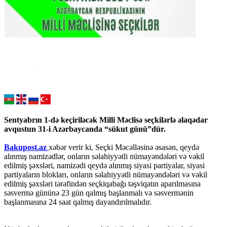
Sentyabrın 1-də keçiriləcək Milli Məclisə seçkilərlə əlaqədar
avqustun 31-i Azərbaycanda “sükut günü”dür.
Bakupost.az
xəbər verir ki, Seçki Məcəlləsinə əsasən, qeydə
alınmış namizədlər, onların səlahiyyətli nümayəndələri və vəkil
edilmiş şəxsləri, namizədi qeydə alınmış siyasi partiyalar, siyasi
partiyaların blokları, onların səlahiyyətli nümayəndələri və vəkil
edilmiş şəxsləri tərəfindən seçkiqabağı təşviqatın aparılmasına
səsvermə gününə 23 gün qalmış başlanmalı və səsvermənin
başlanmasına 24 saat qalmış dayandırılmalıdır.