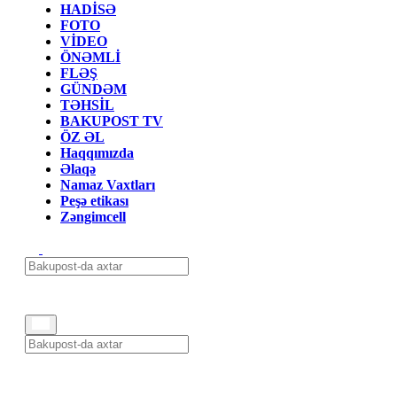
HADİSƏ
FOTO
VİDEO
ÖNƏMLİ
FLƏŞ
GÜNDƏM
TƏHSİL
BAKUPOST TV
ÖZ ƏL
Haqqımızda
Əlaqə
Namaz Vaxtları
Peşə etikası
Zəngimcell