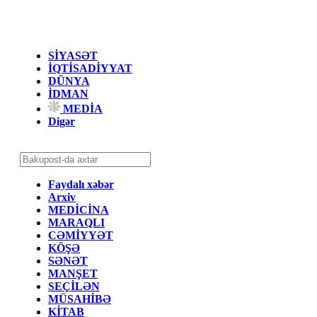
SİYASƏT
İQTİSADİYYAT
DÜNYA
İDMAN
MEDİA
Digər
Faydalı xəbər
Arxiv
MEDİCİNA
MARAQLI
CƏMİYYƏT
KÖŞƏ
SƏNƏT
MANŞET
SEÇİLƏN
MÜSAHİBƏ
KİTAB