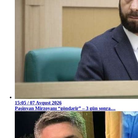
15:05 / 07 Avqust 2026
Paşinyan Mirzoyanı “göndərir” – 3 gün sonra…