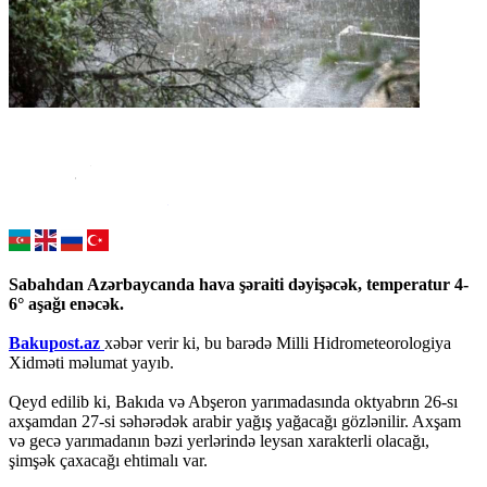
Sabahdan Azərbaycanda hava şəraiti dəyişəcək, temperatur 4-
6° aşağı enəcək.
Bakupost.az
xəbər verir ki, bu barədə Milli Hidrometeorologiya
Xidməti məlumat yayıb.
Qeyd edilib ki, Bakıda və Abşeron yarımadasında oktyabrın 26-sı
axşamdan 27-si səhərədək arabir yağış yağacağı gözlənilir. Axşam
və gecə yarımadanın bəzi yerlərində leysan xarakterli olacağı,
şimşək çaxacağı ehtimalı var.