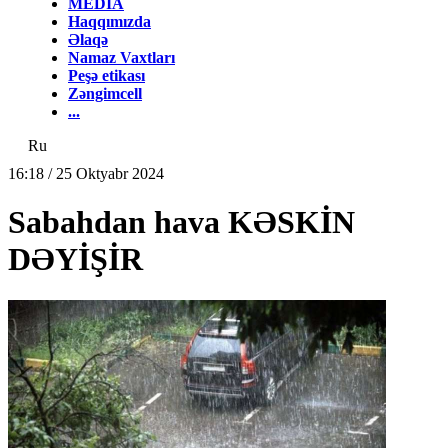
MEDİA
Haqqımızda
Əlaqə
Namaz Vaxtları
Peşə etikası
Zəngimcell
...
Ru
16:18 / 25 Oktyabr 2024
Sabahdan hava KƏSKİN
DƏYİŞİR