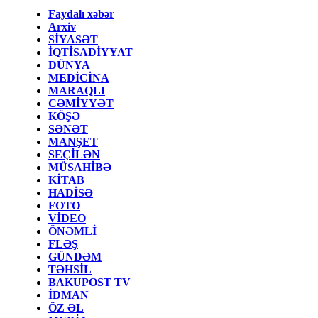
Faydalı xəbər
Arxiv
SİYASƏT
İQTİSADİYYAT
DÜNYA
MEDİCİNA
MARAQLI
CƏMİYYƏT
KÖŞƏ
SƏNƏT
MANŞET
SEÇİLƏN
MÜSAHİBƏ
KİTAB
HADİSƏ
FOTO
VİDEO
ÖNƏMLİ
FLƏŞ
GÜNDƏM
TƏHSİL
BAKUPOST TV
İDMAN
ÖZ ƏL