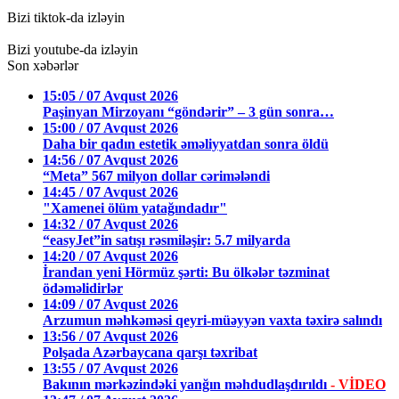
Bizi tiktok-da izləyin
Bizi youtube-da izləyin
Son xəbərlər
15:05 / 07 Avqust 2026
Paşinyan Mirzoyanı “göndərir” – 3 gün sonra…
15:00 / 07 Avqust 2026
Daha bir qadın estetik əməliyyatdan sonra öldü
14:56 / 07 Avqust 2026
“Meta” 567 milyon dollar cərimələndi
14:45 / 07 Avqust 2026
"Xamenei ölüm yatağındadır"
14:32 / 07 Avqust 2026
“easyJet”in satışı rəsmiləşir: 5.7 milyarda
14:20 / 07 Avqust 2026
İrandan yeni Hörmüz şərti: Bu ölkələr təzminat
ödəməlidirlər
14:09 / 07 Avqust 2026
Arzumun məhkəməsi qeyri-müəyyən vaxta təxirə salındı
13:56 / 07 Avqust 2026
Polşada Azərbaycana qarşı təxribat
13:55 / 07 Avqust 2026
Bakının mərkəzindəki yanğın məhdudlaşdırıldı
- VİDEO