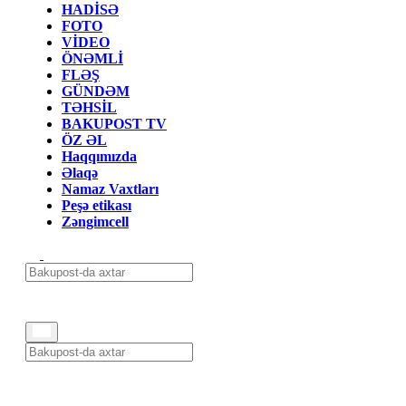
HADİSƏ
FOTO
VİDEO
ÖNƏMLİ
FLƏŞ
GÜNDƏM
TƏHSİL
BAKUPOST TV
ÖZ ƏL
Haqqımızda
Əlaqə
Namaz Vaxtları
Peşə etikası
Zəngimcell