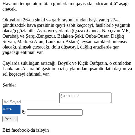
Havanın temperaturu ötən günlərlə müqayisədə tədricən 4-6° aşağı
enəcək.
Oktyabrın 26-da şimal və qərb rayonlarından başlayaraq 27-si
gündüzədək hava şəraitinin qeyri-sabit keçəcəyi, fasilələrlə yağıntılı
olacağı gözlənilir. Ayrı-ayrı yerlərdə (Qazax-Gəncə, Naxçıvan MR,
Qarabağ və Şərqi-Zəngəzur, Balakən-Şəki, Quba-Qusar, Dağlıq
Şirvan, Mərkəzi Aran, Lənkəran-Astara) leysan xarakterli intensiv
olacağı, şimşək çaxacağı, dolu düşəcəyi, dağlıq ərazilərdə qar
yağacağı ehtimalı var.
Çaylarda sululuğun artacağı, Böyük və Kiçik Qafqazın, o cümlədən
Lənkəran-Astara bölgəsinin bəzi çaylarından qısamüddətli daşqın və
sel keçəcəyi ehtimalı var.
Şərhlər
↻
Yaz...
Bizi facebook-da izləyin