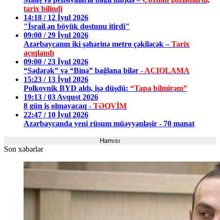
tarix bilindi
14:18 / 12 İyul 2026
"İsrail ən böyük dostunu itirdi"
09:00 / 29 İyul 2026
Azərbaycanın iki şəhərinə metro çəkiləcək –
Tarix
açıqlandı
09:00 / 23 İyul 2026
“Sədərək” və “Binə” bağlana bilər
- AÇIQLAMA
15:23 / 13 İyul 2026
Polkovnik BYD aldı, işə düşdü:
“Tapa bilmirəm”
19:13 / 03 Avqust 2026
8 gün iş olmayacaq -
TƏQVİM
22:47 / 10 İyul 2026
Azərbaycanda yeni rüsum müəyyənləşir - 70 manat
Hamısı
Son xəbərlər