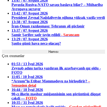
13:47 / 07 Avqust 2026
Payızda Rusiya-NATO savaşı başlaya bilər? – Müharibə
Avropaya sıçrayır
13:42 / 07 Avqust 2026
Prezident Zeynal Nağdəliyevin oğluna yüksək vəzifə verdi
13:38 / 07 Avqust 2026
İran-Oman razılaşması: Tehranın əli güclənir
13:37 / 07 Avqust 2026
Samir Şərifov sədr təyin edildi
- Sərəncam
13:29 / 07 Avqust 2026
Şənbə günü hava necə olacaq?
Hamısı
Çox oxunanlar
01:53 / 13 İyul 2026
Zeynəb adını tarixə yazdıran ilk azərbaycanlı qız oldu -
FOTO
11:05 / 10 İyul 2026
“Arzum”la Etibar Məmmədovu nə birləşdirir?
–
Sensasion detal
16:44 / 18 İyul 2026
90-cı illərin məşhur müğənnisinin son görüntüsü diqqət
çəkdi —
FOTO
10:35 / 31 İyul 2026
Maaş və pensiyalarla bağlı müjdə –
Çoxdan gözlənilirdi,