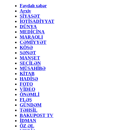
Faydalı xəbər
Arxiv
SİYASƏT
İQTİSADİYYAT
DÜNYA
MEDİCİNA
MARAQLI
CƏMİYYƏT
KÖŞƏ
SƏNƏT
MANŞET
SEÇİLƏN
MÜSAHİBƏ
KİTAB
HADİSƏ
FOTO
VİDEO
ÖNƏMLİ
FLƏŞ
GÜNDƏM
TƏHSİL
BAKUPOST TV
İDMAN
ÖZ ƏL