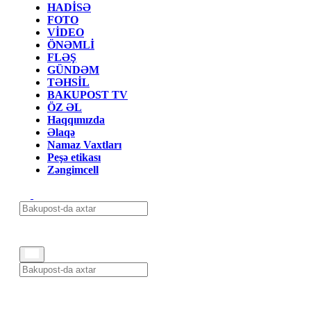
HADİSƏ
FOTO
VİDEO
ÖNƏMLİ
FLƏŞ
GÜNDƏM
TƏHSİL
BAKUPOST TV
ÖZ ƏL
Haqqımızda
Əlaqə
Namaz Vaxtları
Peşə etikası
Zəngimcell