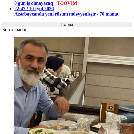
8 gün iş olmayacaq -
TƏQVİM
22:47 / 10 İyul 2026
Azərbaycanda yeni rüsum müəyyənləşir - 70 manat
Hamısı
Son xəbərlər