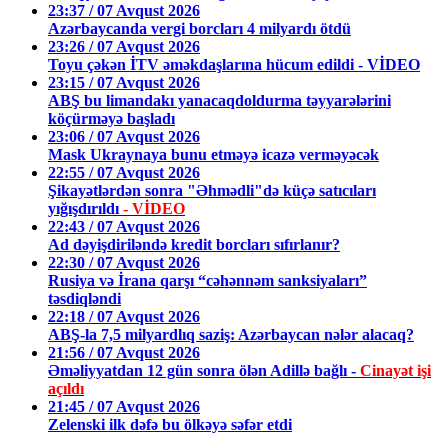
23:37 / 07 Avqust 2026
Azərbaycanda vergi borcları 4 milyardı ötdü
23:26 / 07 Avqust 2026
Toyu çəkən İTV əməkdaşlarına hücum edildi - VİDEO
23:15 / 07 Avqust 2026
ABŞ bu limandakı yanacaqdoldurma təyyarələrini
köçürməyə başladı
23:06 / 07 Avqust 2026
Mask Ukraynaya bunu etməyə icazə verməyəcək
22:55 / 07 Avqust 2026
Şikayətlərdən sonra "Əhmədli"də küçə satıcıları
yığışdırıldı
- VİDEO
22:43 / 07 Avqust 2026
Ad dəyişdiriləndə kredit borcları sıfırlanır?
22:30 / 07 Avqust 2026
Rusiya və İrana qarşı “cəhənnəm sanksiyaları”
təsdiqləndi
22:18 / 07 Avqust 2026
ABŞ-la 7,5 milyardlıq saziş: Azərbaycan nələr alacaq?
21:56 / 07 Avqust 2026
Əməliyyatdan 12 gün sonra ölən Adillə bağlı -
Cinayət işi
açıldı
21:45 / 07 Avqust 2026
Zelenski ilk dəfə bu ölkəyə səfər etdi