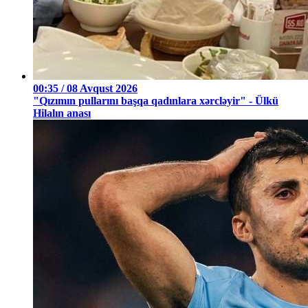
00:35 / 08 Avqust 2026
"Qızımın pullarını başqa qadınlara xərcləyir" - Ülkü
Hilalın anası