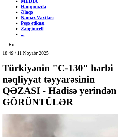
MEDİA
Haqqımızda
Əlaqə
Namaz Vaxtları
Peşə etikası
Zəngimcell
...
Ru
18:49 / 11 Noyabr 2025
Türkiyənin "C-130" hərbi
nəqliyyat təyyarəsinin
QƏZASI - Hadisə yerindən
GÖRÜNTÜLƏR