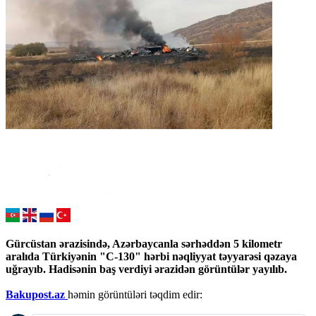
Gürcüstan ərazisində, Azərbaycanla sərhəddən 5 kilometr
aralıda Türkiyənin "C-130" hərbi nəqliyyat təyyarəsi qəzaya
uğrayıb. Hadisənin baş verdiyi ərazidən görüntülər yayılıb.
Bakupost.az
həmin görüntüləri təqdim edir: