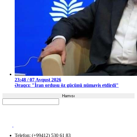
23:48 / 07 Avqust 2026
Əraqçı: "İran ordusu öz gücünü nümayiş etdirdi"
Hamısı
Telefon: (+99412) 530 61 83