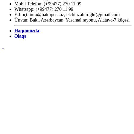
Mobil Telefon: (+99477) 270 11 99
Whatsapp: (+99477) 270 11 99
E-Poçt:
info@bakupost.az
,
elchinzahiroglu@gmail.com
Ünvan: Baki, Azərbaycan. Yasamal rayonu, Alatava-7 küçəsi
Haqqımızda
Əlaqə