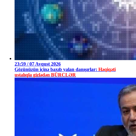
23:59 / 07 Avqust 2026
Gözünüzün içinə baxıb yalan danışırlar:
Həqiqəti
ustalıqla gizlədən BÜRCLƏR