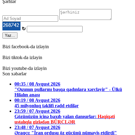
Şərhlər
↻
Yaz...
Bizi facebook-da izləyin
Bizi tiktok-da izləyin
Bizi youtube-da izləyin
Son xəbərlər
00:35 / 08 Avqust 2026
"Qızımın pullarını başqa qadınlara xərcləyir" - Ülkü
Hilalın anası
00:19 / 08 Avqust 2026
45 milyonluq təklifi rədd etdilər
23:59 / 07 Avqust 2026
Gözünüzün içinə baxıb yalan danışırlar:
Həqiqəti
ustalıqla gizlədən BÜRCLƏR
23:48 / 07 Avqust 2026
Əraqçı: "İran ordusu öz gücünü nümayiş etdirdi"