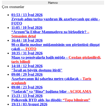
Hamısı
Çox oxunanlar
01:53 / 13 İyul 2026
Zeynəb adını tarixə yazdıran ilk azərbaycanlı qız oldu -
FOTO
11:05 / 10 İyul 2026
“Arzum”la Etibar Məmmədovu nə birləşdirir?
–
Sensasion detal
16:44 / 18 İyul 2026
90-cı illərin məşhur müğənnisinin son görüntüsü diqqət
çəkdi —
FOTO
10:35 / 31 İyul 2026
Maaş və pensiyalarla bağlı müjdə –
Çoxdan gözlənilirdi,
tarix bilindi
14:18 / 12 İyul 2026
"İsrail ən böyük dostunu itirdi"
09:00 / 29 İyul 2026
Azərbaycanın iki şəhərinə metro çəkiləcək –
Tarix
açıqlandı
09:00 / 23 İyul 2026
“Sədərək” və “Binə” bağlana bilər
- AÇIQLAMA
15:23 / 13 İyul 2026
Polkovnik BYD aldı, işə düşdü:
“Tapa bilmirəm”
19:13 / 03 Avqust 2026