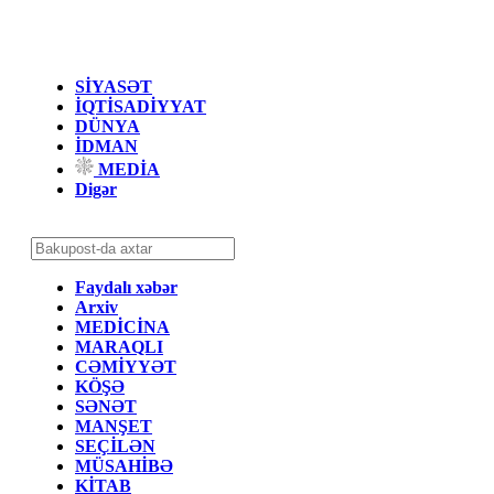
SİYASƏT
İQTİSADİYYAT
DÜNYA
İDMAN
MEDİA
Digər
Faydalı xəbər
Arxiv
MEDİCİNA
MARAQLI
CƏMİYYƏT
KÖŞƏ
SƏNƏT
MANŞET
SEÇİLƏN
MÜSAHİBƏ
KİTAB