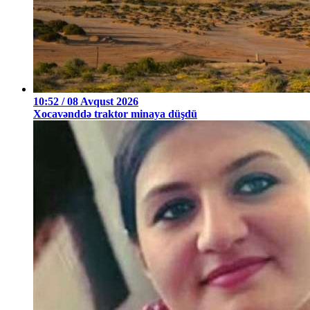
10:52 / 08 Avqust 2026
Xocavənddə traktor minaya düşdü