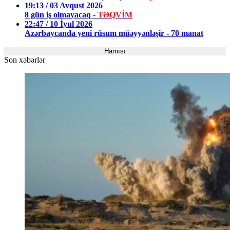
19:13 / 03 Avqust 2026
8 gün iş olmayacaq -
TƏQVİM
22:47 / 10 İyul 2026
Azərbaycanda yeni rüsum müəyyənləşir - 70 manat
Hamısı
Son xəbərlər