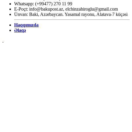
Whatsapp: (+99477) 270 11 99
E-Poçt:
info@bakupost.az
,
elchinzahiroglu@gmail.com
Ünvan: Baki, Azərbaycan. Yasamal rayonu, Alatava-7 küçəsi
Haqqımızda
Əlaqə