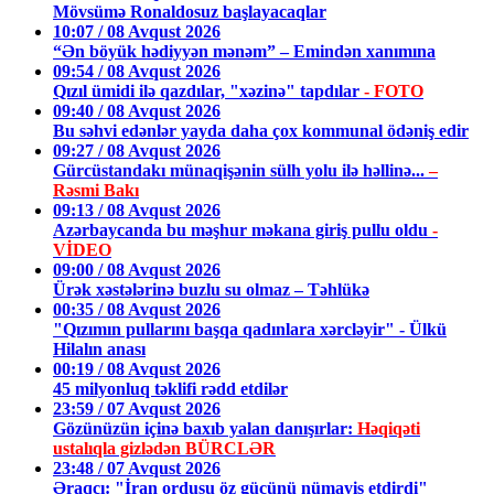
Mövsümə Ronaldosuz başlayacaqlar
10:07 / 08 Avqust 2026
“Ən böyük hədiyyən mənəm” – Emindən xanımına
09:54 / 08 Avqust 2026
Qızıl ümidi ilə qazdılar, "xəzinə" tapdılar
- FOTO
09:40 / 08 Avqust 2026
Bu səhvi edənlər yayda daha çox kommunal ödəniş edir
09:27 / 08 Avqust 2026
Gürcüstandakı münaqişənin sülh yolu ilə həllinə...
–
Rəsmi Bakı
09:13 / 08 Avqust 2026
Azərbaycanda bu məşhur məkana giriş pullu oldu
-
VİDEO
09:00 / 08 Avqust 2026
Ürək xəstələrinə buzlu su olmaz – Təhlükə
00:35 / 08 Avqust 2026
"Qızımın pullarını başqa qadınlara xərcləyir" - Ülkü
Hilalın anası
00:19 / 08 Avqust 2026
45 milyonluq təklifi rədd etdilər
23:59 / 07 Avqust 2026
Gözünüzün içinə baxıb yalan danışırlar:
Həqiqəti
ustalıqla gizlədən BÜRCLƏR
23:48 / 07 Avqust 2026
Əraqçı: "İran ordusu öz gücünü nümayiş etdirdi"