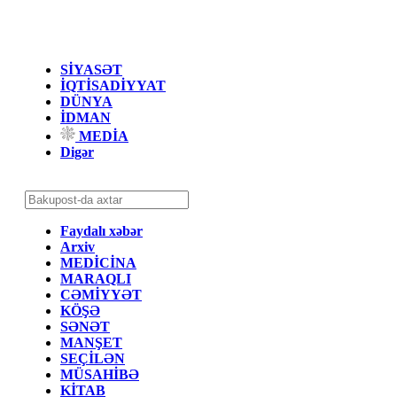
SİYASƏT
İQTİSADİYYAT
DÜNYA
İDMAN
MEDİA
Digər
Faydalı xəbər
Arxiv
MEDİCİNA
MARAQLI
CƏMİYYƏT
KÖŞƏ
SƏNƏT
MANŞET
SEÇİLƏN
MÜSAHİBƏ
KİTAB