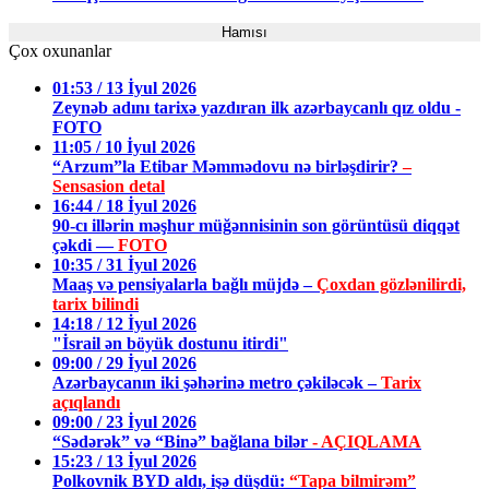
Hamısı
Çox oxunanlar
01:53 / 13 İyul 2026
Zeynəb adını tarixə yazdıran ilk azərbaycanlı qız oldu -
FOTO
11:05 / 10 İyul 2026
“Arzum”la Etibar Məmmədovu nə birləşdirir?
–
Sensasion detal
16:44 / 18 İyul 2026
90-cı illərin məşhur müğənnisinin son görüntüsü diqqət
çəkdi —
FOTO
10:35 / 31 İyul 2026
Maaş və pensiyalarla bağlı müjdə –
Çoxdan gözlənilirdi,
tarix bilindi
14:18 / 12 İyul 2026
"İsrail ən böyük dostunu itirdi"
09:00 / 29 İyul 2026
Azərbaycanın iki şəhərinə metro çəkiləcək –
Tarix
açıqlandı
09:00 / 23 İyul 2026
“Sədərək” və “Binə” bağlana bilər
- AÇIQLAMA
15:23 / 13 İyul 2026
Polkovnik BYD aldı, işə düşdü:
“Tapa bilmirəm”