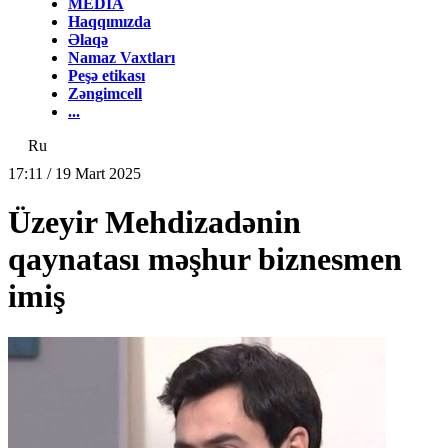
MEDİA
Haqqımızda
Əlaqə
Namaz Vaxtları
Peşə etikası
Zəngimcell
...
Ru
17:11 / 19 Mart 2025
Üzeyir Mehdizadənin
qaynatası məşhur biznesmen
imiş