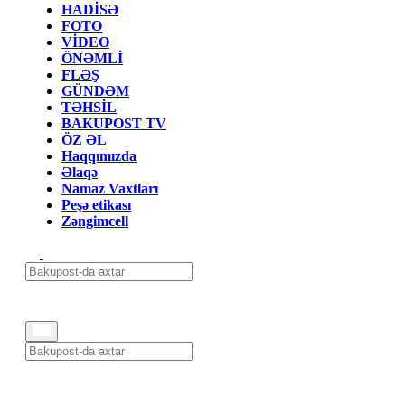
HADİSƏ
FOTO
VİDEO
ÖNƏMLİ
FLƏŞ
GÜNDƏM
TƏHSİL
BAKUPOST TV
ÖZ ƏL
Haqqımızda
Əlaqə
Namaz Vaxtları
Peşə etikası
Zəngimcell