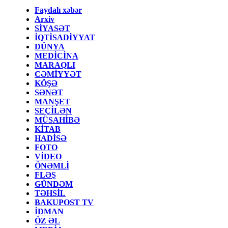
Faydalı xəbər
Arxiv
SİYASƏT
İQTİSADİYYAT
DÜNYA
MEDİCİNA
MARAQLI
CƏMİYYƏT
KÖŞƏ
SƏNƏT
MANŞET
SEÇİLƏN
MÜSAHİBƏ
KİTAB
HADİSƏ
FOTO
VİDEO
ÖNƏMLİ
FLƏŞ
GÜNDƏM
TƏHSİL
BAKUPOST TV
İDMAN
ÖZ ƏL