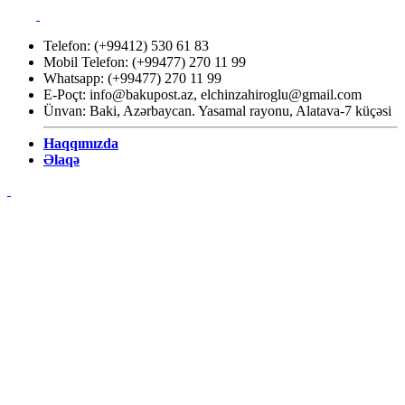
Telefon: (+99412) 530 61 83
Mobil Telefon: (+99477) 270 11 99
Whatsapp: (+99477) 270 11 99
E-Poçt:
info@bakupost.az
,
elchinzahiroglu@gmail.com
Ünvan: Baki, Azərbaycan. Yasamal rayonu, Alatava-7 küçəsi
Haqqımızda
Əlaqə