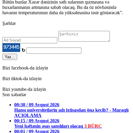
Bütün bunlar Xəzər dənizinin səth sularının qızmasına və
buxarlanmanın artmasına səbəb olacaq. Bu da öz növbəsində
havanın temperaturunun daha da yüksəlməsinə təsir göstərəcək”.
Şərhlər
↻
Yaz...
Bizi facebook-da izləyin
Bizi tiktok-da izləyin
Bizi youtube-da izləyin
Son xəbərlər
00:30 / 09 Avqust 2026
Hansı universitetlərin adı ixtisasdan önə keçib? - Maraqlı
AÇIQLAMA
00:15 / 09 Avqust 2026
Yeni həftənin əsas şanslıları olacaq
3 BÜRC
00:01 / 09 Avqust 2026