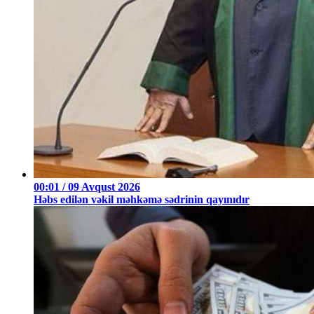
00:01 / 09 Avqust 2026
Həbs edilən vəkil məhkəmə sədrinin qayınıdır