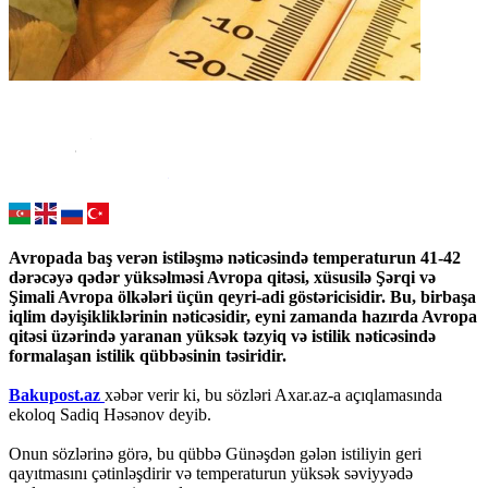
Avropada baş verən istiləşmə nəticəsində temperaturun 41-42
dərəcəyə qədər yüksəlməsi Avropa qitəsi, xüsusilə Şərqi və
Şimali Avropa ölkələri üçün qeyri-adi göstəricisidir. Bu, birbaşa
iqlim dəyişikliklərinin nəticəsidir, eyni zamanda hazırda Avropa
qitəsi üzərində yaranan yüksək təzyiq və istilik nəticəsində
formalaşan istilik qübbəsinin təsiridir.
Bakupost.az
xəbər verir ki, bu sözləri Axar.az-a açıqlamasında
ekoloq Sadiq Həsənov deyib.
Onun sözlərinə görə, bu qübbə Günəşdən gələn istiliyin geri
qayıtmasını çətinləşdirir və temperaturun yüksək səviyyədə