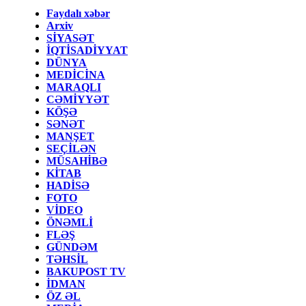
Faydalı xəbər
Arxiv
SİYASƏT
İQTİSADİYYAT
DÜNYA
MEDİCİNA
MARAQLI
CƏMİYYƏT
KÖŞƏ
SƏNƏT
MANŞET
SEÇİLƏN
MÜSAHİBƏ
KİTAB
HADİSƏ
FOTO
VİDEO
ÖNƏMLİ
FLƏŞ
GÜNDƏM
TƏHSİL
BAKUPOST TV
İDMAN
ÖZ ƏL