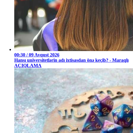
00:30 / 09 Avqust 2026
Hansı universitetlərin adı ixtisasdan önə keçib? - Maraqlı
AÇIQLAMA