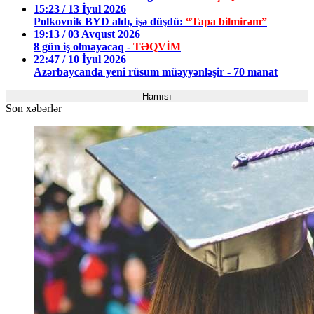
15:23 / 13 İyul 2026
Polkovnik BYD aldı, işə düşdü:
“Tapa bilmirəm”
19:13 / 03 Avqust 2026
8 gün iş olmayacaq -
TƏQVİM
22:47 / 10 İyul 2026
Azərbaycanda yeni rüsum müəyyənləşir - 70 manat
Hamısı
Son xəbərlər