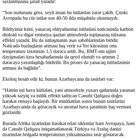
saxlanmasına şərait yaradır:
“Son məlumata görə, xeyli insan bu istilərdən zərər çəkib. Çünki
Avropada bu cür istilər son 40-50 ildə müşahidə olunmayıb.
Bildiyimiz kimi, yanacaq ehtiyatlarının istifadəsi nəticəsində karbon
dioksid və digər emissiya qazları atmosferdə toplanaraq istixana
effekti yaradır. Bu da istiləşmənin əsas səbəblərindən biridir.
Nəticədə buzlaqların əriməsi baş verir və Yer kürəsinin orta
temperaturu təxminən 1,5 dərəcə artıb. Bu, BMT-nin iqlim
dəyişmələri üzrə hesabatlarında da qeyd olunub və artımın 2
dərəcəyə yaxınlaşdığı bildirilir. Bu proses də yanacaq istifadəsinin
artması ilə bağlıdır”.
Ekoloq hesab edir ki, bunun Azərbaycana da təsirləri var:
“Həmin isti hava kütlələri, yəni atmosferin yuxarı qatlarında yaranan
yüksək təzyiq və istilik effekti tədricən Cənubi Qafqaza doğru
hərəkət etməyə başlayıb. Bir müddətdən sonra bunun təsirlərini
Azərbaycanda da görəcəyik və anomal hava şəraitinin baş verməsi
gözlənilir.
Burada Afrika üzərindən hərəkət edən siklonlar həm Avropaya, həm
də Cənubi Qafqaza istiqamətlənərək Türkiyə və Aralıq dənizi
üzərindən bölgədə temperaturun yüksəlməsinə təsir göstərəcək.