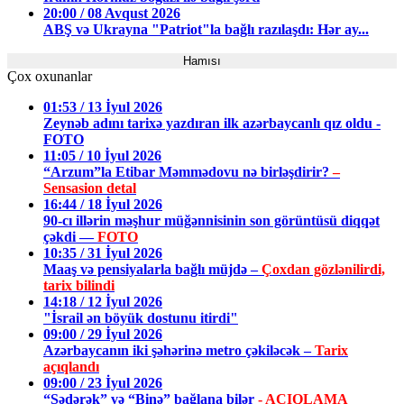
20:00 / 08 Avqust 2026
ABŞ və Ukrayna "Patriot"la bağlı razılaşdı: Hər ay...
Hamısı
Çox oxunanlar
01:53 / 13 İyul 2026
Zeynəb adını tarixə yazdıran ilk azərbaycanlı qız oldu -
FOTO
11:05 / 10 İyul 2026
“Arzum”la Etibar Məmmədovu nə birləşdirir?
–
Sensasion detal
16:44 / 18 İyul 2026
90-cı illərin məşhur müğənnisinin son görüntüsü diqqət
çəkdi —
FOTO
10:35 / 31 İyul 2026
Maaş və pensiyalarla bağlı müjdə –
Çoxdan gözlənilirdi,
tarix bilindi
14:18 / 12 İyul 2026
"İsrail ən böyük dostunu itirdi"
09:00 / 29 İyul 2026
Azərbaycanın iki şəhərinə metro çəkiləcək –
Tarix
açıqlandı
09:00 / 23 İyul 2026
“Sədərək” və “Binə” bağlana bilər
- AÇIQLAMA