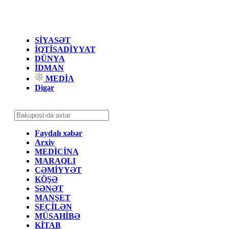
SİYASƏT
İQTİSADİYYAT
DÜNYA
İDMAN
MEDİA
Digər
Faydalı xəbər
Arxiv
MEDİCİNA
MARAQLI
CƏMİYYƏT
KÖŞƏ
SƏNƏT
MANŞET
SEÇİLƏN
MÜSAHİBƏ
KİTAB