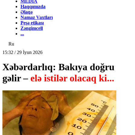
MEDİA
Haqqımızda
Əlaqə
Namaz Vaxtları
Peşə etikası
Zəngimcell
...
Ru
15:32 / 29 İyun 2026
Xəbərdarlıq: Bakıya doğru
gəlir –
elə istilər olacaq ki...