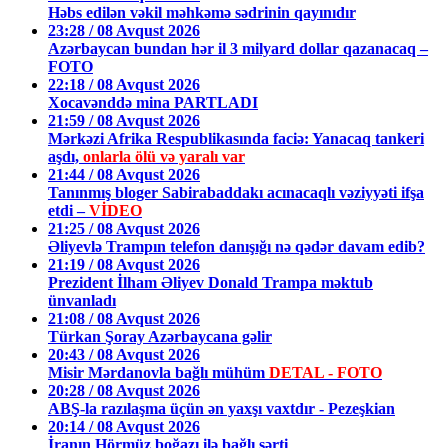
Həbs edilən vəkil məhkəmə sədrinin qayınıdır
23:28 / 08 Avqust 2026
Azərbaycan bundan hər il 3 milyard dollar qazanacaq –
FOTO
22:18 / 08 Avqust 2026
Xocavənddə mina PARTLADI
21:59 / 08 Avqust 2026
Mərkəzi Afrika Respublikasında faciə: Yanacaq tankeri
aşdı,
onlarla ölü və yaralı var
21:44 / 08 Avqust 2026
Tanınmış bloger Sabirabaddakı acınacaqlı vəziyyəti ifşa
etdi –
VİDEO
21:25 / 08 Avqust 2026
Əliyevlə Trampın telefon danışığı nə qədər davam edib?
21:19 / 08 Avqust 2026
Prezident İlham Əliyev Donald Trampa məktub
ünvanladı
21:08 / 08 Avqust 2026
Türkan Şoray Azərbaycana gəlir
20:43 / 08 Avqust 2026
Misir Mərdanovla bağlı mühüm
DETAL - FOTO
20:28 / 08 Avqust 2026
ABŞ-la razılaşma üçün ən yaxşı vaxtdır - Pezeşkian
20:14 / 08 Avqust 2026
İranın Hörmüz boğazı ilə bağlı şərti