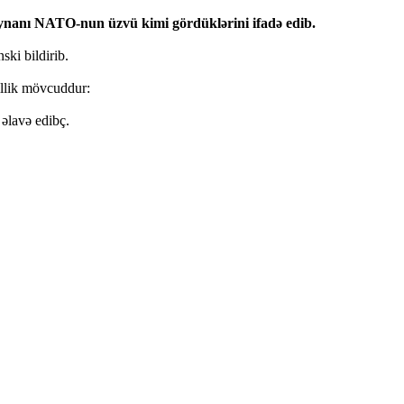
nanı NATO-nun üzvü kimi gördüklərini ifadə edib.
ski bildirib.
illik mövcuddur:
əlavə edibç.