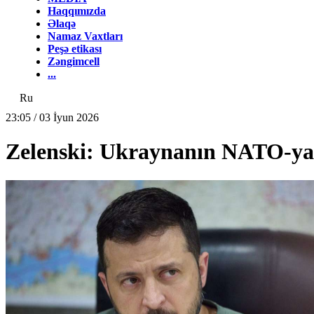
Haqqımızda
Əlaqə
Namaz Vaxtları
Peşə etikası
Zəngimcell
...
Ru
23:05 / 03 İyun 2026
Zelenski: Ukraynanın NATO-ya ü