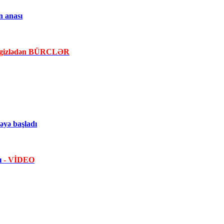
n anası
la gizlədən BÜRCLƏR
yə başladı
dı
- VİDEO