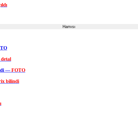
ıldı
Hamısı
FOTO
 detal
əkdi —
FOTO
ix bilindi
ı