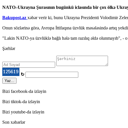
NATO–Ukrayna Şurasının bugünkü iclasında bir çox ölkə Ukray
Bakupost.az
xəbər verir ki, bunu Ukrayna Prezidenti Volodimir Zelen
Onun sözlərinə görə, Avropa İttifaqına üzvlük məsələsində artıq yekd
"Lakin NATO-ya üzvlüklə bağlı hələ tam razılıq əldə olunmayıb", - o 
Şərhlər
↻
Yaz...
Bizi facebook-da izləyin
Bizi tiktok-da izləyin
Bizi youtube-da izləyin
Son xəbərlər