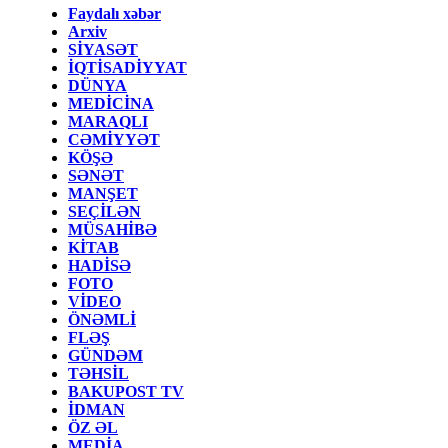
Faydalı xəbər
Arxiv
SİYASƏT
İQTİSADİYYAT
DÜNYA
MEDİCİNA
MARAQLI
CƏMİYYƏT
KÖŞƏ
SƏNƏT
MANŞET
SEÇİLƏN
MÜSAHİBƏ
KİTAB
HADİSƏ
FOTO
VİDEO
ÖNƏMLİ
FLƏŞ
GÜNDƏM
TƏHSİL
BAKUPOST TV
İDMAN
ÖZ ƏL
MEDİA