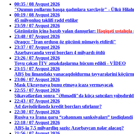
00:35 / 08 Avqust 2026
"Qızımın pullarını başqa qadınlara xərcləyir" - Ülkü Hilalı
00:19 / 08 Avqust 2026
45 milyonluq təklifi rədd etdilər
23:59 / 07 Avqust 2026
Gözünüzün içinə baxıb yalan danışırlar:
Həqiqəti ustalıq
23:48 / 07 Avqust 2026
Əraqçı: "İran ordusu öz gücünü nümayiş etdirdi"
23:37 / 07 Avqust 2026
Azərbaycanda vergi borcları 4 milyardı ötdü
23:26 / 07 Avqust 2026
Toyu çəkən İTV əməkdaşlarına hücum edildi - VİDEO
23:15 / 07 Avqust 2026
ABŞ bu limandakı yanacaqdoldurma təyyarələrini köçürmə
23:06 / 07 Avqust 2026
Mask Ukraynaya bunu etməyə icazə verməyəcək
22:55 / 07 Avqust 2026
Şikayətlərdən sonra "Əhmədli"də küçə satıcıları yığışdırıl
22:43 / 07 Avqust 2026
Ad dəyişdiriləndə kredit borcları sıfırlanır?
22:30 / 07 Avqust 2026
Rusiya və İrana qarşı “cəhənnəm sanksiyaları” təsdiqləndi
22:18 / 07 Avqust 2026
ABŞ-la 7,5 milyardlıq saziş: Azərbaycan nələr alacaq?
21:56 / 07 Avqust 2026