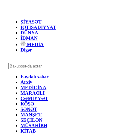
SİYASƏT
İQTİSADİYYAT
DÜNYA
İDMAN
MEDİA
Digər
Faydalı xəbər
Arxiv
MEDİCİNA
MARAQLI
CƏMİYYƏT
KÖŞƏ
SƏNƏT
MANŞET
SEÇİLƏN
MÜSAHİBƏ
KİTAB