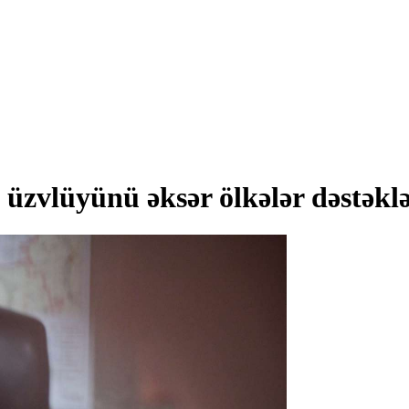
zvlüyünü əksər ölkələr dəstəklə