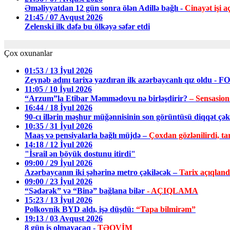
Əməliyyatdan 12 gün sonra ölən Adillə bağlı -
Cinayət işi aç
21:45 / 07 Avqust 2026
Zelenski ilk dəfə bu ölkəyə səfər etdi
Çox oxunanlar
01:53 / 13 İyul 2026
Zeynəb adını tarixə yazdıran ilk azərbaycanlı qız oldu - 
11:05 / 10 İyul 2026
“Arzum”la Etibar Məmmədovu nə birləşdirir?
– Sensasion
16:44 / 18 İyul 2026
90-cı illərin məşhur müğənnisinin son görüntüsü diqqət ç
10:35 / 31 İyul 2026
Maaş və pensiyalarla bağlı müjdə –
Çoxdan gözlənilirdi, tar
14:18 / 12 İyul 2026
"İsrail ən böyük dostunu itirdi"
09:00 / 29 İyul 2026
Azərbaycanın iki şəhərinə metro çəkiləcək –
Tarix açıqland
09:00 / 23 İyul 2026
“Sədərək” və “Binə” bağlana bilər
- AÇIQLAMA
15:23 / 13 İyul 2026
Polkovnik BYD aldı, işə düşdü:
“Tapa bilmirəm”
19:13 / 03 Avqust 2026
8 gün iş olmayacaq -
TƏQVİM