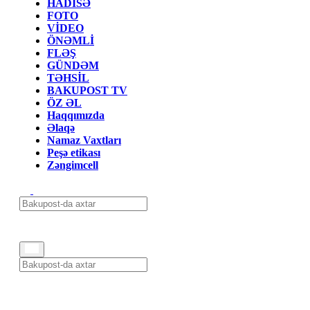
HADİSƏ
FOTO
VİDEO
ÖNƏMLİ
FLƏŞ
GÜNDƏM
TƏHSİL
BAKUPOST TV
ÖZ ƏL
Haqqımızda
Əlaqə
Namaz Vaxtları
Peşə etikası
Zəngimcell