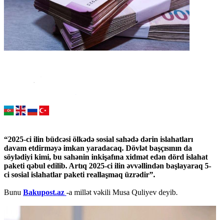
“2025-ci ilin büdcəsi ölkədə sosial sahədə dərin islahatları
davam etdirməyə imkan yaradacaq. Dövlət başçısının da
söylədiyi kimi, bu sahənin inkişafına xidmət edən dörd islahat
paketi qəbul edilib. Artıq 2025-ci ilin əvvəllindən başlayaraq 5-
ci sosial islahatlar paketi reallaşmaq üzrədir”.
Bunu
Bakupost.az
-a millət vəkili Musa Quliyev deyib.