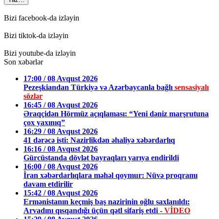
Bizi facebook-da izləyin
Bizi tiktok-da izləyin
Bizi youtube-da izləyin
Son xəbərlər
17:00 / 08 Avqust 2026
Pezeşkiandan Türkiyə və Azərbaycanla bağlı
sensasiyalı
sözlər
16:45 / 08 Avqust 2026
Əraqçidən Hörmüz açıqlaması: “Yeni dəniz marşrutuna
çox yaxınıq”
16:29 / 08 Avqust 2026
41 dərəcə isti: Nazirlikdən əhaliyə xəbərdarlıq
16:16 / 08 Avqust 2026
Gürcüstanda dövlət bayraqları yarıya endirildi
16:00 / 08 Avqust 2026
İran xəbərdarlıqlara məhəl qoymur: Nüvə proqramı
davam etdirilir
15:42 / 08 Avqust 2026
Ermənistanın keçmiş baş nazirinin oğlu saxlanıldı:
Arvadını qısqandığı üçün qətl sifariş etdi -
VİDEO