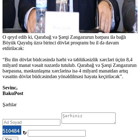
O qeyd edib ki, Qarabağ və Şərqi Zəngəzurun bərpası ilə bağlı
Böyük Qayıdış üzrə birinci dövlət proqramı bu il də davam
etdiriləcək:
“Bu ilin dövlət büdcəsində hərbi və təhlükəsizlik xərcləri üçün 8,4
milyard manat vəsait nəzərdə tutulub. Qarabağ və Şərqi Zəngəzurun
bərpasına, məskunlaşma xərclərinə isə 4 milyard manatdan artıq
vəsaitin dövlət büdcəsindən yönəldilməsi həyata keçiriləcək”.
Sevinc,
BakuPost
Şərhlər
↻
Yaz...