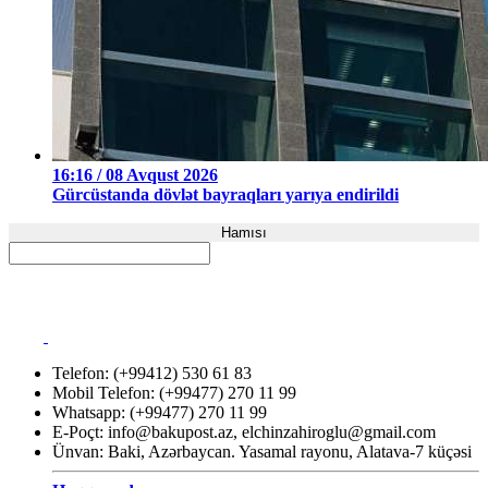
16:16 / 08 Avqust 2026
Gürcüstanda dövlət bayraqları yarıya endirildi
Hamısı
Telefon: (+99412) 530 61 83
Mobil Telefon: (+99477) 270 11 99
Whatsapp: (+99477) 270 11 99
E-Poçt:
info@bakupost.az
,
elchinzahiroglu@gmail.com
Ünvan: Baki, Azərbaycan. Yasamal rayonu, Alatava-7 küçəsi