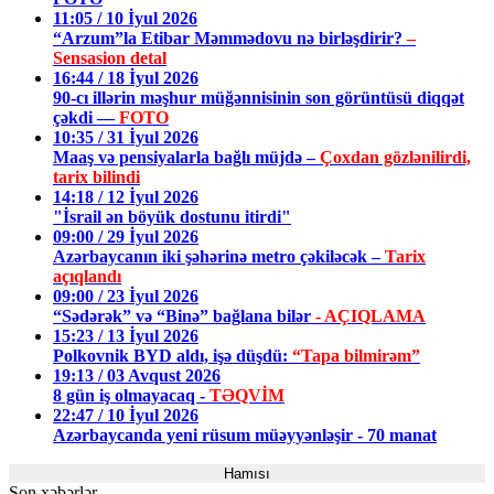
11:05 / 10 İyul 2026
“Arzum”la Etibar Məmmədovu nə birləşdirir?
–
Sensasion detal
16:44 / 18 İyul 2026
90-cı illərin məşhur müğənnisinin son görüntüsü diqqət
çəkdi —
FOTO
10:35 / 31 İyul 2026
Maaş və pensiyalarla bağlı müjdə –
Çoxdan gözlənilirdi,
tarix bilindi
14:18 / 12 İyul 2026
"İsrail ən böyük dostunu itirdi"
09:00 / 29 İyul 2026
Azərbaycanın iki şəhərinə metro çəkiləcək –
Tarix
açıqlandı
09:00 / 23 İyul 2026
“Sədərək” və “Binə” bağlana bilər
- AÇIQLAMA
15:23 / 13 İyul 2026
Polkovnik BYD aldı, işə düşdü:
“Tapa bilmirəm”
19:13 / 03 Avqust 2026
8 gün iş olmayacaq -
TƏQVİM
22:47 / 10 İyul 2026
Azərbaycanda yeni rüsum müəyyənləşir - 70 manat
Hamısı
Son xəbərlər