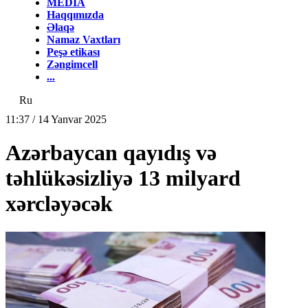
MEDİA
Haqqımızda
Əlaqə
Namaz Vaxtları
Peşə etikası
Zəngimcell
...
Ru
11:37 / 14 Yanvar 2025
Azərbaycan qayıdış və
təhlükəsizliyə 13 milyard
xərcləyəcək