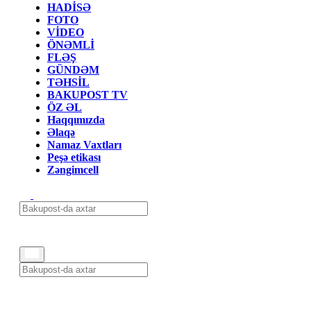
HADİSƏ
FOTO
VİDEO
ÖNƏMLİ
FLƏŞ
GÜNDƏM
TƏHSİL
BAKUPOST TV
ÖZ ƏL
Haqqımızda
Əlaqə
Namaz Vaxtları
Peşə etikası
Zəngimcell