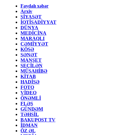
Faydalı xəbər
Arxiv
SİYASƏT
İQTİSADİYYAT
DÜNYA
MEDİCİNA
MARAQLI
CƏMİYYƏT
KÖŞƏ
SƏNƏT
MANŞET
SEÇİLƏN
MÜSAHİBƏ
KİTAB
HADİSƏ
FOTO
VİDEO
ÖNƏMLİ
FLƏŞ
GÜNDƏM
TƏHSİL
BAKUPOST TV
İDMAN
ÖZ ƏL