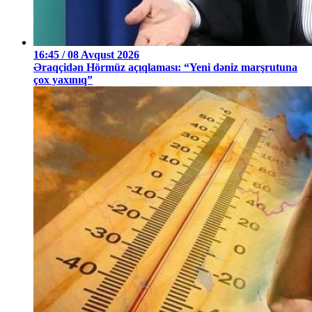
16:45 / 08 Avqust 2026
Əraqçidən Hörmüz açıqlaması: “Yeni dəniz marşrutuna
çox yaxınıq”