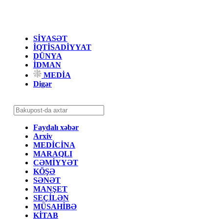
SİYASƏT
İQTİSADİYYAT
DÜNYA
İDMAN
MEDİA
Digər
Faydalı xəbər
Arxiv
MEDİCİNA
MARAQLI
CƏMİYYƏT
KÖŞƏ
SƏNƏT
MANŞET
SEÇİLƏN
MÜSAHİBƏ
KİTAB