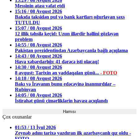
15:29 / 08 Avqust 2026
Messinin atası vəfat etdi
15:16 / 08 Avqust 2026
Bakıda taksidən pul və bank kartları oğurlayan şəxs
TUTULDU
15:07 / 08 Avqust 2026
12 illik təhsilə keçid: Uzun illərdir həllini gözləyən
problem
14:55 / 08 Avqust 2026
Pakistan prezidentindən Azərbaycanla bağlı açıqlama
14:43 / 08 Avqust 2026
Hava xəbərdarlığı: 41 dərəcə isti olacaq!
14:30 / 08 Avqust 2026
8 avqust: Tarixin ən yaddaqalan günü...
- FOTO
14:18 / 08 Avqust 2026
Bakı və İrəvanın bunu edəcəyinə inanmırdılar –
Rubinyan
14:05 / 08 Avqust 2026
İstirahət günü çimərliklərin havası açıqlandı
Hamısı
Çox oxunanlar
01:53 / 13 İyul 2026
Zeynəb adını tarixə yazdıran ilk azərbaycanlı qız oldu -
FOTO