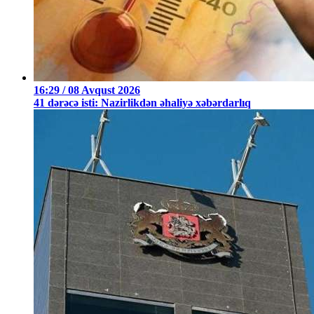
16:29 / 08 Avqust 2026
41 dərəcə isti: Nazirlikdən əhaliyə xəbərdarlıq