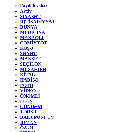
Faydalı xəbər
Arxiv
SİYASƏT
İQTİSADİYYAT
DÜNYA
MEDİCİNA
MARAQLI
CƏMİYYƏT
KÖŞƏ
SƏNƏT
MANŞET
SEÇİLƏN
MÜSAHİBƏ
KİTAB
HADİSƏ
FOTO
VİDEO
ÖNƏMLİ
FLƏŞ
GÜNDƏM
TƏHSİL
BAKUPOST TV
İDMAN
ÖZ ƏL