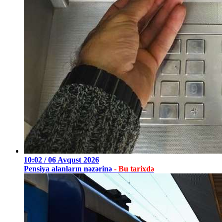
10:02 / 06 Avqust 2026
Pensiya alanların nəzərinə
- Bu tarixdə