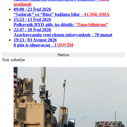
açıqlandı
09:00 / 23 İyul 2026
“Sədərək” və “Binə” bağlana bilər
- AÇIQLAMA
15:23 / 13 İyul 2026
Polkovnik BYD aldı, işə düşdü:
“Tapa bilmirəm”
22:47 / 10 İyul 2026
Azərbaycanda yeni rüsum müəyyənləşir - 70 manat
19:13 / 03 Avqust 2026
8 gün iş olmayacaq -
TƏQVİM
Hamısı
Son xəbərlər