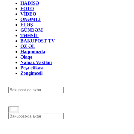
HADİSƏ
FOTO
VİDEO
ÖNƏMLİ
FLƏŞ
GÜNDƏM
TƏHSİL
BAKUPOST TV
ÖZ ƏL
Haqqımızda
Əlaqə
Namaz Vaxtları
Peşə etikası
Zəngimcell