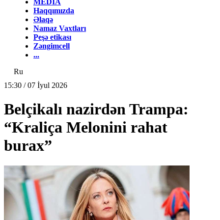
MEDİA
Haqqımızda
Əlaqə
Namaz Vaxtları
Peşə etikası
Zəngimcell
...
Ru
15:30 / 07 İyul 2026
Belçikalı nazirdən Trampa:
“Kraliça Melonini rahat
burax”