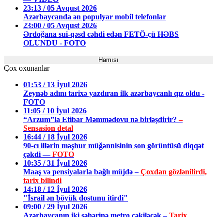
23:13 / 05 Avqust 2026
Azərbaycanda ən populyar mobil telefonlar
23:00 / 05 Avqust 2026
Ərdoğana sui-qəsd cəhdi edən FETÖ-çü HƏBS
OLUNDU - FOTO
Hamısı
Çox oxunanlar
01:53 / 13 İyul 2026
Zeynəb adını tarixə yazdıran ilk azərbaycanlı qız oldu -
FOTO
11:05 / 10 İyul 2026
“Arzum”la Etibar Məmmədovu nə birləşdirir?
–
Sensasion detal
16:44 / 18 İyul 2026
90-cı illərin məşhur müğənnisinin son görüntüsü diqqət
çəkdi —
FOTO
10:35 / 31 İyul 2026
Maaş və pensiyalarla bağlı müjdə –
Çoxdan gözlənilirdi,
tarix bilindi
14:18 / 12 İyul 2026
"İsrail ən böyük dostunu itirdi"
09:00 / 29 İyul 2026
Azərbaycanın iki şəhərinə metro çəkiləcək –
Tarix