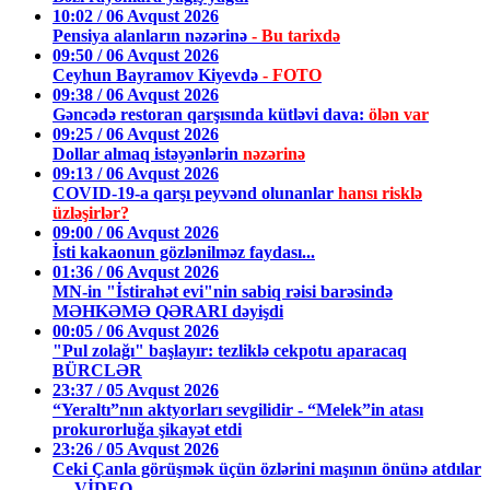
10:02 / 06 Avqust 2026
Pensiya alanların nəzərinə
- Bu tarixdə
09:50 / 06 Avqust 2026
Ceyhun Bayramov Kiyevdə
- FOTO
09:38 / 06 Avqust 2026
Gəncədə restoran qarşısında kütləvi dava:
ölən var
09:25 / 06 Avqust 2026
Dollar almaq istəyənlərin
nəzərinə
09:13 / 06 Avqust 2026
COVID-19-a qarşı peyvənd olunanlar
hansı risklə
üzləşirlər?
09:00 / 06 Avqust 2026
İsti kakaonun gözlənilməz faydası...
01:36 / 06 Avqust 2026
MN-in "İstirahət evi"nin sabiq rəisi barəsində
MƏHKƏMƏ QƏRARI dəyişdi
00:05 / 06 Avqust 2026
"Pul zolağı" başlayır: tezliklə cekpotu aparacaq
BÜRCLƏR
23:37 / 05 Avqust 2026
“Yeraltı”nın aktyorları sevgilidir - “Melek”in atası
prokurorluğa şikayət etdi
23:26 / 05 Avqust 2026
Ceki Çanla görüşmək üçün özlərini maşının önünə atdılar
— VİDEO