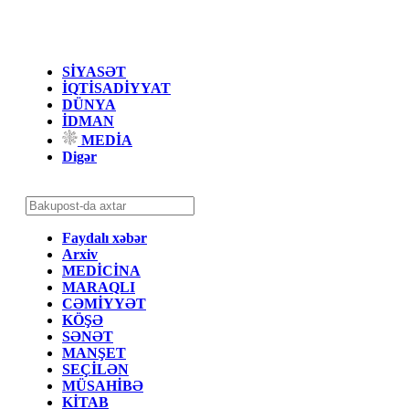
SİYASƏT
İQTİSADİYYAT
DÜNYA
İDMAN
MEDİA
Digər
Faydalı xəbər
Arxiv
MEDİCİNA
MARAQLI
CƏMİYYƏT
KÖŞƏ
SƏNƏT
MANŞET
SEÇİLƏN
MÜSAHİBƏ
KİTAB