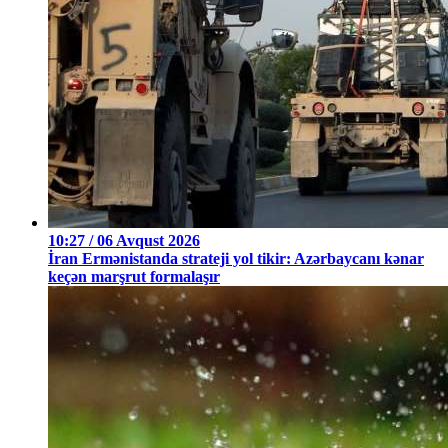
10:27 / 06 Avqust 2026
İran Ermənistanda strateji yol tikir: Azərbaycanı kənar
keçən marşrut formalaşır