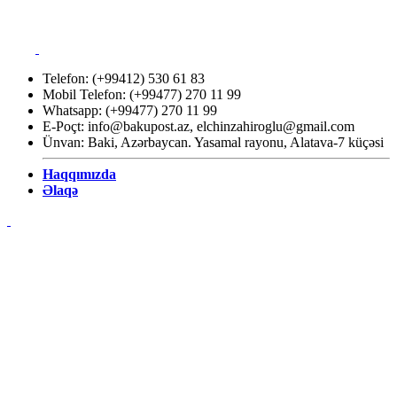
Telefon: (+99412) 530 61 83
Mobil Telefon: (+99477) 270 11 99
Whatsapp: (+99477) 270 11 99
E-Poçt:
info@bakupost.az
,
elchinzahiroglu@gmail.com
Ünvan: Baki, Azərbaycan. Yasamal rayonu, Alatava-7 küçəsi
Haqqımızda
Əlaqə