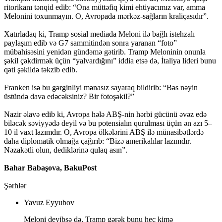
ritorikanı tənqid edib: “Ona müttəfiq kimi ehtiyacımız var, amma
Melonini toxunmayın. O, Avropada mərkəz-sağların kraliçasıdır”.
Xatırladaq ki, Tramp sosial mediada Meloni ilə bağlı istehzalı
paylaşım edib və G7 sammitindən sonra yaranan “foto”
mübahisəsini yenidən gündəmə gətirib. Tramp Meloninin onunla
şəkil çəkdirmək üçün “yalvardığını” iddia etsə də, İtaliya lideri bunu
qəti şəkildə təkzib edib.
Franken isə bu gərginliyi mənasız sayaraq bildirib: “Bəs nəyin
üstündə dava edəcəksiniz? Bir fotoşəkil?”
Nazir əlavə edib ki, Avropa hələ ABŞ-nin hərbi gücünü əvəz edə
biləcək səviyyədə deyil və bu potensialın qurulması üçün ən azı 5–
10 il vaxt lazımdır. O, Avropa ölkələrini ABŞ ilə münasibətlərdə
daha diplomatik olmağa çağırıb: “Bizə amerikalılar lazımdır.
Nəzakətli olun, dediklərinə qulaq asın”.
Bahar Babaşova, BakuPost
Şərhlər
Yavuz Eyyubov
Meloni deyibsə də, Tramp gərək bunu heç kimə