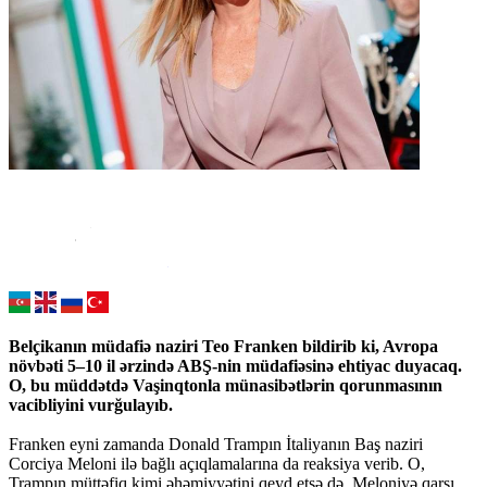
Belçikanın müdafiə naziri Teo Franken bildirib ki, Avropa
növbəti 5–10 il ərzində ABŞ-nin müdafiəsinə ehtiyac duyacaq.
O, bu müddətdə Vaşinqtonla münasibətlərin qorunmasının
vacibliyini vurğulayıb.
Franken eyni zamanda Donald Trampın İtaliyanın Baş naziri
Corciya Meloni ilə bağlı açıqlamalarına da reaksiya verib. O,
Trampın müttəfiq kimi əhəmiyyətini qeyd etsə də, Meloniyə qarşı