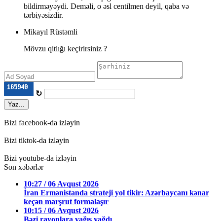
bildirməyəydi. Deməli, o əsl centilmen deyil, qaba və
tərbiyəsizdir.
Mikayıl Rüstəmli
Mövzu qitlığı keçirirsiniz ?
↻
Yaz...
Bizi facebook-da izləyin
Bizi tiktok-da izləyin
Bizi youtube-da izləyin
Son xəbərlər
10:27 / 06 Avqust 2026
İran Ermənistanda strateji yol tikir: Azərbaycanı kənar
keçən marşrut formalaşır
10:15 / 06 Avqust 2026
Bəzi rayonlara yağış yağdı