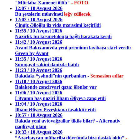
"Müctəba Xamenei ölüb"
- FOTO
12:07 / 10 Avqust 2026
Bu şəxslərin müavinəti
ləğv ediləcək
12:02 / 10 Avqust 2026
Çingiz Əlioğlu ilə vida mərasimi keçirildi
11:55 / 10 Avqust 2026
Nazirlik bu kosmetoloqla bağlı hərəkətə keçdi
11:42 / 10 Avqust 2026
Avant Bakıxanovda yeni premium layihəyə start verdi:
Green by Avant
11:35 / 10 Avqust 2026
Sumqayıt sakini dənizdə batdı
11:23 / 10 Avqust 2026
Bakıdakı “yəhudi”nin qurbanları -
Sensasion adlar
11:10 / 10 Avqust 2026
Balakəndə zəncirvari qəza: ölənlər var
11:06 / 10 Avqust 2026
Litvanın baş naziri İlham Əliyevə zəng etdi
11:04 / 10 Avqust 2026
İlham Əliyev Pezeşkiana təşəkkür etdi
10:57 / 10 Avqust 2026
Bakıda yeni avtovağzallar tikilə bilər? - Alternativ
nəqliyyat planı
10:33 / 10 Avqust 2026
“Azərbaycan müharibə dövründə bizə dəstək oldu”
-