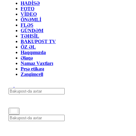
HADİSƏ
FOTO
VİDEO
ÖNƏMLİ
FLƏŞ
GÜNDƏM
TƏHSİL
BAKUPOST TV
ÖZ ƏL
Haqqımızda
Əlaqə
Namaz Vaxtları
Peşə etikası
Zəngimcell