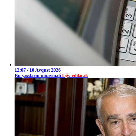
12:07 / 10 Avqust 2026
Bu şəxslərin müavinəti
ləğv ediləcək