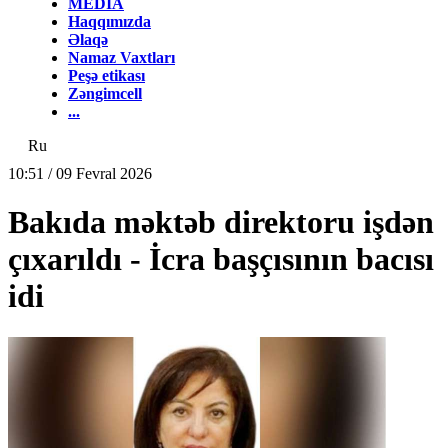
MEDİA
Haqqımızda
Əlaqə
Namaz Vaxtları
Peşə etikası
Zəngimcell
...
Ru
10:51 / 09 Fevral 2026
Bakıda məktəb direktoru işdən
çıxarıldı - İcra başçısının bacısı
idi