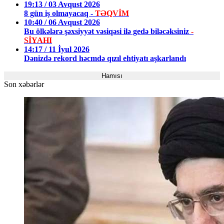
19:13 / 03 Avqust 2026
8 gün iş olmayacaq -
TƏQVİM
10:40 / 06 Avqust 2026
Bu ölkələrə şəxsiyyət vəsiqəsi ilə gedə biləcəksiniz
-
SİYAHI
14:17 / 11 İyul 2026
Dənizdə rekord həcmdə qızıl ehtiyatı aşkarlandı
Hamısı
Son xəbərlər