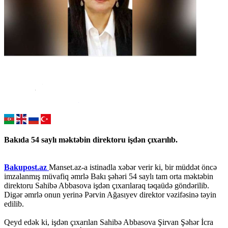
Bakıda 54 saylı məktəbin direktoru işdən çıxarılıb.
Bakupost.az
Manset.az-a istinadla xəbər verir ki, bir müddət öncə
imzalanmış müvafiq əmrlə Bakı şəhəri 54 saylı tam orta məktəbin
direktoru Sahibə Abbasova işdən çıxarılaraq təqaüdə göndərilib.
Digər əmrlə onun yerinə Pərvin Ağasıyev direktor vəzifəsinə təyin
edilib.
Qeyd edək ki, işdən çıxarılan Sahibə Abbasova Şirvan Şəhər İcra