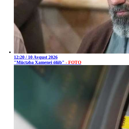
12:20 / 10 Avqust 2026
"Müctəba Xamenei ölüb"
- FOTO