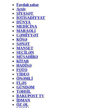
Faydalı xəbər
Arxiv
SİYASƏT
İQTİSADİYYAT
DÜNYA
MEDİCİNA
MARAQLI
CƏMİYYƏT
KÖŞƏ
SƏNƏT
MANŞET
SEÇİLƏN
MÜSAHİBƏ
KİTAB
HADİSƏ
FOTO
VİDEO
ÖNƏMLİ
FLƏŞ
GÜNDƏM
TƏHSİL
BAKUPOST TV
İDMAN
ÖZ ƏL