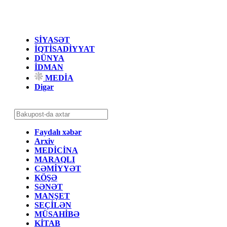
SİYASƏT
İQTİSADİYYAT
DÜNYA
İDMAN
MEDİA
Digər
Faydalı xəbər
Arxiv
MEDİCİNA
MARAQLI
CƏMİYYƏT
KÖŞƏ
SƏNƏT
MANŞET
SEÇİLƏN
MÜSAHİBƏ
KİTAB