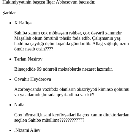
Hakimiyyətinin başçısı İlqar Abbasovun bacısıdır.
Şərhlər
X.Rəfiqə
Sahibə xanım çox möhtəşəm rəhbər, çox dəyərli xanımdır.
Maşallah olsun ömrünü təhsilə fəda edib. Çalışmanın yaş
həddinə çaydığı üçün təqaüdə göndərilib. Allag sağlıqlı, uzun
ömür nəsib etsin????
Tərlan Nəsirov
Binəqədidə 99 nömrəli məktəblərdə nəzarət lazımdır.
Cəvahir Heydərova
Azərbaycanda vəzifədə olanların əksəriyyəti kiminsə qohumu
və ya adamıdır,burada qeyri-adi nə var ki?!
Nailə
Çox hörmətli,insani keyfiyyətləri ilə çox xanım direktorlardan
seçilən Sahibə müəllimə????????????
.Nizami Aliev