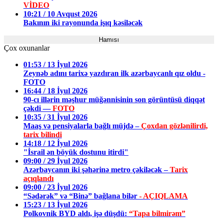
VİDEO
10:21 / 10 Avqust 2026
Bakının iki rayonunda işıq kəsiləcək
Hamısı
Çox oxunanlar
01:53 / 13 İyul 2026
Zeynəb adını tarixə yazdıran ilk azərbaycanlı qız oldu -
FOTO
16:44 / 18 İyul 2026
90-cı illərin məşhur müğənnisinin son görüntüsü diqqət
çəkdi —
FOTO
10:35 / 31 İyul 2026
Maaş və pensiyalarla bağlı müjdə –
Çoxdan gözlənilirdi,
tarix bilindi
14:18 / 12 İyul 2026
"İsrail ən böyük dostunu itirdi"
09:00 / 29 İyul 2026
Azərbaycanın iki şəhərinə metro çəkiləcək –
Tarix
açıqlandı
09:00 / 23 İyul 2026
“Sədərək” və “Binə” bağlana bilər
- AÇIQLAMA
15:23 / 13 İyul 2026
Polkovnik BYD aldı, işə düşdü:
“Tapa bilmirəm”