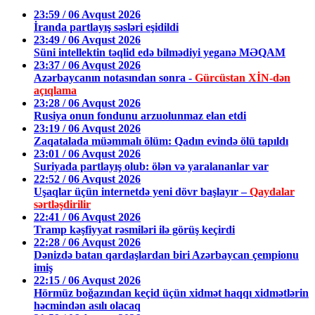
23:59 / 06 Avqust 2026
İranda partlayış səsləri eşidildi
23:49 / 06 Avqust 2026
Süni intellektin təqlid edə bilmədiyi yeganə MƏQAM
23:37 / 06 Avqust 2026
Azərbaycanın notasından sonra -
Gürcüstan XİN-dən
açıqlama
23:28 / 06 Avqust 2026
Rusiya onun fondunu arzuolunmaz elan etdi
23:19 / 06 Avqust 2026
Zaqatalada müəmmalı ölüm: Qadın evində ölü tapıldı
23:01 / 06 Avqust 2026
Suriyada partlayış olub: ölən və yaralananlar var
22:52 / 06 Avqust 2026
Uşaqlar üçün internetdə yeni dövr başlayır –
Qaydalar
sərtləşdirilir
22:41 / 06 Avqust 2026
Tramp kəşfiyyat rəsmiləri ilə görüş keçirdi
22:28 / 06 Avqust 2026
Dənizdə batan qardaşlardan biri Azərbaycan çempionu
imiş
22:15 / 06 Avqust 2026
Hörmüz boğazından keçid üçün xidmət haqqı xidmətlərin
həcmindən asılı olacaq