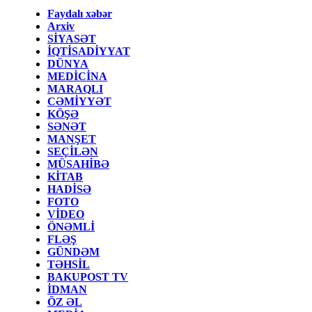
Faydalı xəbər
Arxiv
SİYASƏT
İQTİSADİYYAT
DÜNYA
MEDİCİNA
MARAQLI
CƏMİYYƏT
KÖŞƏ
SƏNƏT
MANŞET
SEÇİLƏN
MÜSAHİBƏ
KİTAB
HADİSƏ
FOTO
VİDEO
ÖNƏMLİ
FLƏŞ
GÜNDƏM
TƏHSİL
BAKUPOST TV
İDMAN
ÖZ ƏL