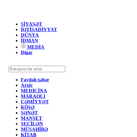
SİYASƏT
İQTİSADİYYAT
DÜNYA
İDMAN
MEDİA
Digər
Faydalı xəbər
Arxiv
MEDİCİNA
MARAQLI
CƏMİYYƏT
KÖŞƏ
SƏNƏT
MANŞET
SEÇİLƏN
MÜSAHİBƏ
KİTAB