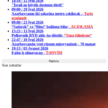
14:18 / 12 İyul 2026
"İsrail ən böyük dostunu itirdi"
09:00 / 29 İyul 2026
Azərbaycanın iki şəhərinə metro çəkiləcək –
Tarix
açıqlandı
09:00 / 23 İyul 2026
“Sədərək” və “Binə” bağlana bilər
- AÇIQLAMA
15:23 / 13 İyul 2026
Polkovnik BYD aldı, işə düşdü:
“Tapa bilmirəm”
22:47 / 10 İyul 2026
Azərbaycanda yeni rüsum müəyyənləşir - 70 manat
19:13 / 03 Avqust 2026
8 gün iş olmayacaq -
TƏQVİM
Hamısı
Son xəbərlər