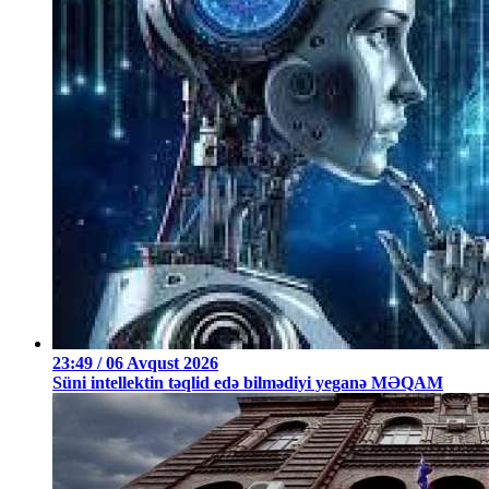
23:49 / 06 Avqust 2026
Süni intellektin təqlid edə bilmədiyi yeganə MƏQAM