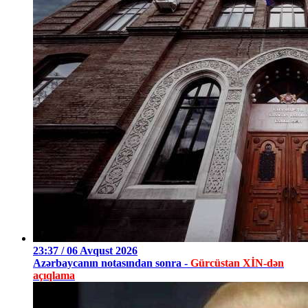
23:37 / 06 Avqust 2026
Azərbaycanın notasından sonra -
Gürcüstan XİN-dən
açıqlama