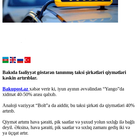
Bakıda fəaliyyət göstərən tanınmış taksi şirkətləri qiymətləri
kəskin artırıblar.
Bakupost.az
xəbər verir ki, iyun ayının əvvəlindən “Yango”da
xidmət 40-50% arası qalxıb.
Analoji vəziyyət “Bolt”a da aiddir, bu taksi şirkəti də qiymətləri 40%
artırıb.
Qiymət artımı hava şəraiti, pik saatlar və yaxud yolun sıxlığı ilə bağlı
deyil. Əksinə, hava şəraiti, pik saatlar və sıxlıq zamanı gediş iki və
ya üçqat artır.