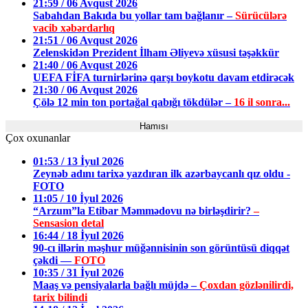
21:59 / 06 Avqust 2026
Sabahdan Bakıda bu yollar tam bağlanır –
Sürücülərə
vacib xəbərdarlıq
21:51 / 06 Avqust 2026
Zelenskidən Prezident İlham Əliyevə xüsusi təşəkkür
21:40 / 06 Avqust 2026
UEFA FİFA turnirlərinə qarşı boykotu davam etdirəcək
21:30 / 06 Avqust 2026
Çölə 12 min ton portağal qabığı tökdülər –
16 il sonra...
Hamısı
Çox oxunanlar
01:53 / 13 İyul 2026
Zeynəb adını tarixə yazdıran ilk azərbaycanlı qız oldu -
FOTO
11:05 / 10 İyul 2026
“Arzum”la Etibar Məmmədovu nə birləşdirir?
–
Sensasion detal
16:44 / 18 İyul 2026
90-cı illərin məşhur müğənnisinin son görüntüsü diqqət
çəkdi —
FOTO
10:35 / 31 İyul 2026
Maaş və pensiyalarla bağlı müjdə –
Çoxdan gözlənilirdi,
tarix bilindi