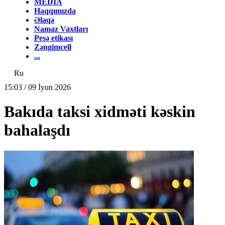
MEDİA
Haqqımızda
Əlaqə
Namaz Vaxtları
Peşə etikası
Zəngimcell
...
Ru
15:03 / 09 İyun 2026
Bakıda taksi xidməti kəskin
bahalaşdı