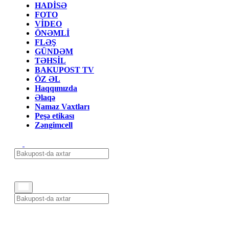
HADİSƏ
FOTO
VİDEO
ÖNƏMLİ
FLƏŞ
GÜNDƏM
TƏHSİL
BAKUPOST TV
ÖZ ƏL
Haqqımızda
Əlaqə
Namaz Vaxtları
Peşə etikası
Zəngimcell