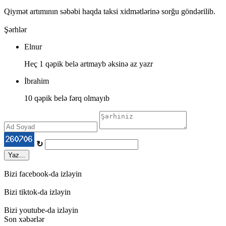
Qiymət artımının səbəbi haqda taksi xidmətlərinə sorğu göndərilib.
Şərhlər
Elnur
Heç 1 qəpik belə artmayb əksinə az yazr
İbrahim
10 qəpik belə fərq olmayıb
↻
Yaz...
Bizi facebook-da izləyin
Bizi tiktok-da izləyin
Bizi youtube-da izləyin
Son xəbərlər