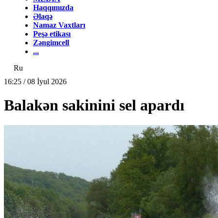
Haqqımızda
Əlaqə
Namaz Vaxtları
Peşə etikası
Zəngimcell
...
Ru
16:25 / 08 İyul 2026
Balakən sakinini sel apardı