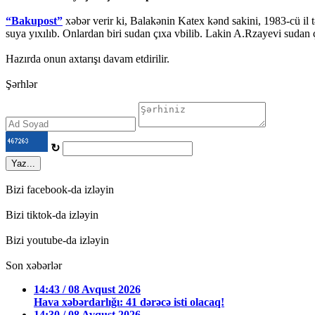
“Bakupost”
xəbər verir ki, Balakənin Katex kənd sakini, 1983-cü il 
suya yıxılıb. Onlardan biri sudan çıxa vbilib. Lakin A.Rzayevi sud
Hazırda onun axtarışı davam etdirilir.
Şərhlər
↻
Yaz...
Bizi facebook-da izləyin
Bizi tiktok-da izləyin
Bizi youtube-da izləyin
Son xəbərlər
14:43 / 08 Avqust 2026
Hava xəbərdarlığı: 41 dərəcə isti olacaq!
14:30 / 08 Avqust 2026