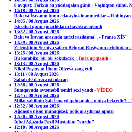
8 avqust: Tarixin ən yaddaqalan günü - Vaşinqton sülhü, N
14:18 / 08 Avqust 2026
Bakı və İrəvanın bunu edəcəyinə inanmırdılar – Rubinyan
14:05 / 08 Avqust 2026
İstirahət günü çimərliklərin havası açıqlandı
13:52 / 08 Avqust 2026
Bakı və İrəvan arasında tarixi razılaşma... - Fransa XİN
13:39 / 08 Avqust 2026
Zelenskinin Serbiya səfəri: Belqrad Rusiyanın orbitindən ç
13:25 / 08 Avqust 2026
Bu kombilər bir-bir söküləcək
- Tarix açıqlandı
13:13 / 08 Avqust 2026
Nikol Paşinyan İlham Əliyevə zəng etdi
13:11 / 08 Avqust 2026
Sabah 40 dərəcə isti olacaq
12:58 / 08 Avqust 2026
Sumqayıtda avtomobil təmiri sexi yandı
- VİDEO
12:45 / 08 Avqust 2026
Millət vəkilinin Şah İsmayıl qalmaqalı – o niyə belə edir?
–
12:32 / 08 Avqust 2026
Ağdaşda nişan münaqişəsi: polis araşdırma aparır
12:20 / 08 Avqust 2026
İqbal Ağazadə Fazil Mustafanı "vurdu"
12:10 / 08 Avqust 2026