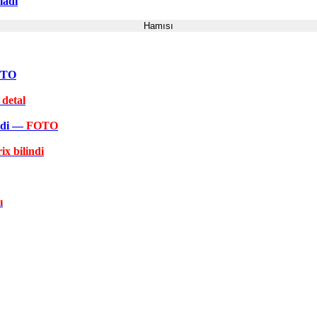
ladı
Hamısı
FOTO
 detal
əkdi —
FOTO
ix bilindi
ı