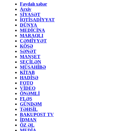
Faydalı xəbər
Arxiv
SİYASƏT
İQTİSADİYYAT
DÜNYA
MEDİCİNA
MARAQLI
CƏMİYYƏT
KÖŞƏ
SƏNƏT
MANŞET
SEÇİLƏN
MÜSAHİBƏ
KİTAB
HADİSƏ
FOTO
VİDEO
ÖNƏMLİ
FLƏŞ
GÜNDƏM
TƏHSİL
BAKUPOST TV
İDMAN
ÖZ ƏL
MEDİA