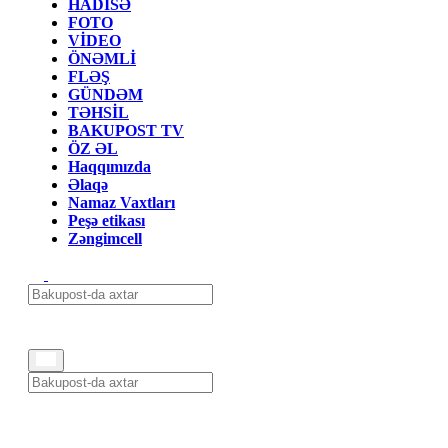
HADİSƏ
FOTO
VİDEO
ÖNƏMLİ
FLƏŞ
GÜNDƏM
TƏHSİL
BAKUPOST TV
ÖZ ƏL
Haqqımızda
Əlaqə
Namaz Vaxtları
Peşə etikası
Zəngimcell