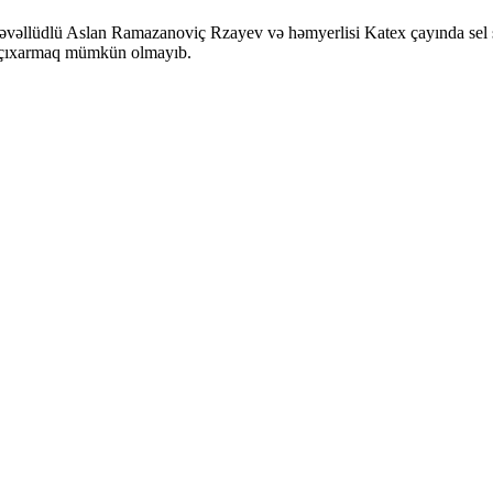
təvəllüdlü Aslan Ramazanoviç Rzayev və həmyerlisi Katex çayında sel su
an çıxarmaq mümkün olmayıb.