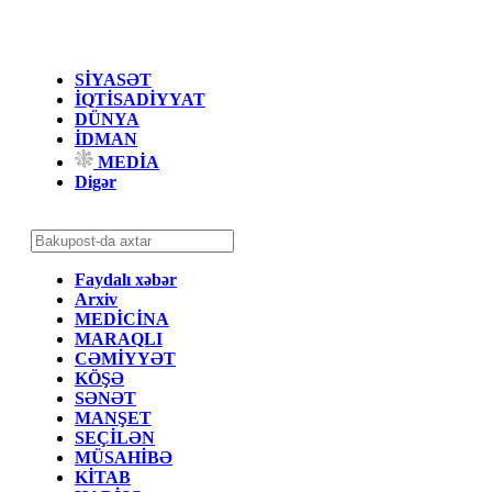
SİYASƏT
İQTİSADİYYAT
DÜNYA
İDMAN
MEDİA
Digər
Faydalı xəbər
Arxiv
MEDİCİNA
MARAQLI
CƏMİYYƏT
KÖŞƏ
SƏNƏT
MANŞET
SEÇİLƏN
MÜSAHİBƏ
KİTAB