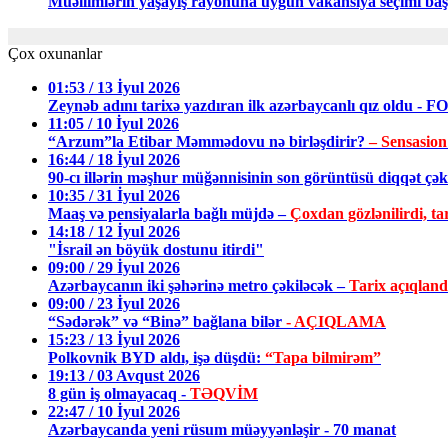
Müəllimlərin yaşayış rayonuna uyğun vakansiya seçimi baş
Çox oxunanlar
01:53 / 13 İyul 2026
Zeynəb adını tarixə yazdıran ilk azərbaycanlı qız oldu - 
11:05 / 10 İyul 2026
“Arzum”la Etibar Məmmədovu nə birləşdirir?
– Sensasion
16:44 / 18 İyul 2026
90-cı illərin məşhur müğənnisinin son görüntüsü diqqət ç
10:35 / 31 İyul 2026
Maaş və pensiyalarla bağlı müjdə –
Çoxdan gözlənilirdi, tar
14:18 / 12 İyul 2026
"İsrail ən böyük dostunu itirdi"
09:00 / 29 İyul 2026
Azərbaycanın iki şəhərinə metro çəkiləcək –
Tarix açıqland
09:00 / 23 İyul 2026
“Sədərək” və “Binə” bağlana bilər
- AÇIQLAMA
15:23 / 13 İyul 2026
Polkovnik BYD aldı, işə düşdü:
“Tapa bilmirəm”
19:13 / 03 Avqust 2026
8 gün iş olmayacaq -
TƏQVİM
22:47 / 10 İyul 2026
Azərbaycanda yeni rüsum müəyyənləşir - 70 manat