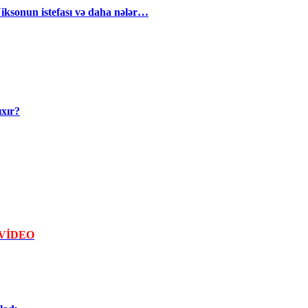
iksonun istefası və daha nələr…
ıxır?
 VİDEO