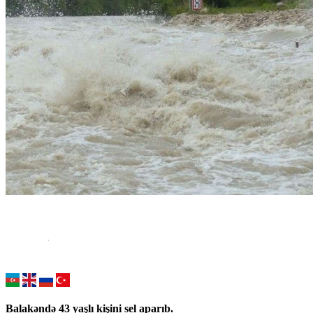
Balakəndə 43 yaşlı kişini sel aparıb.