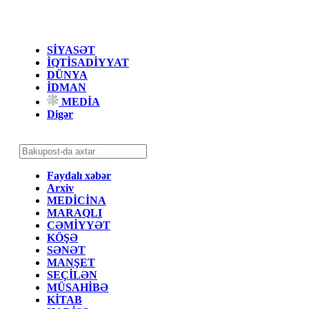
SİYASƏT
İQTİSADİYYAT
DÜNYA
İDMAN
MEDİA
Digər
Faydalı xəbər
Arxiv
MEDİCİNA
MARAQLI
CƏMİYYƏT
KÖŞƏ
SƏNƏT
MANŞET
SEÇİLƏN
MÜSAHİBƏ
KİTAB