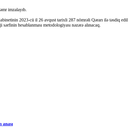
 əmr imzalayıb.
Kabinetinin 2023-cü il 26 avqust tarixli 287 nömrəli Qərarı ilə təsdiq ed
erji sərfinin hesablanması metodologiyası nəzərə alınacaq.
n anası