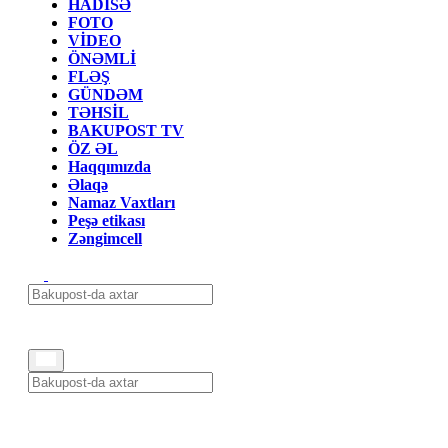
HADİSƏ
FOTO
VİDEO
ÖNƏMLİ
FLƏŞ
GÜNDƏM
TƏHSİL
BAKUPOST TV
ÖZ ƏL
Haqqımızda
Əlaqə
Namaz Vaxtları
Peşə etikası
Zəngimcell