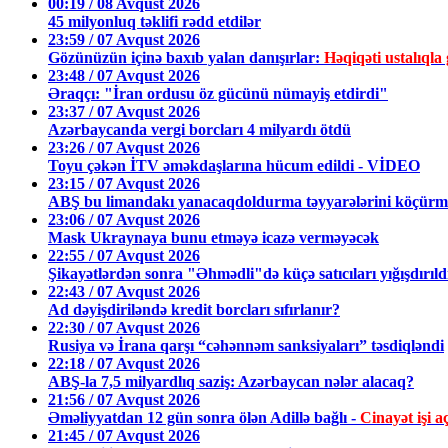
00:19 / 08 Avqust 2026
45 milyonluq təklifi rədd etdilər
23:59 / 07 Avqust 2026
Gözünüzün içinə baxıb yalan danışırlar:
Həqiqəti ustalıq
23:48 / 07 Avqust 2026
Əraqçı: "İran ordusu öz gücünü nümayiş etdirdi"
23:37 / 07 Avqust 2026
Azərbaycanda vergi borcları 4 milyardı ötdü
23:26 / 07 Avqust 2026
Toyu çəkən İTV əməkdaşlarına hücum edildi - VİDEO
23:15 / 07 Avqust 2026
ABŞ bu limandakı yanacaqdoldurma təyyarələrini köçürmə
23:06 / 07 Avqust 2026
Mask Ukraynaya bunu etməyə icazə verməyəcək
22:55 / 07 Avqust 2026
Şikayətlərdən sonra "Əhmədli"də küçə satıcıları yığışdırıl
22:43 / 07 Avqust 2026
Ad dəyişdiriləndə kredit borcları sıfırlanır?
22:30 / 07 Avqust 2026
Rusiya və İrana qarşı “cəhənnəm sanksiyaları” təsdiqləndi
22:18 / 07 Avqust 2026
ABŞ-la 7,5 milyardlıq saziş: Azərbaycan nələr alacaq?
21:56 / 07 Avqust 2026
Əməliyyatdan 12 gün sonra ölən Adillə bağlı -
Cinayət işi aç
21:45 / 07 Avqust 2026