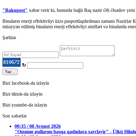
"Bakupost"
xəbər verir ki, bununla bağlı Baş nazir Əli Əsədov yeni
Binaların enerji effektivliyi üzrə pasportlaşdırılması zamanı Nazirlər 
müəyyən edilmiş binaların enerji effektivliyi sinifləri və binalarda en
Şərhlər
↻
Yaz...
Bizi facebook-da izləyin
Bizi tiktok-da izləyin
Bizi youtube-da izləyin
Son xəbərlər
00:35 / 08 Avqust 2026
"Qızımın pullarını başqa qadınlara xərcləyir" - Ülkü Hilalı