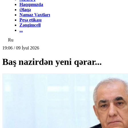
Haqqımızda
Əlaqə
Namaz Vaxtları
Peşə etikası
Zəngimcell
...
Ru
19:06 / 09 İyul 2026
Baş nazirdən yeni qərar...