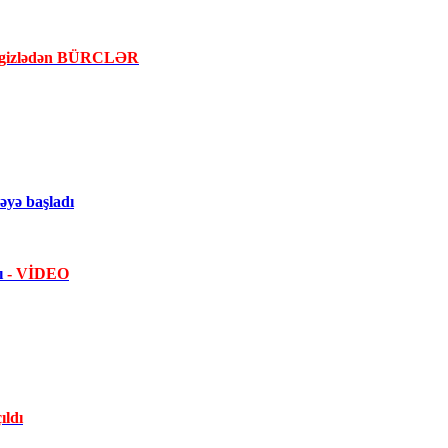
la gizlədən BÜRCLƏR
yə başladı
dı
- VİDEO
ıldı