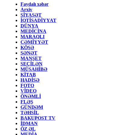
Faydalı xəbər
Arxiv
SİYASƏT
İQTİSADİYYAT
DÜNYA
MEDİCİNA
MARAQLI
CƏMİYYƏT
KÖŞƏ
SƏNƏT
MANŞET
SEÇİLƏN
MÜSAHİBƏ
KİTAB
HADİSƏ
FOTO
VİDEO
ÖNƏMLİ
FLƏŞ
GÜNDƏM
TƏHSİL
BAKUPOST TV
İDMAN
ÖZ ƏL
MEDİA