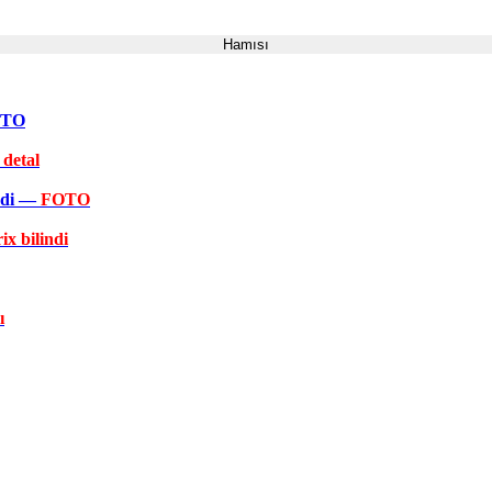
Hamısı
FOTO
 detal
əkdi —
FOTO
ix bilindi
ı