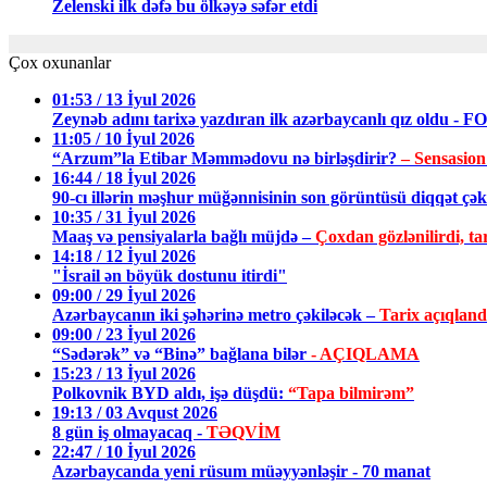
Zelenski ilk dəfə bu ölkəyə səfər etdi
Çox oxunanlar
01:53 / 13 İyul 2026
Zeynəb adını tarixə yazdıran ilk azərbaycanlı qız oldu - 
11:05 / 10 İyul 2026
“Arzum”la Etibar Məmmədovu nə birləşdirir?
– Sensasion
16:44 / 18 İyul 2026
90-cı illərin məşhur müğənnisinin son görüntüsü diqqət ç
10:35 / 31 İyul 2026
Maaş və pensiyalarla bağlı müjdə –
Çoxdan gözlənilirdi, tar
14:18 / 12 İyul 2026
"İsrail ən böyük dostunu itirdi"
09:00 / 29 İyul 2026
Azərbaycanın iki şəhərinə metro çəkiləcək –
Tarix açıqland
09:00 / 23 İyul 2026
“Sədərək” və “Binə” bağlana bilər
- AÇIQLAMA
15:23 / 13 İyul 2026
Polkovnik BYD aldı, işə düşdü:
“Tapa bilmirəm”
19:13 / 03 Avqust 2026
8 gün iş olmayacaq -
TƏQVİM
22:47 / 10 İyul 2026
Azərbaycanda yeni rüsum müəyyənləşir - 70 manat