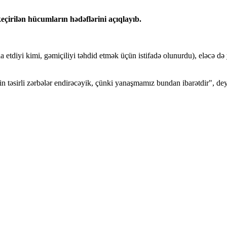
eçirilən hücumların hədəflərini açıqlayıb.
 etdiyi kimi, gəmiçiliyi təhdid etmək üçün istifadə olunurdu), eləcə də y
in təsirli zərbələr endirəcəyik, çünki yanaşmamız bundan ibarətdir", dey