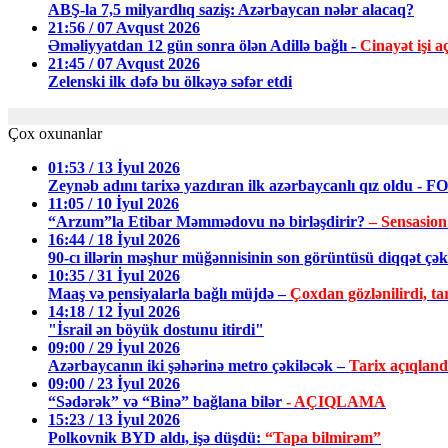
ABŞ-la 7,5 milyardlıq saziş: Azərbaycan nələr alacaq?
21:56 / 07 Avqust 2026
Əməliyyatdan 12 gün sonra ölən Adillə bağlı -
Cinayət işi aç
21:45 / 07 Avqust 2026
Zelenski ilk dəfə bu ölkəyə səfər etdi
Çox oxunanlar
01:53 / 13 İyul 2026
Zeynəb adını tarixə yazdıran ilk azərbaycanlı qız oldu - 
11:05 / 10 İyul 2026
“Arzum”la Etibar Məmmədovu nə birləşdirir?
– Sensasion
16:44 / 18 İyul 2026
90-cı illərin məşhur müğənnisinin son görüntüsü diqqət ç
10:35 / 31 İyul 2026
Maaş və pensiyalarla bağlı müjdə –
Çoxdan gözlənilirdi, tar
14:18 / 12 İyul 2026
"İsrail ən böyük dostunu itirdi"
09:00 / 29 İyul 2026
Azərbaycanın iki şəhərinə metro çəkiləcək –
Tarix açıqland
09:00 / 23 İyul 2026
“Sədərək” və “Binə” bağlana bilər
- AÇIQLAMA
15:23 / 13 İyul 2026
Polkovnik BYD aldı, işə düşdü:
“Tapa bilmirəm”