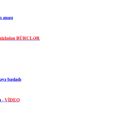
n anası
la gizlədən BÜRCLƏR
yə başladı
dı
- VİDEO