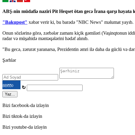
ABŞ-nin müdafiə naziri Pit Heqset ötən gecə İrana qarşı həyata k
"Bakupost"
xəbər verir ki, bu barədə "NBC News" məlumat yayıb.
Onun sözlərinə görə, zərbələr zamanı kiçik gəmiləri (Vaşinqtonun iddia
radar və müşahidə məntəqələrini hədəf alınıb.
"Bu gecə, zərurət yaranarsa, Prezidentin əmri ilə daha da güclü və dər
Şərhlər
↻
Yaz...
Bizi facebook-da izləyin
Bizi tiktok-da izləyin
Bizi youtube-da izləyin