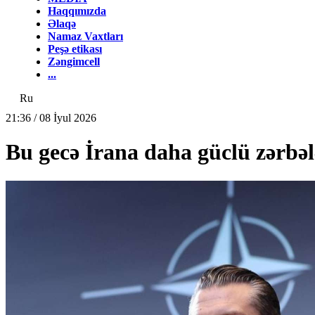
Haqqımızda
Əlaqə
Namaz Vaxtları
Peşə etikası
Zəngimcell
...
Ru
21:36 / 08 İyul 2026
Bu gecə İrana daha güclü zərbələ