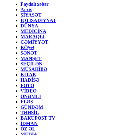
Faydalı xəbər
Arxiv
SİYASƏT
İQTİSADİYYAT
DÜNYA
MEDİCİNA
MARAQLI
CƏMİYYƏT
KÖŞƏ
SƏNƏT
MANŞET
SEÇİLƏN
MÜSAHİBƏ
KİTAB
HADİSƏ
FOTO
VİDEO
ÖNƏMLİ
FLƏŞ
GÜNDƏM
TƏHSİL
BAKUPOST TV
İDMAN
ÖZ ƏL
MEDİA