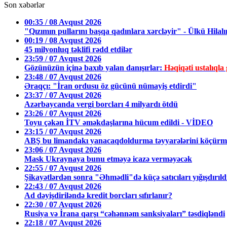
Son xəbərlər
00:35 / 08 Avqust 2026
"Qızımın pullarını başqa qadınlara xərcləyir" - Ülkü Hilalı
00:19 / 08 Avqust 2026
45 milyonluq təklifi rədd etdilər
23:59 / 07 Avqust 2026
Gözünüzün içinə baxıb yalan danışırlar:
Həqiqəti ustalıq
23:48 / 07 Avqust 2026
Əraqçı: "İran ordusu öz gücünü nümayiş etdirdi"
23:37 / 07 Avqust 2026
Azərbaycanda vergi borcları 4 milyardı ötdü
23:26 / 07 Avqust 2026
Toyu çəkən İTV əməkdaşlarına hücum edildi - VİDEO
23:15 / 07 Avqust 2026
ABŞ bu limandakı yanacaqdoldurma təyyarələrini köçürmə
23:06 / 07 Avqust 2026
Mask Ukraynaya bunu etməyə icazə verməyəcək
22:55 / 07 Avqust 2026
Şikayətlərdən sonra "Əhmədli"də küçə satıcıları yığışdırıl
22:43 / 07 Avqust 2026
Ad dəyişdiriləndə kredit borcları sıfırlanır?
22:30 / 07 Avqust 2026
Rusiya və İrana qarşı “cəhənnəm sanksiyaları” təsdiqləndi
22:18 / 07 Avqust 2026