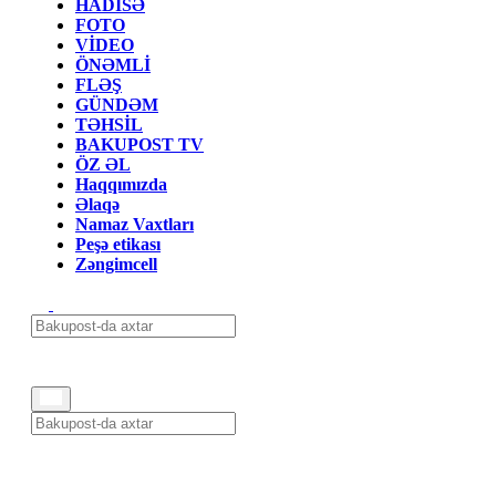
HADİSƏ
FOTO
VİDEO
ÖNƏMLİ
FLƏŞ
GÜNDƏM
TƏHSİL
BAKUPOST TV
ÖZ ƏL
Haqqımızda
Əlaqə
Namaz Vaxtları
Peşə etikası
Zəngimcell