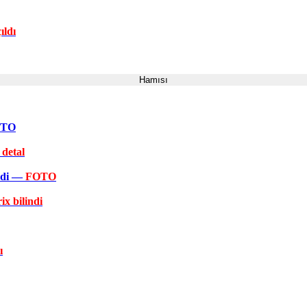
ıldı
Hamısı
FOTO
 detal
əkdi —
FOTO
ix bilindi
ı