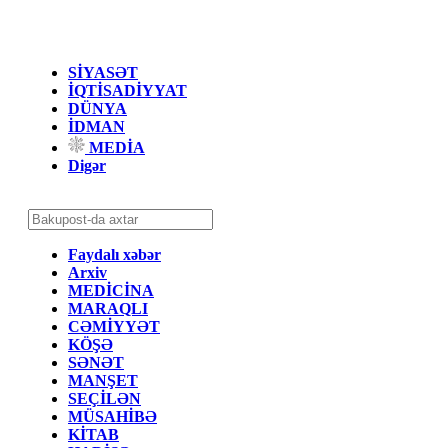
SİYASƏT
İQTİSADİYYAT
DÜNYA
İDMAN
MEDİA
Digər
Faydalı xəbər
Arxiv
MEDİCİNA
MARAQLI
CƏMİYYƏT
KÖŞƏ
SƏNƏT
MANŞET
SEÇİLƏN
MÜSAHİBƏ
KİTAB