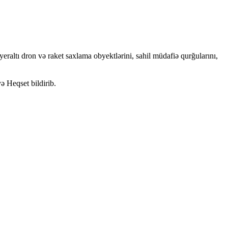
eraltı dron və raket saxlama obyektlərini, sahil müdafiə qurğularını,
ə Heqset bildirib.