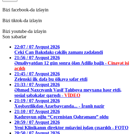
Bizi facebook-da izləyin
Bizi tiktok-da izləyin
Bizi youtube-da izləyin
Son xəbərlər
22:07 / 07 Avqust 2026
Ceki Çan Bakıdakı çəkiliş zamanı zədələndi
21:56 / 07 Avqust 2026
Əməliyyatdan 12 gün sonra ölən Adillə bağlı -
Cinayət işi
açıldı
21:45 / 07 Avqust 2026
Zelenski ilk dəfə bu ölkəyə səfər etdi
21:33 / 07 Avqust 2026
Əhməd Naxçıvanlı Vasif Talıbova meyxana həsr etdi,
sosial şəbəkələr qarışdı -
VİDEO
21:19 / 07 Avqust 2026
Xoşbəxtlikdən Azərbaycanda... - İranlı nazir
21:10 / 07 Avqust 2026
Kadırovun oğlu “Çeçenistan Qəhrəmanı” oldu
20:59 / 07 Avqust 2026
Yeni Klinikanın direktor müavini işdən çıxarıldı - FOTO
20:50 / 07 Avqust 2026