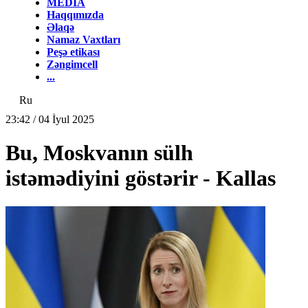
MEDİA
Haqqımızda
Əlaqə
Namaz Vaxtları
Peşə etikası
Zəngimcell
...
Ru
23:42 / 04 İyul 2025
Bu, Moskvanın sülh
istəmədiyini göstərir - Kallas