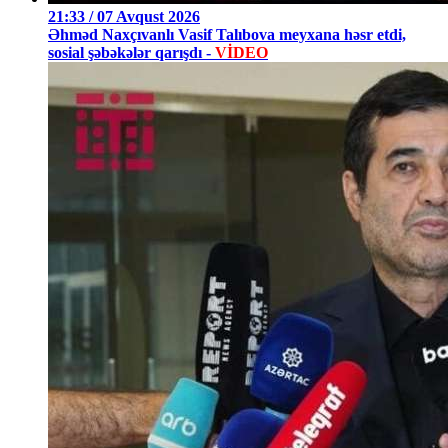
21:33 / 07 Avqust 2026
Əhməd Naxçıvanlı Vasif Talıbova meyxana həsr etdi,
sosial şəbəkələr qarışdı -
VİDEO