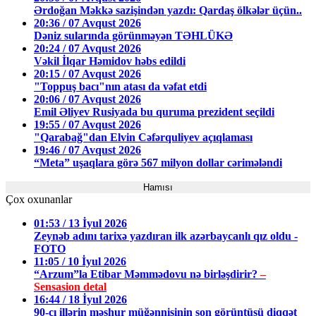
Ərdoğan Məkkə sazişindən yazdı: Qardaş ölkələr üçün..
20:36 / 07 Avqust 2026
Dəniz sularında görünməyən TƏHLÜKƏ
20:24 / 07 Avqust 2026
Vəkil İlqar Həmidov həbs edildi
20:15 / 07 Avqust 2026
"Toppuş bacı"nın atası da vəfat etdi
20:06 / 07 Avqust 2026
Emil Əliyev Rusiyada bu quruma prezident seçildi
19:55 / 07 Avqust 2026
"Qarabağ"dan Elvin Cəfərquliyev açıqlaması
19:46 / 07 Avqust 2026
“Meta” uşaqlara görə 567 milyon dollar cərimələndi
Hamısı
Çox oxunanlar
01:53 / 13 İyul 2026
Zeynəb adını tarixə yazdıran ilk azərbaycanlı qız oldu -
FOTO
11:05 / 10 İyul 2026
“Arzum”la Etibar Məmmədovu nə birləşdirir?
–
Sensasion detal
16:44 / 18 İyul 2026
90-cı illərin məşhur müğənnisinin son görüntüsü diqqət