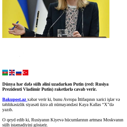
Dünya hər dəfə sülh əlini uzadarkən Putin (red: Rusiya
Prezidenti Vladimir Putin) raketlərlə cavab verir.
Bakupost.az
xəbər verir ki, bunu Avropa İttifaqının xarici işlər və
təhlükəsizlik siyasəti üzrə ali nümayəndəsi Kaya Kallas “X”də
yazıb.
O qeyd edib ki, Rusiyanın Kiyevə hücumlarının artması Moskvanın
sülh istəmədiyini göstərir.