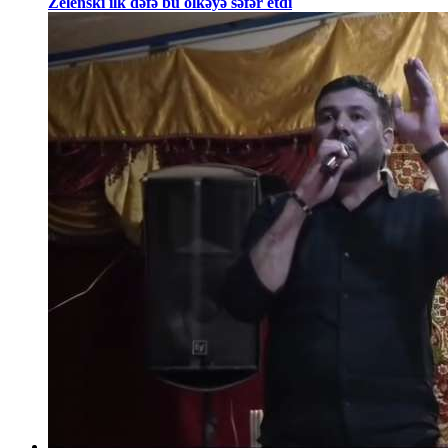
Zelenski ilk dəfə bu ölkəyə səfər etdi