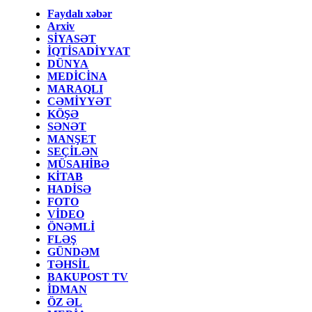
Faydalı xəbər
Arxiv
SİYASƏT
İQTİSADİYYAT
DÜNYA
MEDİCİNA
MARAQLI
CƏMİYYƏT
KÖŞƏ
SƏNƏT
MANŞET
SEÇİLƏN
MÜSAHİBƏ
KİTAB
HADİSƏ
FOTO
VİDEO
ÖNƏMLİ
FLƏŞ
GÜNDƏM
TƏHSİL
BAKUPOST TV
İDMAN
ÖZ ƏL