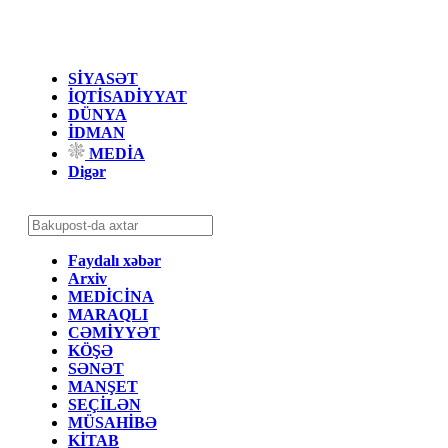
SİYASƏT
İQTİSADİYYAT
DÜNYA
İDMAN
MEDİA
Digər
Faydalı xəbər
Arxiv
MEDİCİNA
MARAQLI
CƏMİYYƏT
KÖŞƏ
SƏNƏT
MANŞET
SEÇİLƏN
MÜSAHİBƏ
KİTAB