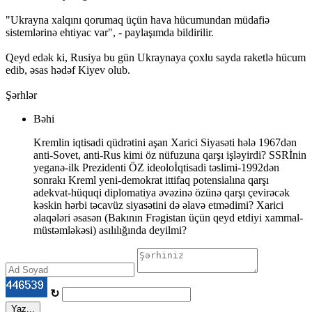
"Ukrayna xalqını qorumaq üçün hava hücumundan müdafiə
sistemlərinə ehtiyac var", - paylaşımda bildirilir.
Qeyd edək ki, Rusiya bu gün Ukraynaya çoxlu sayda raketlə hücum
edib, əsas hədəf Kiyev olub.
Şərhlər
Bəhi
Kremlin iqtisadi qüdrətini aşan Xarici Siyasəti hələ 1967dən
anti-Sovet, anti-Rus kimi öz nüfuzuna qarşı işləyirdi? SSRİnin
yeganə-ilk Prezidenti ÖZ ideoloİqtisadi təslimi-1992dən
sonrakı Kreml yeni-demokrat ittifaq potensialına qarşı
adekvat-hüquqi diplomatiya əvəzinə özünə qarşı çevirəcək
kəskin hərbi təcavüz siyasətini də əlavə etmədimi? Xarici
əlaqələri əsasən (Bakının Frəgistan üçün qeyd etdiyi xammal-
müstəmləkəsi) asılılığında deyilmi?
↻
Yaz...