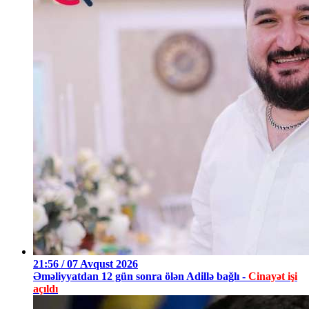
21:56 / 07 Avqust 2026
Əməliyyatdan 12 gün sonra ölən Adillə bağlı -
Cinayət işi
açıldı