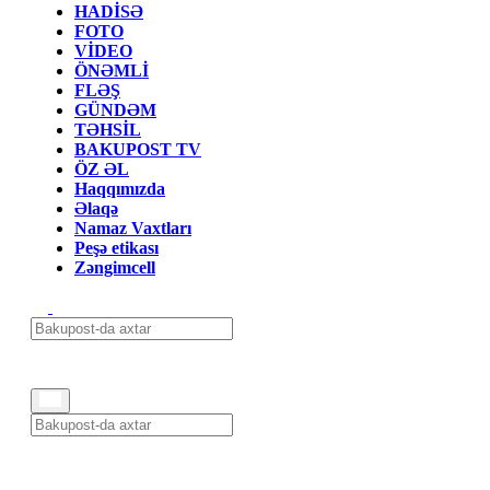
HADİSƏ
FOTO
VİDEO
ÖNƏMLİ
FLƏŞ
GÜNDƏM
TƏHSİL
BAKUPOST TV
ÖZ ƏL
Haqqımızda
Əlaqə
Namaz Vaxtları
Peşə etikası
Zəngimcell