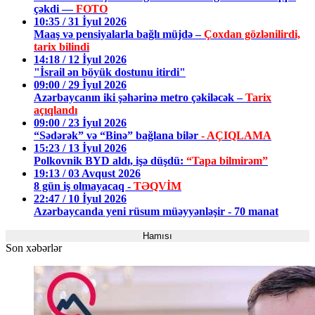
çəkdi —
FOTO
10:35 / 31 İyul 2026
Maaş və pensiyalarla bağlı müjdə –
Çoxdan gözlənilirdi,
tarix bilindi
14:18 / 12 İyul 2026
"İsrail ən böyük dostunu itirdi"
09:00 / 29 İyul 2026
Azərbaycanın iki şəhərinə metro çəkiləcək –
Tarix
açıqlandı
09:00 / 23 İyul 2026
“Sədərək” və “Binə” bağlana bilər
- AÇIQLAMA
15:23 / 13 İyul 2026
Polkovnik BYD aldı, işə düşdü:
“Tapa bilmirəm”
19:13 / 03 Avqust 2026
8 gün iş olmayacaq -
TƏQVİM
22:47 / 10 İyul 2026
Azərbaycanda yeni rüsum müəyyənləşir - 70 manat
Hamısı
Son xəbərlər