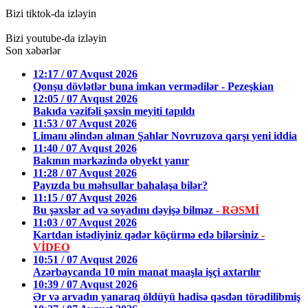
Bizi tiktok-da izləyin
Bizi youtube-da izləyin
Son xəbərlər
12:17 / 07 Avqust 2026
Qonşu dövlətlər buna imkan vermədilər - Pezeşkian
12:05 / 07 Avqust 2026
Bakıda vəzifəli şəxsin meyiti tapıldı
11:53 / 07 Avqust 2026
Limanı əlindən alınan Şahlar Novruzova qarşı yeni iddia
11:40 / 07 Avqust 2026
Bakının mərkəzində obyekt yanır
11:28 / 07 Avqust 2026
Payızda bu məhsullar bahalaşa bilər?
11:15 / 07 Avqust 2026
Bu şəxslər ad və soyadını dəyişə bilməz
- RƏSMİ
11:03 / 07 Avqust 2026
Kartdan istədiyiniz qədər köçürmə edə bilərsiniz
-
VİDEO
10:51 / 07 Avqust 2026
Azərbaycanda 10 min manat maaşla işçi axtarılır
10:39 / 07 Avqust 2026
Ər və arvadın yanaraq öldüyü hadisə qəsdən törədilibmiş