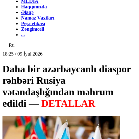
MEDİA
Haqqımızda
Əlaqə
Namaz Vaxtları
Peşə etikası
Zəngimcell
...
Ru
18:25 / 09 İyul 2026
Daha bir azərbaycanlı diaspor
rəhbəri Rusiya
vətəndaşlığından məhrum
edildi —
DETALLAR