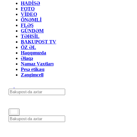
HADİSƏ
FOTO
VİDEO
ÖNƏMLİ
FLƏŞ
GÜNDƏM
TƏHSİL
BAKUPOST TV
ÖZ ƏL
Haqqımızda
Əlaqə
Namaz Vaxtları
Peşə etikası
Zəngimcell