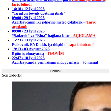
tarix bilindi
14:18 / 12 İyul 2026
"İsrail ən böyük dostunu itirdi"
09:00 / 29 İyul 2026
Azərbaycanın iki şəhərinə metro çəkiləcək –
Tarix
açıqlandı
09:00 / 23 İyul 2026
“Sədərək” və “Binə” bağlana bilər
- AÇIQLAMA
15:23 / 13 İyul 2026
Polkovnik BYD aldı, işə düşdü:
“Tapa bilmirəm”
19:13 / 03 Avqust 2026
8 gün iş olmayacaq -
TƏQVİM
22:47 / 10 İyul 2026
Azərbaycanda yeni rüsum müəyyənləşir - 70 manat
Hamısı
Son xəbərlər