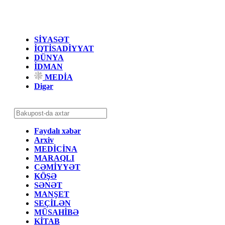
SİYASƏT
İQTİSADİYYAT
DÜNYA
İDMAN
MEDİA
Digər
Faydalı xəbər
Arxiv
MEDİCİNA
MARAQLI
CƏMİYYƏT
KÖŞƏ
SƏNƏT
MANŞET
SEÇİLƏN
MÜSAHİBƏ
KİTAB