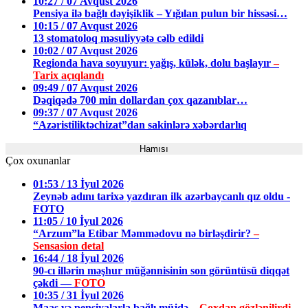
10:27 / 07 Avqust 2026
Pensiya ilə bağlı dəyişiklik – Yığılan pulun bir hissəsi…
10:15 / 07 Avqust 2026
13 stomatoloq məsuliyyətə cəlb edildi
10:02 / 07 Avqust 2026
Regionda hava soyuyur: yağış, külək, dolu başlayır
–
Tarix açıqlandı
09:49 / 07 Avqust 2026
Dəqiqədə 700 min dollardan çox qazanıblar…
09:37 / 07 Avqust 2026
“Azəristiliktəchizat”dan sakinlərə xəbərdarlıq
Hamısı
Çox oxunanlar
01:53 / 13 İyul 2026
Zeynəb adını tarixə yazdıran ilk azərbaycanlı qız oldu -
FOTO
11:05 / 10 İyul 2026
“Arzum”la Etibar Məmmədovu nə birləşdirir?
–
Sensasion detal
16:44 / 18 İyul 2026
90-cı illərin məşhur müğənnisinin son görüntüsü diqqət
çəkdi —
FOTO
10:35 / 31 İyul 2026
Maaş və pensiyalarla bağlı müjdə –
Çoxdan gözlənilirdi,