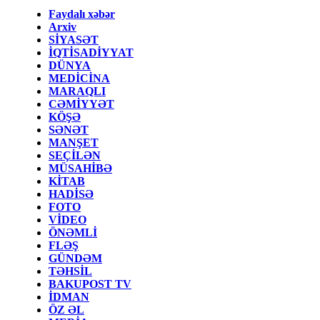
Faydalı xəbər
Arxiv
SİYASƏT
İQTİSADİYYAT
DÜNYA
MEDİCİNA
MARAQLI
CƏMİYYƏT
KÖŞƏ
SƏNƏT
MANŞET
SEÇİLƏN
MÜSAHİBƏ
KİTAB
HADİSƏ
FOTO
VİDEO
ÖNƏMLİ
FLƏŞ
GÜNDƏM
TƏHSİL
BAKUPOST TV
İDMAN
ÖZ ƏL