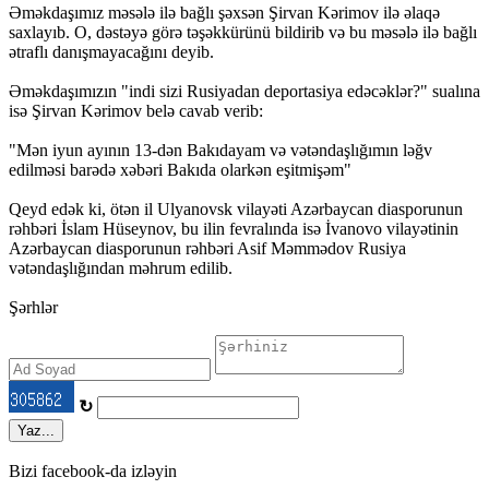
Əməkdaşımız məsələ ilə bağlı şəxsən Şirvan Kərimov ilə əlaqə
saxlayıb. O, dəstəyə görə təşəkkürünü bildirib və bu məsələ ilə bağlı
ətraflı danışmayacağını deyib.
Əməkdaşımızın "indi sizi Rusiyadan deportasiya edəcəklər?" sualına
isə Şirvan Kərimov belə cavab verib:
"Mən iyun ayının 13-dən Bakıdayam və vətəndaşlığımın ləğv
edilməsi barədə xəbəri Bakıda olarkən eşitmişəm"
Qeyd edək ki, ötən il Ulyanovsk vilayəti Azərbaycan diasporunun
rəhbəri İslam Hüseynov, bu ilin fevralında isə İvanovo vilayətinin
Azərbaycan diasporunun rəhbəri Asif Məmmədov Rusiya
vətəndaşlığından məhrum edilib.
Şərhlər
↻
Yaz...
Bizi facebook-da izləyin