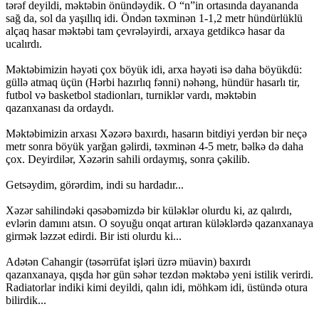
tərəf deyildi, məktəbin önündəydik. O “n”in ortasında dayananda
sağ da, sol da yaşıllıq idi. Öndən təxminən 1-1,2 metr hündürlüklü
alçaq hasar məktəbi tam çevrələyirdi, arxaya getdikcə hasar da
ucalırdı.
Məktəbimizin həyəti çox böyük idi, arxa həyəti isə daha böyükdü:
güllə atmaq üçün (Hərbi hazırlıq fənni) nəhəng, hündür hasarlı tir,
futbol və basketbol stadionları, turniklər vardı, məktəbin
qazanxanası da ordaydı.
Məktəbimizin arxası Xəzərə baxırdı, hasarın bitdiyi yerdən bir neçə
metr sonra böyük yarğan gəlirdi, təxminən 4-5 metr, bəlkə də daha
çox. Deyirdilər, Xəzərin sahili ordaymış, sonra çəkilib.
Getsəydim, görərdim, indi su hardadır...
Xəzər sahilindəki qəsəbəmizdə bir küləklər olurdu ki, az qalırdı,
evlərin damını atsın. O soyuğu onqat artıran küləklərdə qazanxanaya
girmək ləzzət edirdi. Bir isti olurdu ki...
Adətən Cahangir (təsərrüfat işləri üzrə müavin) baxırdı
qazanxanaya, qışda hər gün səhər tezdən məktəbə yeni istilik verirdi.
Radiatorlar indiki kimi deyildi, qalın idi, möhkəm idi, üstündə otura
bilirdik...