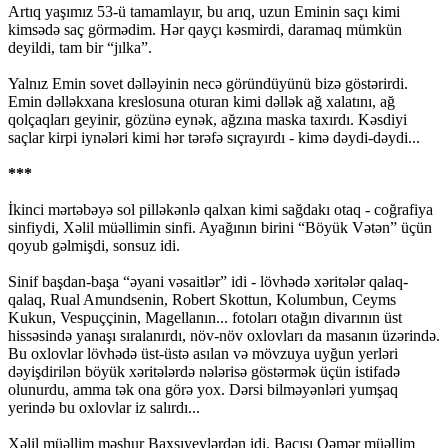
Artıq yaşımız 53-ü tamamlayır, bu arıq, uzun Eminin saçı kimi
kimsədə saç görmədim. Hər qayçı kəsmirdi, daramaq mümkün
deyildi, tam bir “jılka”.
Yalnız Emin sovet dəlləyinin necə göründüyünü bizə göstərirdi.
Emin dəlləkxana kreslosuna oturan kimi dəllək ağ xalatını, ağ
qolçaqları geyinir, gözünə eynək, ağzına maska taxırdı. Kəsdiyi
saçlar kirpi iynələri kimi hər tərəfə sıçrayırdı - kimə dəydi-dəydi...
***
İkinci mərtəbəyə sol pilləkənlə qalxan kimi sağdakı otaq - coğrafiya
sinfiydi, Xəlil müəllimin sinfi. Ayağının birini “Böyük Vətən” üçün
qoyub gəlmişdi, sonsuz idi.
Sinif başdan-başa “əyani vəsaitlər” idi - lövhədə xəritələr qalaq-
qalaq, Rual Amundsenin, Robert Skottun, Kolumbun, Ceyms
Kukun, Vespuççinin, Magellanın... fotoları otağın divarının üst
hissəsində yanaşı sıralanırdı, növ-növ oxlovları da masanın üzərində.
Bu oxlovlar lövhədə üst-üstə asılan və mövzuya uyğun yerləri
dəyişdirilən böyük xəritələrdə nələrisə göstərmək üçün istifadə
olunurdu, amma tək ona görə yox. Dərsi bilməyənləri yumşaq
yerində bu oxlovlar iz salırdı...
Xəlil müəllim məşhur Baxşıyevlərdən idi. Bacısı Qəmər müəllim