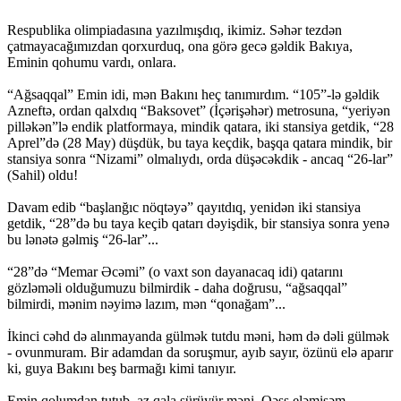
Respublika olimpiadasına yazılmışdıq, ikimiz. Səhər tezdən
çatmayacağımızdan qorxurduq, ona görə gecə gəldik Bakıya,
Eminin qohumu vardı, onlara.
“Ağsaqqal” Emin idi, mən Bakını heç tanımırdım. “105”-lə gəldik
Azneftə, ordan qalxdıq “Baksovet” (İçərişəhər) metrosuna, “yeriyən
pilləkən”lə endik platformaya, mindik qatara, iki stansiya getdik, “28
Aprel”də (28 May) düşdük, bu taya keçdik, başqa qatara mindik, bir
stansiya sonra “Nizami” olmalıydı, orda düşəcəkdik - ancaq “26-lar”
(Sahil) oldu!
Davam edib “başlanğıc nöqtəyə” qayıtdıq, yenidən iki stansiya
getdik, “28”də bu taya keçib qatarı dəyişdik, bir stansiya sonra yenə
bu lənətə gəlmiş “26-lar”...
“28”də “Memar Əcəmi” (o vaxt son dayanacaq idi) qatarını
gözləməli olduğumuzu bilmirdik - daha doğrusu, “ağsaqqal”
bilmirdi, mənim nəyimə lazım, mən “qonağam”...
İkinci cəhd də alınmayanda gülmək tutdu məni, həm də dəli gülmək
- ovunmuram. Bir adamdan da soruşmur, ayıb sayır, özünü elə aparır
ki, guya Bakını beş barmağı kimi tanıyır.
Emin qolumdan tutub, az qala sürüyür məni. Qəşş eləmişəm.