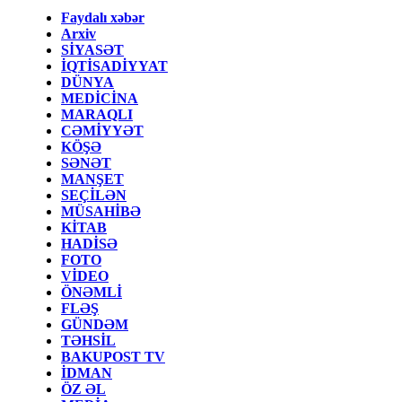
Faydalı xəbər
Arxiv
SİYASƏT
İQTİSADİYYAT
DÜNYA
MEDİCİNA
MARAQLI
CƏMİYYƏT
KÖŞƏ
SƏNƏT
MANŞET
SEÇİLƏN
MÜSAHİBƏ
KİTAB
HADİSƏ
FOTO
VİDEO
ÖNƏMLİ
FLƏŞ
GÜNDƏM
TƏHSİL
BAKUPOST TV
İDMAN
ÖZ ƏL