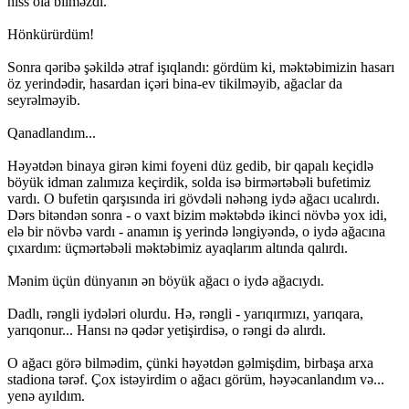
hiss ola bilməzdi.
Hönkürürdüm!
Sonra qəribə şəkildə ətraf işıqlandı: gördüm ki, məktəbimizin hasarı
öz yerindədir, hasardan içəri bina-ev tikilməyib, ağaclar da
seyrəlməyib.
Qanadlandım...
Həyətdən binaya girən kimi foyeni düz gedib, bir qapalı keçidlə
böyük idman zalımıza keçirdik, solda isə birmərtəbəli bufetimiz
vardı. O bufetin qarşısında iri gövdəli nəhəng iydə ağacı ucalırdı.
Dərs bitəndən sonra - o vaxt bizim məktəbdə ikinci növbə yox idi,
elə bir növbə vardı - anamın iş yerində ləngiyəndə, o iydə ağacına
çıxardım: üçmərtəbəli məktəbimiz ayaqlarım altında qalırdı.
Mənim üçün dünyanın ən böyük ağacı o iydə ağacıydı.
Dadlı, rəngli iydələri olurdu. Hə, rəngli - yarıqırmızı, yarıqara,
yarıqonur... Hansı nə qədər yetişirdisə, o rəngi də alırdı.
O ağacı görə bilmədim, çünki həyətdən gəlmişdim, birbaşa arxa
stadiona tərəf. Çox istəyirdim o ağacı görüm, həyəcanlandım və...
yenə ayıldım.