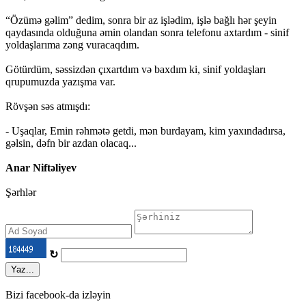
“Özümə gəlim” dedim, sonra bir az işlədim, işlə bağlı hər şeyin
qaydasında olduğuna əmin olandan sonra telefonu axtardım - sinif
yoldaşlarıma zəng vuracaqdım.
Götürdüm, səssizdən çıxartdım və baxdım ki, sinif yoldaşları
qrupumuzda yazışma var.
Rövşən səs atmışdı:
- Uşaqlar, Emin rəhmətə getdi, mən burdayam, kim yaxındadırsa,
gəlsin, dəfn bir azdan olacaq...
Anar Niftəliyev
Şərhlər
↻
Yaz...
Bizi facebook-da izləyin