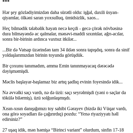
***
Hər şey gözlədiyimizdən daha sürətli oldu: işğal, daxili üsyan-
qiyamlar, ölkəni saran yoxsulluq, ümidsizlik, xaos...
Heç bilmədik tələbəlik həyatı necə keçdi - gecə çörək növbəsinə
dura bilməyəndə ac qalmalar, mənəvi-maddi sıxıntılar, ağrı-acılar,
sonra bir-birinin ardınca vaxtsız itkilər...
...Bir də Vatsap üzərindən tam 34 ildən sonra tapışdıq, sonra da sinif
yoldaşlarımızdan birinin toyunda görüşdük.
Bir çoxunu tanımadım, amma Emin tanınmayacaq dərəcədə
dəyişməmişdi.
Məclis başlayar-başlamaz biz artıq şadlıq evinin foyesində idik...
Nə əvvəlki saçı vardı, nə də üzü: saçı seyrəlmişdi (yəni o saçlar da
tökülə bilərmiş), üzü solğunlaşmışdı.
Xısın-xısın danışığımızı toy sahibi Gərayev (bizdə iki Vüqar vardı,
ona görə soyadları ilə çağırırdıq) pozdu: “Yenə riyaziyyatı həll
edirsiniz?”
27 uşaq idik, mən həmişə “Birinci variant” olurdum, sinfin 17-18