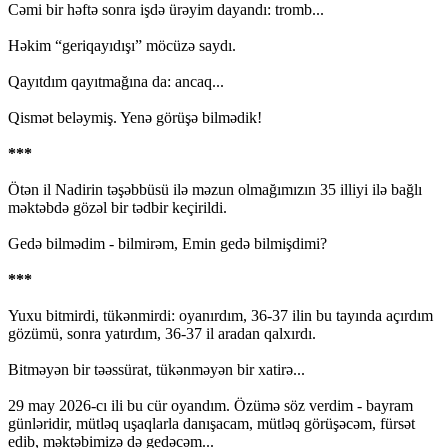
Cəmi bir həftə sonra işdə ürəyim dayandı: tromb...
Həkim “geriqayıdışı” möcüzə saydı.
Qayıtdım qayıtmağına da: ancaq...
Qismət beləymiş. Yenə görüşə bilmədik!
***
Ötən il Nadirin təşəbbüsü ilə məzun olmağımızın 35 illiyi ilə bağlı
məktəbdə gözəl bir tədbir keçirildi.
Gedə bilmədim - bilmirəm, Emin gedə bilmişdimi?
***
Yuxu bitmirdi, tükənmirdi: oyanırdım, 36-37 ilin bu tayında açırdım
gözümü, sonra yatırdım, 36-37 il aradan qalxırdı.
Bitməyən bir təəssürat, tükənməyən bir xatirə...
29 may 2026-cı ili bu cür oyandım. Özümə söz verdim - bayram
günləridir, mütləq uşaqlarla danışacam, mütləq görüşəcəm, fürsət
edib, məktəbimizə də gedəcəm...