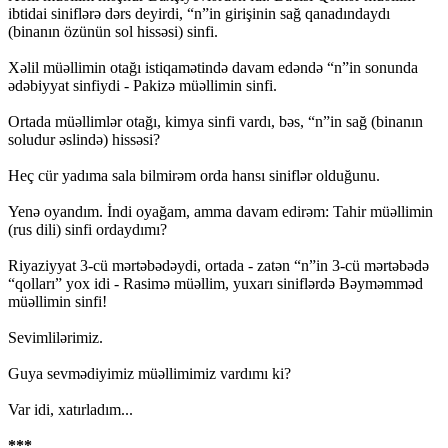
ibtidai siniflərə dərs deyirdi, “n”in girişinin sağ qanadındaydı
(binanın özünün sol hissəsi) sinfi.
Xəlil müəllimin otağı istiqamətində davam edəndə “n”in sonunda
ədəbiyyat sinfiydi - Pakizə müəllimin sinfi.
Ortada müəllimlər otağı, kimya sinfi vardı, bəs, “n”in sağ (binanın
soludur əslində) hissəsi?
Heç cür yadıma sala bilmirəm orda hansı siniflər olduğunu.
Yenə oyandım. İndi oyağam, amma davam edirəm: Tahir müəllimin
(rus dili) sinfi ordaydımı?
Riyaziyyat 3-cü mərtəbədəydi, ortada - zatən “n”in 3-cü mərtəbədə
“qolları” yox idi - Rasimə müəllim, yuxarı siniflərdə Bəyməmməd
müəllimin sinfi!
Sevimlilərimiz.
Guya sevmədiyimiz müəllimimiz vardımı ki?
Var idi, xatırladım...
***