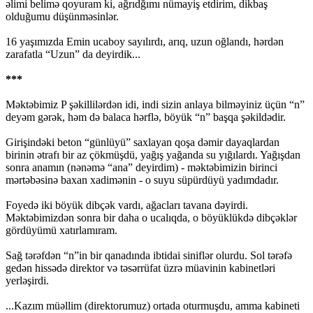
əlimi belimə qoyuram ki, ağrıdğımı nümayiş etdirim, dikbaş
olduğumu düşünməsinlər.
16 yaşımızda Emin ucaboy sayılırdı, arıq, uzun oğlandı, hərdən
zarafatla “Uzun” da deyirdik...
***
Məktəbimiz P şəkillilərdən idi, indi sizin anlaya bilməyiniz üçün “n”
deyəm gərək, həm də balaca hərflə, böyük “n” başqa şəkildədir.
Girişindəki beton “günlüyü” saxlayan qoşa dəmir dayaqlardan
birinin ətrafı bir az çökmüşdü, yağış yağanda su yığılardı. Yağışdan
sonra anamın (nənəmə “ana” deyirdim) - məktəbimizin birinci
mərtəbəsinə baxan xadimənin - o suyu süpürdüyü yadımdadır.
Foyedə iki böyük dibçək vardı, ağacları tavana dəyirdi.
Məktəbimizdən sonra bir daha o ucalıqda, o böyüklükdə dibçəklər
gördüyümü xatırlamıram.
Sağ tərəfdən “n”in bir qanadında ibtidai siniflər olurdu. Sol tərəfə
gedən hissədə direktor və təsərrüfat üzrə müavinin kabinetləri
yerləşirdi.
...Kazım müəllim (direktorumuz) ortada oturmuşdu, amma kabineti