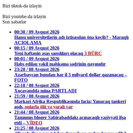
Bizi tiktok-da izləyin
Bizi youtube-da izləyin
Son xəbərlər
00:30 / 09 Avqust 2026
Hansı universitetlərin adı ixtisasdan önə keçib? - Maraqlı
AÇIQLAMA
00:15 / 09 Avqust 2026
Yeni həftənin əsas şanslıları olacaq
3 BÜRC
00:01 / 09 Avqust 2026
Həbs edilən vəkil məhkəmə sədrinin qayınıdır
23:28 / 08 Avqust 2026
Azərbaycan bundan hər il 3 milyard dollar qazanacaq –
FOTO
22:18 / 08 Avqust 2026
Xocavənddə mina PARTLADI
21:59 / 08 Avqust 2026
Mərkəzi Afrika Respublikasında faciə: Yanacaq tankeri
aşdı,
onlarla ölü və yaralı var
21:44 / 08 Avqust 2026
Tanınmış bloger Sabirabaddakı acınacaqlı vəziyyəti ifşa
etdi –
VİDEO
21:25 / 08 Avqust 2026