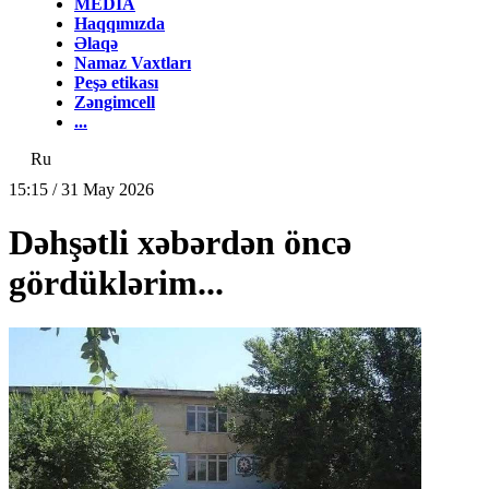
MEDİA
Haqqımızda
Əlaqə
Namaz Vaxtları
Peşə etikası
Zəngimcell
...
Ru
15:15 / 31 May 2026
Dəhşətli xəbərdən öncə
gördüklərim...