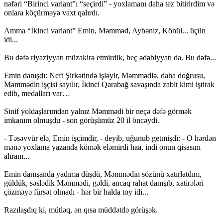
nəfəri “Birinci variant”ı “seçirdi” - yoxlamanı daha tez bitirirdim və
onlara köçürməyə vaxt qalırdı.
Amma “İkinci variant” Emin, Məmməd, Aybəniz, Könül... üçün
idi...
Bu dəfə riyaziyyatı müzakirə etmirdik, heç ədəbiyyatı da. Bu dəfə...
Emin danışdı: Neft Şirkətində işləyir, Məmmədlə, daha doğrusu,
Məmmədin işçisi sayılır, İkinci Qarabağ savaşında zabit kimi iştirak
edib, medalları var…
Sinif yoldaşlarımdan yalnız Məmmədi bir neçə dəfə görmək
imkanım olmuşdu - son görüşümüz 20 il öncəydi.
- Təsəvvür elə, Emin işçimdir, - deyib, uğunub getmişdi: - O hərdən
mənə yoxlama yazanda kömək eləmirdi haa, indi onun qisasını
alıram...
Emin danışanda yadıma düşdü, Məmmədin sözünü xatırlatdım,
güldük, səslədik Məmmədi, gəldi, ancaq rahat danışıb, xatirələri
çözməyə fürsət olmadı - hər bir halda toy idi...
Razılaşdıq ki, mütləq, ən qısa müddətdə görüşək.