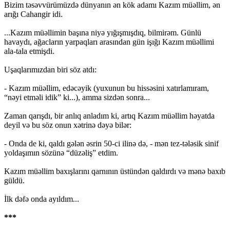
Bizim təsəvvürümüzdə dünyanın ən kök adamı Kazım müəllim, ən
arığı Cahangir idi.
...Kazım müəllimin başına niyə yığışmışdıq, bilmirəm. Günlü
havaydı, ağacların yarpaqları arasından gün işığı Kazım müəllimi
ala-tala etmişdi.
Uşaqlarımızdan biri söz atdı:
- Kazım müəllim, edəcəyik (yuxunun bu hissəsini xatırlamıram,
“nəyi etməli idik” ki...), amma sizdən sonra...
Zaman qarışdı, bir anlıq anladım ki, artıq Kazım müəllim həyatda
deyil və bu söz onun xətrinə dəyə bilər:
- Onda de ki, qaldı gələn əsrin 50-ci ilinə də, - mən tez-tələsik sinif
yoldaşımın sözünə “düzəliş” etdim.
Kazım müəllim baxışlarını qarnının üstündən qaldırdı və mənə baxıb
güldü.
İlk dəfə onda ayıldım...
***