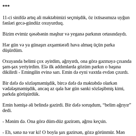
***
11-ci sinifdə artıq ali məktəbimizi seçmişdik, öz ixtisasımıza uyğun
fənləri gecə-gündüz oxuyurduq.
Bizim evimiz qəsəbənin məşhur və yeganə parkının ortasındaydı.
Hər gün və ya günaşırı axşamtərəfi hava almaq üçün parka
düşürdüm.
Oxuyanda belimi çox əyirdim, ağrıyırdı, ona görə gəzməyə çıxanda
şam-şax yeriyirdim. Elə ilk addımlarda gözüm parkın o başına
dikilirdi - Emingilin evinə sarı. Emin də eyni vaxtda evdən çıxırdı.
Bir dəfə də sözləşməmişdik, bircə dəfə də məktəbdə olarkən
vədələşməmişdik, ancaq az qala hər gün sanki sözləşibmiş kimi,
parkda görüşürdük.
Emin həmişə əli belində gəzirdi. Bir dəfə soruşdum, “belim ağrıyır”
dedi.
- Mənim də. Ona görə düm-düz gəzirəm, ağrısı keçsin.
- Eh, sənə nə var ki! O boyla şax gəzirsən, gözə görünmür. Mən