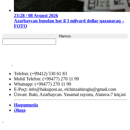
23:28 / 08 Avqust 2026
Azərbaycan bundan hər il 3 milyard dollar qazanacaq –
FOTO
Hamısı
Telefon: (+99412) 530 61 83
Mobil Telefon: (+99477) 270 11 99
Whatsapp: (+99477) 270 11 99
E-Poçt:
info@bakupost.az
,
elchinzahiroglu@gmail.com
Ünvan: Baki, Azərbaycan. Yasamal rayonu, Alatava-7 küçəsi
Haqqımızda
Əlaqə