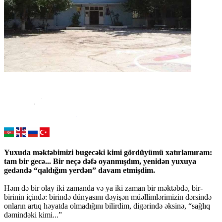
Yuxuda məktəbimizi bugecəki kimi gördüyümü xatırlamıram:
tam bir gecə... Bir neçə dəfə oyanmışdım, yenidən yuxuya
gedəndə “qaldığım yerdən” davam etmişdim.
Həm də bir olay iki zamanda və ya iki zaman bir məktəbdə, bir-
birinin içində: birində dünyasını dəyişən müəllimlərimizin dərsində
onların artıq həyatda olmadığını bilirdim, digərində əksinə, “sağlıq
dəmindəki kimi...”