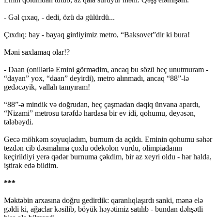
- Gəl çıxaq, - dedi, özü də gülürdü...
Çıxdıq: bay - bayaq girdiyimiz metro, “Baksovet”dir ki bura!
Məni saxlamaq olar!?
- Daan (onillərlə Emini görmədim, ancaq bu sözü heç unutmuram -
“dayan” yox, “daan” deyirdi), metro alınmadı, ancaq “88”-lə
gedəcəyik, vallah tanıyıram!
“88”-ə mindik və doğrudan, heç çaşmadan dəqiq ünvana apardı,
“Nizami” metrosu tərəfdə hardasa bir ev idi, qohumu, deyəsən,
tələbəydi.
Gecə möhkəm soyuqladım, burnum da açıldı. Eminin qohumu səhər
tezdən cib dəsmalıma çoxlu odekolon vurdu, olimpiadanın
keçirildiyi yerə qədər burnuma çəkdim, bir az xeyri oldu - hər halda,
iştirak edə bildim.
***
Məktəbin arxasına doğru gedirdik: qaranlıqlaşırdı sanki, mənə elə
gəldi ki, ağaclar kəsilib, böyük həyətimiz satılıb - bundan dəhşətli