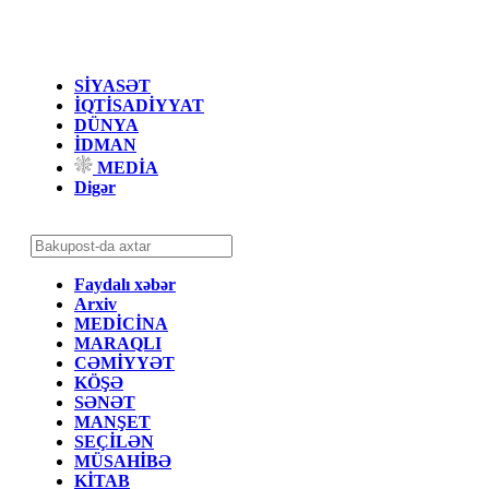
SİYASƏT
İQTİSADİYYAT
DÜNYA
İDMAN
MEDİA
Digər
Faydalı xəbər
Arxiv
MEDİCİNA
MARAQLI
CƏMİYYƏT
KÖŞƏ
SƏNƏT
MANŞET
SEÇİLƏN
MÜSAHİBƏ
KİTAB