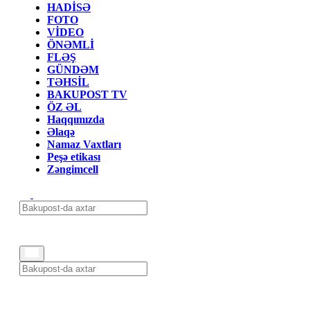
HADİSƏ
FOTO
VİDEO
ÖNƏMLİ
FLƏŞ
GÜNDƏM
TƏHSİL
BAKUPOST TV
ÖZ ƏL
Haqqımızda
Əlaqə
Namaz Vaxtları
Peşə etikası
Zəngimcell