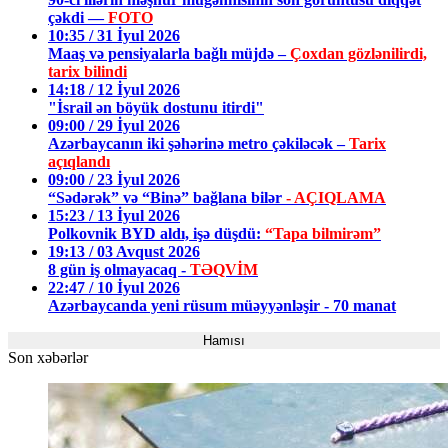
çəkdi —
FOTO
10:35 / 31 İyul 2026
Maaş və pensiyalarla bağlı müjdə –
Çoxdan gözlənilirdi,
tarix bilindi
14:18 / 12 İyul 2026
"İsrail ən böyük dostunu itirdi"
09:00 / 29 İyul 2026
Azərbaycanın iki şəhərinə metro çəkiləcək –
Tarix
açıqlandı
09:00 / 23 İyul 2026
“Sədərək” və “Binə” bağlana bilər
- AÇIQLAMA
15:23 / 13 İyul 2026
Polkovnik BYD aldı, işə düşdü:
“Tapa bilmirəm”
19:13 / 03 Avqust 2026
8 gün iş olmayacaq -
TƏQVİM
22:47 / 10 İyul 2026
Azərbaycanda yeni rüsum müəyyənləşir - 70 manat
Hamısı
Son xəbərlər