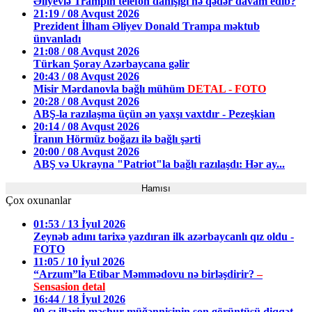
Əliyevlə Trampın telefon danışığı nə qədər davam edib?
21:19 / 08 Avqust 2026
Prezident İlham Əliyev Donald Trampa məktub
ünvanladı
21:08 / 08 Avqust 2026
Türkan Şoray Azərbaycana gəlir
20:43 / 08 Avqust 2026
Misir Mərdanovla bağlı mühüm
DETAL - FOTO
20:28 / 08 Avqust 2026
ABŞ-la razılaşma üçün ən yaxşı vaxtdır - Pezeşkian
20:14 / 08 Avqust 2026
İranın Hörmüz boğazı ilə bağlı şərti
20:00 / 08 Avqust 2026
ABŞ və Ukrayna "Patriot"la bağlı razılaşdı: Hər ay...
Hamısı
Çox oxunanlar
01:53 / 13 İyul 2026
Zeynəb adını tarixə yazdıran ilk azərbaycanlı qız oldu -
FOTO
11:05 / 10 İyul 2026
“Arzum”la Etibar Məmmədovu nə birləşdirir?
–
Sensasion detal
16:44 / 18 İyul 2026
90-cı illərin məşhur müğənnisinin son görüntüsü diqqət