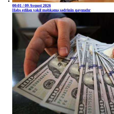
00:01 / 09 Avqust 2026
Həbs edilən vəkil məhkəmə sədrinin qayınıdır