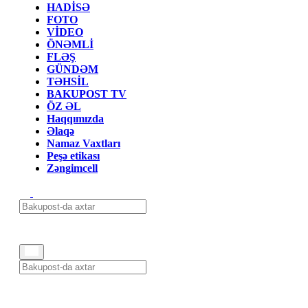
HADİSƏ
FOTO
VİDEO
ÖNƏMLİ
FLƏŞ
GÜNDƏM
TƏHSİL
BAKUPOST TV
ÖZ ƏL
Haqqımızda
Əlaqə
Namaz Vaxtları
Peşə etikası
Zəngimcell