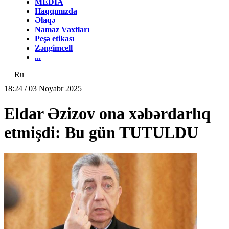
MEDİA
Haqqımızda
Əlaqə
Namaz Vaxtları
Peşə etikası
Zəngimcell
...
Ru
18:24 / 03 Noyabr 2025
Eldar Əzizov ona xəbərdarlıq
etmişdi: Bu gün TUTULDU