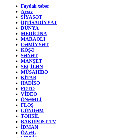
Faydalı xəbər
Arxiv
SİYASƏT
İQTİSADİYYAT
DÜNYA
MEDİCİNA
MARAQLI
CƏMİYYƏT
KÖŞƏ
SƏNƏT
MANŞET
SEÇİLƏN
MÜSAHİBƏ
KİTAB
HADİSƏ
FOTO
VİDEO
ÖNƏMLİ
FLƏŞ
GÜNDƏM
TƏHSİL
BAKUPOST TV
İDMAN
ÖZ ƏL