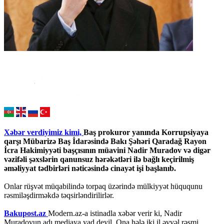
Xəbər verdiyimiz kimi,
Baş prokuror yanında Korrupsiyaya
qarşı Mübarizə Baş İdarəsində Bakı Şəhəri Qaradağ Rayon
İcra Hakimiyyəti başçısının müavini Nadir Muradov və digər
vəzifəli şəxslərin qanunsuz hərəkətləri ilə bağlı keçirilmiş
əməliyyat tədbirləri nəticəsində cinayət işi başlanıb.
Onlar rüşvət müqabilində torpaq üzərində mülkiyyət hüququnu
rəsmiləşdirməkdə təqsirləndirilirlər.
Bakupost.az
Modern.az-a istinadla xəbər verir ki, Nadir
Muradovun adı mediaya yad deyil. Ona hələ iki il əvvəl rəsmi