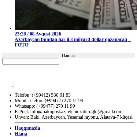
23:28 / 08 Avqust 2026
Azərbaycan bundan hər il 3 milyard dollar qazanacaq –
FOTO
Hamısı
Telefon: (+99412) 530 61 83
Mobil Telefon: (+99477) 270 11 99
Whatsapp: (+99477) 270 11 99
E-Poçt:
info@bakupost.az
,
elchinzahiroglu@gmail.com
Ünvan: Baki, Azərbaycan. Yasamal rayonu, Alatava-7 küçəsi
Haqqımızda
Əlaqə