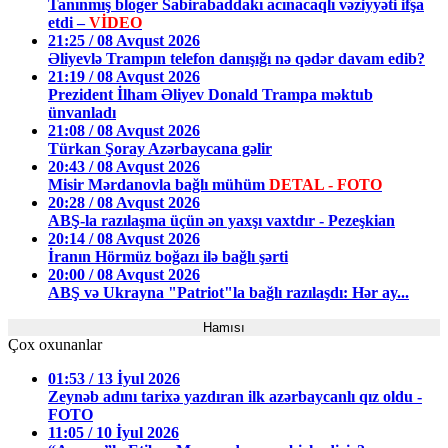
Tanınmış bloger Sabirabaddakı acınacaqlı vəziyyəti ifşa
etdi –
VİDEO
21:25 / 08 Avqust 2026
Əliyevlə Trampın telefon danışığı nə qədər davam edib?
21:19 / 08 Avqust 2026
Prezident İlham Əliyev Donald Trampa məktub
ünvanladı
21:08 / 08 Avqust 2026
Türkan Şoray Azərbaycana gəlir
20:43 / 08 Avqust 2026
Misir Mərdanovla bağlı mühüm
DETAL - FOTO
20:28 / 08 Avqust 2026
ABŞ-la razılaşma üçün ən yaxşı vaxtdır - Pezeşkian
20:14 / 08 Avqust 2026
İranın Hörmüz boğazı ilə bağlı şərti
20:00 / 08 Avqust 2026
ABŞ və Ukrayna "Patriot"la bağlı razılaşdı: Hər ay...
Hamısı
Çox oxunanlar
01:53 / 13 İyul 2026
Zeynəb adını tarixə yazdıran ilk azərbaycanlı qız oldu -
FOTO
11:05 / 10 İyul 2026