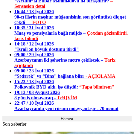
“Arzum”la Etibar Məmmədovu nə birləşdirir?
–
Sensasion detal
16:44 / 18 İyul 2026
90-cı illərin məşhur müğənnisinin son görüntüsü diqqət
çəkdi —
FOTO
10:35 / 31 İyul 2026
Maaş və pensiyalarla bağlı müjdə –
Çoxdan gözlənilirdi,
tarix bilindi
14:18 / 12 İyul 2026
"İsrail ən böyük dostunu itirdi"
09:00 / 29 İyul 2026
Azərbaycanın iki şəhərinə metro çəkiləcək –
Tarix
açıqlandı
09:00 / 23 İyul 2026
“Sədərək” və “Binə” bağlana bilər
- AÇIQLAMA
15:23 / 13 İyul 2026
Polkovnik BYD aldı, işə düşdü:
“Tapa bilmirəm”
19:13 / 03 Avqust 2026
8 gün iş olmayacaq -
TƏQVİM
22:47 / 10 İyul 2026
Azərbaycanda yeni rüsum müəyyənləşir - 70 manat
Hamısı
Son xəbərlər