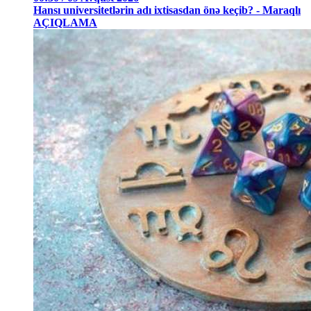
Hansı universitetlərin adı ixtisasdan önə keçib? - Maraqlı
AÇIQLAMA