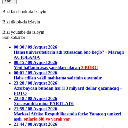
Yaz...
Bizi facebook-da izləyin
Bizi tiktok-da izləyin
Bizi youtube-da izləyin
Son xəbərlər
00:30 / 09 Avqust 2026
Hansı universitetlərin adı ixtisasdan önə keçib? - Maraqlı
AÇIQLAMA
00:15 / 09 Avqust 2026
Yeni həftənin əsas şanslıları olacaq
3 BÜRC
00:01 / 09 Avqust 2026
Həbs edilən vəkil məhkəmə sədrinin qayınıdır
23:28 / 08 Avqust 2026
Azərbaycan bundan hər il 3 milyard dollar qazanacaq –
FOTO
22:18 / 08 Avqust 2026
Xocavənddə mina PARTLADI
21:59 / 08 Avqust 2026
Mərkəzi Afrika Respublikasında faciə: Yanacaq tankeri
aşdı,
onlarla ölü və yaralı var
21:44 / 08 Avqust 2026