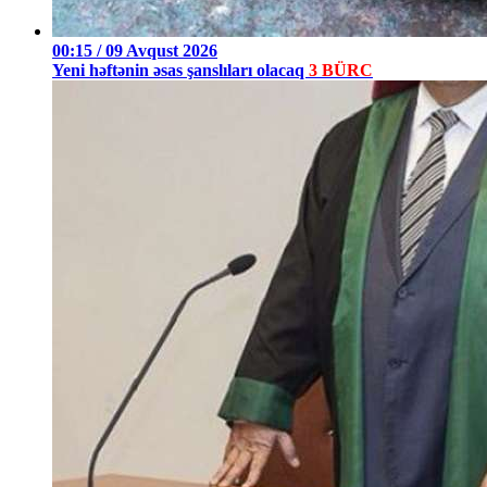
00:15 / 09 Avqust 2026
Yeni həftənin əsas şanslıları olacaq
3 BÜRC