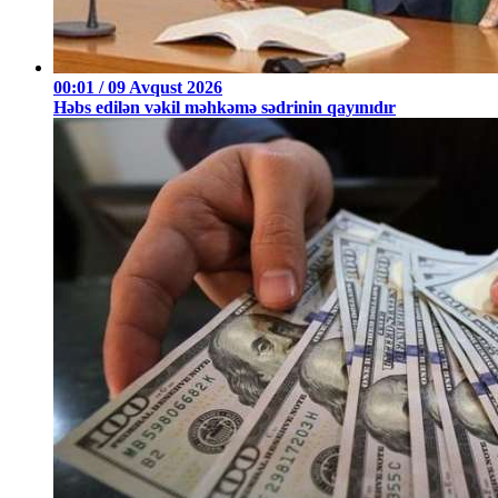
00:01 / 09 Avqust 2026
Həbs edilən vəkil məhkəmə sədrinin qayınıdır