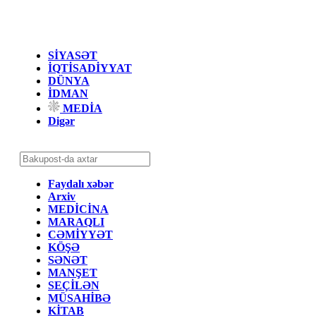
SİYASƏT
İQTİSADİYYAT
DÜNYA
İDMAN
MEDİA
Digər
Faydalı xəbər
Arxiv
MEDİCİNA
MARAQLI
CƏMİYYƏT
KÖŞƏ
SƏNƏT
MANŞET
SEÇİLƏN
MÜSAHİBƏ
KİTAB