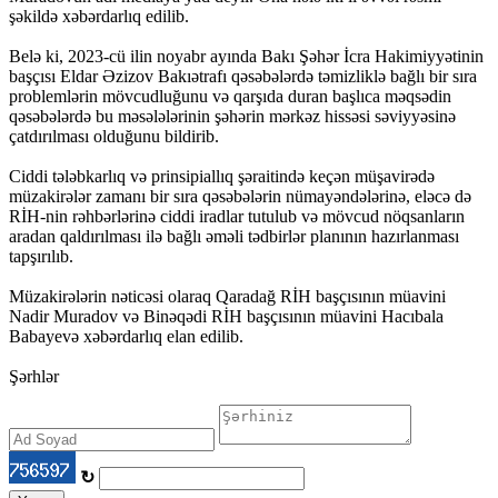
şəkildə xəbərdarlıq edilib.
Belə ki, 2023-cü ilin noyabr ayında Bakı Şəhər İcra Hakimiyyətinin
başçısı Eldar Əzizov Bakıətrafı qəsəbələrdə təmizliklə bağlı bir sıra
problemlərin mövcudluğunu və qarşıda duran başlıca məqsədin
qəsəbələrdə bu məsələlərinin şəhərin mərkəz hissəsi səviyyəsinə
çatdırılması olduğunu bildirib.
Ciddi tələbkarlıq və prinsipiallıq şəraitində keçən müşavirədə
müzakirələr zamanı bir sıra qəsəbələrin nümayəndələrinə, eləcə də
RİH-nin rəhbərlərinə ciddi iradlar tutulub və mövcud nöqsanların
aradan qaldırılması ilə bağlı əməli tədbirlər planının hazırlanması
tapşırılıb.
Müzakirələrin nəticəsi olaraq Qaradağ RİH başçısının müavini
Nadir Muradov və Binəqədi RİH başçısının müavini Hacıbala
Babayevə xəbərdarlıq elan edilib.
Şərhlər
↻