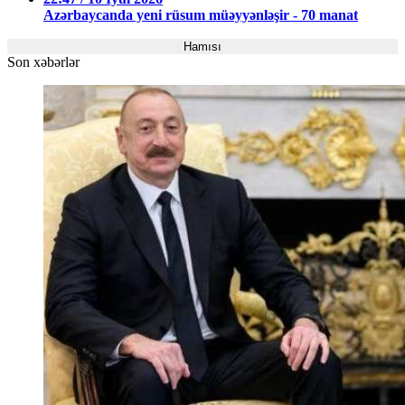
Azərbaycanda yeni rüsum müəyyənləşir - 70 manat
Hamısı
Son xəbərlər