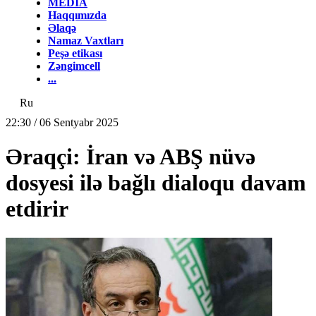
MEDİA
Haqqımızda
Əlaqə
Namaz Vaxtları
Peşə etikası
Zəngimcell
...
Ru
22:30 / 06 Sentyabr 2025
Əraqçi: İran və ABŞ nüvə
dosyesi ilə bağlı dialoqu davam
etdirir