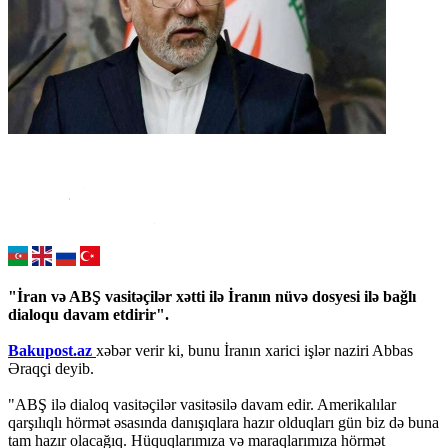
"İran və ABŞ vasitəçilər xətti ilə İranın nüvə dosyesi ilə bağlı
dialoqu davam etdirir".
Bakupost.az
xəbər verir ki, bunu İranın xarici işlər naziri Abbas
Əraqçi deyib.
"ABŞ ilə dialoq vasitəçilər vasitəsilə davam edir. Amerikalılar
qarşılıqlı hörmət əsasında danışıqlara hazır olduqları gün biz də buna
tam hazır olacağıq. Hüquqlarımıza və maraqlarımıza hörmət