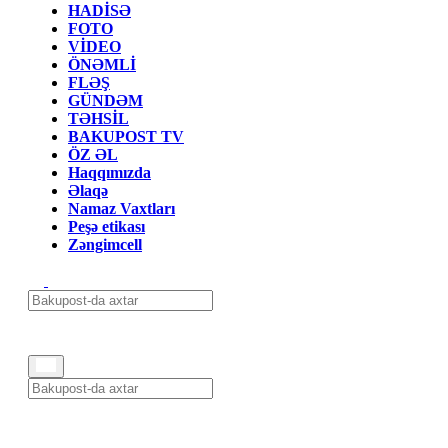
HADİSƏ
FOTO
VİDEO
ÖNƏMLİ
FLƏŞ
GÜNDƏM
TƏHSİL
BAKUPOST TV
ÖZ ƏL
Haqqımızda
Əlaqə
Namaz Vaxtları
Peşə etikası
Zəngimcell