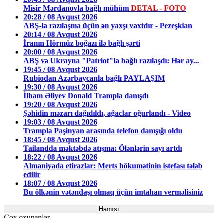
Misir Mərdanovla bağlı mühüm
DETAL - FOTO
20:28 / 08 Avqust 2026
ABŞ-la razılaşma üçün ən yaxşı vaxtdır - Pezeşkian
20:14 / 08 Avqust 2026
İranın Hörmüz boğazı ilə bağlı şərti
20:00 / 08 Avqust 2026
ABŞ və Ukrayna "Patriot"la bağlı razılaşdı: Hər ay...
19:45 / 08 Avqust 2026
Rubiodan Azərbaycanla bağlı PAYLAŞIM
19:30 / 08 Avqust 2026
İlham Əliyev Donald Trampla danışdı
19:20 / 08 Avqust 2026
Şəhidin məzarı dağıdıldı, ağaclar oğurlandı - Video
19:03 / 08 Avqust 2026
Trampla Paşinyan arasında telefon danışığı oldu
18:45 / 08 Avqust 2026
Tailandda məktəbdə atışma: Ölənlərin sayı artdı
18:22 / 08 Avqust 2026
Almaniyada etirazlar: Merts hökumətinin istefası tələb
edilir
18:07 / 08 Avqust 2026
Bu ölkənin vətəndaşı olmaq üçün imtahan verməlisiniz
Hamısı
Çox oxunanlar