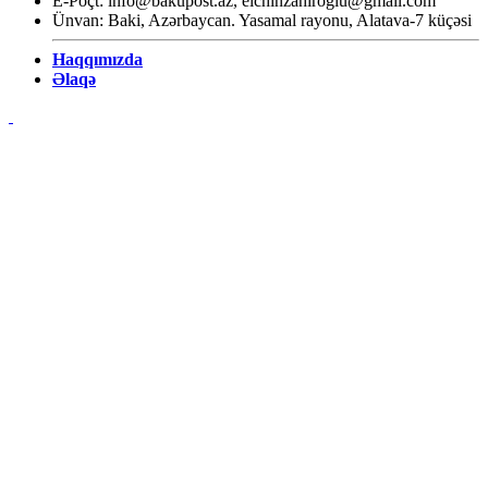
E-Poçt:
info@bakupost.az
,
elchinzahiroglu@gmail.com
Ünvan: Baki, Azərbaycan. Yasamal rayonu, Alatava-7 küçəsi
Haqqımızda
Əlaqə