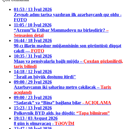
01:53 / 13 İyul 2026
Zeynəb adını tarixə yazdıran ilk azərbaycanlı qız oldu -
FOTO
11:05 / 10 İyul 2026
“Arzum”la Etibar Məmmədovu nə birləşdirir?
–
Sensasion detal
16:44 / 18 İyul 2026
90-cı illərin məşhur müğənnisinin son görüntüsü diqqət
çəkdi —
FOTO
10:35 / 31 İyul 2026
Maaş və pensiyalarla bağlı müjdə –
Çoxdan gözlənilirdi,
tarix bilindi
14:18 / 12 İyul 2026
"İsrail ən böyük dostunu itirdi"
09:00 / 29 İyul 2026
Azərbaycanın iki şəhərinə metro çəkiləcək –
Tarix
açıqlandı
09:00 / 23 İyul 2026
“Sədərək” və “Binə” bağlana bilər
- AÇIQLAMA
15:23 / 13 İyul 2026
Polkovnik BYD aldı, işə düşdü:
“Tapa bilmirəm”
19:13 / 03 Avqust 2026
8 gün iş olmayacaq -
TƏQVİM
22:47 / 10 İyul 2026