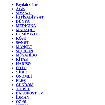
Faydalı xəbər
Arxiv
SİYASƏT
İQTİSADİYYAT
DÜNYA
MEDİCİNA
MARAQLI
CƏMİYYƏT
KÖŞƏ
SƏNƏT
MANŞET
SEÇİLƏN
MÜSAHİBƏ
KİTAB
HADİSƏ
FOTO
VİDEO
ÖNƏMLİ
FLƏŞ
GÜNDƏM
TƏHSİL
BAKUPOST TV
İDMAN
ÖZ ƏL