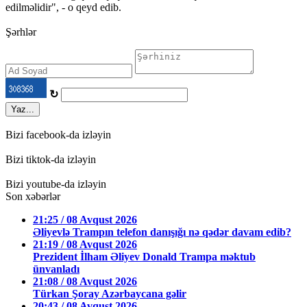
edilməlidir", - o qeyd edib.
Şərhlər
↻
Yaz...
Bizi facebook-da izləyin
Bizi tiktok-da izləyin
Bizi youtube-da izləyin
Son xəbərlər
21:25 / 08 Avqust 2026
Əliyevlə Trampın telefon danışığı nə qədər davam edib?
21:19 / 08 Avqust 2026
Prezident İlham Əliyev Donald Trampa məktub
ünvanladı
21:08 / 08 Avqust 2026
Türkan Şoray Azərbaycana gəlir
20:43 / 08 Avqust 2026