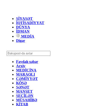
SİYASƏT
İQTİSADİYYAT
DÜNYA
İDMAN
MEDİA
Digər
Faydalı xəbər
Arxiv
MEDİCİNA
MARAQLI
CƏMİYYƏT
KÖŞƏ
SƏNƏT
MANŞET
SEÇİLƏN
MÜSAHİBƏ
KİTAB