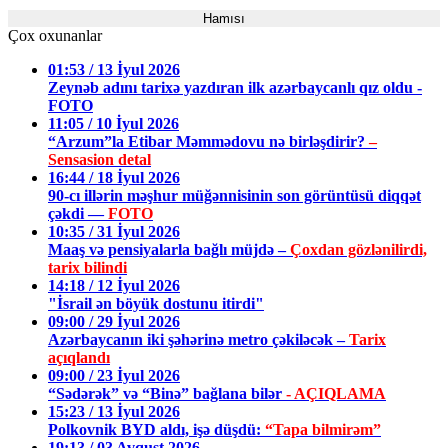
Hamısı
Çox oxunanlar
01:53 / 13 İyul 2026
Zeynəb adını tarixə yazdıran ilk azərbaycanlı qız oldu -
FOTO
11:05 / 10 İyul 2026
“Arzum”la Etibar Məmmədovu nə birləşdirir?
–
Sensasion detal
16:44 / 18 İyul 2026
90-cı illərin məşhur müğənnisinin son görüntüsü diqqət
çəkdi —
FOTO
10:35 / 31 İyul 2026
Maaş və pensiyalarla bağlı müjdə –
Çoxdan gözlənilirdi,
tarix bilindi
14:18 / 12 İyul 2026
"İsrail ən böyük dostunu itirdi"
09:00 / 29 İyul 2026
Azərbaycanın iki şəhərinə metro çəkiləcək –
Tarix
açıqlandı
09:00 / 23 İyul 2026
“Sədərək” və “Binə” bağlana bilər
- AÇIQLAMA
15:23 / 13 İyul 2026
Polkovnik BYD aldı, işə düşdü:
“Tapa bilmirəm”
19:13 / 03 Avqust 2026