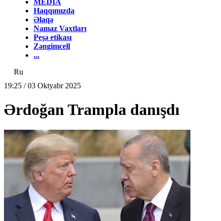
MEDİA
Haqqımızda
Əlaqə
Namaz Vaxtları
Peşə etikası
Zəngimcell
...
Ru
19:25 / 03 Oktyabr 2025
Ərdoğan Trampla danışdı