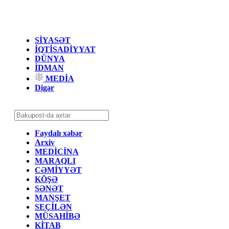
SİYASƏT
İQTİSADİYYAT
DÜNYA
İDMAN
MEDİA
Digər
Faydalı xəbər
Arxiv
MEDİCİNA
MARAQLI
CƏMİYYƏT
KÖŞƏ
SƏNƏT
MANŞET
SEÇİLƏN
MÜSAHİBƏ
KİTAB