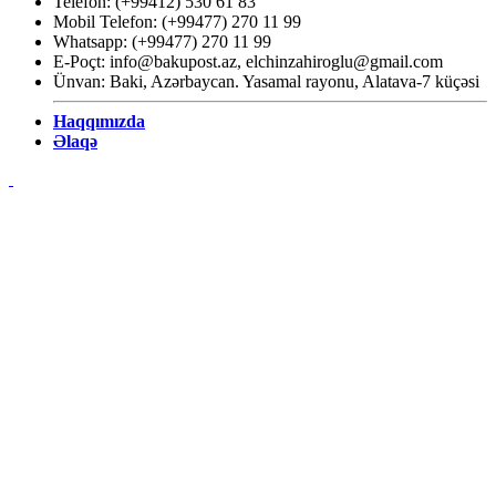
Telefon: (+99412) 530 61 83
Mobil Telefon: (+99477) 270 11 99
Whatsapp: (+99477) 270 11 99
E-Poçt:
info@bakupost.az
,
elchinzahiroglu@gmail.com
Ünvan: Baki, Azərbaycan. Yasamal rayonu, Alatava-7 küçəsi
Haqqımızda
Əlaqə