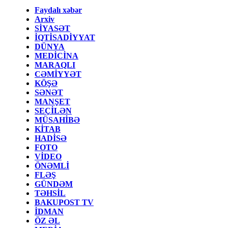
Faydalı xəbər
Arxiv
SİYASƏT
İQTİSADİYYAT
DÜNYA
MEDİCİNA
MARAQLI
CƏMİYYƏT
KÖŞƏ
SƏNƏT
MANŞET
SEÇİLƏN
MÜSAHİBƏ
KİTAB
HADİSƏ
FOTO
VİDEO
ÖNƏMLİ
FLƏŞ
GÜNDƏM
TƏHSİL
BAKUPOST TV
İDMAN
ÖZ ƏL