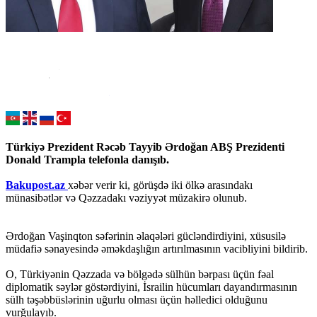
Türkiyə Prezident Rəcəb Tayyib Ərdoğan ABŞ Prezidenti
Donald Trampla telefonla danışıb.
Bakupost.az
xəbər verir ki, görüşdə iki ölkə arasındakı
münasibətlər və Qəzzadakı vəziyyət müzakirə olunub.
Ərdoğan Vaşinqton səfərinin əlaqələri gücləndirdiyini, xüsusilə
müdafiə sənayesində əməkdaşlığın artırılmasının vacibliyini bildirib.
O, Türkiyənin Qəzzada və bölgədə sülhün bərpası üçün fəal
diplomatik səylər göstərdiyini, İsrailin hücumları dayandırmasının
sülh təşəbbüslərinin uğurlu olması üçün həlledici olduğunu
vurğulayıb.