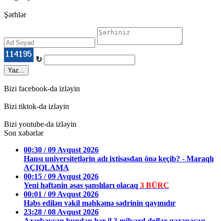
Şərhlər
↻
Yaz...
Bizi facebook-da izləyin
Bizi tiktok-da izləyin
Bizi youtube-da izləyin
Son xəbərlər
00:30 / 09 Avqust 2026
Hansı universitetlərin adı ixtisasdan önə keçib? - Maraqlı
AÇIQLAMA
00:15 / 09 Avqust 2026
Yeni həftənin əsas şanslıları olacaq
3 BÜRC
00:01 / 09 Avqust 2026
Həbs edilən vəkil məhkəmə sədrinin qayınıdır
23:28 / 08 Avqust 2026
Azərbaycan bundan hər il 3 milyard dollar qazanacaq –