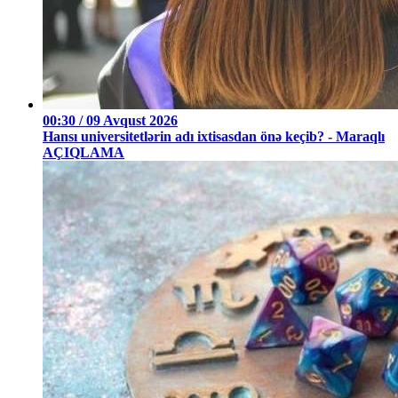
00:30 / 09 Avqust 2026
Hansı universitetlərin adı ixtisasdan önə keçib? - Maraqlı
AÇIQLAMA