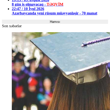
8 gün iş olmayacaq -
TƏQVİM
22:47 / 10 İyul 2026
Azərbaycanda yeni rüsum müəyyənləşir - 70 manat
Hamısı
Son xəbərlər