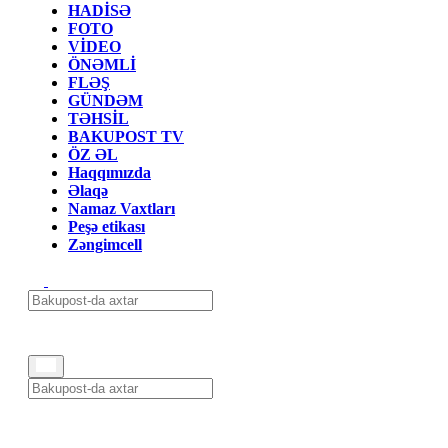
HADİSƏ
FOTO
VİDEO
ÖNƏMLİ
FLƏŞ
GÜNDƏM
TƏHSİL
BAKUPOST TV
ÖZ ƏL
Haqqımızda
Əlaqə
Namaz Vaxtları
Peşə etikası
Zəngimcell