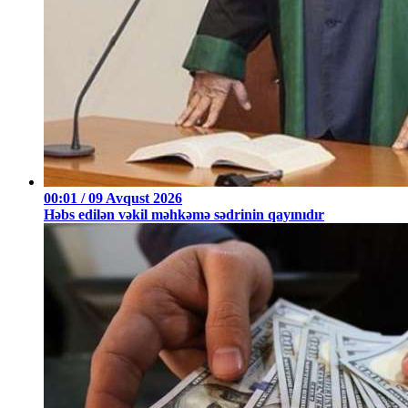
00:01 / 09 Avqust 2026
Həbs edilən vəkil məhkəmə sədrinin qayınıdır