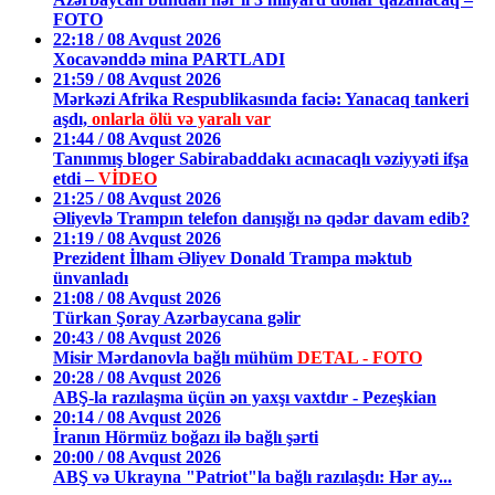
FOTO
22:18 / 08 Avqust 2026
Xocavənddə mina PARTLADI
21:59 / 08 Avqust 2026
Mərkəzi Afrika Respublikasında faciə: Yanacaq tankeri
aşdı,
onlarla ölü və yaralı var
21:44 / 08 Avqust 2026
Tanınmış bloger Sabirabaddakı acınacaqlı vəziyyəti ifşa
etdi –
VİDEO
21:25 / 08 Avqust 2026
Əliyevlə Trampın telefon danışığı nə qədər davam edib?
21:19 / 08 Avqust 2026
Prezident İlham Əliyev Donald Trampa məktub
ünvanladı
21:08 / 08 Avqust 2026
Türkan Şoray Azərbaycana gəlir
20:43 / 08 Avqust 2026
Misir Mərdanovla bağlı mühüm
DETAL - FOTO
20:28 / 08 Avqust 2026
ABŞ-la razılaşma üçün ən yaxşı vaxtdır - Pezeşkian
20:14 / 08 Avqust 2026
İranın Hörmüz boğazı ilə bağlı şərti
20:00 / 08 Avqust 2026
ABŞ və Ukrayna "Patriot"la bağlı razılaşdı: Hər ay...