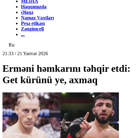
MEDİA
Haqqımızda
Əlaqə
Namaz Vaxtları
Peşə etikası
Zəngimcell
...
Ru
21:33 / 21 Yanvar 2026
Erməni həmkarını təhqir etdi:
Get kürünü ye, axmaq