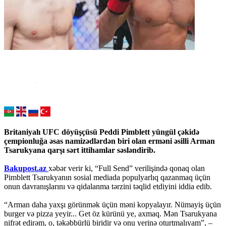
Britaniyalı UFC döyüşçüsü Peddi Pimblett yüngül çəkidə
çempionluğa əsas namizədlərdən biri olan erməni əsilli Arman
Tsarukyana qarşı sərt ittihamlar səsləndirib.
Bakupost.az
xəbər verir ki, “Full Send” verilişində qonaq olan
Pimblett Tsarukyanın sosial mediada populyarlıq qazanmaq üçün
onun davranışlarını və qidalanma tərzini təqlid etdiyini iddia edib.
“Arman daha yaxşı görünmək üçün məni kopyalayır. Nümayiş üçün
burger və pizza yeyir... Get öz kürünü ye, axmaq. Mən Tsarukyana
nifrət edirəm, o, təkəbbürlü biridir və onu yerinə oturtmalıyam”, –