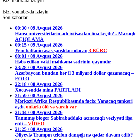
Bizi tiktok-da izləyin
Bizi youtube-da izləyin
Son xəbərlər
00:30 / 09 Avqust 2026
Hansı universitetlərin adı ixtisasdan önə keçib? - Maraqlı
AÇIQLAMA
00:15 / 09 Avqust 2026
Yeni həftənin əsas şanslıları olacaq
3 BÜRC
00:01 / 09 Avqust 2026
Həbs edilən vəkil məhkəmə sədrinin qayınıdır
23:28 / 08 Avqust 2026
Azərbaycan bundan hər il 3 milyard dollar qazanacaq –
FOTO
22:18 / 08 Avqust 2026
Xocavənddə mina PARTLADI
21:59 / 08 Avqust 2026
Mərkəzi Afrika Respublikasında faciə: Yanacaq tankeri
aşdı,
onlarla ölü və yaralı var
21:44 / 08 Avqust 2026
Tanınmış bloger Sabirabaddakı acınacaqlı vəziyyəti ifşa
etdi –
VİDEO
21:25 / 08 Avqust 2026
Əliyevlə Trampın telefon danışığı nə qədər davam edib?