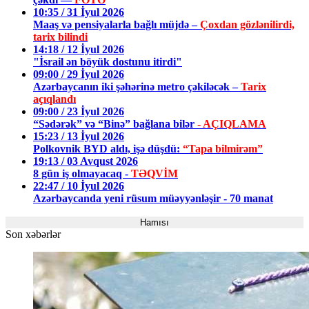
10:35 / 31 İyul 2026
Maaş və pensiyalarla bağlı müjdə –
Çoxdan gözlənilirdi,
tarix bilindi
14:18 / 12 İyul 2026
"İsrail ən böyük dostunu itirdi"
09:00 / 29 İyul 2026
Azərbaycanın iki şəhərinə metro çəkiləcək –
Tarix
açıqlandı
09:00 / 23 İyul 2026
“Sədərək” və “Binə” bağlana bilər
- AÇIQLAMA
15:23 / 13 İyul 2026
Polkovnik BYD aldı, işə düşdü:
“Tapa bilmirəm”
19:13 / 03 Avqust 2026
8 gün iş olmayacaq -
TƏQVİM
22:47 / 10 İyul 2026
Azərbaycanda yeni rüsum müəyyənləşir - 70 manat
Hamısı
Son xəbərlər