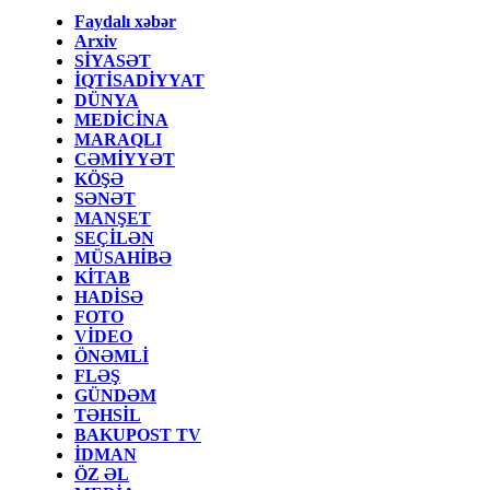
Faydalı xəbər
Arxiv
SİYASƏT
İQTİSADİYYAT
DÜNYA
MEDİCİNA
MARAQLI
CƏMİYYƏT
KÖŞƏ
SƏNƏT
MANŞET
SEÇİLƏN
MÜSAHİBƏ
KİTAB
HADİSƏ
FOTO
VİDEO
ÖNƏMLİ
FLƏŞ
GÜNDƏM
TƏHSİL
BAKUPOST TV
İDMAN
ÖZ ƏL