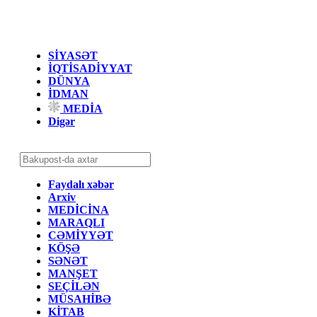
SİYASƏT
İQTİSADİYYAT
DÜNYA
İDMAN
MEDİA
Digər
Faydalı xəbər
Arxiv
MEDİCİNA
MARAQLI
CƏMİYYƏT
KÖŞƏ
SƏNƏT
MANŞET
SEÇİLƏN
MÜSAHİBƏ
KİTAB