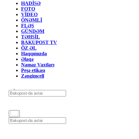
HADİSƏ
FOTO
VİDEO
ÖNƏMLİ
FLƏŞ
GÜNDƏM
TƏHSİL
BAKUPOST TV
ÖZ ƏL
Haqqımızda
Əlaqə
Namaz Vaxtları
Peşə etikası
Zəngimcell