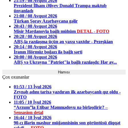
21:19 / 08 Avqust 2026
Prezident İlham Əliyev Donald Trampa məktub
ünvanladı
21:08 / 08 Avqust 2026
Türkan Şoray Azərbaycana gəlir
20:43 / 08 Avqust 2026
Misir Mərdanovla bağlı mühüm
DETAL - FOTO
20:28 / 08 Avqust 2026
ABŞ-la razılaşma üçün ən yaxşı vaxtdır - Pezeşkian
20:14 / 08 Avqust 2026
İranın Hörmüz boğazı ilə bağlı şərti
20:00 / 08 Avqust 2026
ABŞ və Ukrayna "Patriot"la bağlı razılaşdı: Hər ay...
Hamısı
Çox oxunanlar
01:53 / 13 İyul 2026
Zeynəb adını tarixə yazdıran ilk azərbaycanlı qız oldu -
FOTO
11:05 / 10 İyul 2026
“Arzum”la Etibar Məmmədovu nə birləşdirir?
–
Sensasion detal
16:44 / 18 İyul 2026
90-cı illərin məşhur müğənnisinin son görüntüsü diqqət
çəkdi —
FOTO