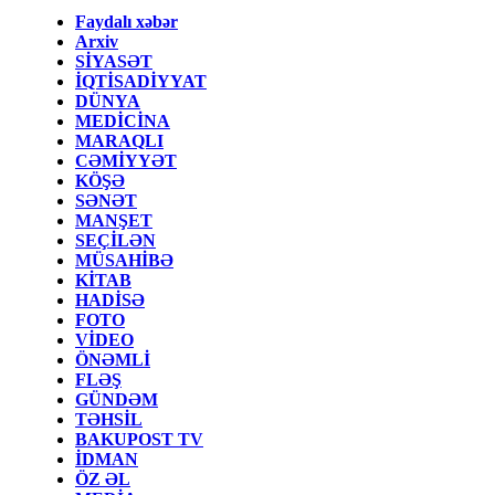
Faydalı xəbər
Arxiv
SİYASƏT
İQTİSADİYYAT
DÜNYA
MEDİCİNA
MARAQLI
CƏMİYYƏT
KÖŞƏ
SƏNƏT
MANŞET
SEÇİLƏN
MÜSAHİBƏ
KİTAB
HADİSƏ
FOTO
VİDEO
ÖNƏMLİ
FLƏŞ
GÜNDƏM
TƏHSİL
BAKUPOST TV
İDMAN
ÖZ ƏL