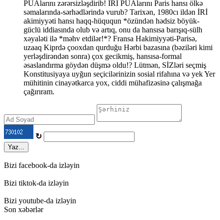
PUAlarını zərərsizləşdirib! İRİ PUAlarını Paris hansı ölkə
səmalarında-sərhədlərində vurub? Tarixən, 1980cı ildən İRİ
akimiyyəti hansı haqq-hüququn *özündən hədsiz böyük-
güclü iddiasında olub və artıq, onu da hansısa barışıq-sülh
xəyaləti ilə *məhv etdilər!*? Fransa Hakimiyyəti-Parisə,
uzaaq Kiprdə çooxdan qurduğu Hərbi bazasına (bəziləri kimi
yerləşdirəndən sonra) çox gecikmiş, hansısa-formal
əsaslandırma göydən düşmə oldu!? Lütmən, SİZləri seçmiş
Konstitusiyaya uyğun seçicilərinizin sosial rifahına və yek Yer
mühitinin cinayətkarca yox, ciddi mühafizəsinə çalışmağa
çağırıram.
↻
Yaz...
Bizi facebook-da izləyin
Bizi tiktok-da izləyin
Bizi youtube-da izləyin
Son xəbərlər