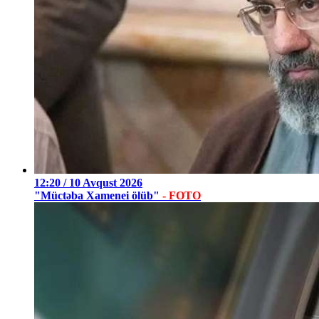
12:20 / 10 Avqust 2026
"Müctəba Xamenei ölüb"
- FOTO