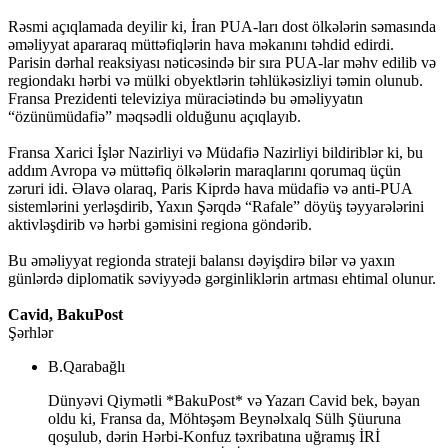
Rəsmi açıqlamada deyilir ki, İran PUA-ları dost ölkələrin səmasında
əməliyyat apararaq müttəfiqlərin hava məkanını təhdid edirdi.
Parisin dərhal reaksiyası nəticəsində bir sıra PUA-lar məhv edilib və
regiondakı hərbi və mülki obyektlərin təhlükəsizliyi təmin olunub.
Fransa Prezidenti televiziya müraciətində bu əməliyyatın
“özünümüdafiə” məqsədli olduğunu açıqlayıb.
Fransa Xarici İşlər Nazirliyi və Müdafiə Nazirliyi bildiriblər ki, bu
addım Avropa və müttəfiq ölkələrin maraqlarını qorumaq üçün
zəruri idi. Əlavə olaraq, Paris Kiprdə hava müdafiə və anti-PUA
sistemlərini yerləşdirib, Yaxın Şərqdə “Rafale” döyüş təyyarələrini
aktivləşdirib və hərbi gəmisini regiona göndərib.
Bu əməliyyat regionda strateji balansı dəyişdirə bilər və yaxın
günlərdə diplomatik səviyyədə gərginliklərin artması ehtimal olunur.
Cavid, BakuPost
Şərhlər
B.Qarabağlı
Dünyəvi Qiymətli *BakuPost* və Yazarı Cavid bek, bəyan
oldu ki, Fransa da, Möhtəşəm Beynəlxalq Sülh Şüuruna
qoşulub, dərin Hərbi-Konfuz təxribatına uğramış İRİ