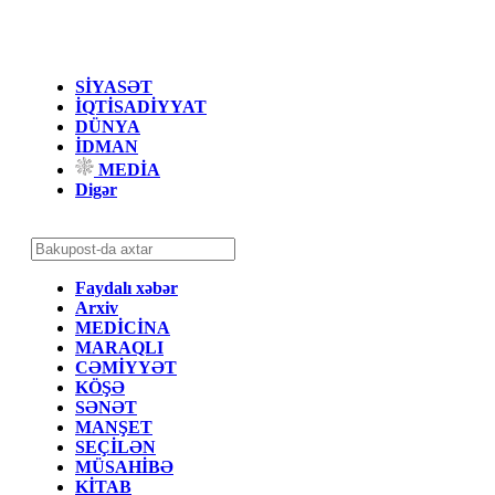
SİYASƏT
İQTİSADİYYAT
DÜNYA
İDMAN
MEDİA
Digər
Faydalı xəbər
Arxiv
MEDİCİNA
MARAQLI
CƏMİYYƏT
KÖŞƏ
SƏNƏT
MANŞET
SEÇİLƏN
MÜSAHİBƏ
KİTAB