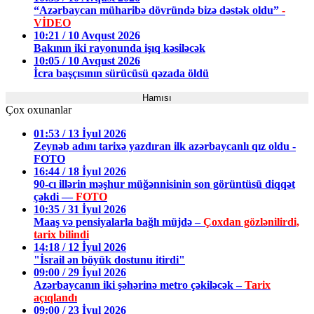
“Azərbaycan müharibə dövründə bizə dəstək oldu”
-
VİDEO
10:21 / 10 Avqust 2026
Bakının iki rayonunda işıq kəsiləcək
10:05 / 10 Avqust 2026
İcra başçısının sürücüsü qəzada öldü
Hamısı
Çox oxunanlar
01:53 / 13 İyul 2026
Zeynəb adını tarixə yazdıran ilk azərbaycanlı qız oldu -
FOTO
16:44 / 18 İyul 2026
90-cı illərin məşhur müğənnisinin son görüntüsü diqqət
çəkdi —
FOTO
10:35 / 31 İyul 2026
Maaş və pensiyalarla bağlı müjdə –
Çoxdan gözlənilirdi,
tarix bilindi
14:18 / 12 İyul 2026
"İsrail ən böyük dostunu itirdi"
09:00 / 29 İyul 2026
Azərbaycanın iki şəhərinə metro çəkiləcək –
Tarix
açıqlandı
09:00 / 23 İyul 2026