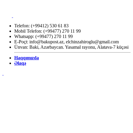
Telefon: (+99412) 530 61 83
Mobil Telefon: (+99477) 270 11 99
Whatsapp: (+99477) 270 11 99
E-Poçt:
info@bakupost.az
,
elchinzahiroglu@gmail.com
Ünvan: Baki, Azərbaycan. Yasamal rayonu, Alatava-7 küçəsi
Haqqımızda
Əlaqə