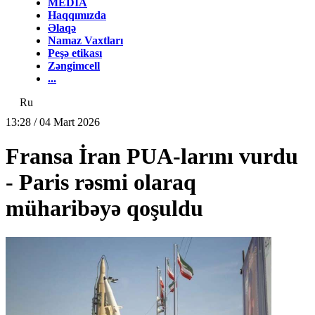
MEDİA
Haqqımızda
Əlaqə
Namaz Vaxtları
Peşə etikası
Zəngimcell
...
Ru
13:28 / 04 Mart 2026
Fransa İran PUA-larını vurdu
- Paris rəsmi olaraq
müharibəyə qoşuldu