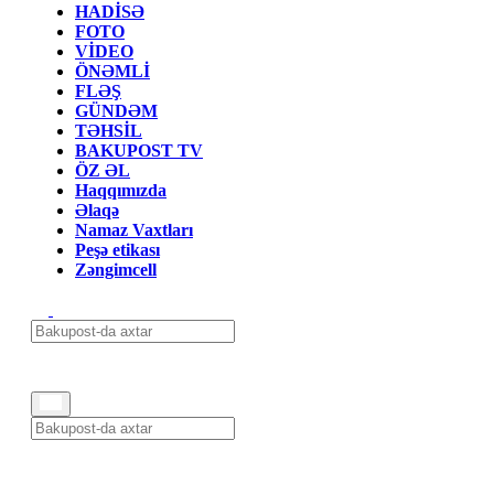
HADİSƏ
FOTO
VİDEO
ÖNƏMLİ
FLƏŞ
GÜNDƏM
TƏHSİL
BAKUPOST TV
ÖZ ƏL
Haqqımızda
Əlaqə
Namaz Vaxtları
Peşə etikası
Zəngimcell