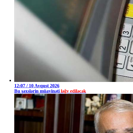
12:07 / 10 Avqust 2026
Bu şəxslərin müavinəti
ləğv ediləcək