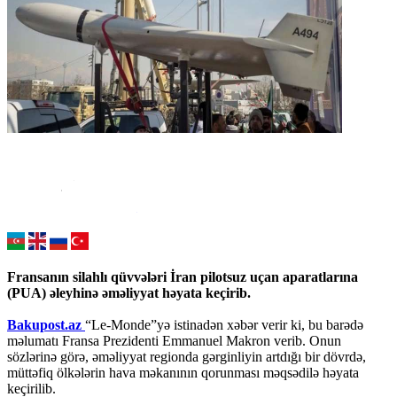
Fransanın silahlı qüvvələri İran pilotsuz uçan aparatlarına
(PUA) əleyhinə əməliyyat həyata keçirib.
Bakupost.az
“Le-Monde”yə istinadən xəbər verir ki, bu barədə
məlumatı Fransa Prezidenti Emmanuel Makron verib. Onun
sözlərinə görə, əməliyyat regionda gərginliyin artdığı bir dövrdə,
müttəfiq ölkələrin hava məkanının qorunması məqsədilə həyata
keçirilib.