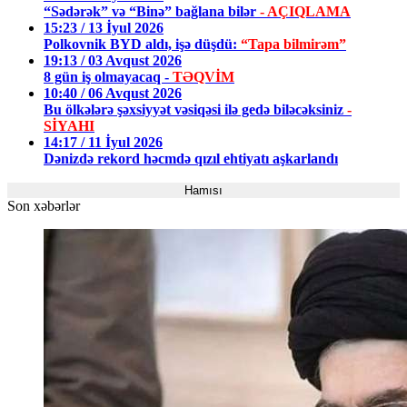
“Sədərək” və “Binə” bağlana bilər
- AÇIQLAMA
15:23 / 13 İyul 2026
Polkovnik BYD aldı, işə düşdü:
“Tapa bilmirəm”
19:13 / 03 Avqust 2026
8 gün iş olmayacaq -
TƏQVİM
10:40 / 06 Avqust 2026
Bu ölkələrə şəxsiyyət vəsiqəsi ilə gedə biləcəksiniz
-
SİYAHI
14:17 / 11 İyul 2026
Dənizdə rekord həcmdə qızıl ehtiyatı aşkarlandı
Hamısı
Son xəbərlər