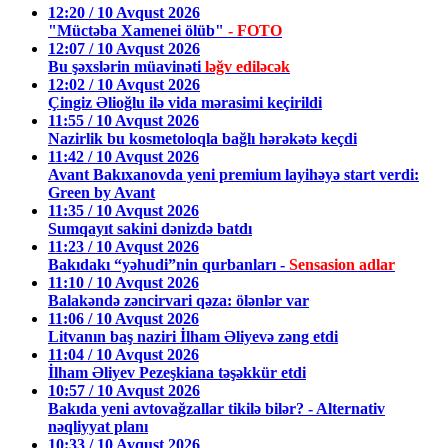
12:20 / 10 Avqust 2026
"Müctəba Xamenei ölüb"
- FOTO
12:07 / 10 Avqust 2026
Bu şəxslərin müavinəti
ləğv ediləcək
12:02 / 10 Avqust 2026
Çingiz Əlioğlu ilə vida mərasimi keçirildi
11:55 / 10 Avqust 2026
Nazirlik bu kosmetoloqla bağlı hərəkətə keçdi
11:42 / 10 Avqust 2026
Avant Bakıxanovda yeni premium layihəyə start verdi:
Green by Avant
11:35 / 10 Avqust 2026
Sumqayıt sakini dənizdə batdı
11:23 / 10 Avqust 2026
Bakıdakı “yəhudi”nin qurbanları -
Sensasion adlar
11:10 / 10 Avqust 2026
Balakəndə zəncirvari qəza: ölənlər var
11:06 / 10 Avqust 2026
Litvanın baş naziri İlham Əliyevə zəng etdi
11:04 / 10 Avqust 2026
İlham Əliyev Pezeşkiana təşəkkür etdi
10:57 / 10 Avqust 2026
Bakıda yeni avtovağzallar tikilə bilər? - Alternativ
nəqliyyat planı
10:33 / 10 Avqust 2026