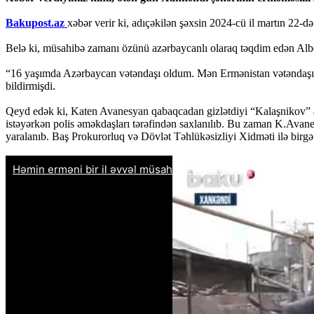
Bakupost.az
xəbər verir ki, adıçəkilən şəxsin 2024-cü il martın 22
Belə ki, müsahibə zamanı özünü azərbaycanlı olaraq təqdim edən Albe
“16 yaşımda Azərbaycan vətəndaşı oldum. Mən Ermənistan vətəndaşı de
bildirmişdi.
Qeyd edək ki, Katen Avanesyan qabaqcadan gizlətdiyi “Kalaşnikov” av
istəyərkən polis əməkdaşları tərəfindən saxlanılıb. Bu zaman K.Avane
yaralanıb. Baş Prokurorluq və Dövlət Təhlükəsizliyi Xidməti ilə birgə c