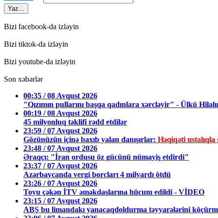
Yaz...
Bizi facebook-da izləyin
Bizi tiktok-da izləyin
Bizi youtube-da izləyin
Son xəbərlər
00:35 / 08 Avqust 2026
"Qızımın pullarını başqa qadınlara xərcləyir" - Ülkü Hilalı
00:19 / 08 Avqust 2026
45 milyonluq təklifi rədd etdilər
23:59 / 07 Avqust 2026
Gözünüzün içinə baxıb yalan danışırlar:
Həqiqəti ustalıq
23:48 / 07 Avqust 2026
Əraqçı: "İran ordusu öz gücünü nümayiş etdirdi"
23:37 / 07 Avqust 2026
Azərbaycanda vergi borcları 4 milyardı ötdü
23:26 / 07 Avqust 2026
Toyu çəkən İTV əməkdaşlarına hücum edildi - VİDEO
23:15 / 07 Avqust 2026
ABŞ bu limandakı yanacaqdoldurma təyyarələrini köçürmə