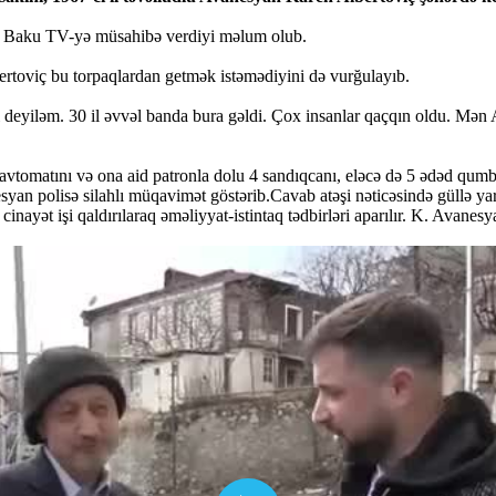
-də Baku TV-yə müsahibə verdiyi məlum olub.
rtoviç bu torpaqlardan getmək istəmədiyini də vurğulayıb.
yiləm. 30 il əvvəl banda bura gəldi. Çox insanlar qaçqın oldu. Mən A
tomatını və ona aid patronla dolu 4 sandıqcanı, eləcə də 5 ədəd qumb
syan polisə silahlı müqavimət göstərib.Cavab atəşi nəticəsində güllə y
inayət işi qaldırılaraq əməliyyat-istintaq tədbirləri aparılır. K. Avanes