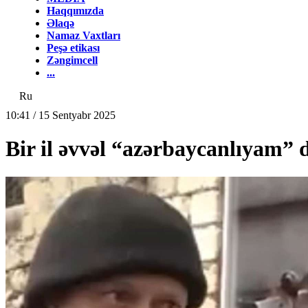
Haqqımızda
Əlaqə
Namaz Vaxtları
Peşə etikası
Zəngimcell
...
Ru
10:41 / 15 Sentyabr 2025
Bir il əvvəl “azərbaycanlıyam”