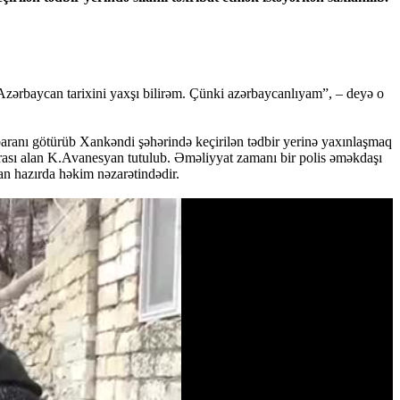
zərbaycan tarixini yaxşı bilirəm. Çünki azərbaycanlıyam”, – deyə o
aranı götürüb Xankəndi şəhərində keçirilən tədbir yerinə yaxınlaşmaq
arası alan K.Avanesyan tutulub. Əməliyyat zamanı bir polis əməkdaşı
yan hazırda həkim nəzarətindədir.