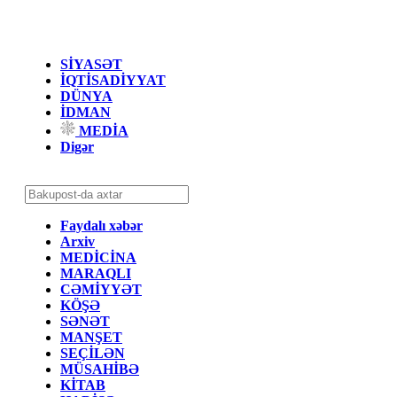
SİYASƏT
İQTİSADİYYAT
DÜNYA
İDMAN
MEDİA
Digər
Faydalı xəbər
Arxiv
MEDİCİNA
MARAQLI
CƏMİYYƏT
KÖŞƏ
SƏNƏT
MANŞET
SEÇİLƏN
MÜSAHİBƏ
KİTAB