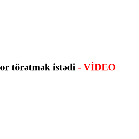
or törətmək istədi
- VİDEO