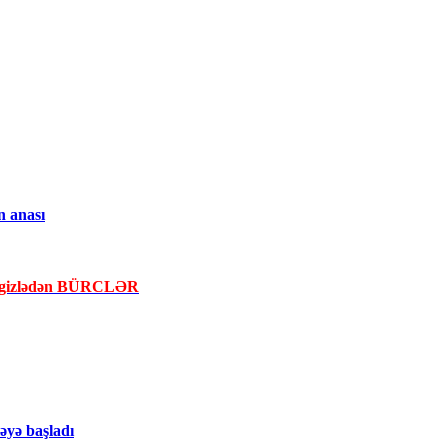
n anası
la gizlədən BÜRCLƏR
yə başladı