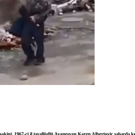
kini, 1967-ci il təvəllüdlü Avanesyan Karen Albertoviç şəhərdə keçi