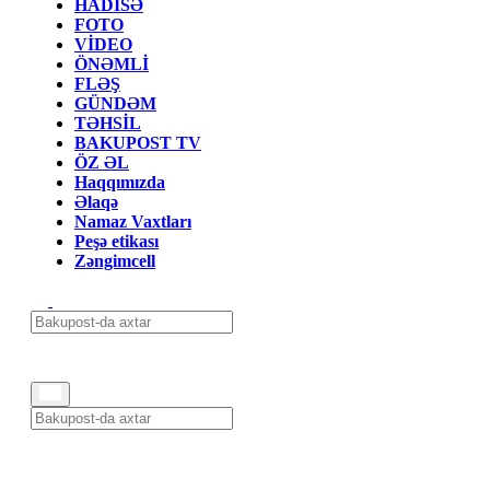
HADİSƏ
FOTO
VİDEO
ÖNƏMLİ
FLƏŞ
GÜNDƏM
TƏHSİL
BAKUPOST TV
ÖZ ƏL
Haqqımızda
Əlaqə
Namaz Vaxtları
Peşə etikası
Zəngimcell