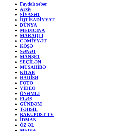
Faydalı xəbər
Arxiv
SİYASƏT
İQTİSADİYYAT
DÜNYA
MEDİCİNA
MARAQLI
CƏMİYYƏT
KÖŞƏ
SƏNƏT
MANŞET
SEÇİLƏN
MÜSAHİBƏ
KİTAB
HADİSƏ
FOTO
VİDEO
ÖNƏMLİ
FLƏŞ
GÜNDƏM
TƏHSİL
BAKUPOST TV
İDMAN
ÖZ ƏL
MEDİA