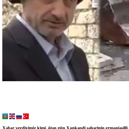
Xəbər verdiyimiz kimi, ötən gün Xankəndi şəhərinin erməniəsilli sa