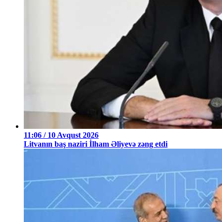
11:06 / 10 Avqust 2026
Litvanın baş naziri İlham Əliyevə zəng etdi