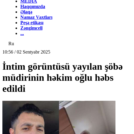
MEDİA
Haqqımızda
Əlaqə
Namaz Vaxtları
Peşə etikası
Zəngimcell
...
Ru
10:56 / 02 Sentyabr 2025
İntim görüntüsü yayılan şöbə
müdirinin həkim oğlu həbs
edildi