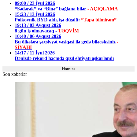
09:00 / 23 İyul 2026
“Sədərək” və “Binə” bağlana bilər
- AÇIQLAMA
15:23 / 13 İyul 2026
Polkovnik BYD aldı, işə düşdü:
“Tapa bilmirəm”
19:13 / 03 Avqust 2026
8 gün iş olmayacaq -
TƏQVİM
10:40 / 06 Avqust 2026
Bu ölkələrə şəxsiyyət vəsiqəsi ilə gedə biləcəksiniz
-
SİYAHI
14:17 / 11 İyul 2026
Dənizdə rekord həcmdə qızıl ehtiyatı aşkarlandı
Hamısı
Son xəbərlər