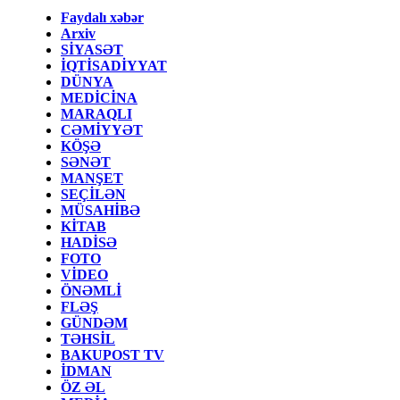
Faydalı xəbər
Arxiv
SİYASƏT
İQTİSADİYYAT
DÜNYA
MEDİCİNA
MARAQLI
CƏMİYYƏT
KÖŞƏ
SƏNƏT
MANŞET
SEÇİLƏN
MÜSAHİBƏ
KİTAB
HADİSƏ
FOTO
VİDEO
ÖNƏMLİ
FLƏŞ
GÜNDƏM
TƏHSİL
BAKUPOST TV
İDMAN
ÖZ ƏL