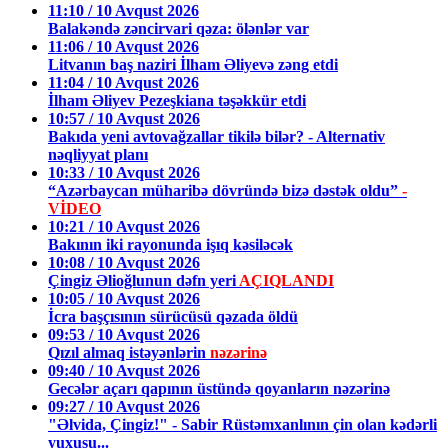
11:10 / 10 Avqust 2026
Balakəndə zəncirvari qəza: ölənlər var
11:06 / 10 Avqust 2026
Litvanın baş naziri İlham Əliyevə zəng etdi
11:04 / 10 Avqust 2026
İlham Əliyev Pezeşkiana təşəkkür etdi
10:57 / 10 Avqust 2026
Bakıda yeni avtovağzallar tikilə bilər? - Alternativ
nəqliyyat planı
10:33 / 10 Avqust 2026
“Azərbaycan müharibə dövründə bizə dəstək oldu”
-
VİDEO
10:21 / 10 Avqust 2026
Bakının iki rayonunda işıq kəsiləcək
10:08 / 10 Avqust 2026
Çingiz Əlioğlunun dəfn yeri
AÇIQLANDI
10:05 / 10 Avqust 2026
İcra başçısının sürücüsü qəzada öldü
09:53 / 10 Avqust 2026
Qızıl almaq istəyənlərin
nəzərinə
09:40 / 10 Avqust 2026
Gecələr açarı qapının üstündə qoyanların nəzərinə
09:27 / 10 Avqust 2026
"Əlvida, Çingiz!" - Sabir Rüstəmxanlının çin olan kədərli
yuxusu...