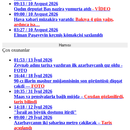
09:13 / 10 Avqust 2026
Qadın deputat Baş nazirə yumurta atdı
- VİDEO
09:00 / 10 Avqust 2026
Hava xəbəri müzakirə yaratdı:
Bakıya 4 gün yağış,
ardınca isə…
03:27 / 10 Avqust 2026
Elman Paşayevin keçmiş köməkçisi saxlanıldı
Hamısı
Çox oxunanlar
01:53 / 13 İyul 2026
Zeynəb adını tarixə yazdıran ilk azərbaycanlı qız oldu -
FOTO
16:44 / 18 İyul 2026
90-cı illərin məşhur müğənnisinin son görüntüsü diqqət
çəkdi —
FOTO
10:35 / 31 İyul 2026
Maaş və pensiyalarla bağlı müjdə –
Çoxdan gözlənilirdi,
tarix bilindi
14:18 / 12 İyul 2026
"İsrail ən böyük dostunu itirdi"
09:00 / 29 İyul 2026
Azərbaycanın iki şəhərinə metro çəkiləcək –
Tarix
açıqlandı