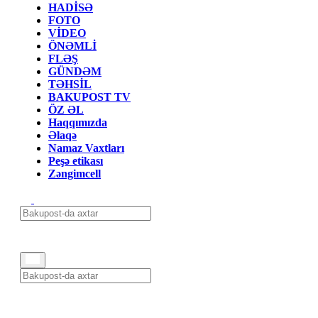
HADİSƏ
FOTO
VİDEO
ÖNƏMLİ
FLƏŞ
GÜNDƏM
TƏHSİL
BAKUPOST TV
ÖZ ƏL
Haqqımızda
Əlaqə
Namaz Vaxtları
Peşə etikası
Zəngimcell