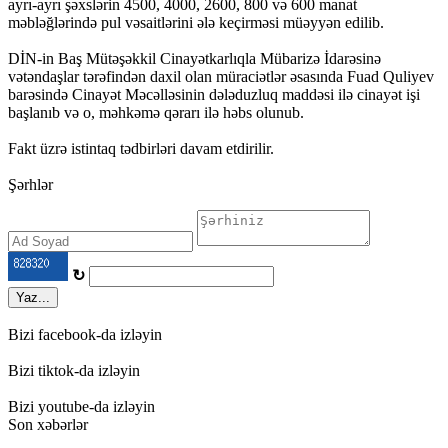
ayrı-ayrı şəxslərin 4500, 4000, 2600, 800 və 600 manat
məbləğlərində pul vəsaitlərini ələ keçirməsi müəyyən edilib.
DİN-in Baş Mütəşəkkil Cinayətkarlıqla Mübarizə İdarəsinə
vətəndaşlar tərəfindən daxil olan müraciətlər əsasında Fuad Quliyev
barəsində Cinayət Məcəlləsinin dələduzluq maddəsi ilə cinayət işi
başlanıb və o, məhkəmə qərarı ilə həbs olunub.
Fakt üzrə istintaq tədbirləri davam etdirilir.
Şərhlər
↻
Yaz...
Bizi facebook-da izləyin
Bizi tiktok-da izləyin
Bizi youtube-da izləyin
Son xəbərlər