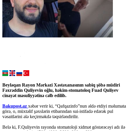
Beyləqan Rayon Mərkəzi Xəstəxanasının sabiq şöbə müdiri
Fəxrəddin Quliyevin oğlu, həkim-stomatoloq Fuad Quliyev
cinayət məsuliyyətinə cəlb edilib.
Bakupost.az
xəbər verir ki, “Qafqazinfo”nun əldə etdiyi məlumata
görə, o, müxtəlif şəxslərin etibarından sui-istifadə edərək pul
vəsaitlərini ələ keçirməkdə təqsirləndirilir.
Belə ki, F.Quliyevin rayonda stomatoloji xidmət göstərəcəyi adı ilə