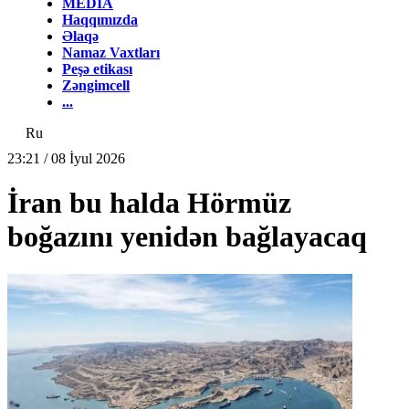
MEDİA
Haqqımızda
Əlaqə
Namaz Vaxtları
Peşə etikası
Zəngimcell
...
Ru
23:21 / 08 İyul 2026
İran bu halda Hörmüz
boğazını yenidən bağlayacaq