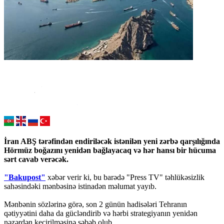
İran ABŞ tərəfindən endiriləcək istənilən yeni zərbə qarşılığında
Hörmüz boğazını yenidən bağlayacaq və hər hansı bir hücuma
sərt cavab verəcək.
"Bakupost"
xəbər verir ki, bu barədə "Press TV" təhlükəsizlik
sahəsindəki mənbəsinə istinadən məlumat yayıb.
Mənbənin sözlərinə görə, son 2 günün hadisələri Tehranın
qətiyyətini daha da gücləndirib və hərbi strategiyanın yenidən
nəzərdən keçirilməsinə səbəb olub.