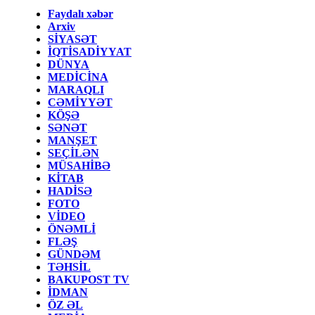
Faydalı xəbər
Arxiv
SİYASƏT
İQTİSADİYYAT
DÜNYA
MEDİCİNA
MARAQLI
CƏMİYYƏT
KÖŞƏ
SƏNƏT
MANŞET
SEÇİLƏN
MÜSAHİBƏ
KİTAB
HADİSƏ
FOTO
VİDEO
ÖNƏMLİ
FLƏŞ
GÜNDƏM
TƏHSİL
BAKUPOST TV
İDMAN
ÖZ ƏL