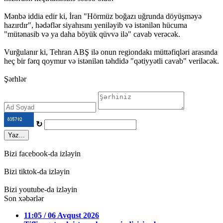
Mənbə iddia edir ki, İran "Hörmüz boğazı uğrunda döyüşməyə
hazırdır", hədəflər siyahısını yeniləyib və istənilən hücuma
"mütənasib və ya daha böyük qüvvə ilə" cavab verəcək.
Vurğulanır ki, Tehran ABŞ ilə onun regiondakı müttəfiqləri arasında
heç bir fərq qoymur və istənilən təhdidə "qətiyyətli cavab" veriləcək.
Şərhlər
↻
Yaz...
Bizi facebook-da izləyin
Bizi tiktok-da izləyin
Bizi youtube-da izləyin
Son xəbərlər
11:05 / 06 Avqust 2026