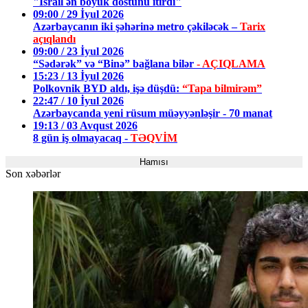
"İsrail ən böyük dostunu itirdi"
09:00 / 29 İyul 2026
Azərbaycanın iki şəhərinə metro çəkiləcək –
Tarix
açıqlandı
09:00 / 23 İyul 2026
“Sədərək” və “Binə” bağlana bilər
- AÇIQLAMA
15:23 / 13 İyul 2026
Polkovnik BYD aldı, işə düşdü:
“Tapa bilmirəm”
22:47 / 10 İyul 2026
Azərbaycanda yeni rüsum müəyyənləşir - 70 manat
19:13 / 03 Avqust 2026
8 gün iş olmayacaq -
TƏQVİM
Hamısı
Son xəbərlər