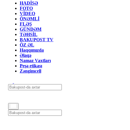
HADİSƏ
FOTO
VİDEO
ÖNƏMLİ
FLƏŞ
GÜNDƏM
TƏHSİL
BAKUPOST TV
ÖZ ƏL
Haqqımızda
Əlaqə
Namaz Vaxtları
Peşə etikası
Zəngimcell