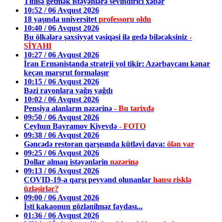
Tiflisə getmək istəyənlərə sevindirici xəbər
10:52 / 06 Avqust 2026
18 yaşında universitet
professoru oldu
10:40 / 06 Avqust 2026
Bu ölkələrə şəxsiyyət vəsiqəsi ilə gedə biləcəksiniz
-
SİYAHI
10:27 / 06 Avqust 2026
İran Ermənistanda strateji yol tikir: Azərbaycanı kənar
keçən marşrut formalaşır
10:15 / 06 Avqust 2026
Bəzi rayonlara yağış yağdı
10:02 / 06 Avqust 2026
Pensiya alanların nəzərinə
- Bu tarixdə
09:50 / 06 Avqust 2026
Ceyhun Bayramov Kiyevdə
- FOTO
09:38 / 06 Avqust 2026
Gəncədə restoran qarşısında kütləvi dava:
ölən var
09:25 / 06 Avqust 2026
Dollar almaq istəyənlərin
nəzərinə
09:13 / 06 Avqust 2026
COVID-19-a qarşı peyvənd olunanlar
hansı risklə
üzləşirlər?
09:00 / 06 Avqust 2026
İsti kakaonun gözlənilməz faydası...
01:36 / 06 Avqust 2026