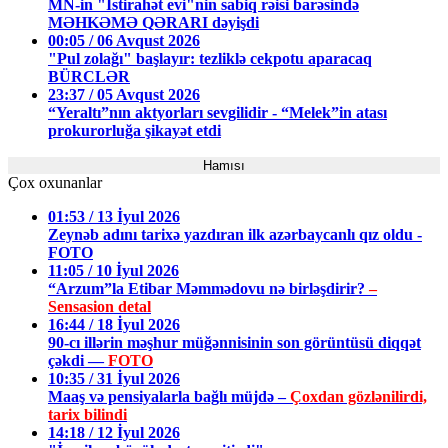
MN-in "İstirahət evi"nin sabiq rəisi barəsində
MƏHKƏMƏ QƏRARI dəyişdi
00:05 / 06 Avqust 2026
"Pul zolağı" başlayır: tezliklə cekpotu aparacaq
BÜRCLƏR
23:37 / 05 Avqust 2026
“Yeraltı”nın aktyorları sevgilidir - “Melek”in atası
prokurorluğa şikayət etdi
Hamısı
Çox oxunanlar
01:53 / 13 İyul 2026
Zeynəb adını tarixə yazdıran ilk azərbaycanlı qız oldu -
FOTO
11:05 / 10 İyul 2026
“Arzum”la Etibar Məmmədovu nə birləşdirir?
–
Sensasion detal
16:44 / 18 İyul 2026
90-cı illərin məşhur müğənnisinin son görüntüsü diqqət
çəkdi —
FOTO
10:35 / 31 İyul 2026
Maaş və pensiyalarla bağlı müjdə –
Çoxdan gözlənilirdi,
tarix bilindi
14:18 / 12 İyul 2026