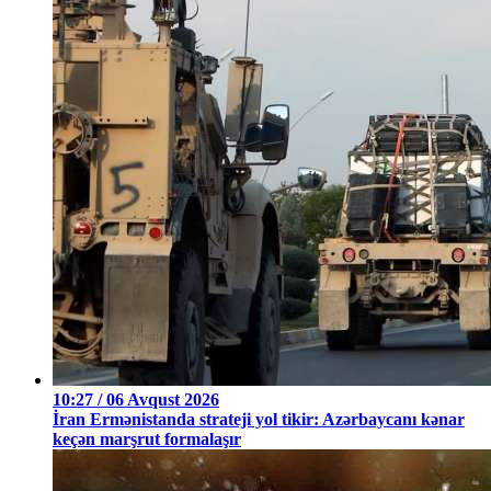
10:27 / 06 Avqust 2026
İran Ermənistanda strateji yol tikir: Azərbaycanı kənar
keçən marşrut formalaşır