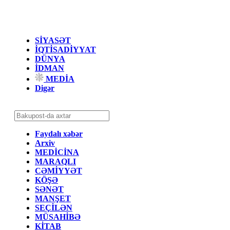
SİYASƏT
İQTİSADİYYAT
DÜNYA
İDMAN
MEDİA
Digər
Faydalı xəbər
Arxiv
MEDİCİNA
MARAQLI
CƏMİYYƏT
KÖŞƏ
SƏNƏT
MANŞET
SEÇİLƏN
MÜSAHİBƏ
KİTAB