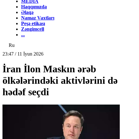
MEDİA
Haqqımızda
Əlaqə
Namaz Vaxtları
Peşə etikası
Zəngimcell
...
Ru
23:47 / 11 İyun 2026
İran İlon Maskın ərəb
ölkələrindəki aktivlərini də
hədəf seçdi