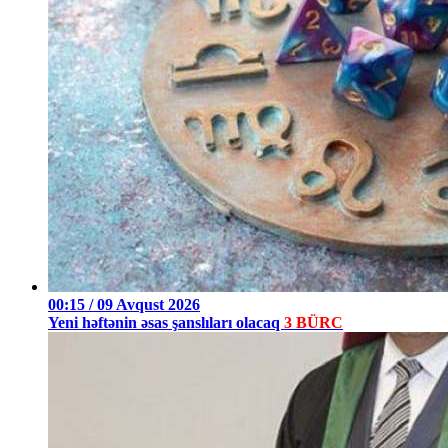
00:15 / 09 Avqust 2026
Yeni həftənin əsas şanslıları olacaq
3 BÜRC