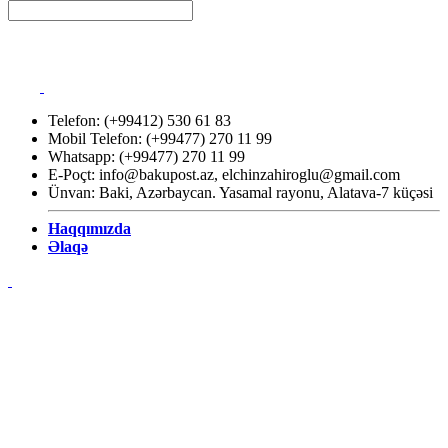
Telefon: (+99412) 530 61 83
Mobil Telefon: (+99477) 270 11 99
Whatsapp: (+99477) 270 11 99
E-Poçt:
info@bakupost.az
,
elchinzahiroglu@gmail.com
Ünvan: Baki, Azərbaycan. Yasamal rayonu, Alatava-7 küçəsi
Haqqımızda
Əlaqə