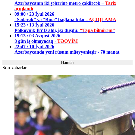
Azərbaycanın iki şəhərinə metro çəkiləcək –
Tarix
açıqlandı
09:00 / 23 İyul 2026
“Sədərək” və “Binə” bağlana bilər
- AÇIQLAMA
15:23 / 13 İyul 2026
Polkovnik BYD aldı, işə düşdü:
“Tapa bilmirəm”
19:13 / 03 Avqust 2026
8 gün iş olmayacaq -
TƏQVİM
22:47 / 10 İyul 2026
Azərbaycanda yeni rüsum müəyyənləşir - 70 manat
Hamısı
Son xəbərlər