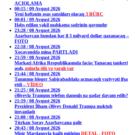
AÇIQLAMA
00:15 / 09 Avqust 2026
Yeni həftənin əsas şanslıları olacaq
3 BÜRC
00:01 / 09 Avqust 2026
Həbs edilən vəkil məhkəmə sədrinin qayınıdır
23:28 / 08 Avqust 2026
Azərbaycan bundan hər il 3 milyard dollar qazanacaq –
FOTO
22:18 / 08 Avqust 2026
Xocavənddə mina PARTLADI
21:59 / 08 Avqust 2026
Mərkəzi Afrika Respublikasında faciə: Yanacaq tankeri
aşdı,
onlarla ölü və yaralı var
21:44 / 08 Avqust 2026
Tanınmış bloger Sabirabaddakı acınacaqlı vəziyyəti ifşa
etdi –
VİDEO
21:25 / 08 Avqust 2026
Əliyevlə Trampın telefon danışığı nə qədər davam edib?
21:19 / 08 Avqust 2026
Prezident İlham Əliyev Donald Trampa məktub
ünvanladı
21:08 / 08 Avqust 2026
Türkan Şoray Azərbaycana gəlir
20:43 / 08 Avqust 2026
Misir Mərdanovla bağlı mühüm
DETAL - FOTO