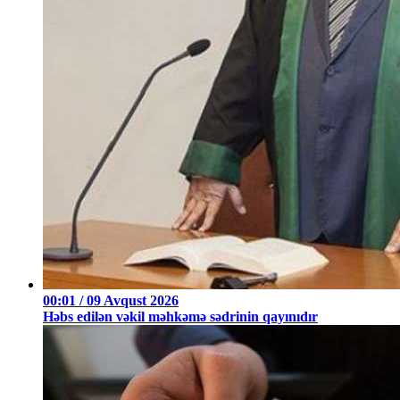
00:01 / 09 Avqust 2026
Həbs edilən vəkil məhkəmə sədrinin qayınıdır