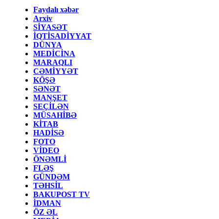
Faydalı xəbər
Arxiv
SİYASƏT
İQTİSADİYYAT
DÜNYA
MEDİCİNA
MARAQLI
CƏMİYYƏT
KÖŞƏ
SƏNƏT
MANŞET
SEÇİLƏN
MÜSAHİBƏ
KİTAB
HADİSƏ
FOTO
VİDEO
ÖNƏMLİ
FLƏŞ
GÜNDƏM
TƏHSİL
BAKUPOST TV
İDMAN
ÖZ ƏL