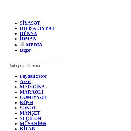
SİYASƏT
İQTİSADİYYAT
DÜNYA
İDMAN
MEDİA
Digər
Faydalı xəbər
Arxiv
MEDİCİNA
MARAQLI
CƏMİYYƏT
KÖŞƏ
SƏNƏT
MANŞET
SEÇİLƏN
MÜSAHİBƏ
KİTAB