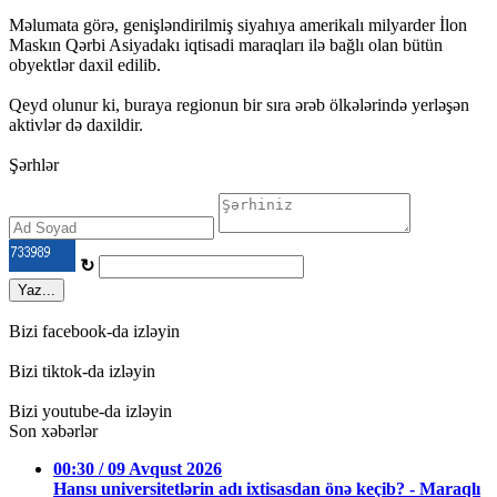
Məlumata görə, genişləndirilmiş siyahıya amerikalı milyarder İlon
Maskın Qərbi Asiyadakı iqtisadi maraqları ilə bağlı olan bütün
obyektlər daxil edilib.
Qeyd olunur ki, buraya regionun bir sıra ərəb ölkələrində yerləşən
aktivlər də daxildir.
Şərhlər
↻
Yaz...
Bizi facebook-da izləyin
Bizi tiktok-da izləyin
Bizi youtube-da izləyin
Son xəbərlər
00:30 / 09 Avqust 2026
Hansı universitetlərin adı ixtisasdan önə keçib? - Maraqlı