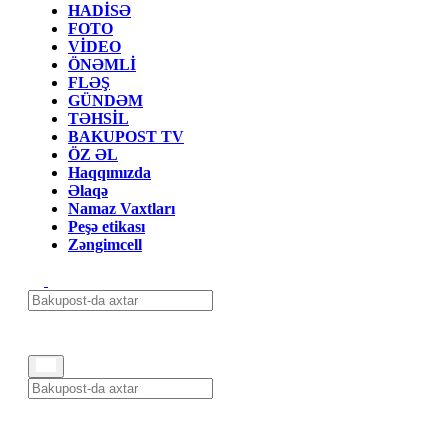
HADİSƏ
FOTO
VİDEO
ÖNƏMLİ
FLƏŞ
GÜNDƏM
TƏHSİL
BAKUPOST TV
ÖZ ƏL
Haqqımızda
Əlaqə
Namaz Vaxtları
Peşə etikası
Zəngimcell