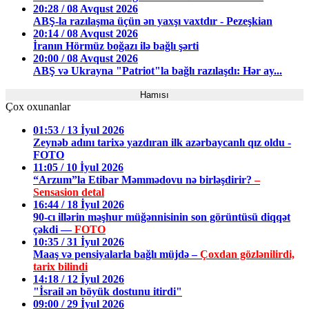
20:28 / 08 Avqust 2026
ABŞ-la razılaşma üçün ən yaxşı vaxtdır - Pezeşkian
20:14 / 08 Avqust 2026
İranın Hörmüz boğazı ilə bağlı şərti
20:00 / 08 Avqust 2026
ABŞ və Ukrayna "Patriot"la bağlı razılaşdı: Hər ay...
Hamısı
Çox oxunanlar
01:53 / 13 İyul 2026
Zeynəb adını tarixə yazdıran ilk azərbaycanlı qız oldu -
FOTO
11:05 / 10 İyul 2026
“Arzum”la Etibar Məmmədovu nə birləşdirir?
–
Sensasion detal
16:44 / 18 İyul 2026
90-cı illərin məşhur müğənnisinin son görüntüsü diqqət
çəkdi —
FOTO
10:35 / 31 İyul 2026
Maaş və pensiyalarla bağlı müjdə –
Çoxdan gözlənilirdi,
tarix bilindi
14:18 / 12 İyul 2026
"İsrail ən böyük dostunu itirdi"
09:00 / 29 İyul 2026