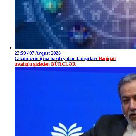
23:59 / 07 Avqust 2026
Gözünüzün içinə baxıb yalan danışırlar:
Həqiqəti
ustalıqla gizlədən BÜRCLƏR