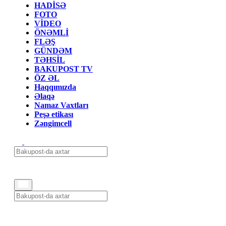
HADİSƏ
FOTO
VİDEO
ÖNƏMLİ
FLƏŞ
GÜNDƏM
TƏHSİL
BAKUPOST TV
ÖZ ƏL
Haqqımızda
Əlaqə
Namaz Vaxtları
Peşə etikası
Zəngimcell