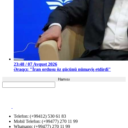
23:48 / 07 Avqust 2026
Əraqçı: "İran ordusu öz gücünü nümayiş etdirdi"
Hamısı
Telefon: (+99412) 530 61 83
Mobil Telefon: (+99477) 270 11 99
Whatsapp: (+99477) 270 11 99