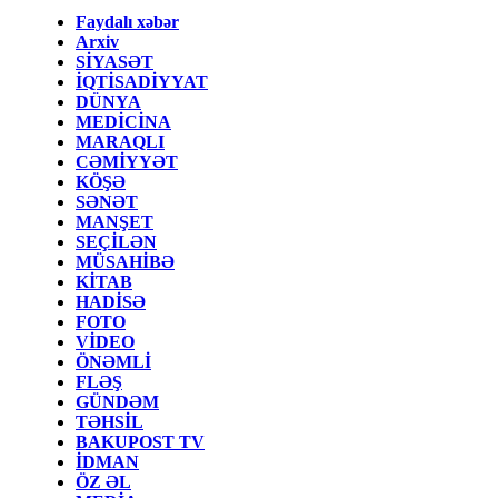
Faydalı xəbər
Arxiv
SİYASƏT
İQTİSADİYYAT
DÜNYA
MEDİCİNA
MARAQLI
CƏMİYYƏT
KÖŞƏ
SƏNƏT
MANŞET
SEÇİLƏN
MÜSAHİBƏ
KİTAB
HADİSƏ
FOTO
VİDEO
ÖNƏMLİ
FLƏŞ
GÜNDƏM
TƏHSİL
BAKUPOST TV
İDMAN
ÖZ ƏL