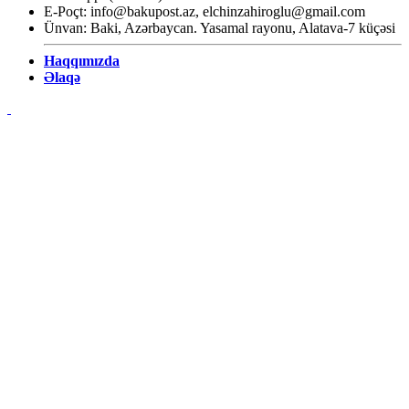
E-Poçt:
info@bakupost.az
,
elchinzahiroglu@gmail.com
Ünvan: Baki, Azərbaycan. Yasamal rayonu, Alatava-7 küçəsi
Haqqımızda
Əlaqə