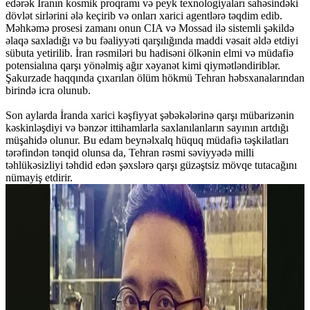
edərək İranın kosmik proqramı və peyk texnologiyaları sahəsindəki
dövlət sirlərini ələ keçirib və onları xarici agentlərə təqdim edib.
Məhkəmə prosesi zamanı onun CIA və Mossad ilə sistemli şəkildə
əlaqə saxladığı və bu fəaliyyəti qarşılığında maddi vəsait əldə etdiyi
sübuta yetirilib. İran rəsmiləri bu hadisəni ölkənin elmi və müdafiə
potensialına qarşı yönəlmiş ağır xəyanət kimi qiymətləndiriblər.
Şakurzade haqqında çıxarılan ölüm hökmü Tehran həbsxanalarından
birində icra olunub.
Son aylarda İranda xarici kəşfiyyat şəbəkələrinə qarşı mübarizənin
kəskinləşdiyi və bənzər ittihamlarla saxlanılanların sayının artdığı
müşahidə olunur. Bu edam beynəlxalq hüquq müdafiə təşkilatları
tərəfindən tənqid olunsa da, Tehran rəsmi səviyyədə milli
təhlükəsizliyi təhdid edən şəxslərə qarşı güzəştsiz mövqe tutacağını
nümayiş etdirir.