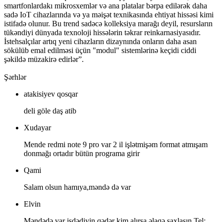
smartfonlardakı mikrosxemlər və ana platalar bərpa edilərək daha
sadə IoT cihazlarında və ya məişət texnikasında ehtiyat hissəsi kimi
istifadə olunur. Bu trend sadəcə kolleksiya marağı deyil, resursların
tükəndiyi dünyada texnoloji hissələrin təkrar reinkarnasiyasıdır.
İstehsalçılar artıq yeni cihazların dizaynında onların daha asan
sökülüb emal edilməsi üçün "modul" sistemlərinə keçidi ciddi
şəkildə müzakirə edirlər”.
Şərhlər
atakisiyev qosqar
deli göle daş atib
Xudayar
Mende redmi note 9 pro var 2 il işlətmişəm format atmışam
donmağı ortadır bütün programa girir
Qami
Salam olsun hamıya,məndə də var
Elvin
Məndədə var isdədiyin qədər kim alırsa əlaqə saxlasın Tel: