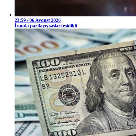
23:59 / 06 Avqust 2026
İranda partlayış səsləri eşidildi