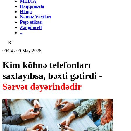
MEDİA
Haqqımızda
Əlaqə
Namaz Vaxtları
Peşə etikası
Zəngimcell
...
Ru
09:24 / 09 May 2026
Kim köhnə telefonları
saxlayıbsa, bəxti gətirdi -
Sərvət dəyərindədir