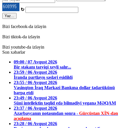
↻
Yaz...
Bizi facebook-da izləyin
Bizi tiktok-da izləyin
Bizi youtube-da izləyin
Son xəbərlər
09:00 / 07 Avqust 2026
Bir stəkanı təzyiqi xeyli salır...
23:59 / 06 Avqust 2026
İranda partlayış səsləri eşidildi
23:55 / 06 Avqust 2026
Vaşinqton İraq Mərkəzi Bankına dollar tədarükünü
bərpa etdi
23:49 / 06 Avqust 2026
Süni intellektin təqlid edə bilmədiyi yeganə MƏQAM
23:37 / 06 Avqust 2026
Azərbaycanın notasından sonra -
Gürcüstan XİN-dən
açıqlama
23:28 / 06 Avqust 2026