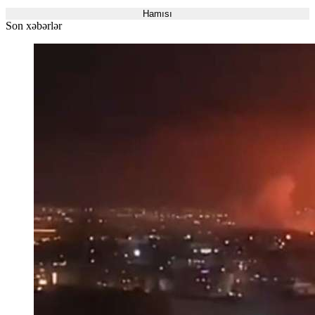
Hamısı
Son xəbərlər