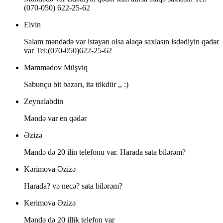
(070-050) 622-25-62
Elvin
Salam məndədə var istəyən olsa əlaqə saxlasın isdədiyin qədər
var Tel:(070-050)622-25-62
Məmmədov Müşviq
Sabunçu bit bazarı, itə tökdür ,, :)
Zeynalabdin
Məndə var en qədər
Əzizə
Mandə də 20 ilin telefonu var. Harada sata bilərəm?
Kərimova Əzizə
Harada? və necə? sata bilərəm?
Kerimova Əzizə
Məndə də 20 illik telefon var