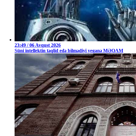
23:49 / 06 Avqust 2026
Süni intellektin təqlid edə bilmədiyi yeganə MƏQAM