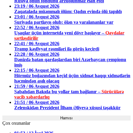
Rusiya onun fondunu arzuolunmaz elan etdi
23:19 / 06 Avqust 2026
Zaqatalada müəmmalı ölüm: Qadın evində ölü tapıldı
23:01 / 06 Avqust 2026
Suriyada partlayış olub: ölən və yaralananlar var
22:52 / 06 Avqust 2026
Uşaqlar üçün internetdə yeni dövr başlayır –
Qaydalar
sərtləşdirilir
22:41 / 06 Avqust 2026
Tramp kəşfiyyat rəsmiləri ilə görüş keçirdi
22:28 / 06 Avqust 2026
Dənizdə batan qardaşlardan biri Azərbaycan çempionu
imiş
22:15 / 06 Avqust 2026
Hörmüz boğazından keçid üçün xidmət haqqı xidmətlərin
həcmindən asılı olacaq
21:59 / 06 Avqust 2026
Sabahdan Bakıda bu yollar tam bağlanır –
Sürücülərə
vacib xəbərdarlıq
21:51 / 06 Avqust 2026
Zelenskidən Prezident İlham Əliyevə xüsusi təşəkkür
Hamısı
Çox oxunanlar