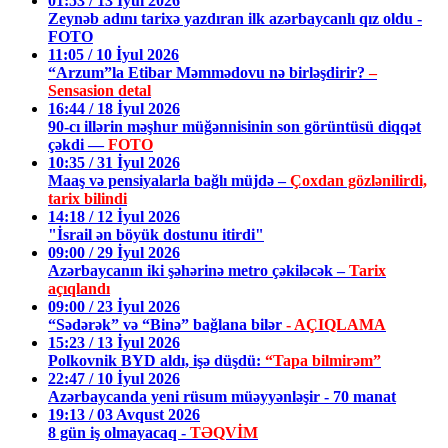
01:53 / 13 İyul 2026
Zeynəb adını tarixə yazdıran ilk azərbaycanlı qız oldu -
FOTO
11:05 / 10 İyul 2026
“Arzum”la Etibar Məmmədovu nə birləşdirir?
–
Sensasion detal
16:44 / 18 İyul 2026
90-cı illərin məşhur müğənnisinin son görüntüsü diqqət
çəkdi —
FOTO
10:35 / 31 İyul 2026
Maaş və pensiyalarla bağlı müjdə –
Çoxdan gözlənilirdi,
tarix bilindi
14:18 / 12 İyul 2026
"İsrail ən böyük dostunu itirdi"
09:00 / 29 İyul 2026
Azərbaycanın iki şəhərinə metro çəkiləcək –
Tarix
açıqlandı
09:00 / 23 İyul 2026
“Sədərək” və “Binə” bağlana bilər
- AÇIQLAMA
15:23 / 13 İyul 2026
Polkovnik BYD aldı, işə düşdü:
“Tapa bilmirəm”
22:47 / 10 İyul 2026
Azərbaycanda yeni rüsum müəyyənləşir - 70 manat
19:13 / 03 Avqust 2026
8 gün iş olmayacaq -
TƏQVİM