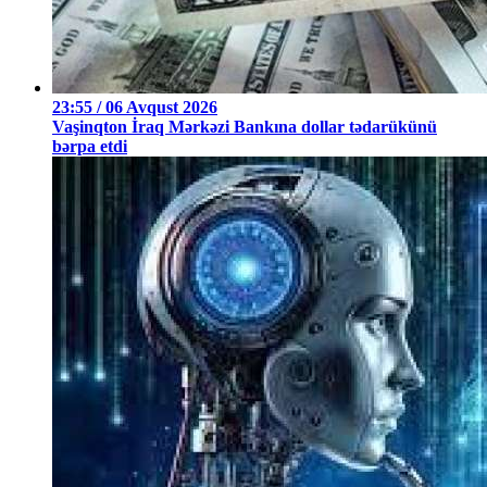
23:55 / 06 Avqust 2026
Vaşinqton İraq Mərkəzi Bankına dollar tədarükünü
bərpa etdi