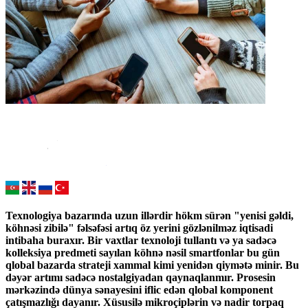
Texnologiya bazarında uzun illərdir hökm sürən "yenisi gəldi,
köhnəsi zibilə" fəlsəfəsi artıq öz yerini gözlənilməz iqtisadi
intibaha buraxır. Bir vaxtlar texnoloji tullantı və ya sadəcə
kolleksiya predmeti sayılan köhnə nəsil smartfonlar bu gün
qlobal bazarda strateji xammal kimi yenidən qiymətə minir. Bu
dəyər artımı sadəcə nostalgiyadan qaynaqlanmır. Prosesin
mərkəzində dünya sənayesini iflic edən qlobal komponent
çatışmazlığı dayanır. Xüsusilə mikroçiplərin və nadir torpaq