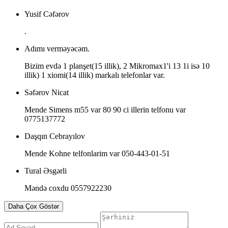
Yusif Cəfərov
.
Adımı verməyəcəm.
Bizim evdə 1 planşet(15 illik), 2 Mikromax1'i 13 1i isə 10
illik) 1 xiomi(14 illik) markalı telefonlar var.
Səfərov Nicat
Mende Simens m55 var 80 90 ci illerin telfonu var
0775137772
Daşqın Cebrayılov
Mende Kohne telfonlarim var 050-443-01-51
Tural Əsgərli
Məndə coxdu 0557922230
Daha Çox Göstər