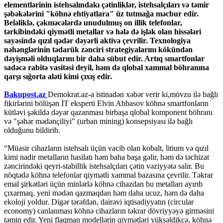
elementlərinin istehsalındakı çətinliklər, istehsalçıları və təmir
şəbəkələrini "köhnə ehtiyatlara" üz tutmağa məcbur edir.
Beləliklə, çəkməcələrdə unudulmuş on illik telefonlar,
tərkibindəki qiymətli metallar və hələ də işlək olan hissələri
sayəsində qızıl qədər dəyərli aktivə çevrilir. Texnologiya
nəhənglərinin tədarük zənciri strategiyalarını kökündən
dəyişməli olduqlarını bir daha sübut edir. Artıq smartfonlar
sadəcə rabitə vasitəsi deyil, həm də qlobal xammal böhranına
qarşı sığorta aləti kimi çıxış edir.
Bakupost.az
Demokrat.az-a istinadən xəbər verir ki,mövzu ilə bağlı
fikirlərini bölüşən İT eksperti Elvin Abbasov köhnə smartfonların
kütləvi şəkildə dəyər qazanması birbaşa qlobal komponent böhranı
və "şəhər mədənçiliyi" (urban mining) konsepsiyası ilə bağlı
olduğunu bildirib.
“Müasir cihazların istehsalı üçün vacib olan kobalt, litium və qızıl
kimi nadir metalların hasilatı həm baha başa gəlir, həm də təchizat
zəncirindəki qeyri-stabillik istehsalçıları çətin vəziyyətə salır. Bu
nöqtədə köhnə telefonlar qiymətli xammal bazasına çevrilir. Təkrar
emal şirkətləri üçün minlərlə köhnə cihazdan bu metalları ayırıb
çıxarmaq, yeni mədən qazmaqdan həm daha ucuz, həm də daha
ekoloji yoldur. Digər tərəfdən, dairəvi iqtisadiyyatın (circular
economy) canlanması köhnə cihazların təkrar dövriyyəyə girməsini
təmin edir. Yeni flaqman modellərin qiymətləri yüksəldikcə, köhnə