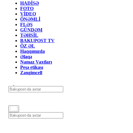
HADİSƏ
FOTO
VİDEO
ÖNƏMLİ
FLƏŞ
GÜNDƏM
TƏHSİL
BAKUPOST TV
ÖZ ƏL
Haqqımızda
Əlaqə
Namaz Vaxtları
Peşə etikası
Zəngimcell