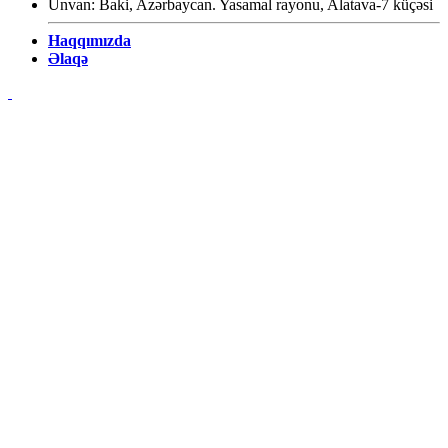
Ünvan: Baki, Azərbaycan. Yasamal rayonu, Alatava-7 küçəsi
Haqqımızda
Əlaqə