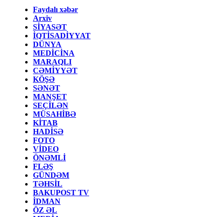
Faydalı xəbər
Arxiv
SİYASƏT
İQTİSADİYYAT
DÜNYA
MEDİCİNA
MARAQLI
CƏMİYYƏT
KÖŞƏ
SƏNƏT
MANŞET
SEÇİLƏN
MÜSAHİBƏ
KİTAB
HADİSƏ
FOTO
VİDEO
ÖNƏMLİ
FLƏŞ
GÜNDƏM
TƏHSİL
BAKUPOST TV
İDMAN
ÖZ ƏL