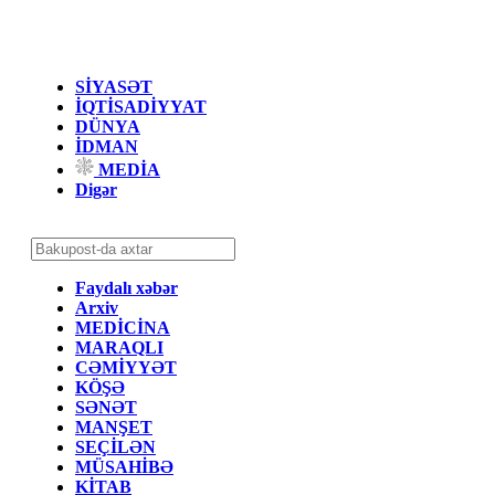
SİYASƏT
İQTİSADİYYAT
DÜNYA
İDMAN
MEDİA
Digər
Faydalı xəbər
Arxiv
MEDİCİNA
MARAQLI
CƏMİYYƏT
KÖŞƏ
SƏNƏT
MANŞET
SEÇİLƏN
MÜSAHİBƏ
KİTAB