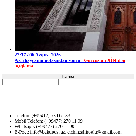
23:37 / 06 Avqust 2026
Azərbaycanın notasından sonra -
Gürcüstan XİN-dən
açıqlama
Hamısı
Telefon: (+99412) 530 61 83
Mobil Telefon: (+99477) 270 11 99
Whatsapp: (+99477) 270 11 99
E-Poçt:
info@bakupost.az
,
elchinzahiroglu@gmail.com