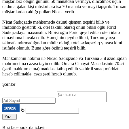
müştərilərə otağın gününü 50 manatdan verməyi, dincəlmək üçün
qadınla gələn kişi müştərilərə isə 70 manata verməyi tapşırıb. Turxan
müştərilərdən aldığı pulları Nicata verib.
Nicat Sadıqzadə məhkəmədə özünü qismən təqsirli bilib və
ifadəsində göstərib ki, otel faktiki olaraq onun bibisi oğlu Fərid
Sadıqzadəyə məxsusdur. Bibisi oğlu Fərid qeyd edilən oteli idarə
etməyi ona həvalə edib. Həmçinin qeyd edib ki, Turxanı yaxşı
təlimatlandırmadığından müdir olduğu otel əxlaqsızlıq yuvası kimi
istifadə olunub. Buna görə özünü təqsirli bilib.
Məhkəmənin hökmü ilə Nicad Sadıqzadə və Turxana 3 il azadlıqdan
məhrumetmə cəzası təyin edilib. Onlara Cinayət Məcəlləsinin 70-ci
(şərti məhkum etmə) maddəsi tətbiq edilib və bir il sınaq müddəti
hesab edilməklə, cəza şərti hesab olunub.
Şərhlər
↻
Yaz...
Bizi facebook-da izləyin