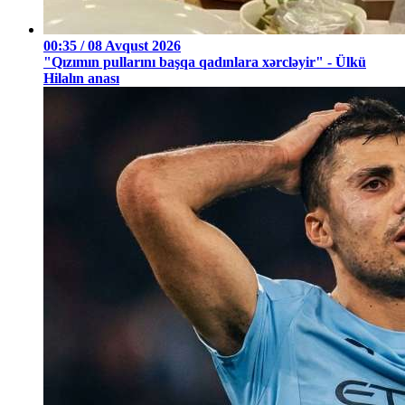
00:35 / 08 Avqust 2026
"Qızımın pullarını başqa qadınlara xərcləyir" - Ülkü
Hilalın anası