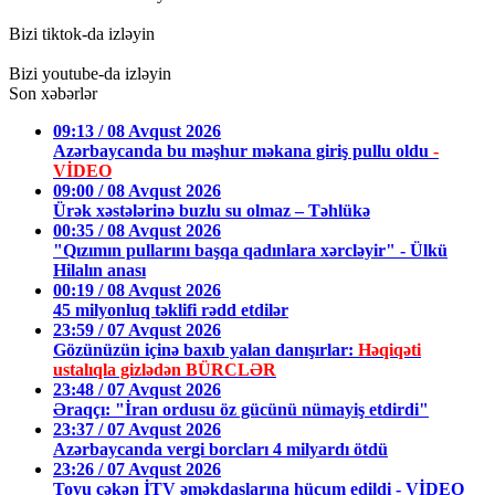
Bizi tiktok-da izləyin
Bizi youtube-da izləyin
Son xəbərlər
09:13 / 08 Avqust 2026
Azərbaycanda bu məşhur məkana giriş pullu oldu
-
VİDEO
09:00 / 08 Avqust 2026
Ürək xəstələrinə buzlu su olmaz – Təhlükə
00:35 / 08 Avqust 2026
"Qızımın pullarını başqa qadınlara xərcləyir" - Ülkü
Hilalın anası
00:19 / 08 Avqust 2026
45 milyonluq təklifi rədd etdilər
23:59 / 07 Avqust 2026
Gözünüzün içinə baxıb yalan danışırlar:
Həqiqəti
ustalıqla gizlədən BÜRCLƏR
23:48 / 07 Avqust 2026
Əraqçı: "İran ordusu öz gücünü nümayiş etdirdi"
23:37 / 07 Avqust 2026
Azərbaycanda vergi borcları 4 milyardı ötdü
23:26 / 07 Avqust 2026
Toyu çəkən İTV əməkdaşlarına hücum edildi - VİDEO