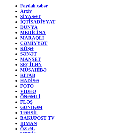
Faydalı xəbər
Arxiv
SİYASƏT
İQTİSADİYYAT
DÜNYA
MEDİCİNA
MARAQLI
CƏMİYYƏT
KÖŞƏ
SƏNƏT
MANŞET
SEÇİLƏN
MÜSAHİBƏ
KİTAB
HADİSƏ
FOTO
VİDEO
ÖNƏMLİ
FLƏŞ
GÜNDƏM
TƏHSİL
BAKUPOST TV
İDMAN
ÖZ ƏL