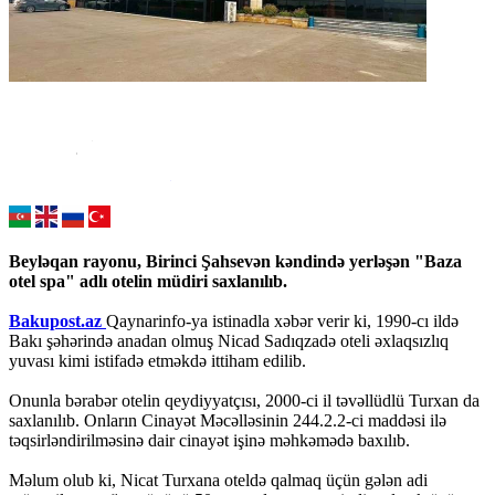
Beyləqan rayonu, Birinci Şahsevən kəndində yerləşən "Baza
otel spa" adlı otelin müdiri saxlanılıb.
Bakupost.az
Qaynarinfo-ya istinadla xəbər verir ki, 1990-cı ildə
Bakı şəhərində anadan olmuş Nicad Sadıqzadə oteli əxlaqsızlıq
yuvası kimi istifadə etməkdə ittiham edilib.
Onunla bərabər otelin qeydiyyatçısı, 2000-ci il təvəllüdlü Turxan da
saxlanılıb. Onların Cinayət Məcəlləsinin 244.2.2-ci maddəsi ilə
təqsirləndirilməsinə dair cinayət işinə məhkəmədə baxılıb.
Məlum olub ki, Nicat Turxana oteldə qalmaq üçün gələn adi