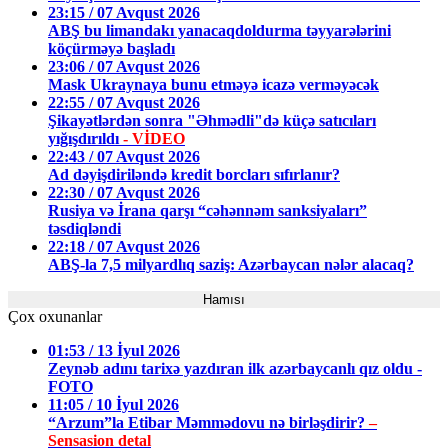
23:15 / 07 Avqust 2026
ABŞ bu limandakı yanacaqdoldurma təyyarələrini
köçürməyə başladı
23:06 / 07 Avqust 2026
Mask Ukraynaya bunu etməyə icazə verməyəcək
22:55 / 07 Avqust 2026
Şikayətlərdən sonra "Əhmədli"də küçə satıcıları
yığışdırıldı
- VİDEO
22:43 / 07 Avqust 2026
Ad dəyişdiriləndə kredit borcları sıfırlanır?
22:30 / 07 Avqust 2026
Rusiya və İrana qarşı “cəhənnəm sanksiyaları”
təsdiqləndi
22:18 / 07 Avqust 2026
ABŞ-la 7,5 milyardlıq saziş: Azərbaycan nələr alacaq?
Hamısı
Çox oxunanlar
01:53 / 13 İyul 2026
Zeynəb adını tarixə yazdıran ilk azərbaycanlı qız oldu -
FOTO
11:05 / 10 İyul 2026
“Arzum”la Etibar Məmmədovu nə birləşdirir?
–
Sensasion detal