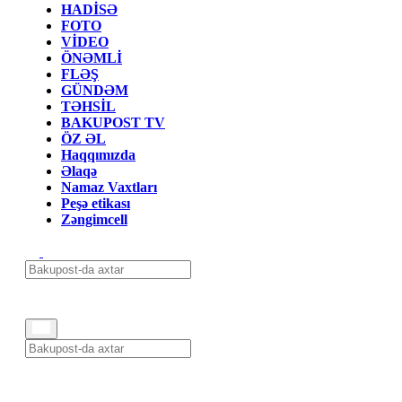
HADİSƏ
FOTO
VİDEO
ÖNƏMLİ
FLƏŞ
GÜNDƏM
TƏHSİL
BAKUPOST TV
ÖZ ƏL
Haqqımızda
Əlaqə
Namaz Vaxtları
Peşə etikası
Zəngimcell