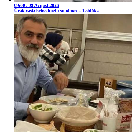
09:00 / 08 Avqust 2026
Ürək xəstələrinə buzlu su olmaz – Təhlükə