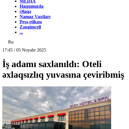
MEDİA
Haqqımızda
Əlaqə
Namaz Vaxtları
Peşə etikası
Zəngimcell
...
Ru
17:45 / 05 Noyabr 2025
İş adamı saxlanıldı: Oteli
əxlaqsızlıq yuvasına çeviribmiş