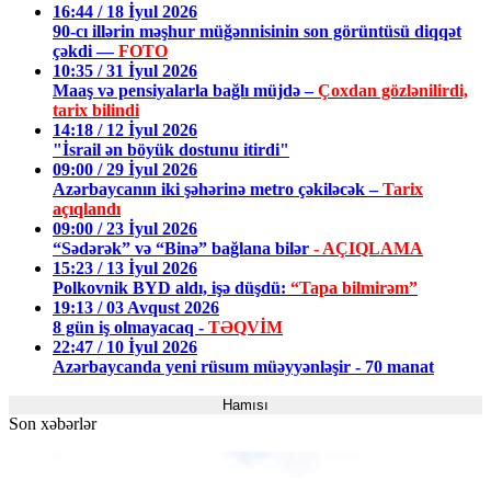
16:44 / 18 İyul 2026
90-cı illərin məşhur müğənnisinin son görüntüsü diqqət
çəkdi —
FOTO
10:35 / 31 İyul 2026
Maaş və pensiyalarla bağlı müjdə –
Çoxdan gözlənilirdi,
tarix bilindi
14:18 / 12 İyul 2026
"İsrail ən böyük dostunu itirdi"
09:00 / 29 İyul 2026
Azərbaycanın iki şəhərinə metro çəkiləcək –
Tarix
açıqlandı
09:00 / 23 İyul 2026
“Sədərək” və “Binə” bağlana bilər
- AÇIQLAMA
15:23 / 13 İyul 2026
Polkovnik BYD aldı, işə düşdü:
“Tapa bilmirəm”
19:13 / 03 Avqust 2026
8 gün iş olmayacaq -
TƏQVİM
22:47 / 10 İyul 2026
Azərbaycanda yeni rüsum müəyyənləşir - 70 manat
Hamısı
Son xəbərlər