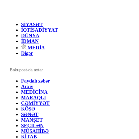
SİYASƏT
İQTİSADİYYAT
DÜNYA
İDMAN
MEDİA
Digər
Faydalı xəbər
Arxiv
MEDİCİNA
MARAQLI
CƏMİYYƏT
KÖŞƏ
SƏNƏT
MANŞET
SEÇİLƏN
MÜSAHİBƏ
KİTAB