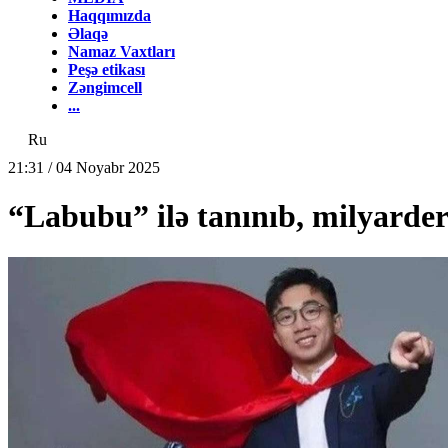
Haqqımızda
Əlaqə
Namaz Vaxtları
Peşə etikası
Zəngimcell
...
Ru
21:31 / 04 Noyabr 2025
“Labubu” ilə tanınıb, milyarder