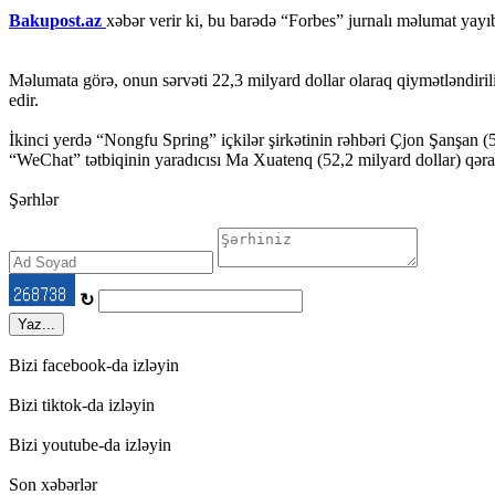
Bakupost.az
xəbər verir ki, bu barədə “Forbes” jurnalı məlumat yayı
Məlumata görə, onun sərvəti 22,3 milyard dollar olaraq qiymətləndirili
edir.
İkinci yerdə “Nongfu Spring” içkilər şirkətinin rəhbəri Çjon Şanşan (
“WeChat” tətbiqinin yaradıcısı Ma Xuatenq (52,2 milyard dollar) qərar
Şərhlər
↻
Yaz...
Bizi facebook-da izləyin
Bizi tiktok-da izləyin
Bizi youtube-da izləyin
Son xəbərlər