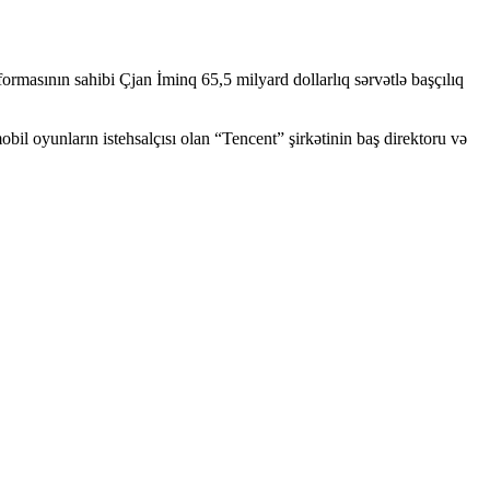
ormasının sahibi Çjan İminq 65,5 milyard dollarlıq sərvətlə başçılıq
il oyunların istehsalçısı olan “Tencent” şirkətinin baş direktoru və