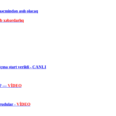
əcmindən asılı olacaq
ib xəbərdarlıq
ına start verildi - CANLI
ir? —
VİDEO
orudular -
VİDEO