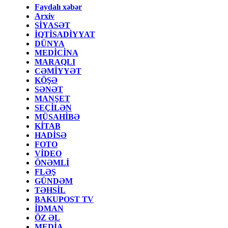
Faydalı xəbər
Arxiv
SİYASƏT
İQTİSADİYYAT
DÜNYA
MEDİCİNA
MARAQLI
CƏMİYYƏT
KÖŞƏ
SƏNƏT
MANŞET
SEÇİLƏN
MÜSAHİBƏ
KİTAB
HADİSƏ
FOTO
VİDEO
ÖNƏMLİ
FLƏŞ
GÜNDƏM
TƏHSİL
BAKUPOST TV
İDMAN
ÖZ ƏL
MEDİA