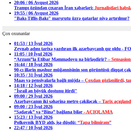
20:06 / 06 Avqust 2026
Trampı özündən çıxaran İran xəbərləri:
Jurnalistləri həbsl
19:55 / 06 Avqust 2026
"Bakı-Tiflis-Bakı" marşrutu üzrə qatarlar niyə artırılmır?
Çox oxunanlar
01:53 / 13 İyul 2026
Zeynəb adını tarixə yazdıran ilk azərbaycanlı qız oldu - 
11:05 / 10 İyul 2026
“Arzum”la Etibar Məmmədovu nə birləşdirir?
– Sensasion
16:44 / 18 İyul 2026
90-cı illərin məşhur müğənnisinin son görüntüsü diqqət ç
10:35 / 31 İyul 2026
Maaş və pensiyalarla bağlı müjdə –
Çoxdan gözlənilirdi, tar
14:18 / 12 İyul 2026
"İsrail ən böyük dostunu itirdi"
09:00 / 29 İyul 2026
Azərbaycanın iki şəhərinə metro çəkiləcək –
Tarix açıqland
09:00 / 23 İyul 2026
“Sədərək” və “Binə” bağlana bilər
- AÇIQLAMA
15:23 / 13 İyul 2026
Polkovnik BYD aldı, işə düşdü:
“Tapa bilmirəm”
22:47 / 10 İyul 2026