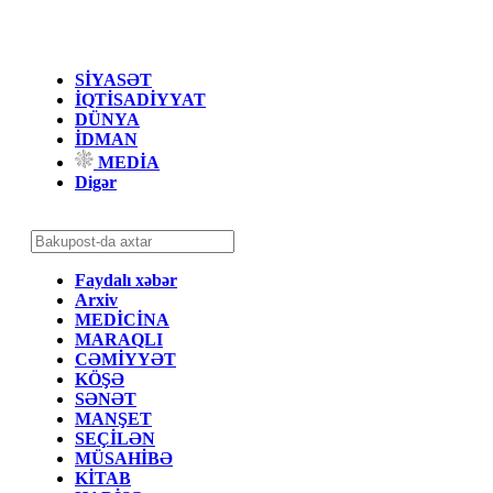
SİYASƏT
İQTİSADİYYAT
DÜNYA
İDMAN
MEDİA
Digər
Faydalı xəbər
Arxiv
MEDİCİNA
MARAQLI
CƏMİYYƏT
KÖŞƏ
SƏNƏT
MANŞET
SEÇİLƏN
MÜSAHİBƏ
KİTAB