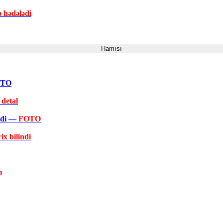
ə hədələdi
Hamısı
FOTO
 detal
əkdi —
FOTO
ix bilindi
ı