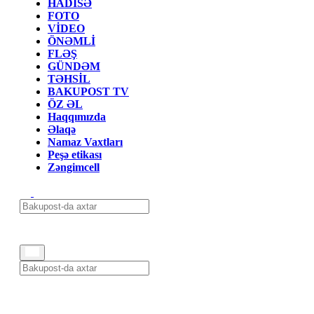
HADİSƏ
FOTO
VİDEO
ÖNƏMLİ
FLƏŞ
GÜNDƏM
TƏHSİL
BAKUPOST TV
ÖZ ƏL
Haqqımızda
Əlaqə
Namaz Vaxtları
Peşə etikası
Zəngimcell