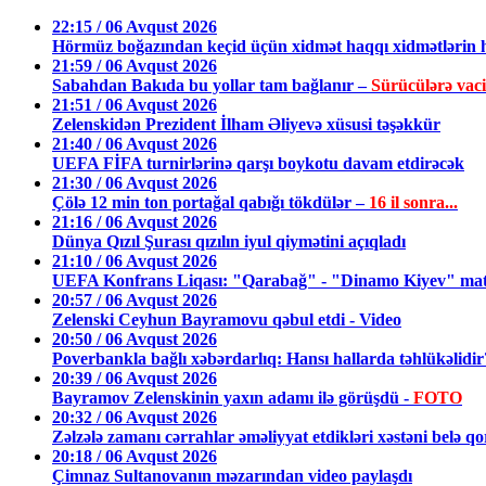
22:15 / 06 Avqust 2026
Hörmüz boğazından keçid üçün xidmət haqqı xidmətlərin h
21:59 / 06 Avqust 2026
Sabahdan Bakıda bu yollar tam bağlanır –
Sürücülərə vac
21:51 / 06 Avqust 2026
Zelenskidən Prezident İlham Əliyevə xüsusi təşəkkür
21:40 / 06 Avqust 2026
UEFA FİFA turnirlərinə qarşı boykotu davam etdirəcək
21:30 / 06 Avqust 2026
Çölə 12 min ton portağal qabığı tökdülər –
16 il sonra...
21:16 / 06 Avqust 2026
Dünya Qızıl Şurası qızılın iyul qiymətini açıqladı
21:10 / 06 Avqust 2026
UEFA Konfrans Liqası: "Qarabağ" - "Dinamo Kiyev" matç
20:57 / 06 Avqust 2026
Zelenski Ceyhun Bayramovu qəbul etdi - Video
20:50 / 06 Avqust 2026
Poverbankla bağlı xəbərdarlıq: Hansı hallarda təhlükəlid
20:39 / 06 Avqust 2026
Bayramov Zelenskinin yaxın adamı ilə görüşdü -
FOTO
20:32 / 06 Avqust 2026
Zəlzələ zamanı cərrahlar əməliyyat etdikləri xəstəni belə q
20:18 / 06 Avqust 2026
Çimnaz Sultanovanın məzarından video paylaşdı