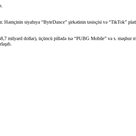
b.
r. Həmçinin siyahıya “ByteDance” şirkətinin təsisçisi və “TikTok” platf
58,7 milyard dollar), üçüncü pillədə isə “PUBG Mobile” və s. məşhur mob
laşıb.