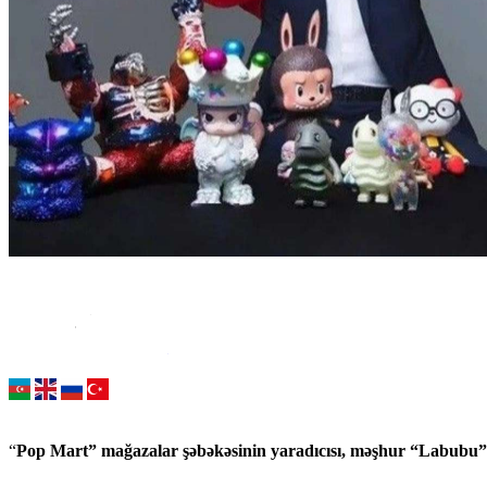
“
Pop Mart” mağazalar şəbəkəsinin yaradıcısı, məşhur “Labubu” oy