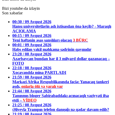
Bizi youtube-da izləyin
Son xəbərlər
00:30 / 09 Avqust 2026
Hansı universitetlərin adı ixtisasdan önə keçib? - Maraqlı
AÇIQLAMA
00:15 / 09 Avqust 2026
Yeni həftənin əsas şanslıları olacaq
3 BÜRC
00:01 / 09 Avqust 2026
Həbs edilən vəkil məhkəmə sədrinin qayınıdır
23:28 / 08 Avqust 2026
Azərbaycan bundan hər il 3 milyard dollar qazanacaq –
FOTO
22:18 / 08 Avqust 2026
Xocavənddə mina PARTLADI
21:59 / 08 Avqust 2026
Mərkəzi Afrika Respublikasında faciə: Yanacaq tankeri
aşdı,
onlarla ölü və yaralı var
21:44 / 08 Avqust 2026
Tanınmış bloger Sabirabaddakı acınacaqlı vəziyyəti ifşa
etdi –
VİDEO
21:25 / 08 Avqust 2026
Əliyevlə Trampın telefon danışığı nə qədər davam edib?
21:19 / 08 Avqust 2026