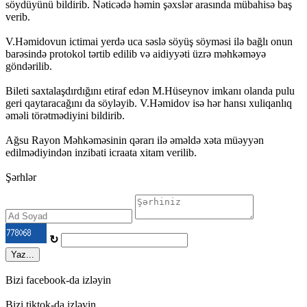
söydüyünü bildirib. Nəticədə həmin şəxslər arasında mübahisə baş
verib.
V.Həmidovun ictimai yerdə uca səslə söyüş söyməsi ilə bağlı onun
barəsində protokol tərtib edilib və aidiyyəti üzrə məhkəməyə
göndərilib.
Bileti saxtalaşdırdığını etiraf edən M.Hüseynov imkanı olanda pulu
geri qaytaracağını da söyləyib. V.Həmidov isə hər hansı xuliqanlıq
əməli törətmədiyini bildirib.
Ağsu Rayon Məhkəməsinin qərarı ilə əməldə xəta müəyyən
edilmədiyindən inzibati icraata xitam verilib.
Şərhlər
↻
Yaz...
Bizi facebook-da izləyin
Bizi tiktok-da izləyin