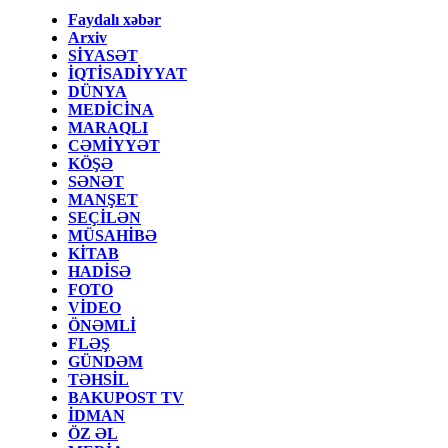
Faydalı xəbər
Arxiv
SİYASƏT
İQTİSADİYYAT
DÜNYA
MEDİCİNA
MARAQLI
CƏMİYYƏT
KÖŞƏ
SƏNƏT
MANŞET
SEÇİLƏN
MÜSAHİBƏ
KİTAB
HADİSƏ
FOTO
VİDEO
ÖNƏMLİ
FLƏŞ
GÜNDƏM
TƏHSİL
BAKUPOST TV
İDMAN
ÖZ ƏL