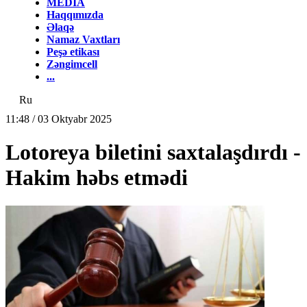
MEDİA
Haqqımızda
Əlaqə
Namaz Vaxtları
Peşə etikası
Zəngimcell
...
Ru
11:48 / 03 Oktyabr 2025
Lotoreya biletini saxtalaşdırdı -
Hakim həbs etmədi