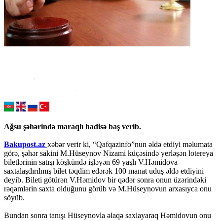
Ağsu şəhərində maraqlı hadisə baş verib.
Bakupost.az
xəbər verir ki, “Qafqazinfo”nun əldə etdiyi məlumata
görə, şəhər sakini M.Hüseynov Nizami küçəsində yerləşən lotereya
biletlərinin satışı köşkündə işləyən 69 yaşlı V.Həmidova
saxtalaşdırılmış bilet təqdim edərək 100 manat uduş əldə etdiyini
deyib. Bileti götürən V.Həmidov bir qədər sonra onun üzərindəki
rəqəmlərin saxta olduğunu görüb və M.Hüseynovun arxasıyca onu
söyüb.
Bundan sonra tanışı Hüseynovla əlaqə saxlayaraq Həmidovun onu