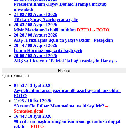
Prezident İlham Əliyev Donald Trampa məktub
ünvanladı
21:08 / 08 Avqust 2026
Türkan Şoray Azərbaycana gəlir
20:43 / 08 Avqust 2026
Misir Mərdanovla bağlı mühüm
DETAL - FOTO
20:28 / 08 Avqust 2026
ABŞ-la razılaşma üçün ən yaxşı vaxtdır - Pezeşkian
20:14 / 08 Avqust 2026
İranın Hörmüz boğazı ilə bağlı şərti
20:00 / 08 Avqust 2026
ABŞ və Ukrayna "Patriot"la bağlı razılaşdı: Hər ay...
Hamısı
Çox oxunanlar
01:53 / 13 İyul 2026
Zeynəb adını tarixə yazdıran ilk azərbaycanlı qız oldu -
FOTO
11:05 / 10 İyul 2026
“Arzum”la Etibar Məmmədovu nə birləşdirir?
–
Sensasion detal
16:44 / 18 İyul 2026
90-cı illərin məşhur müğənnisinin son görüntüsü diqqət
çəkdi —
FOTO