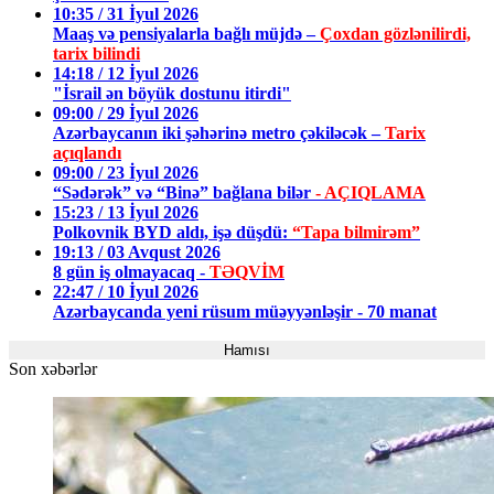
10:35 / 31 İyul 2026
Maaş və pensiyalarla bağlı müjdə –
Çoxdan gözlənilirdi,
tarix bilindi
14:18 / 12 İyul 2026
"İsrail ən böyük dostunu itirdi"
09:00 / 29 İyul 2026
Azərbaycanın iki şəhərinə metro çəkiləcək –
Tarix
açıqlandı
09:00 / 23 İyul 2026
“Sədərək” və “Binə” bağlana bilər
- AÇIQLAMA
15:23 / 13 İyul 2026
Polkovnik BYD aldı, işə düşdü:
“Tapa bilmirəm”
19:13 / 03 Avqust 2026
8 gün iş olmayacaq -
TƏQVİM
22:47 / 10 İyul 2026
Azərbaycanda yeni rüsum müəyyənləşir - 70 manat
Hamısı
Son xəbərlər