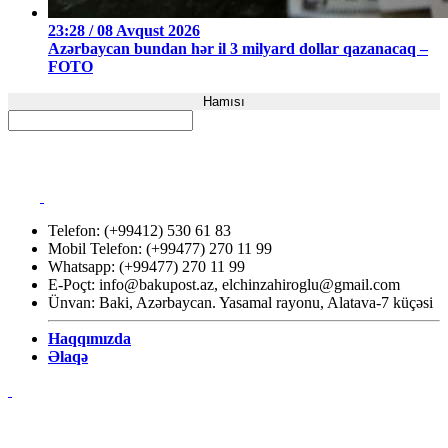
23:28 / 08 Avqust 2026
Azərbaycan bundan hər il 3 milyard dollar qazanacaq –
FOTO
Hamısı
Telefon: (+99412) 530 61 83
Mobil Telefon: (+99477) 270 11 99
Whatsapp: (+99477) 270 11 99
E-Poçt:
info@bakupost.az
,
elchinzahiroglu@gmail.com
Ünvan: Baki, Azərbaycan. Yasamal rayonu, Alatava-7 küçəsi
Haqqımızda
Əlaqə