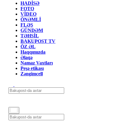
HADİSƏ
FOTO
VİDEO
ÖNƏMLİ
FLƏŞ
GÜNDƏM
TƏHSİL
BAKUPOST TV
ÖZ ƏL
Haqqımızda
Əlaqə
Namaz Vaxtları
Peşə etikası
Zəngimcell