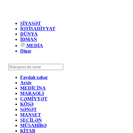
SİYASƏT
İQTİSADİYYAT
DÜNYA
İDMAN
MEDİA
Digər
Faydalı xəbər
Arxiv
MEDİCİNA
MARAQLI
CƏMİYYƏT
KÖŞƏ
SƏNƏT
MANŞET
SEÇİLƏN
MÜSAHİBƏ
KİTAB