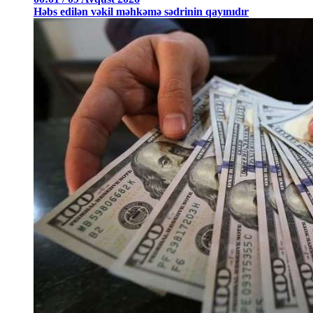
Həbs edilən vəkil məhkəmə sədrinin qayınıdır