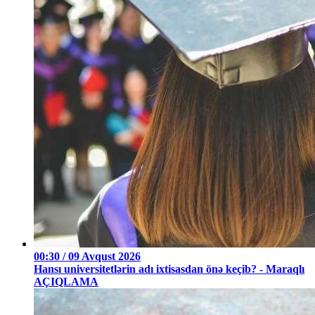
00:30 / 09 Avqust 2026
Hansı universitetlərin adı ixtisasdan önə keçib? - Maraqlı
AÇIQLAMA