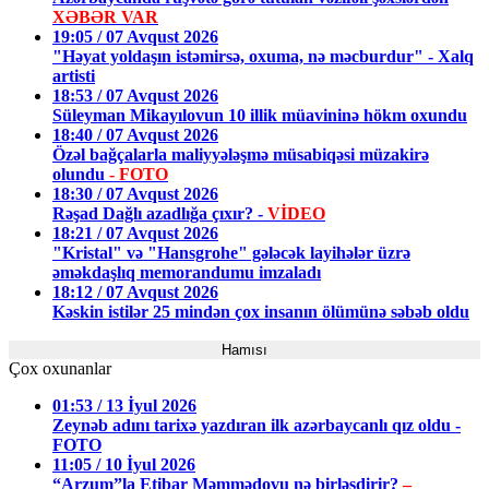
XƏBƏR VAR
19:05 / 07 Avqust 2026
"Həyat yoldaşın istəmirsə, oxuma, nə məcburdur" - Xalq
artisti
18:53 / 07 Avqust 2026
Süleyman Mikayılovun 10 illik müavininə hökm oxundu
18:40 / 07 Avqust 2026
Özəl bağçalarla maliyyələşmə müsabiqəsi müzakirə
olundu
- FOTO
18:30 / 07 Avqust 2026
Rəşad Dağlı azadlığa çıxır? -
VİDEO
18:21 / 07 Avqust 2026
"Kristal" və "Hansgrohe" gələcək layihələr üzrə
əməkdaşlıq memorandumu imzaladı
18:12 / 07 Avqust 2026
Kəskin istilər 25 mindən çox insanın ölümünə səbəb oldu
Hamısı
Çox oxunanlar
01:53 / 13 İyul 2026
Zeynəb adını tarixə yazdıran ilk azərbaycanlı qız oldu -
FOTO
11:05 / 10 İyul 2026
“Arzum”la Etibar Məmmədovu nə birləşdirir?
–