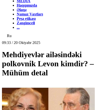
MEDİA
Haqqımızda
Əlaqə
Namaz Vaxtları
Peşə etikası
Zəngimcell
...
Ru
09:33 / 20 Oktyabr 2025
Mehdiyevlər ailəsindəki
polkovnik Levon kimdir? –
Mühüm detal