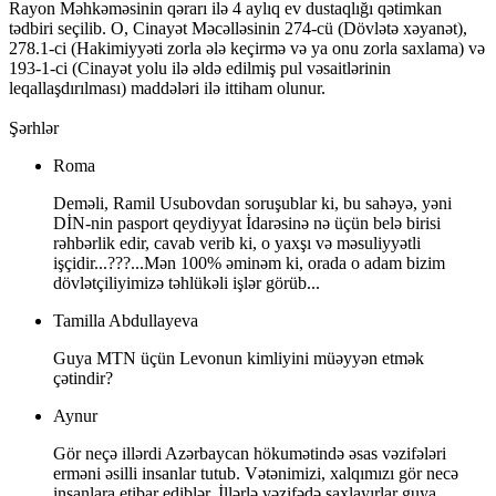
Rayon Məhkəməsinin qərarı ilə 4 aylıq ev dustaqlığı qətimkan
tədbiri seçilib. O, Cinayət Məcəlləsinin 274-cü (Dövlətə xəyanət),
278.1-ci (Hakimiyyəti zorla ələ keçirmə və ya onu zorla saxlama) və
193-1-ci (Cinayət yolu ilə əldə edilmiş pul vəsaitlərinin
leqallaşdırılması) maddələri ilə ittiham olunur.
Şərhlər
Roma
Deməli, Ramil Usubovdan soruşublar ki, bu sahəyə, yəni
DİN-nin pasport qeydiyyat İdarəsinə nə üçün belə birisi
rəhbərlik edir, cavab verib ki, o yaxşı və məsuliyyətli
işçidir...???...Mən 100% əminəm ki, orada o adam bizim
dövlətçiliyimizə təhlükəli işlər görüb...
Tamilla Abdullayeva
Guya MTN üçün Levonun kimliyini müəyyən etmək
çətindir?
Aynur
Gör neçə illərdi Azərbaycan hökumətində əsas vəzifələri
erməni əsilli insanlar tutub. Vətənimizi, xalqımızı gör necə
insanlara etibar ediblər. İllərlə vəzifədə saxlayırlar guya