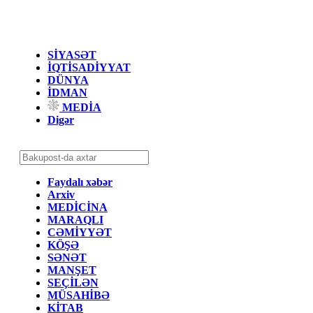
SİYASƏT
İQTİSADİYYAT
DÜNYA
İDMAN
MEDİA
Digər
Faydalı xəbər
Arxiv
MEDİCİNA
MARAQLI
CƏMİYYƏT
KÖŞƏ
SƏNƏT
MANŞET
SEÇİLƏN
MÜSAHİBƏ
KİTAB