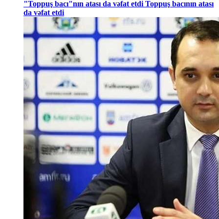
"Toppuş bacı"nın atası da vəfat etdi Toppuş bacının atası
da vəfat etdi