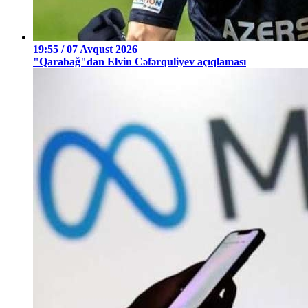
19:55 / 07 Avqust 2026
"Qarabağ"dan Elvin Cəfərquliyev açıqlaması