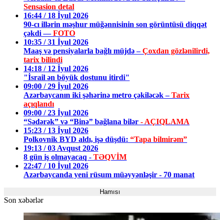
Sensasion detal
16:44 / 18 İyul 2026
90-cı illərin məşhur müğənnisinin son görüntüsü diqqət
çəkdi —
FOTO
10:35 / 31 İyul 2026
Maaş və pensiyalarla bağlı müjdə –
Çoxdan gözlənilirdi,
tarix bilindi
14:18 / 12 İyul 2026
"İsrail ən böyük dostunu itirdi"
09:00 / 29 İyul 2026
Azərbaycanın iki şəhərinə metro çəkiləcək –
Tarix
açıqlandı
09:00 / 23 İyul 2026
“Sədərək” və “Binə” bağlana bilər
- AÇIQLAMA
15:23 / 13 İyul 2026
Polkovnik BYD aldı, işə düşdü:
“Tapa bilmirəm”
19:13 / 03 Avqust 2026
8 gün iş olmayacaq -
TƏQVİM
22:47 / 10 İyul 2026
Azərbaycanda yeni rüsum müəyyənləşir - 70 manat
Hamısı
Son xəbərlər