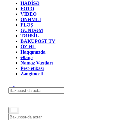
HADİSƏ
FOTO
VİDEO
ÖNƏMLİ
FLƏŞ
GÜNDƏM
TƏHSİL
BAKUPOST TV
ÖZ ƏL
Haqqımızda
Əlaqə
Namaz Vaxtları
Peşə etikası
Zəngimcell