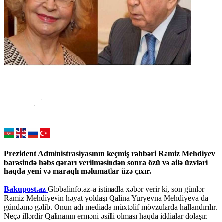
Prezident Administrasiyasının keçmiş rəhbəri Ramiz Mehdiyev
barəsində həbs qərarı verilməsindən sonra özü və ailə üzvləri
haqda yeni və maraqlı məlumatlar üzə çıxır.
Bakupost.az
Globalinfo.az-a istinadla xəbər verir ki, son günlər
Ramiz Mehdiyevin həyat yoldaşı Qalina Yuryevna Mehdiyeva da
gündəmə gəlib. Onun adı mediada müxtəlif mövzularda hallandırılır.
Neçə illərdir Qalinanın erməni əsilli olması haqda iddialar dolaşır.