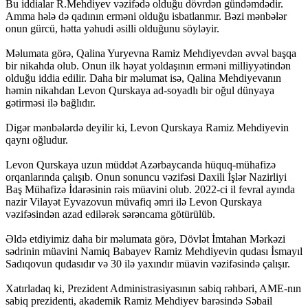
Bu iddialar R.Mehdiyev vəzifədə olduğu dövrdən gündəmdədir.
Amma hələ də qadının erməni olduğu isbatlanmır. Bəzi mənbələr
onun gürcü, hətta yəhudi əsilli olduğunu söyləyir.
Məlumata görə, Qalina Yuryevna Ramiz Mehdiyevdən əvvəl başqa
bir nikahda olub. Onun ilk həyat yoldaşının erməni milliyyətindən
olduğu iddia edilir. Daha bir məlumat isə, Qalina Mehdiyevanın
həmin nikahdan Levon Qurskaya ad-soyadlı bir oğul dünyaya
gətirməsi ilə bağlıdır.
Digər mənbələrdə deyilir ki, Levon Qurskaya Ramiz Mehdiyevin
qaynı oğludur.
Levon Qurskaya uzun müddət Azərbaycanda hüquq-mühafizə
orqanlarında çalışıb. Onun sonuncu vəzifəsi Daxili İşlər Nazirliyi
Baş Mühafizə İdarəsinin rəis müavini olub. 2022-ci il fevral ayında
nazir Vilayət Eyvazovun müvafiq əmri ilə Levon Qurskaya
vəzifəsindən azad edilərək sərəncama götürülüb.
Əldə etdiyimiz daha bir məlumata görə, Dövlət İmtahan Mərkəzi
sədrinin müavini Namiq Babayev Ramiz Mehdiyevin qudası İsmayıl
Sadıqovun qudasıdır və 30 ilə yaxındır müavin vəzifəsində çalışır.
Xatırladaq ki, Prezident Administrasiyasının sabiq rəhbəri, AME-nın
sabiq prezidenti, akademik Ramiz Mehdiyev barəsində Səbail