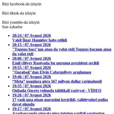
Bizi facebook-da izləyin
Bizi tiktok-da izləyin
Bizi youtube-da izləyin
Son xəbərlər
20:24 / 07 Avqust 2026
Vəkil İlqar Həmidov həbs edildi
20:15 / 07 Avqust 2026
"Toppuş bacı"nın atası da vəfat etdi Toppuş bacının atası
da vəfat etdi
20:06 / 07 Avqust 2026
Emil Əliyev Rusiyada bu quruma prezident seçildi
19:55 / 07 Avqust 2026
"Qarabağ"dan Elvin Cəfərquliyev açıqlaması
19:46 / 07 Avqust 2026
“Meta” uşaqlara görə 567 milyon dollar cərimələndi
19:35 / 07 Avqust 2026
Qubada Qəçreş yolunda təhlükəli vəziyyət - VİDEO
19:26 / 07 Avqust 2026
17 yaşlı qıza nişan mərasimi keçirildi, valideynləri polisə
dəvət olundu
19:17 / 07 Avqust 2026
Azərbaycanda rüşvətə görə tutulan vəzifəli şəxslərdən