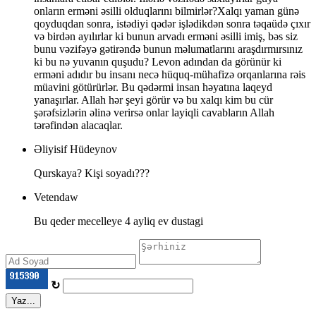
onların erməni əsilli olduqlarını bilmirlər?Xalqı yaman günə
qoyduqdan sonra, istədiyi qədər işlədikdən sonra təqaüdə çıxır
və birdən ayılırlar ki bunun arvadı erməni əsilli imiş, bəs siz
bunu vəzifəyə gətirəndə bunun məlumatlarını araşdırmırsınız
ki bu nə yuvanın quşudu? Levon adından da görünür ki
erməni adıdır bu insanı necə hüquq-mühafizə orqanlarına rəis
müavini götürürlər. Bu qədərmi insan həyatına laqeyd
yanaşırlar. Allah hər şeyi görür və bu xalqı kim bu cür
şərəfsizlərin əlinə verirsə onlar layiqli cavabların Allah
tərəfindən alacaqlar.
Əliyisif Hüdeynov
Qurskaya? Kişi soyadı???
Vetendaw
Bu qeder mecelleye 4 ayliq ev dustagi
↻
Yaz...