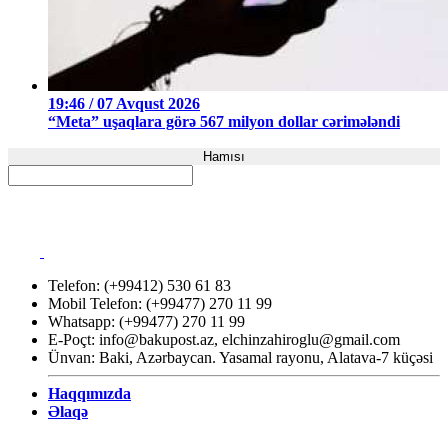
19:46 / 07 Avqust 2026
“Meta” uşaqlara görə 567 milyon dollar cərimələndi
Hamısı
Telefon: (+99412) 530 61 83
Mobil Telefon: (+99477) 270 11 99
Whatsapp: (+99477) 270 11 99
E-Poçt:
info@bakupost.az
,
elchinzahiroglu@gmail.com
Ünvan: Baki, Azərbaycan. Yasamal rayonu, Alatava-7 küçəsi
Haqqımızda
Əlaqə