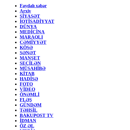
Faydalı xəbər
Arxiv
SİYASƏT
İQTİSADİYYAT
DÜNYA
MEDİCİNA
MARAQLI
CƏMİYYƏT
KÖŞƏ
SƏNƏT
MANŞET
SEÇİLƏN
MÜSAHİBƏ
KİTAB
HADİSƏ
FOTO
VİDEO
ÖNƏMLİ
FLƏŞ
GÜNDƏM
TƏHSİL
BAKUPOST TV
İDMAN
ÖZ ƏL