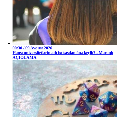
00:30 / 09 Avqust 2026
Hansı universitetlərin adı ixtisasdan önə keçib? - Maraqlı
AÇIQLAMA