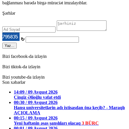
bağlanması barədə birgə müraciət imzalayıblar.
Şərhlər
↻
Yaz...
Bizi facebook-da izləyin
Bizi tiktok-da izləyin
Bizi youtube-da izləyin
Son xəbərlər
14:09 / 09 Avqust 2026
Çingiz Əlioğlu vəfat etdi
00:30 / 09 Avqust 2026
Hansı universitetlərin adı ixtisasdan önə keçib? - Maraqlı
AÇIQLAMA
00:15 / 09 Avqust 2026
Yeni həftənin əsas şanslıları olacaq
3 BÜRC
00:01 / 09 Avqust 2026