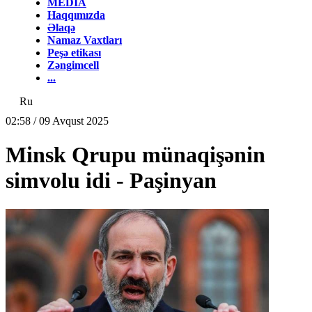
MEDİA
Haqqımızda
Əlaqə
Namaz Vaxtları
Peşə etikası
Zəngimcell
...
Ru
02:58 / 09 Avqust 2025
Minsk Qrupu münaqişənin
simvolu idi - Paşinyan