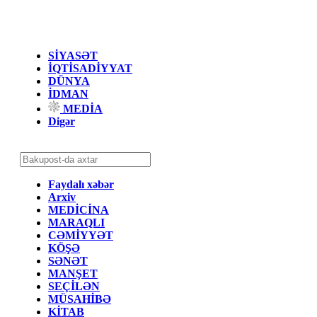
SİYASƏT
İQTİSADİYYAT
DÜNYA
İDMAN
MEDİA
Digər
Faydalı xəbər
Arxiv
MEDİCİNA
MARAQLI
CƏMİYYƏT
KÖŞƏ
SƏNƏT
MANŞET
SEÇİLƏN
MÜSAHİBƏ
KİTAB