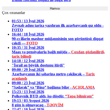
Hamısı
Çox oxunanlar
01:53 / 13 İyul 2026
Zeynəb adını tarixə yazdıran ilk azərbaycanlı qız oldu -
FOTO
16:44 / 18 İyul 2026
90-cı illərin məşhur müğənnisinin son görüntüsü diqqət
çəkdi —
FOTO
10:35 / 31 İyul 2026
Maaş və pensiyalarla bağlı müjdə –
Çoxdan gözlənilirdi,
tarix bilindi
14:18 / 12 İyul 2026
"İsrail ən böyük dostunu itirdi"
09:00 / 29 İyul 2026
Azərbaycanın iki şəhərinə metro çəkiləcək –
Tarix
açıqlandı
09:00 / 23 İyul 2026
“Sədərək” və “Binə” bağlana bilər
- AÇIQLAMA
15:23 / 13 İyul 2026
Polkovnik BYD aldı, işə düşdü:
“Tapa bilmirəm”
19:13 / 03 Avqust 2026
8 gün iş olmayacaq -
TƏQVİM
22:47 / 10 İyul 2026