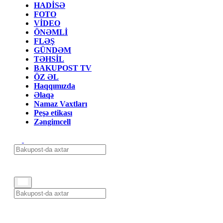
HADİSƏ
FOTO
VİDEO
ÖNƏMLİ
FLƏŞ
GÜNDƏM
TƏHSİL
BAKUPOST TV
ÖZ ƏL
Haqqımızda
Əlaqə
Namaz Vaxtları
Peşə etikası
Zəngimcell