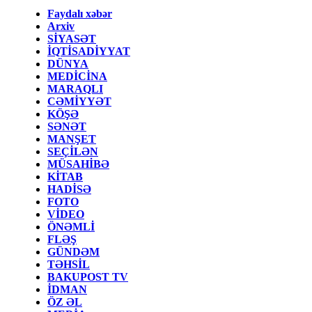
Faydalı xəbər
Arxiv
SİYASƏT
İQTİSADİYYAT
DÜNYA
MEDİCİNA
MARAQLI
CƏMİYYƏT
KÖŞƏ
SƏNƏT
MANŞET
SEÇİLƏN
MÜSAHİBƏ
KİTAB
HADİSƏ
FOTO
VİDEO
ÖNƏMLİ
FLƏŞ
GÜNDƏM
TƏHSİL
BAKUPOST TV
İDMAN
ÖZ ƏL