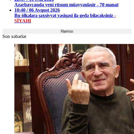
Azərbaycanda yeni rüsum müəyyənləşir - 70 manat
10:40 / 06 Avqust 2026
Bu ölkələrə şəxsiyyət vəsiqəsi ilə gedə biləcəksiniz
-
SİYAHI
Hamısı
Son xəbərlər