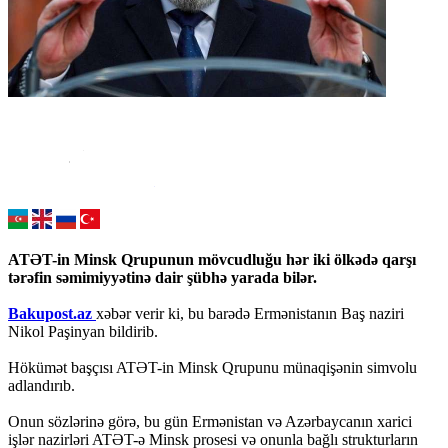
ATƏT-in Minsk Qrupunun mövcudluğu hər iki ölkədə qarşı
tərəfin səmimiyyətinə dair şübhə yarada bilər.
Bakupost.az
xəbər verir ki, bu barədə Ermənistanın Baş naziri
Nikol Paşinyan bildirib.
Hökümət başçısı ATƏT-in Minsk Qrupunu münaqişənin simvolu
adlandırıb.
Onun sözlərinə görə, bu gün Ermənistan və Azərbaycanın xarici
işlər nazirləri ATƏT-ə Minsk prosesi və onunla bağlı strukturların