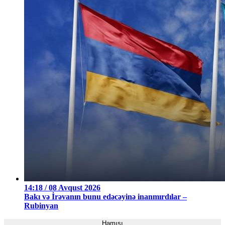
14:18 / 08 Avqust 2026
Bakı və İrəvanın bunu edəcəyinə inanmırdılar –
Rubinyan
Hamısı