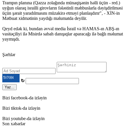
Trampın planına (Qəzza zolağında münaqişənin həlli üçün - red.)
uyğun olaraq israilli girovların fələstinli məhbuslarla dəyişdirilməsi
üçün şərait yaradılmasını müzakirə etməyi planlaşdırır", - XİN-in
Mətbuat xidmətinin yaydığı məlumatda deyilir.
Qeyd edək ki, bundan əvvəl media İsrail və HAMAS-ın ABŞ-ın
vasitəçiliyi ilə Misirdə sabah danışıqlar aparacağı ilə bağlı məlumat
yaymışdı.
Şərhlər
↻
Yaz...
Bizi facebook-da izləyin
Bizi tiktok-da izləyin
Bizi youtube-da izləyin
Son xəbərlər