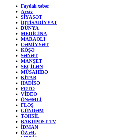
Faydalı xəbər
Arxiv
SİYASƏT
İQTİSADİYYAT
DÜNYA
MEDİCİNA
MARAQLI
CƏMİYYƏT
KÖŞƏ
SƏNƏT
MANŞET
SEÇİLƏN
MÜSAHİBƏ
KİTAB
HADİSƏ
FOTO
VİDEO
ÖNƏMLİ
FLƏŞ
GÜNDƏM
TƏHSİL
BAKUPOST TV
İDMAN
ÖZ ƏL