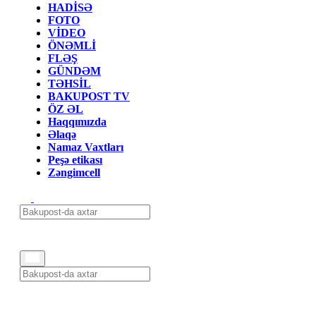
HADİSƏ
FOTO
VİDEO
ÖNƏMLİ
FLƏŞ
GÜNDƏM
TƏHSİL
BAKUPOST TV
ÖZ ƏL
Haqqımızda
Əlaqə
Namaz Vaxtları
Peşə etikası
Zəngimcell