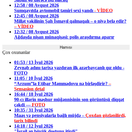
12:58 / 08 Avqust 2026
Sumqayıtda avtomobil təmiri sexi yandı
- VİDEO
12:45 / 08 Avqust 2026
Millət vəkilinin Şah İsmayıl qalmaqalı – o niyə belə edir?
– VİDEO
12:32 / 08 Avqust 2026
Ağdaşda nişan münaqişəsi: polis araşdırma aparır
Hamısı
Çox oxunanlar
01:53 / 13 İyul 2026
Zeynəb adını tarixə yazdıran ilk azərbaycanlı qız oldu -
FOTO
11:05 / 10 İyul 2026
“Arzum”la Etibar Məmmədovu nə birləşdirir?
–
Sensasion detal
16:44 / 18 İyul 2026
90-cı illərin məşhur müğənnisinin son görüntüsü diqqət
çəkdi —
FOTO
10:35 / 31 İyul 2026
Maaş və pensiyalarla bağlı müjdə –
Çoxdan gözlənilirdi,
tarix bilindi
14:18 / 12 İyul 2026
"İsrail ən böyük dostunu itirdi"