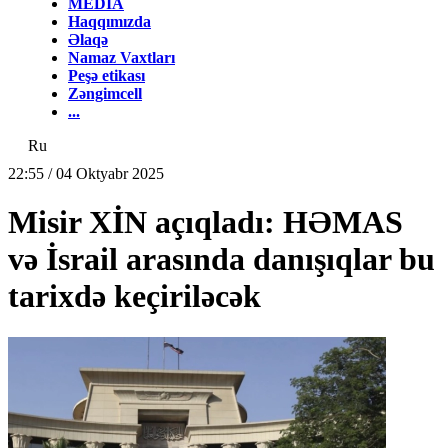
MEDİA
Haqqımızda
Əlaqə
Namaz Vaxtları
Peşə etikası
Zəngimcell
...
Ru
22:55 / 04 Oktyabr 2025
Misir XİN açıqladı: HƏMAS
və İsrail arasında danışıqlar bu
tarixdə keçiriləcək