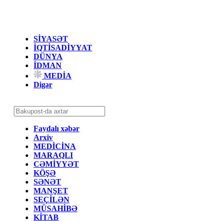
SİYASƏT
İQTİSADİYYAT
DÜNYA
İDMAN
MEDİA
Digər
Faydalı xəbər
Arxiv
MEDİCİNA
MARAQLI
CƏMİYYƏT
KÖŞƏ
SƏNƏT
MANŞET
SEÇİLƏN
MÜSAHİBƏ
KİTAB