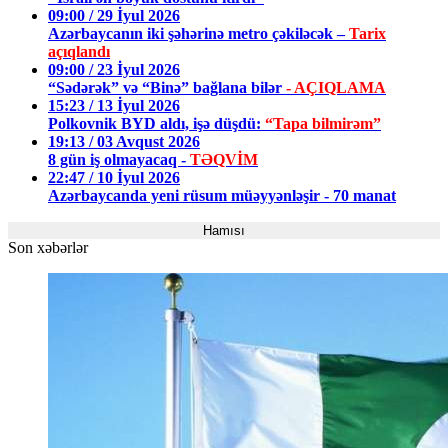
09:00 / 29 İyul 2026
Azərbaycanın iki şəhərinə metro çəkiləcək –
Tarix
açıqlandı
09:00 / 23 İyul 2026
“Sədərək” və “Binə” bağlana bilər
- AÇIQLAMA
15:23 / 13 İyul 2026
Polkovnik BYD aldı, işə düşdü:
“Tapa bilmirəm”
19:13 / 03 Avqust 2026
8 gün iş olmayacaq -
TƏQVİM
22:47 / 10 İyul 2026
Azərbaycanda yeni rüsum müəyyənləşir - 70 manat
Hamısı
Son xəbərlər