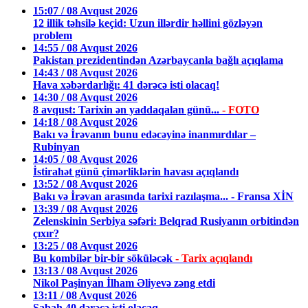
15:07 / 08 Avqust 2026
12 illik təhsilə keçid: Uzun illərdir həllini gözləyən
problem
14:55 / 08 Avqust 2026
Pakistan prezidentindən Azərbaycanla bağlı açıqlama
14:43 / 08 Avqust 2026
Hava xəbərdarlığı: 41 dərəcə isti olacaq!
14:30 / 08 Avqust 2026
8 avqust: Tarixin ən yaddaqalan günü...
- FOTO
14:18 / 08 Avqust 2026
Bakı və İrəvanın bunu edəcəyinə inanmırdılar –
Rubinyan
14:05 / 08 Avqust 2026
İstirahət günü çimərliklərin havası açıqlandı
13:52 / 08 Avqust 2026
Bakı və İrəvan arasında tarixi razılaşma... - Fransa XİN
13:39 / 08 Avqust 2026
Zelenskinin Serbiya səfəri: Belqrad Rusiyanın orbitindən
çıxır?
13:25 / 08 Avqust 2026
Bu kombilər bir-bir söküləcək
- Tarix açıqlandı
13:13 / 08 Avqust 2026
Nikol Paşinyan İlham Əliyevə zəng etdi
13:11 / 08 Avqust 2026
Sabah 40 dərəcə isti olacaq