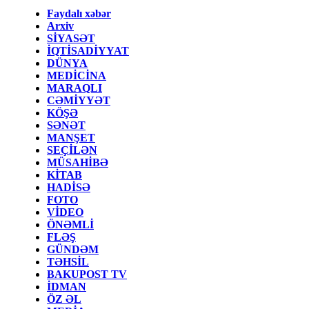
Faydalı xəbər
Arxiv
SİYASƏT
İQTİSADİYYAT
DÜNYA
MEDİCİNA
MARAQLI
CƏMİYYƏT
KÖŞƏ
SƏNƏT
MANŞET
SEÇİLƏN
MÜSAHİBƏ
KİTAB
HADİSƏ
FOTO
VİDEO
ÖNƏMLİ
FLƏŞ
GÜNDƏM
TƏHSİL
BAKUPOST TV
İDMAN
ÖZ ƏL