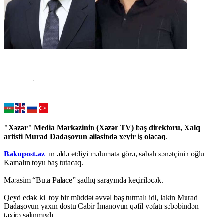
"Xəzər" Media Mərkəzinin (Xəzər TV) baş direktoru, Xalq
artisti Murad Dadaşovun ailəsində xeyir iş olacaq
.
Bakupost.az
-ın əldə etdiyi məlumata görə, sabah sənətçinin oğlu
Kamalın toyu baş tutacaq.
Mərasim “Buta Palace” şadlıq sarayında keçiriləcək.
Qeyd edək ki, toy bir müddət əvvəl baş tutmalı idi, lakin Murad
Dadaşovun yaxın dostu Cabir İmanovun qəfil vəfatı səbəbindən
təxirə salınmışdı.