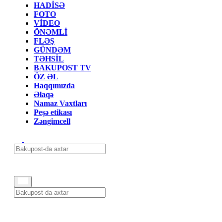
HADİSƏ
FOTO
VİDEO
ÖNƏMLİ
FLƏŞ
GÜNDƏM
TƏHSİL
BAKUPOST TV
ÖZ ƏL
Haqqımızda
Əlaqə
Namaz Vaxtları
Peşə etikası
Zəngimcell