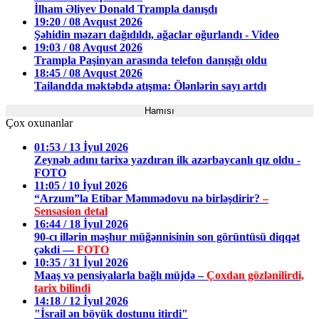
İlham Əliyev Donald Trampla danışdı
19:20 / 08 Avqust 2026
Şəhidin məzarı dağıdıldı, ağaclar oğurlandı - Video
19:03 / 08 Avqust 2026
Trampla Paşinyan arasında telefon danışığı oldu
18:45 / 08 Avqust 2026
Tailandda məktəbdə atışma: Ölənlərin sayı artdı
Hamısı
Çox oxunanlar
01:53 / 13 İyul 2026
Zeynəb adını tarixə yazdıran ilk azərbaycanlı qız oldu -
FOTO
11:05 / 10 İyul 2026
“Arzum”la Etibar Məmmədovu nə birləşdirir?
–
Sensasion detal
16:44 / 18 İyul 2026
90-cı illərin məşhur müğənnisinin son görüntüsü diqqət
çəkdi —
FOTO
10:35 / 31 İyul 2026
Maaş və pensiyalarla bağlı müjdə –
Çoxdan gözlənilirdi,
tarix bilindi
14:18 / 12 İyul 2026
"İsrail ən böyük dostunu itirdi"