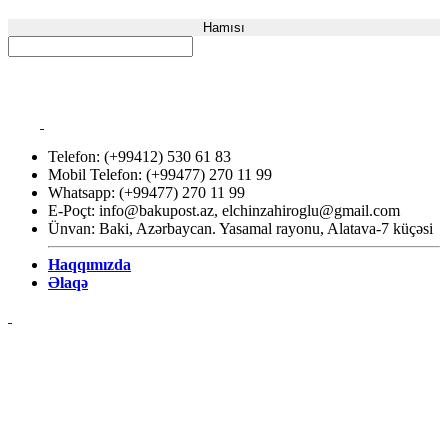
Hamısı
Telefon: (+99412) 530 61 83
Mobil Telefon: (+99477) 270 11 99
Whatsapp: (+99477) 270 11 99
E-Poçt:
info@bakupost.az
,
elchinzahiroglu@gmail.com
Ünvan: Baki, Azərbaycan. Yasamal rayonu, Alatava-7 küçəsi
Haqqımızda
Əlaqə