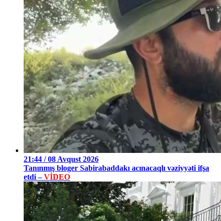
21:44 / 08 Avqust 2026
Tanınmış bloger Sabirabaddakı acınacaqlı vəziyyəti ifşa
etdi –
VİDEO