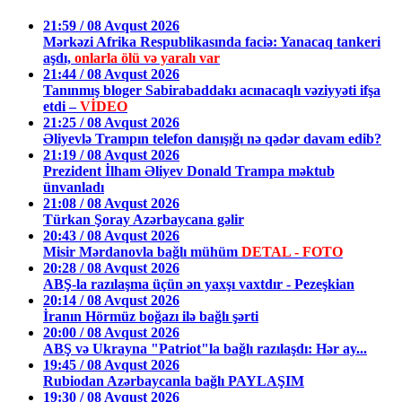
21:59 / 08 Avqust 2026
Mərkəzi Afrika Respublikasında faciə: Yanacaq tankeri
aşdı,
onlarla ölü və yaralı var
21:44 / 08 Avqust 2026
Tanınmış bloger Sabirabaddakı acınacaqlı vəziyyəti ifşa
etdi –
VİDEO
21:25 / 08 Avqust 2026
Əliyevlə Trampın telefon danışığı nə qədər davam edib?
21:19 / 08 Avqust 2026
Prezident İlham Əliyev Donald Trampa məktub
ünvanladı
21:08 / 08 Avqust 2026
Türkan Şoray Azərbaycana gəlir
20:43 / 08 Avqust 2026
Misir Mərdanovla bağlı mühüm
DETAL - FOTO
20:28 / 08 Avqust 2026
ABŞ-la razılaşma üçün ən yaxşı vaxtdır - Pezeşkian
20:14 / 08 Avqust 2026
İranın Hörmüz boğazı ilə bağlı şərti
20:00 / 08 Avqust 2026
ABŞ və Ukrayna "Patriot"la bağlı razılaşdı: Hər ay...
19:45 / 08 Avqust 2026
Rubiodan Azərbaycanla bağlı PAYLAŞIM
19:30 / 08 Avqust 2026