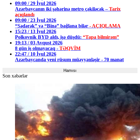
09:00 / 29 İyul 2026
Azərbaycanın iki şəhərinə metro çəkiləcək –
Tarix
açıqlandı
09:00 / 23 İyul 2026
“Sədərək” və “Binə” bağlana bilər
- AÇIQLAMA
15:23 / 13 İyul 2026
Polkovnik BYD aldı, işə düşdü:
“Tapa bilmirəm”
19:13 / 03 Avqust 2026
8 gün iş olmayacaq -
TƏQVİM
22:47 / 10 İyul 2026
Azərbaycanda yeni rüsum müəyyənləşir - 70 manat
Hamısı
Son xəbərlər