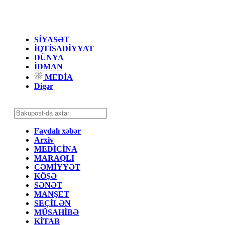
SİYASƏT
İQTİSADİYYAT
DÜNYA
İDMAN
MEDİA
Digər
Faydalı xəbər
Arxiv
MEDİCİNA
MARAQLI
CƏMİYYƏT
KÖŞƏ
SƏNƏT
MANŞET
SEÇİLƏN
MÜSAHİBƏ
KİTAB