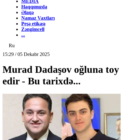
MEDİA
Haqqımızda
Əlaqə
Namaz Vaxtları
Peşə etikası
Zəngimcell
...
Ru
15:29 / 05 Dekabr 2025
Murad Dadaşov oğluna toy
edir - Bu tarixdə...