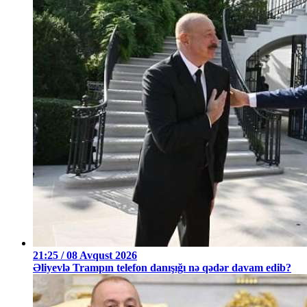
21:25 / 08 Avqust 2026
Əliyevlə Trampın telefon danışığı nə qədər davam edib?