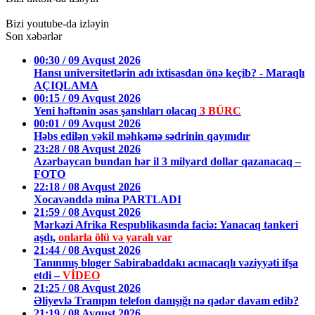
Bizi youtube-da izləyin
Son xəbərlər
00:30 / 09 Avqust 2026
Hansı universitetlərin adı ixtisasdan önə keçib? - Maraqlı
AÇIQLAMA
00:15 / 09 Avqust 2026
Yeni həftənin əsas şanslıları olacaq
3 BÜRC
00:01 / 09 Avqust 2026
Həbs edilən vəkil məhkəmə sədrinin qayınıdır
23:28 / 08 Avqust 2026
Azərbaycan bundan hər il 3 milyard dollar qazanacaq –
FOTO
22:18 / 08 Avqust 2026
Xocavənddə mina PARTLADI
21:59 / 08 Avqust 2026
Mərkəzi Afrika Respublikasında faciə: Yanacaq tankeri
aşdı,
onlarla ölü və yaralı var
21:44 / 08 Avqust 2026
Tanınmış bloger Sabirabaddakı acınacaqlı vəziyyəti ifşa
etdi –
VİDEO
21:25 / 08 Avqust 2026
Əliyevlə Trampın telefon danışığı nə qədər davam edib?
21:19 / 08 Avqust 2026