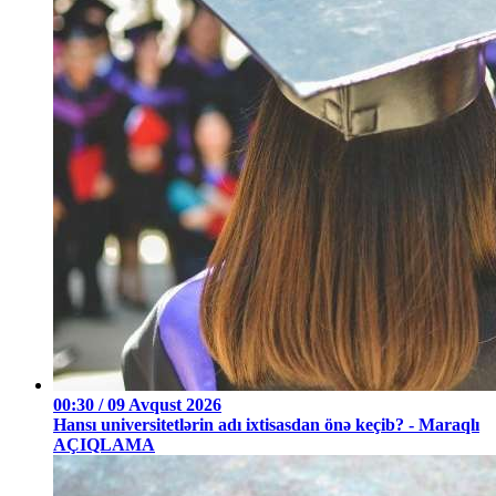
00:30 / 09 Avqust 2026
Hansı universitetlərin adı ixtisasdan önə keçib? - Maraqlı
AÇIQLAMA