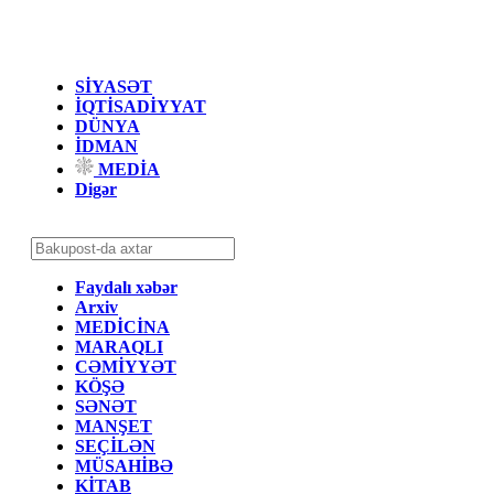
SİYASƏT
İQTİSADİYYAT
DÜNYA
İDMAN
MEDİA
Digər
Faydalı xəbər
Arxiv
MEDİCİNA
MARAQLI
CƏMİYYƏT
KÖŞƏ
SƏNƏT
MANŞET
SEÇİLƏN
MÜSAHİBƏ
KİTAB