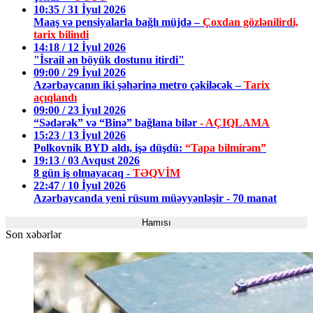
10:35 / 31 İyul 2026
Maaş və pensiyalarla bağlı müjdə –
Çoxdan gözlənilirdi,
tarix bilindi
14:18 / 12 İyul 2026
"İsrail ən böyük dostunu itirdi"
09:00 / 29 İyul 2026
Azərbaycanın iki şəhərinə metro çəkiləcək –
Tarix
açıqlandı
09:00 / 23 İyul 2026
“Sədərək” və “Binə” bağlana bilər
- AÇIQLAMA
15:23 / 13 İyul 2026
Polkovnik BYD aldı, işə düşdü:
“Tapa bilmirəm”
19:13 / 03 Avqust 2026
8 gün iş olmayacaq -
TƏQVİM
22:47 / 10 İyul 2026
Azərbaycanda yeni rüsum müəyyənləşir - 70 manat
Hamısı
Son xəbərlər