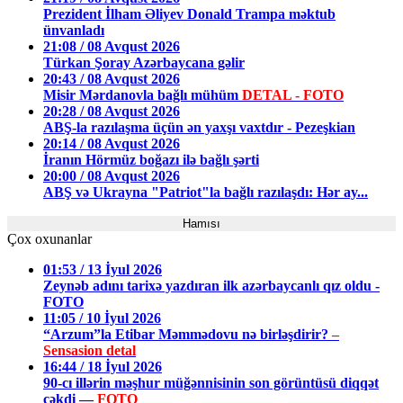
Prezident İlham Əliyev Donald Trampa məktub
ünvanladı
21:08 / 08 Avqust 2026
Türkan Şoray Azərbaycana gəlir
20:43 / 08 Avqust 2026
Misir Mərdanovla bağlı mühüm
DETAL - FOTO
20:28 / 08 Avqust 2026
ABŞ-la razılaşma üçün ən yaxşı vaxtdır - Pezeşkian
20:14 / 08 Avqust 2026
İranın Hörmüz boğazı ilə bağlı şərti
20:00 / 08 Avqust 2026
ABŞ və Ukrayna "Patriot"la bağlı razılaşdı: Hər ay...
Hamısı
Çox oxunanlar
01:53 / 13 İyul 2026
Zeynəb adını tarixə yazdıran ilk azərbaycanlı qız oldu -
FOTO
11:05 / 10 İyul 2026
“Arzum”la Etibar Məmmədovu nə birləşdirir?
–
Sensasion detal
16:44 / 18 İyul 2026
90-cı illərin məşhur müğənnisinin son görüntüsü diqqət
çəkdi —
FOTO