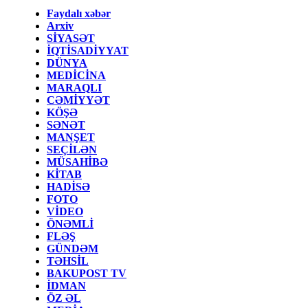
Faydalı xəbər
Arxiv
SİYASƏT
İQTİSADİYYAT
DÜNYA
MEDİCİNA
MARAQLI
CƏMİYYƏT
KÖŞƏ
SƏNƏT
MANŞET
SEÇİLƏN
MÜSAHİBƏ
KİTAB
HADİSƏ
FOTO
VİDEO
ÖNƏMLİ
FLƏŞ
GÜNDƏM
TƏHSİL
BAKUPOST TV
İDMAN
ÖZ ƏL