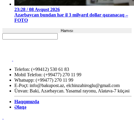
23:28 / 08 Avqust 2026
Azərbaycan bundan hər il 3 milyard dollar qazanacaq –
FOTO
Hamısı
Telefon: (+99412) 530 61 83
Mobil Telefon: (+99477) 270 11 99
Whatsapp: (+99477) 270 11 99
E-Poçt:
info@bakupost.az
,
elchinzahiroglu@gmail.com
Ünvan: Baki, Azərbaycan. Yasamal rayonu, Alatava-7 küçəsi
Haqqımızda
Əlaqə