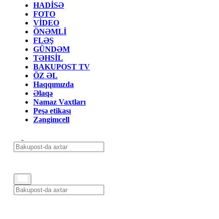
HADİSƏ
FOTO
VİDEO
ÖNƏMLİ
FLƏŞ
GÜNDƏM
TƏHSİL
BAKUPOST TV
ÖZ ƏL
Haqqımızda
Əlaqə
Namaz Vaxtları
Peşə etikası
Zəngimcell