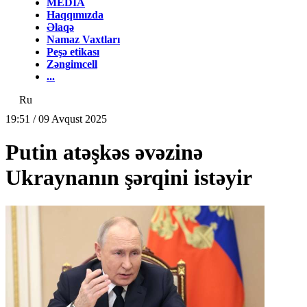
MEDİA
Haqqımızda
Əlaqə
Namaz Vaxtları
Peşə etikası
Zəngimcell
...
Ru
19:51 / 09 Avqust 2025
Putin atəşkəs əvəzinə
Ukraynanın şərqini istəyir