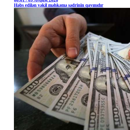
Həbs edilən vəkil məhkəmə sədrinin qayınıdır