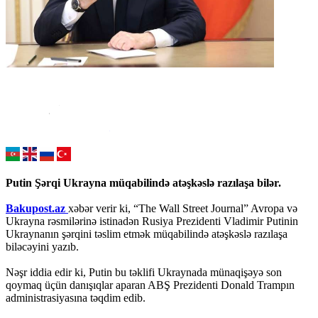
Putin Şərqi Ukrayna müqabilində atəşkəslə razılaşa bilər.
Bakupost.az
xəbər verir ki, “The Wall Street Journal” Avropa və
Ukrayna rəsmilərinə istinadən Rusiya Prezidenti Vladimir Putinin
Ukraynanın şərqini təslim etmək müqabilində atəşkəslə razılaşa
biləcəyini yazıb.
Nəşr iddia edir ki, Putin bu təklifi Ukraynada münaqişəyə son
qoymaq üçün danışıqlar aparan ABŞ Prezidenti Donald Trampın
administrasiyasına təqdim edib.