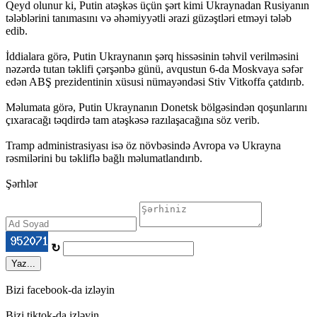
Qeyd olunur ki, Putin atəşkəs üçün şərt kimi Ukraynadan Rusiyanın
tələblərini tanımasını və əhəmiyyətli ərazi güzəştləri etməyi tələb
edib.
İddialara görə, Putin Ukraynanın şərq hissəsinin təhvil verilməsini
nəzərdə tutan təklifi çərşənbə günü, avqustun 6-da Moskvaya səfər
edən ABŞ prezidentinin xüsusi nümayəndəsi Stiv Vitkoffa çatdırıb.
Məlumata görə, Putin Ukraynanın Donetsk bölgəsindən qoşunlarını
çıxaracağı təqdirdə tam atəşkəsə razılaşacağına söz verib.
Tramp administrasiyası isə öz növbəsində Avropa və Ukrayna
rəsmilərini bu təkliflə bağlı məlumatlandırıb.
Şərhlər
↻
Yaz...
Bizi facebook-da izləyin
Bizi tiktok-da izləyin