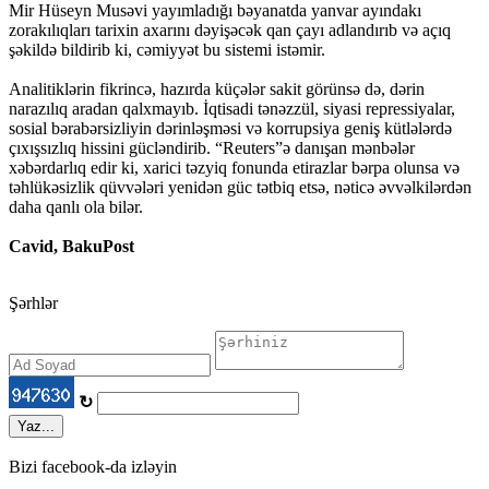
Mir Hüseyn Musəvi yayımladığı bəyanatda yanvar ayındakı
zorakılıqları tarixin axarını dəyişəcək qan çayı adlandırıb və açıq
şəkildə bildirib ki, cəmiyyət bu sistemi istəmir.
Analitiklərin fikrincə, hazırda küçələr sakit görünsə də, dərin
narazılıq aradan qalxmayıb. İqtisadi tənəzzül, siyasi repressiyalar,
sosial bərabərsizliyin dərinləşməsi və korrupsiya geniş kütlələrdə
çıxışsızlıq hissini gücləndirib. “Reuters”ə danışan mənbələr
xəbərdarlıq edir ki, xarici təzyiq fonunda etirazlar bərpa olunsa və
təhlükəsizlik qüvvələri yenidən güc tətbiq etsə, nəticə əvvəlkilərdən
daha qanlı ola bilər.
Cavid, BakuPost
Şərhlər
↻
Yaz...
Bizi facebook-da izləyin