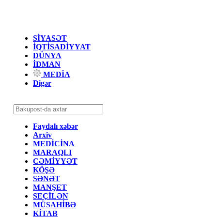
SİYASƏT
İQTİSADİYYAT
DÜNYA
İDMAN
MEDİA
Digər
Faydalı xəbər
Arxiv
MEDİCİNA
MARAQLI
CƏMİYYƏT
KÖŞƏ
SƏNƏT
MANŞET
SEÇİLƏN
MÜSAHİBƏ
KİTAB