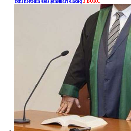
Yeni həftənin əsas şanslıları olacaq
3 BÜRC