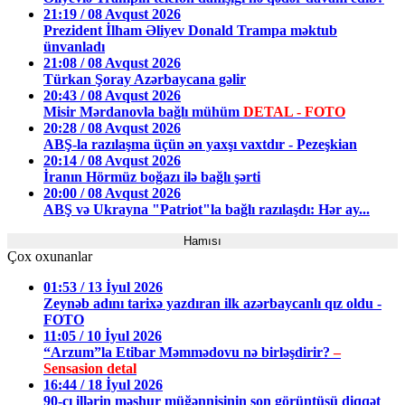
21:19 / 08 Avqust 2026
Prezident İlham Əliyev Donald Trampa məktub
ünvanladı
21:08 / 08 Avqust 2026
Türkan Şoray Azərbaycana gəlir
20:43 / 08 Avqust 2026
Misir Mərdanovla bağlı mühüm
DETAL - FOTO
20:28 / 08 Avqust 2026
ABŞ-la razılaşma üçün ən yaxşı vaxtdır - Pezeşkian
20:14 / 08 Avqust 2026
İranın Hörmüz boğazı ilə bağlı şərti
20:00 / 08 Avqust 2026
ABŞ və Ukrayna "Patriot"la bağlı razılaşdı: Hər ay...
Hamısı
Çox oxunanlar
01:53 / 13 İyul 2026
Zeynəb adını tarixə yazdıran ilk azərbaycanlı qız oldu -
FOTO
11:05 / 10 İyul 2026
“Arzum”la Etibar Məmmədovu nə birləşdirir?
–
Sensasion detal
16:44 / 18 İyul 2026
90-cı illərin məşhur müğənnisinin son görüntüsü diqqət