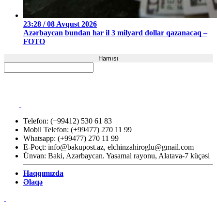
23:28 / 08 Avqust 2026
Azərbaycan bundan hər il 3 milyard dollar qazanacaq –
FOTO
Hamısı
Telefon: (+99412) 530 61 83
Mobil Telefon: (+99477) 270 11 99
Whatsapp: (+99477) 270 11 99
E-Poçt:
info@bakupost.az
,
elchinzahiroglu@gmail.com
Ünvan: Baki, Azərbaycan. Yasamal rayonu, Alatava-7 küçəsi
Haqqımızda
Əlaqə