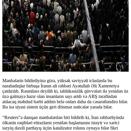
Mənbələrin bildirdiyinə görə, yüksək səviyyəli iclaslarda bu
narahatlıqlar birbaşa İranın ali rəhbəri Ayətullah Əli Xameneiyə
çatdırılıb. Rəsmilərə deyilib ki, təhlükəsizlik qüvvələri ilə yenidən üz
üzə gəlməyə hazır olan insanların sayı artıb və ABŞ tərəfindən
atılacaq məhdud hərbi addım belə onları daha da cəsarətləndirə bilər.
Bu isə siyasi sistem üçün geri dönməz nəticələr yarada bilər.
“Reuters”ə danışan mənbələrdən biri bildirib ki, İran rəhbərliyində
ölkənin rəqibləri etirazların yenidən başlamasını istəyir və xarici
təzyiq daxili partlayış üçün katalizator rolunu oynaya bilər fikri