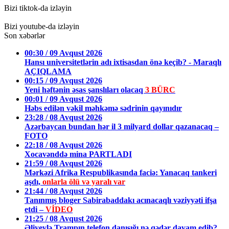
Bizi tiktok-da izləyin
Bizi youtube-da izləyin
Son xəbərlər
00:30 / 09 Avqust 2026
Hansı universitetlərin adı ixtisasdan önə keçib? - Maraqlı
AÇIQLAMA
00:15 / 09 Avqust 2026
Yeni həftənin əsas şanslıları olacaq
3 BÜRC
00:01 / 09 Avqust 2026
Həbs edilən vəkil məhkəmə sədrinin qayınıdır
23:28 / 08 Avqust 2026
Azərbaycan bundan hər il 3 milyard dollar qazanacaq –
FOTO
22:18 / 08 Avqust 2026
Xocavənddə mina PARTLADI
21:59 / 08 Avqust 2026
Mərkəzi Afrika Respublikasında faciə: Yanacaq tankeri
aşdı,
onlarla ölü və yaralı var
21:44 / 08 Avqust 2026
Tanınmış bloger Sabirabaddakı acınacaqlı vəziyyəti ifşa
etdi –
VİDEO
21:25 / 08 Avqust 2026
Əliyevlə Trampın telefon danışığı nə qədər davam edib?