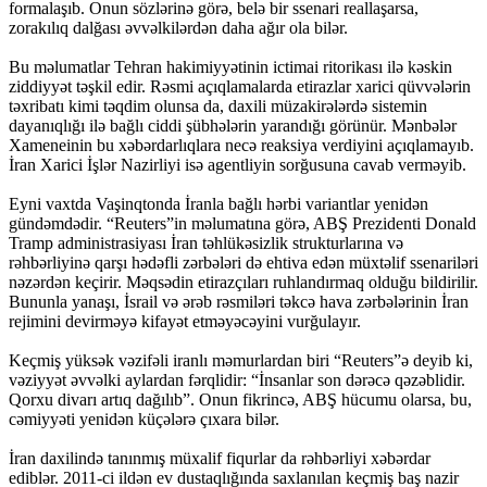
formalaşıb. Onun sözlərinə görə, belə bir ssenari reallaşarsa,
zorakılıq dalğası əvvəlkilərdən daha ağır ola bilər.
Bu məlumatlar Tehran hakimiyyətinin ictimai ritorikası ilə kəskin
ziddiyyət təşkil edir. Rəsmi açıqlamalarda etirazlar xarici qüvvələrin
təxribatı kimi təqdim olunsa da, daxili müzakirələrdə sistemin
dayanıqlığı ilə bağlı ciddi şübhələrin yarandığı görünür. Mənbələr
Xameneinin bu xəbərdarlıqlara necə reaksiya verdiyini açıqlamayıb.
İran Xarici İşlər Nazirliyi isə agentliyin sorğusuna cavab verməyib.
Eyni vaxtda Vaşinqtonda İranla bağlı hərbi variantlar yenidən
gündəmdədir. “Reuters”in məlumatına görə, ABŞ Prezidenti Donald
Tramp administrasiyası İran təhlükəsizlik strukturlarına və
rəhbərliyinə qarşı hədəfli zərbələri də ehtiva edən müxtəlif ssenariləri
nəzərdən keçirir. Məqsədin etirazçıları ruhlandırmaq olduğu bildirilir.
Bununla yanaşı, İsrail və ərəb rəsmiləri təkcə hava zərbələrinin İran
rejimini devirməyə kifayət etməyəcəyini vurğulayır.
Keçmiş yüksək vəzifəli iranlı məmurlardan biri “Reuters”ə deyib ki,
vəziyyət əvvəlki aylardan fərqlidir: “İnsanlar son dərəcə qəzəblidir.
Qorxu divarı artıq dağılıb”. Onun fikrincə, ABŞ hücumu olarsa, bu,
cəmiyyəti yenidən küçələrə çıxara bilər.
İran daxilində tanınmış müxalif fiqurlar da rəhbərliyi xəbərdar
ediblər. 2011-ci ildən ev dustaqlığında saxlanılan keçmiş baş nazir