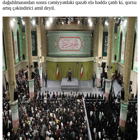
dağıdılmasından sonra cəmiyyətdəki qəzəb elə həddə çatıb ki, qorxu
artıq çəkindirici amil deyil.