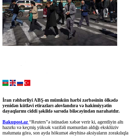
İran rəhbərliyi ABŞ-ın mümkün hərbi zərbəsinin ölkədə
yenidən kütləvi etirazları alovlandıra və hakimiyyətin
dayaqlarını ciddi şəkildə sarsıda biləcəyindən narahatdır.
Bakupost.az
“Reuters”ə istinadən xəbər verir ki, agentliyin altı
hazırkı və keçmiş yüksək vəzifəli məmurdan aldığı eksklüziv
məlumata görə, son ayda hökumət əleyhinə aksiyaların zorakılıqla