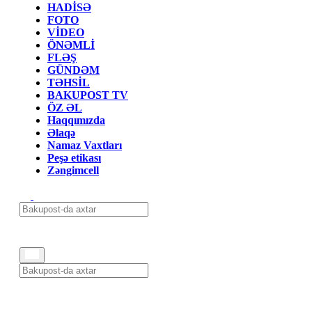
HADİSƏ
FOTO
VİDEO
ÖNƏMLİ
FLƏŞ
GÜNDƏM
TƏHSİL
BAKUPOST TV
ÖZ ƏL
Haqqımızda
Əlaqə
Namaz Vaxtları
Peşə etikası
Zəngimcell