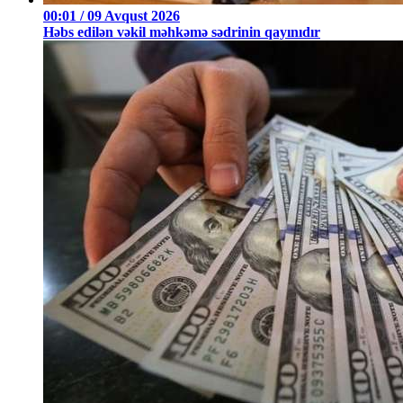
00:01 / 09 Avqust 2026
Həbs edilən vəkil məhkəmə sədrinin qayınıdır