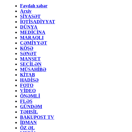
Faydalı xəbər
Arxiv
SİYASƏT
İQTİSADİYYAT
DÜNYA
MEDİCİNA
MARAQLI
CƏMİYYƏT
KÖŞƏ
SƏNƏT
MANŞET
SEÇİLƏN
MÜSAHİBƏ
KİTAB
HADİSƏ
FOTO
VİDEO
ÖNƏMLİ
FLƏŞ
GÜNDƏM
TƏHSİL
BAKUPOST TV
İDMAN
ÖZ ƏL