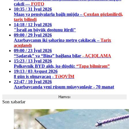
çəkdi —
FOTO
10:35 / 31 İyul 2026
Maaş və pensiyalarla bağlı müjdə –
Çoxdan gözlənilirdi,
tarix bilindi
14:18 / 12 İyul 2026
"İsrail ən böyük dostunu itirdi"
09:00 / 29 İyul 2026
Azərbaycanın iki şəhərinə metro çəkiləcək –
Tarix
açıqlandı
09:00 / 23 İyul 2026
“Sədərək” və “Binə” bağlana bilər
- AÇIQLAMA
15:23 / 13 İyul 2026
Polkovnik BYD aldı, işə düşdü:
“Tapa bilmirəm”
19:13 / 03 Avqust 2026
8 gün iş olmayacaq -
TƏQVİM
22:47 / 10 İyul 2026
Azərbaycanda yeni rüsum müəyyənləşir - 70 manat
Hamısı
Son xəbərlər