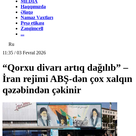
MEDİA
Haqqımızda
Əlaqə
Namaz Vaxtları
Peşə etikası
Zəngimcell
...
Ru
11:35 / 03 Fevral 2026
“Qorxu divarı artıq dağılıb” –
İran rejimi ABŞ-dən çox xalqın
qəzəbindən çəkinir