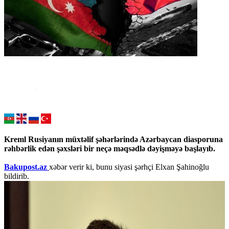
Kreml Rusiyanın müxtəlif şəhərlərində Azərbaycan diasporuna
rəhbərlik edən şəxsləri bir neçə məqsədlə dəyişməyə başlayıb.
Bakupost.az
xəbər verir ki, bunu siyasi şərhçi Elxan Şahinoğlu
bildirib.