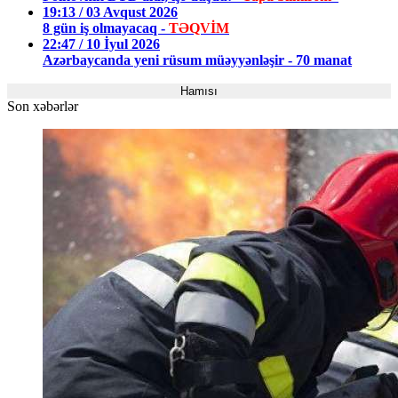
19:13 / 03 Avqust 2026
8 gün iş olmayacaq -
TƏQVİM
22:47 / 10 İyul 2026
Azərbaycanda yeni rüsum müəyyənləşir - 70 manat
Hamısı
Son xəbərlər