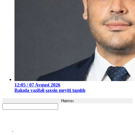
12:05 / 07 Avqust 2026
Bakıda vəzifəli şəxsin meyiti tapıldı
Hamısı