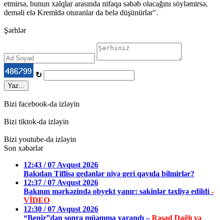
etmirsə, bunun xalqlar arasında nifaqa səbəb olacağını söyləmirsə,
deməli elə Kremldə oturanlar da belə düşünürlər".
Şərhlər
↻
Yaz...
Bizi facebook-da izləyin
Bizi tiktok-da izləyin
Bizi youtube-da izləyin
Son xəbərlər
12:43 / 07 Avqust 2026
Bakıdan Tiflisə gedənlər niyə geri qayıda bilmirlər?
12:37 / 07 Avqust 2026
Bakının mərkəzində obyekt yanır: sakinlər təxliyə edildi
-
VİDEO
12:30 / 07 Avqust 2026
“Beniz”dən sonra müəmma yarandı –
Rəşad Dağlı və