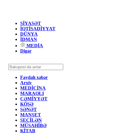
SİYASƏT
İQTİSADİYYAT
DÜNYA
İDMAN
MEDİA
Digər
Faydalı xəbər
Arxiv
MEDİCİNA
MARAQLI
CƏMİYYƏT
KÖŞƏ
SƏNƏT
MANŞET
SEÇİLƏN
MÜSAHİBƏ
KİTAB