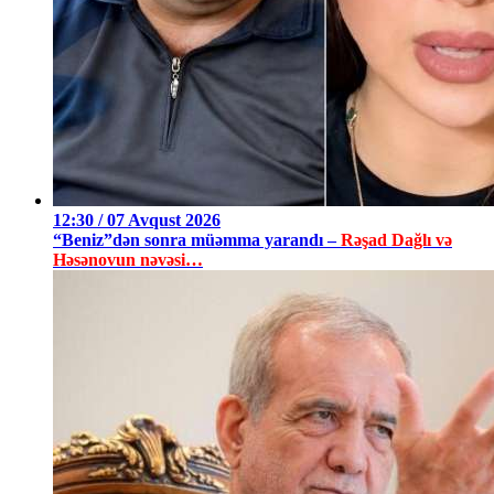
12:30 / 07 Avqust 2026
“Beniz”dən sonra müəmma yarandı –
Rəşad Dağlı və
Həsənovun nəvəsi…