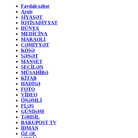
Faydalı xəbər
Arxiv
SİYASƏT
İQTİSADİYYAT
DÜNYA
MEDİCİNA
MARAQLI
CƏMİYYƏT
KÖŞƏ
SƏNƏT
MANŞET
SEÇİLƏN
MÜSAHİBƏ
KİTAB
HADİSƏ
FOTO
VİDEO
ÖNƏMLİ
FLƏŞ
GÜNDƏM
TƏHSİL
BAKUPOST TV
İDMAN
ÖZ ƏL