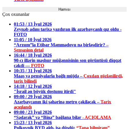
Hamısı
Çox oxunanlar
01:53 / 13 İyul 2026
Zeynəb adını tarixə yazdıran ilk azərbaycanlı qız oldu -
FOTO
11:05 / 10 İyul 2026
“Arzum”la Etibar Məmmədovu nə birləşdirir?
–
Sensasion detal
16:44 / 18 İyul 2026
90-cı illərin məşhur müğənnisinin son görüntüsü diqqət
çəkdi —
FOTO
10:35 / 31 İyul 2026
Maaş və pensiyalarla bağlı müjdə –
Çoxdan gözlənilirdi,
tarix bilindi
14:18 / 12 İyul 2026
"İsrail ən böyük dostunu itirdi"
09:00 / 29 İyul 2026
Azərbaycanın iki şəhərinə metro çəkiləcək –
Tarix
açıqlandı
09:00 / 23 İyul 2026
“Sədərək” və “Binə” bağlana bilər
- AÇIQLAMA
15:23 / 13 İyul 2026
Polkovnik BYD aldı, işə düşdü:
“Tapa bilmirəm”