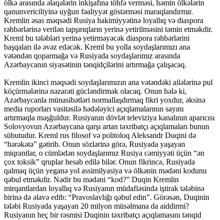
ölkə arasında əlaqələrin inkişafına töhfə verməsi, həmin ölkələrin
qanunvericiliyinə uyğun fəaliyyət göstərməsi maraqlandırmır.
Kremlin əsas məqsədi Rusiya hakimiyyətinə loyallıq və diaspora
rəhbərlərinə verilən tapşırıqların yerinə yetirilməsini təmin etməkdir.
Kreml bu tələbləri yerinə yetirməyəcək diaspora rəhbərlərini
başqaları ilə əvəz edəcək. Kreml bu yolla soydaşlarımızı ana
vətəndən qoparmağa və Rusiyada soydaşlarımız arasında
Azərbaycanın siyasətinin tənqidçilərini artırmağa çalışacaq.
Kremlin ikinci məqsədi soydaşlarımızın ana vətəndəki ailələrinə pul
köçürmələrinə nəzarəti gücləndirmək olacaq. Onun hələ ki,
Azərbaycanla münasibətləri normallaşdırmaq fikri yoxdur, əksinə
media ruporları vasitəsilə hədələyici açıqlamalarının sayını
artırmaqla məşğuldur. Rusiyanın dövlət televiziya kanalının aparıcısı
Solovyovun Azərbaycana qarşı artan təxribatçı açıqlamaları bunun
sübutudur. Kreml rus filosof və politoloq Aleksandr Duqini də
“hərəkətə” gətirib. Onun sözlərinə görə, Rusiyada yaşayan
miqrantlar, o cümlədən soydaşlarımız Rusiya cəmiyyəti üçün “ən
çox toksik” qruplar hesab edilə bilər. Onun fikrincə, Rusiyada
qalmaq üçün yeganə yol assimilyasiya və ölkənin mədəni kodunu
qəbul etməkdir. Nədir bu mədəni “kod?” Duqin Kremlin
mirqantlardan loyallıq və Rusiyanın müdafiəsində iştirak tələbinə
birinə də əlavə edib: “Pravoslavlığı qəbul edin”. Görəsən, Duqinin
tələbi Rusiyada yaşayan 20 milyon müsəlmana da aiddirmi?
Rusiyanın heç bir rəsmisi Duqinin təxribatçı açıqlamasını tənqid