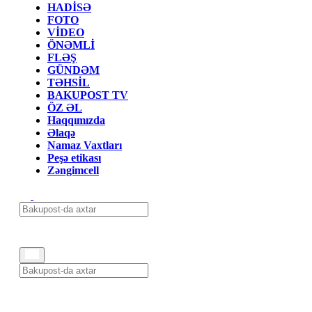
HADİSƏ
FOTO
VİDEO
ÖNƏMLİ
FLƏŞ
GÜNDƏM
TƏHSİL
BAKUPOST TV
ÖZ ƏL
Haqqımızda
Əlaqə
Namaz Vaxtları
Peşə etikası
Zəngimcell