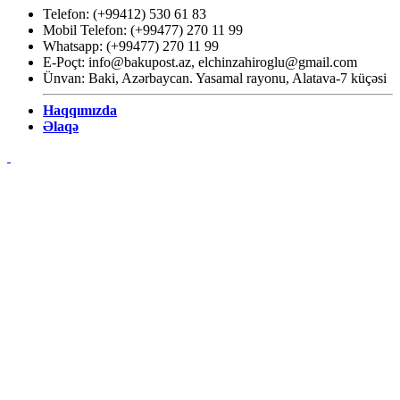
Telefon: (+99412) 530 61 83
Mobil Telefon: (+99477) 270 11 99
Whatsapp: (+99477) 270 11 99
E-Poçt:
info@bakupost.az
,
elchinzahiroglu@gmail.com
Ünvan: Baki, Azərbaycan. Yasamal rayonu, Alatava-7 küçəsi
Haqqımızda
Əlaqə