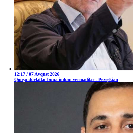
12:17 / 07 Avqust 2026
Qonşu dövlətlər buna imkan vermədilər - Pezeşkian