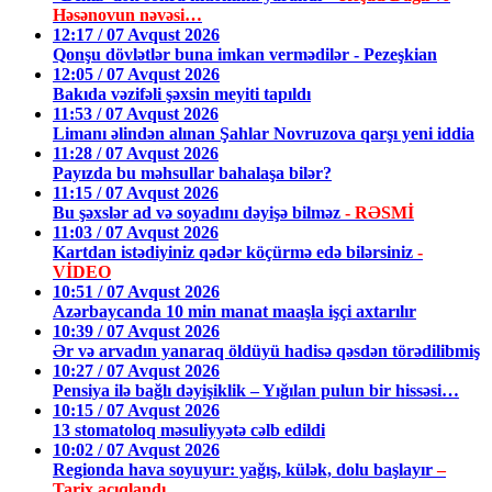
Həsənovun nəvəsi…
12:17 / 07 Avqust 2026
Qonşu dövlətlər buna imkan vermədilər - Pezeşkian
12:05 / 07 Avqust 2026
Bakıda vəzifəli şəxsin meyiti tapıldı
11:53 / 07 Avqust 2026
Limanı əlindən alınan Şahlar Novruzova qarşı yeni iddia
11:28 / 07 Avqust 2026
Payızda bu məhsullar bahalaşa bilər?
11:15 / 07 Avqust 2026
Bu şəxslər ad və soyadını dəyişə bilməz
- RƏSMİ
11:03 / 07 Avqust 2026
Kartdan istədiyiniz qədər köçürmə edə bilərsiniz
-
VİDEO
10:51 / 07 Avqust 2026
Azərbaycanda 10 min manat maaşla işçi axtarılır
10:39 / 07 Avqust 2026
Ər və arvadın yanaraq öldüyü hadisə qəsdən törədilibmiş
10:27 / 07 Avqust 2026
Pensiya ilə bağlı dəyişiklik – Yığılan pulun bir hissəsi…
10:15 / 07 Avqust 2026
13 stomatoloq məsuliyyətə cəlb edildi
10:02 / 07 Avqust 2026
Regionda hava soyuyur: yağış, külək, dolu başlayır
–
Tarix açıqlandı