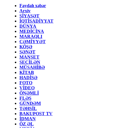
Faydalı xəbər
Arxiv
SİYASƏT
İQTİSADİYYAT
DÜNYA
MEDİCİNA
MARAQLI
CƏMİYYƏT
KÖŞƏ
SƏNƏT
MANŞET
SEÇİLƏN
MÜSAHİBƏ
KİTAB
HADİSƏ
FOTO
VİDEO
ÖNƏMLİ
FLƏŞ
GÜNDƏM
TƏHSİL
BAKUPOST TV
İDMAN
ÖZ ƏL