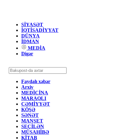
SİYASƏT
İQTİSADİYYAT
DÜNYA
İDMAN
MEDİA
Digər
Faydalı xəbər
Arxiv
MEDİCİNA
MARAQLI
CƏMİYYƏT
KÖŞƏ
SƏNƏT
MANŞET
SEÇİLƏN
MÜSAHİBƏ
KİTAB