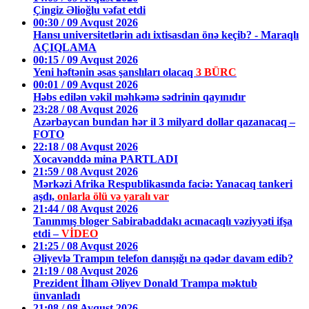
Çingiz Əlioğlu vəfat etdi
00:30 / 09 Avqust 2026
Hansı universitetlərin adı ixtisasdan önə keçib? - Maraqlı
AÇIQLAMA
00:15 / 09 Avqust 2026
Yeni həftənin əsas şanslıları olacaq
3 BÜRC
00:01 / 09 Avqust 2026
Həbs edilən vəkil məhkəmə sədrinin qayınıdır
23:28 / 08 Avqust 2026
Azərbaycan bundan hər il 3 milyard dollar qazanacaq –
FOTO
22:18 / 08 Avqust 2026
Xocavənddə mina PARTLADI
21:59 / 08 Avqust 2026
Mərkəzi Afrika Respublikasında faciə: Yanacaq tankeri
aşdı,
onlarla ölü və yaralı var
21:44 / 08 Avqust 2026
Tanınmış bloger Sabirabaddakı acınacaqlı vəziyyəti ifşa
etdi –
VİDEO
21:25 / 08 Avqust 2026
Əliyevlə Trampın telefon danışığı nə qədər davam edib?
21:19 / 08 Avqust 2026
Prezident İlham Əliyev Donald Trampa məktub
ünvanladı
21:08 / 08 Avqust 2026