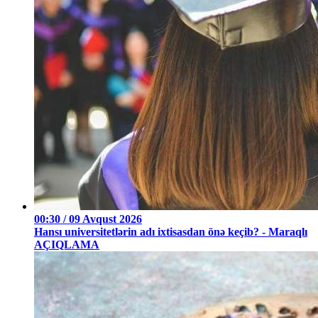
00:30 / 09 Avqust 2026
Hansı universitetlərin adı ixtisasdan önə keçib? - Maraqlı
AÇIQLAMA