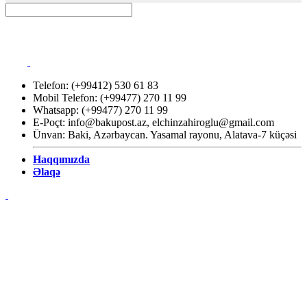
Telefon: (+99412) 530 61 83
Mobil Telefon: (+99477) 270 11 99
Whatsapp: (+99477) 270 11 99
E-Poçt:
info@bakupost.az
,
elchinzahiroglu@gmail.com
Ünvan: Baki, Azərbaycan. Yasamal rayonu, Alatava-7 küçəsi
Haqqımızda
Əlaqə