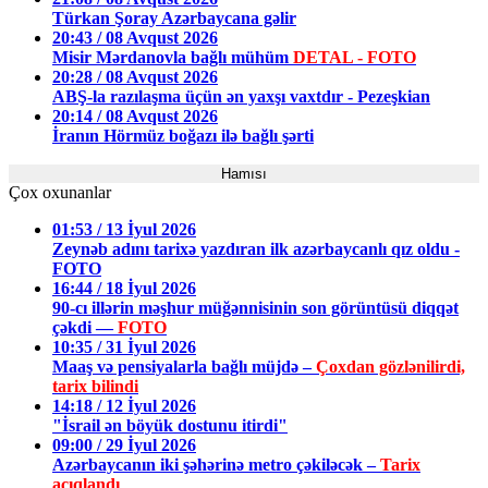
Türkan Şoray Azərbaycana gəlir
20:43 / 08 Avqust 2026
Misir Mərdanovla bağlı mühüm
DETAL - FOTO
20:28 / 08 Avqust 2026
ABŞ-la razılaşma üçün ən yaxşı vaxtdır - Pezeşkian
20:14 / 08 Avqust 2026
İranın Hörmüz boğazı ilə bağlı şərti
Hamısı
Çox oxunanlar
01:53 / 13 İyul 2026
Zeynəb adını tarixə yazdıran ilk azərbaycanlı qız oldu -
FOTO
16:44 / 18 İyul 2026
90-cı illərin məşhur müğənnisinin son görüntüsü diqqət
çəkdi —
FOTO
10:35 / 31 İyul 2026
Maaş və pensiyalarla bağlı müjdə –
Çoxdan gözlənilirdi,
tarix bilindi
14:18 / 12 İyul 2026
"İsrail ən böyük dostunu itirdi"
09:00 / 29 İyul 2026
Azərbaycanın iki şəhərinə metro çəkiləcək –
Tarix
açıqlandı