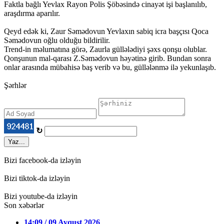
Faktla bağlı Yevlax Rayon Polis Şöbəsində cinayət işi başlanılıb,
araşdırma aparılır.
Qeyd edək ki, Zaur Səmədovun Yevlaxın sabiq icra başçısı Qoca
Səmədovun oğlu olduğu bildirilir.
Trend-in məlumatına görə, Zaurla güllələdiyi şəxs qonşu olublar.
Qonşunun mal-qarası Z.Səmədovun həyətinə girib. Bundan sonra
onlar arasında mübahisə baş verib və bu, güllələnmə ilə yekunlaşıb.
Şərhlər
↻
Yaz...
Bizi facebook-da izləyin
Bizi tiktok-da izləyin
Bizi youtube-da izləyin
Son xəbərlər
14:09 / 09 Avqust 2026