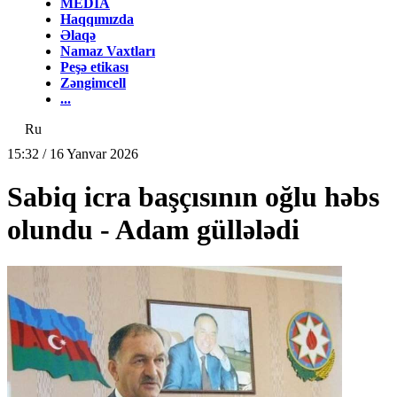
MEDİA
Haqqımızda
Əlaqə
Namaz Vaxtları
Peşə etikası
Zəngimcell
...
Ru
15:32 / 16 Yanvar 2026
Sabiq icra başçısının oğlu həbs
olundu - Adam güllələdi