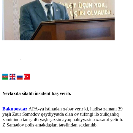
Yevlaxda silahlı insident baş verib.
Bakupost.az
APA-ya istinadən xəbər verir ki, hadisə zamanı 39
yaşlı Zaur Səmədov qeydiyyatda olan ov tüfəngi ilə xuliqanlıq
zəminində tanışı 46 yaşlı şəxsin ayaq nahiyyəsinə xəsarət yetirib.
Z.Səmədov polis əməkdaşları tərəfindən saxlanılıb.