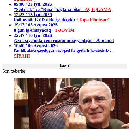
09:00 / 23 İyul 2026
“Sədərək” və “Binə” bağlana bilər
- AÇIQLAMA
15:23 / 13 İyul 2026
Polkovnik BYD aldı, işə düşdü:
“Tapa bilmirəm”
19:13 / 03 Avqust 2026
8 gün iş olmayacaq -
TƏQVİM
22:47 / 10 İyul 2026
Azərbaycanda yeni rüsum müəyyənləşir - 70 manat
10:40 / 06 Avqust 2026
Bu ölkələrə şəxsiyyət vəsiqəsi ilə gedə biləcəksiniz
-
SİYAHI
Hamısı
Son xəbərlər