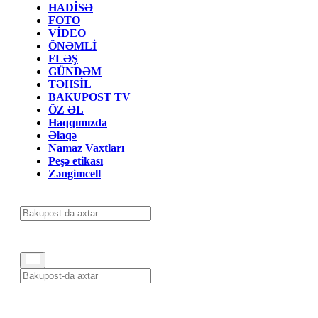
HADİSƏ
FOTO
VİDEO
ÖNƏMLİ
FLƏŞ
GÜNDƏM
TƏHSİL
BAKUPOST TV
ÖZ ƏL
Haqqımızda
Əlaqə
Namaz Vaxtları
Peşə etikası
Zəngimcell