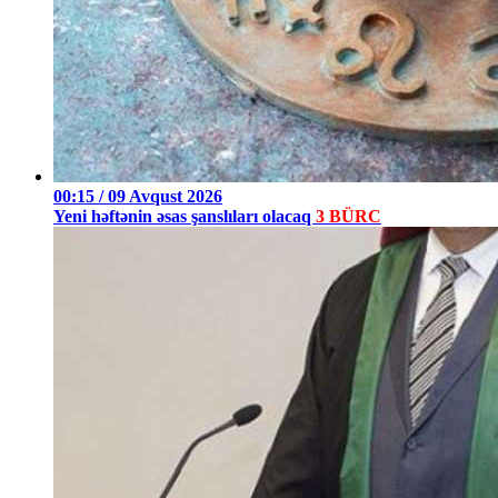
00:15 / 09 Avqust 2026
Yeni həftənin əsas şanslıları olacaq
3 BÜRC