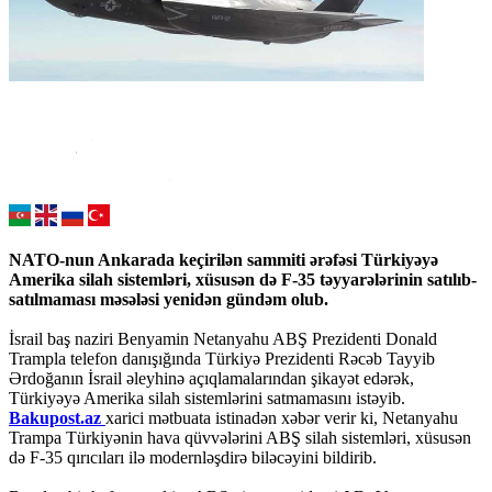
NATO-nun Ankarada keçirilən sammiti ərəfəsi Türkiyəyə
Amerika silah sistemləri, xüsusən də F-35 təyyarələrinin satılıb-
satılmaması məsələsi yenidən gündəm olub.
İsrail baş naziri Benyamin Netanyahu ABŞ Prezidenti Donald
Trampla telefon danışığında Türkiyə Prezidenti Rəcəb Tayyib
Ərdoğanın İsrail əleyhinə açıqlamalarından şikayət edərək,
Türkiyəyə Amerika silah sistemlərini satmamasını istəyib.
Bakupost.az
xarici mətbuata istinadən xəbər verir ki, Netanyahu
Trampa Türkiyənin hava qüvvələrini ABŞ silah sistemləri, xüsusən
də F-35 qırıcıları ilə modernləşdirə biləcəyini bildirib.