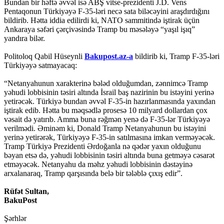
Bundan bir həftə əvvəl isə ABŞ vitse-prezidenti J.D. Vens
Pentaqonun Türkiyəyə F-35-ləri necə sata biləcəyini araşdırdığını
bildirib. Hətta iddia edilirdi ki, NATO sammitində iştirak üçün
Ankaraya səfəri çərçivəsində Tramp bu məsələyə “yaşıl işıq”
yandıra bilər.
Politoloq Qabil Hüseynli
Bakupost.az-a
bildirib ki, Tramp F-35-ləri
Türkiyəyə satmayacaq:
“Netanyahunun xarakterinə bələd olduğumdan, zənnimcə Tramp
yəhudi lobbisinin təsiri altında İsrail baş nazirinin bu istəyini yerinə
yetirəcək. Türkiyə bundan əvvəl F-35-in hazırlanmasında yaxından
iştirak edib. Hətta bu məqsədlə prosesə 10 milyard dollardan çox
vəsait də yatırıb. Amma buna rəğmən yenə də F-35-lər Türkiyəyə
verilmədi. Əminəm ki, Donald Tramp Netanyahunun bu istəyini
yerinə yetirərək, Türkiyəyə F-35-in satılmasına imkan verməyəcək.
Tramp Türkiyə Prezidenti Ərdoğanla nə qədər yaxın olduğunu
bəyan etsə də, yəhudi lobbisinin təsiri altında buna getməyə cəsarət
etməyəcək. Netanyahu da məhz yəhudi lobbisinin dəstəyinə
arxalanaraq, Tramp qarşısında belə bir tələblə çıxış edir”.
Rüfət Sultan,
BakuPost
Şərhlər