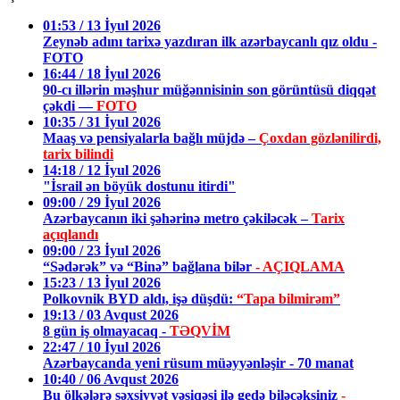
01:53 / 13 İyul 2026
Zeynəb adını tarixə yazdıran ilk azərbaycanlı qız oldu -
FOTO
16:44 / 18 İyul 2026
90-cı illərin məşhur müğənnisinin son görüntüsü diqqət
çəkdi —
FOTO
10:35 / 31 İyul 2026
Maaş və pensiyalarla bağlı müjdə –
Çoxdan gözlənilirdi,
tarix bilindi
14:18 / 12 İyul 2026
"İsrail ən böyük dostunu itirdi"
09:00 / 29 İyul 2026
Azərbaycanın iki şəhərinə metro çəkiləcək –
Tarix
açıqlandı
09:00 / 23 İyul 2026
“Sədərək” və “Binə” bağlana bilər
- AÇIQLAMA
15:23 / 13 İyul 2026
Polkovnik BYD aldı, işə düşdü:
“Tapa bilmirəm”
19:13 / 03 Avqust 2026
8 gün iş olmayacaq -
TƏQVİM
22:47 / 10 İyul 2026
Azərbaycanda yeni rüsum müəyyənləşir - 70 manat
10:40 / 06 Avqust 2026
Bu ölkələrə şəxsiyyət vəsiqəsi ilə gedə biləcəksiniz
-