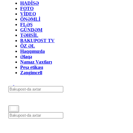
HADİSƏ
FOTO
VİDEO
ÖNƏMLİ
FLƏŞ
GÜNDƏM
TƏHSİL
BAKUPOST TV
ÖZ ƏL
Haqqımızda
Əlaqə
Namaz Vaxtları
Peşə etikası
Zəngimcell