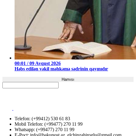
00:01 / 09 Avqust 2026
Həbs edilən vəkil məhkəmə sədrinin qayınıdır
Hamısı
Telefon: (+99412) 530 61 83
Mobil Telefon: (+99477) 270 11 99
Whatsapp: (+99477) 270 11 99
E-Poçt:
info@bakupost.az
,
elchinzahiroglu@gmail.com