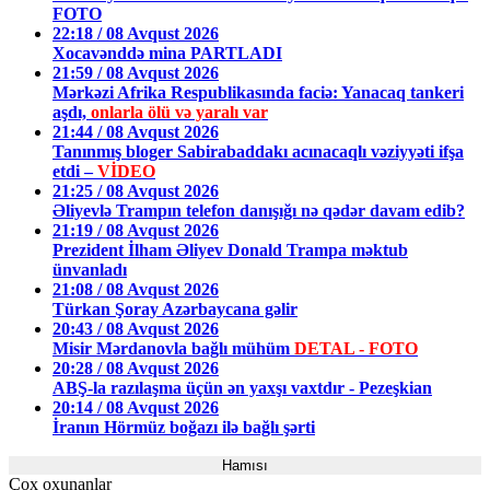
FOTO
22:18 / 08 Avqust 2026
Xocavənddə mina PARTLADI
21:59 / 08 Avqust 2026
Mərkəzi Afrika Respublikasında faciə: Yanacaq tankeri
aşdı,
onlarla ölü və yaralı var
21:44 / 08 Avqust 2026
Tanınmış bloger Sabirabaddakı acınacaqlı vəziyyəti ifşa
etdi –
VİDEO
21:25 / 08 Avqust 2026
Əliyevlə Trampın telefon danışığı nə qədər davam edib?
21:19 / 08 Avqust 2026
Prezident İlham Əliyev Donald Trampa məktub
ünvanladı
21:08 / 08 Avqust 2026
Türkan Şoray Azərbaycana gəlir
20:43 / 08 Avqust 2026
Misir Mərdanovla bağlı mühüm
DETAL - FOTO
20:28 / 08 Avqust 2026
ABŞ-la razılaşma üçün ən yaxşı vaxtdır - Pezeşkian
20:14 / 08 Avqust 2026
İranın Hörmüz boğazı ilə bağlı şərti
Hamısı
Çox oxunanlar