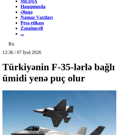
MEDİA
Haqqımızda
Əlaqə
Namaz Vaxtları
Peşə etikası
Zəngimcell
...
Ru
12:36 / 07 İyul 2026
Türkiyənin F-35-lərlə bağlı
ümidi yenə puç olur