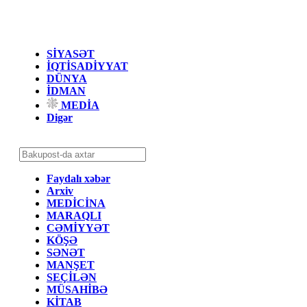
SİYASƏT
İQTİSADİYYAT
DÜNYA
İDMAN
MEDİA
Digər
Faydalı xəbər
Arxiv
MEDİCİNA
MARAQLI
CƏMİYYƏT
KÖŞƏ
SƏNƏT
MANŞET
SEÇİLƏN
MÜSAHİBƏ
KİTAB