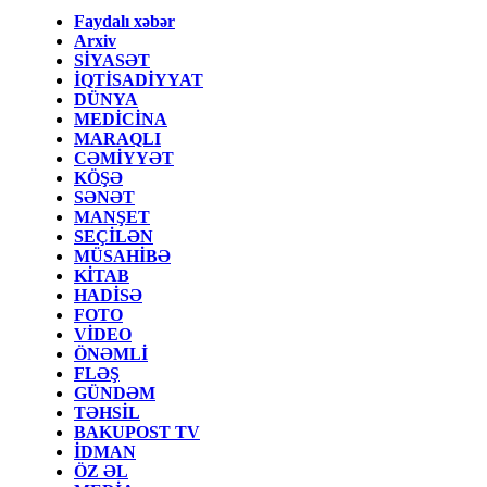
Faydalı xəbər
Arxiv
SİYASƏT
İQTİSADİYYAT
DÜNYA
MEDİCİNA
MARAQLI
CƏMİYYƏT
KÖŞƏ
SƏNƏT
MANŞET
SEÇİLƏN
MÜSAHİBƏ
KİTAB
HADİSƏ
FOTO
VİDEO
ÖNƏMLİ
FLƏŞ
GÜNDƏM
TƏHSİL
BAKUPOST TV
İDMAN
ÖZ ƏL