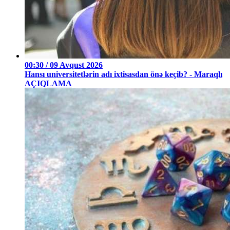
00:30 / 09 Avqust 2026
Hansı universitetlərin adı ixtisasdan önə keçib? - Maraqlı
AÇIQLAMA