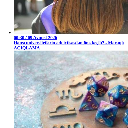
00:30 / 09 Avqust 2026
Hansı universitetlərin adı ixtisasdan önə keçib? - Maraqlı
AÇIQLAMA