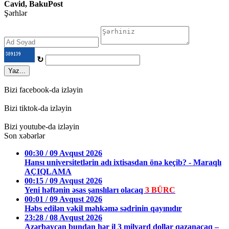
Cavid, BakuPost
Şərhlər
↻
Yaz...
Bizi facebook-da izləyin
Bizi tiktok-da izləyin
Bizi youtube-da izləyin
Son xəbərlər
00:30 / 09 Avqust 2026
Hansı universitetlərin adı ixtisasdan önə keçib? - Maraqlı
AÇIQLAMA
00:15 / 09 Avqust 2026
Yeni həftənin əsas şanslıları olacaq
3 BÜRC
00:01 / 09 Avqust 2026
Həbs edilən vəkil məhkəmə sədrinin qayınıdır
23:28 / 08 Avqust 2026
Azərbaycan bundan hər il 3 milyard dollar qazanacaq –