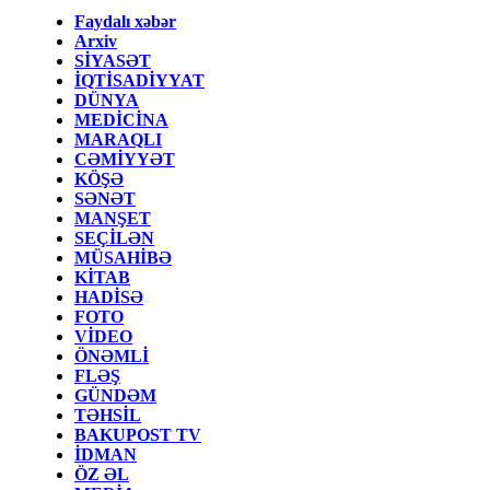
Faydalı xəbər
Arxiv
SİYASƏT
İQTİSADİYYAT
DÜNYA
MEDİCİNA
MARAQLI
CƏMİYYƏT
KÖŞƏ
SƏNƏT
MANŞET
SEÇİLƏN
MÜSAHİBƏ
KİTAB
HADİSƏ
FOTO
VİDEO
ÖNƏMLİ
FLƏŞ
GÜNDƏM
TƏHSİL
BAKUPOST TV
İDMAN
ÖZ ƏL