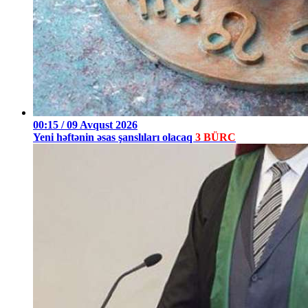
00:15 / 09 Avqust 2026
Yeni həftənin əsas şanslıları olacaq
3 BÜRC