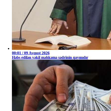
00:01 / 09 Avqust 2026
Həbs edilən vəkil məhkəmə sədrinin qayınıdır