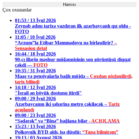
Hamısı
Çox oxunanlar
01:53 / 13 İyul 2026
Zeynəb adını tarixə yazdıran ilk azərbaycanlı qız oldu -
FOTO
11:05 / 10 İyul 2026
“Arzum”la Etibar Məmmədovu nə birləşdirir?
–
Sensasion detal
16:44 / 18 İyul 2026
90-cı illərin məşhur müğənnisinin son görüntüsü diqqət
çəkdi —
FOTO
10:35 / 31 İyul 2026
Maaş və pensiyalarla bağlı müjdə –
Çoxdan gözlənilirdi,
tarix bilindi
14:18 / 12 İyul 2026
"İsrail ən böyük dostunu itirdi"
09:00 / 29 İyul 2026
Azərbaycanın iki şəhərinə metro çəkiləcək –
Tarix
açıqlandı
09:00 / 23 İyul 2026
“Sədərək” və “Binə” bağlana bilər
- AÇIQLAMA
15:23 / 13 İyul 2026
Polkovnik BYD aldı, işə düşdü:
“Tapa bilmirəm”
19:13 / 03 Avqust 2026