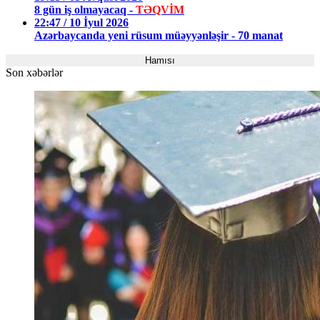
8 gün iş olmayacaq -
TƏQVİM
22:47 / 10 İyul 2026
Azərbaycanda yeni rüsum müəyyənləşir - 70 manat
Hamısı
Son xəbərlər