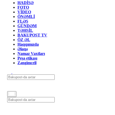
HADİSƏ
FOTO
VİDEO
ÖNƏMLİ
FLƏŞ
GÜNDƏM
TƏHSİL
BAKUPOST TV
ÖZ ƏL
Haqqımızda
Əlaqə
Namaz Vaxtları
Peşə etikası
Zəngimcell