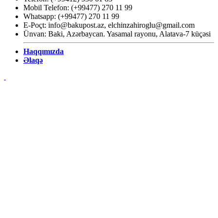
Mobil Telefon: (+99477) 270 11 99
Whatsapp: (+99477) 270 11 99
E-Poçt:
info@bakupost.az
,
elchinzahiroglu@gmail.com
Ünvan: Baki, Azərbaycan. Yasamal rayonu, Alatava-7 küçəsi
Haqqımızda
Əlaqə