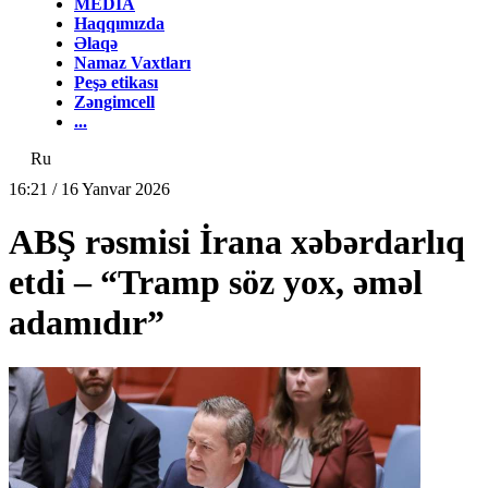
MEDİA
Haqqımızda
Əlaqə
Namaz Vaxtları
Peşə etikası
Zəngimcell
...
Ru
16:21 / 16 Yanvar 2026
ABŞ rəsmisi İrana xəbərdarlıq
etdi – “Tramp söz yox, əməl
adamıdır”