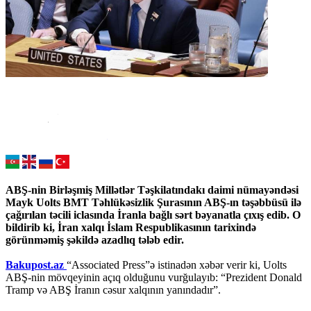
ABŞ-nin Birləşmiş Millətlər Təşkilatındakı daimi nümayəndəsi
Mayk Uolts BMT Təhlükəsizlik Şurasının ABŞ-ın təşəbbüsü ilə
çağırılan təcili iclasında İranla bağlı sərt bəyanatla çıxış edib. O
bildirib ki, İran xalqı İslam Respublikasının tarixində
görünməmiş şəkildə azadlıq tələb edir.
Bakupost.az
“Associated Press”ə istinadən xəbər verir ki, Uolts
ABŞ-nin mövqeyinin açıq olduğunu vurğulayıb: “Prezident Donald
Tramp və ABŞ İranın cəsur xalqının yanındadır”.