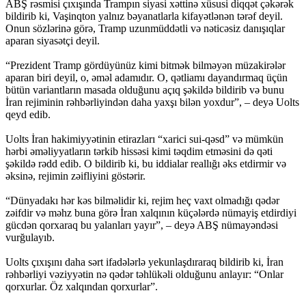
ABŞ rəsmisi çıxışında Trampın siyasi xəttinə xüsusi diqqət çəkərək
bildirib ki, Vaşinqton yalnız bəyanatlarla kifayətlənən tərəf deyil.
Onun sözlərinə görə, Tramp uzunmüddətli və nəticəsiz danışıqlar
aparan siyasətçi deyil.
“Prezident Tramp gördüyünüz kimi bitmək bilməyən müzakirələr
aparan biri deyil, o, əməl adamıdır. O, qətliamı dayandırmaq üçün
bütün variantların masada olduğunu açıq şəkildə bildirib və bunu
İran rejiminin rəhbərliyindən daha yaxşı bilən yoxdur”, – deyə Uolts
qeyd edib.
Uolts İran hakimiyyətinin etirazları “xarici sui-qəsd” və mümkün
hərbi əməliyyatların tərkib hissəsi kimi təqdim etməsini də qəti
şəkildə rədd edib. O bildirib ki, bu iddialar reallığı əks etdirmir və
əksinə, rejimin zəifliyini göstərir.
“Dünyadakı hər kəs bilməlidir ki, rejim heç vaxt olmadığı qədər
zəifdir və məhz buna görə İran xalqının küçələrdə nümayiş etdirdiyi
gücdən qorxaraq bu yalanları yayır”, – deyə ABŞ nümayəndəsi
vurğulayıb.
Uolts çıxışını daha sərt ifadələrlə yekunlaşdıraraq bildirib ki, İran
rəhbərliyi vəziyyətin nə qədər təhlükəli olduğunu anlayır: “Onlar
qorxurlar. Öz xalqından qorxurlar”.