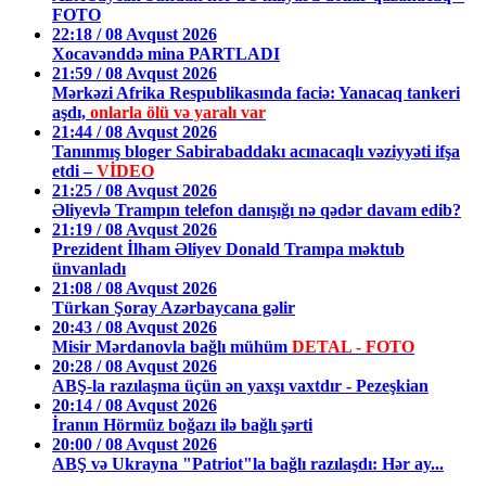
FOTO
22:18 / 08 Avqust 2026
Xocavənddə mina PARTLADI
21:59 / 08 Avqust 2026
Mərkəzi Afrika Respublikasında faciə: Yanacaq tankeri
aşdı,
onlarla ölü və yaralı var
21:44 / 08 Avqust 2026
Tanınmış bloger Sabirabaddakı acınacaqlı vəziyyəti ifşa
etdi –
VİDEO
21:25 / 08 Avqust 2026
Əliyevlə Trampın telefon danışığı nə qədər davam edib?
21:19 / 08 Avqust 2026
Prezident İlham Əliyev Donald Trampa məktub
ünvanladı
21:08 / 08 Avqust 2026
Türkan Şoray Azərbaycana gəlir
20:43 / 08 Avqust 2026
Misir Mərdanovla bağlı mühüm
DETAL - FOTO
20:28 / 08 Avqust 2026
ABŞ-la razılaşma üçün ən yaxşı vaxtdır - Pezeşkian
20:14 / 08 Avqust 2026
İranın Hörmüz boğazı ilə bağlı şərti
20:00 / 08 Avqust 2026
ABŞ və Ukrayna "Patriot"la bağlı razılaşdı: Hər ay...