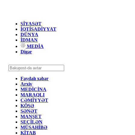
SİYASƏT
İQTİSADİYYAT
DÜNYA
İDMAN
MEDİA
Digər
Faydalı xəbər
Arxiv
MEDİCİNA
MARAQLI
CƏMİYYƏT
KÖŞƏ
SƏNƏT
MANŞET
SEÇİLƏN
MÜSAHİBƏ
KİTAB