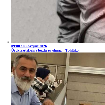
09:00 / 08 Avqust 2026
Ürək xəstələrinə buzlu su olmaz – Təhlükə