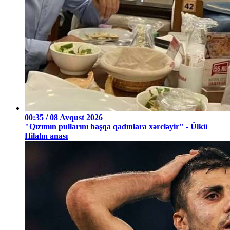
00:35 / 08 Avqust 2026
"Qızımın pullarını başqa qadınlara xərcləyir" - Ülkü
Hilalın anası