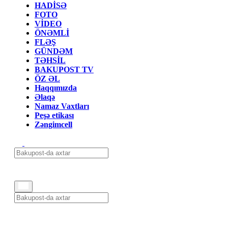
HADİSƏ
FOTO
VİDEO
ÖNƏMLİ
FLƏŞ
GÜNDƏM
TƏHSİL
BAKUPOST TV
ÖZ ƏL
Haqqımızda
Əlaqə
Namaz Vaxtları
Peşə etikası
Zəngimcell