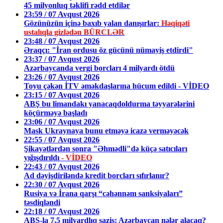
45 milyonluq təklifi rədd etdilər
23:59 / 07 Avqust 2026
Gözünüzün içinə baxıb yalan danışırlar:
Həqiqəti
ustalıqla gizlədən BÜRCLƏR
23:48 / 07 Avqust 2026
Əraqçı: "İran ordusu öz gücünü nümayiş etdirdi"
23:37 / 07 Avqust 2026
Azərbaycanda vergi borcları 4 milyardı ötdü
23:26 / 07 Avqust 2026
Toyu çəkən İTV əməkdaşlarına hücum edildi - VİDEO
23:15 / 07 Avqust 2026
ABŞ bu limandakı yanacaqdoldurma təyyarələrini
köçürməyə başladı
23:06 / 07 Avqust 2026
Mask Ukraynaya bunu etməyə icazə verməyəcək
22:55 / 07 Avqust 2026
Şikayətlərdən sonra "Əhmədli"də küçə satıcıları
yığışdırıldı
- VİDEO
22:43 / 07 Avqust 2026
Ad dəyişdiriləndə kredit borcları sıfırlanır?
22:30 / 07 Avqust 2026
Rusiya və İrana qarşı “cəhənnəm sanksiyaları”
təsdiqləndi
22:18 / 07 Avqust 2026
ABŞ-la 7,5 milyardlıq saziş: Azərbaycan nələr alacaq?