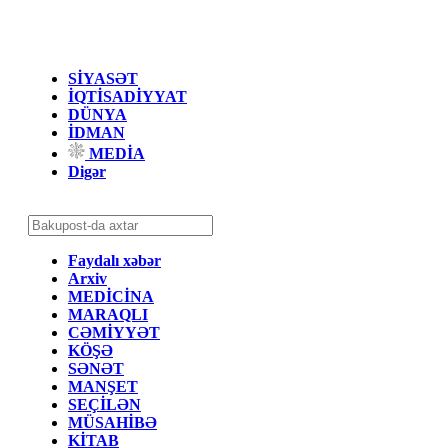
SİYASƏT
İQTİSADİYYAT
DÜNYA
İDMAN
MEDİA
Digər
Faydalı xəbər
Arxiv
MEDİCİNA
MARAQLI
CƏMİYYƏT
KÖŞƏ
SƏNƏT
MANŞET
SEÇİLƏN
MÜSAHİBƏ
KİTAB