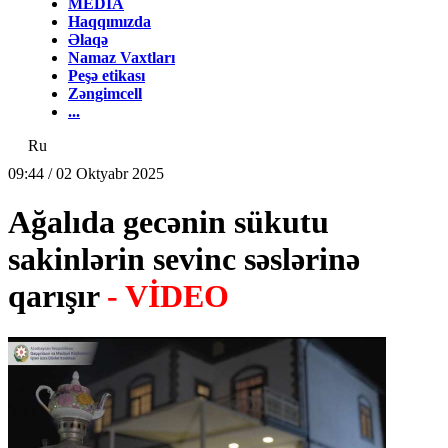
MEDİA
Haqqımızda
Əlaqə
Namaz Vaxtları
Peşə etikası
Zəngimcell
...
Ru
09:44 / 02 Oktyabr 2025
Ağalıda gecənin sükutu
sakinlərin sevinc səslərinə
qarışır
- VİDEO