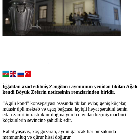
İşğaldan azad edilmiş Zəngilan rayonunun yenidən tikilən Ağalı
kəndi Böyük Zəfərin nəticəsinin rəmzlərindən biridir.
“Ağıllı kənd” konsepsiyası əsasında tikilən evlər, geniş küçələr,
müasir tipli məktəb və uşaq bağçası, layiqli həyat şəraitini təmin
edən zəruri infrastruktur doğma yurda qayıdan keçmiş məcburi
köçkünlərin sevincinə şahidlik edir.
Rahat yaşayış, xoş güzaran, aydın gələcək hər bir sakində
məmnunluq və qürur hissi doğurur.