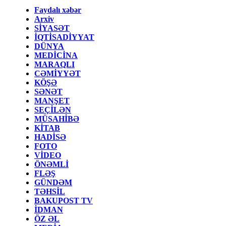
Faydalı xəbər
Arxiv
SİYASƏT
İQTİSADİYYAT
DÜNYA
MEDİCİNA
MARAQLI
CƏMİYYƏT
KÖŞƏ
SƏNƏT
MANŞET
SEÇİLƏN
MÜSAHİBƏ
KİTAB
HADİSƏ
FOTO
VİDEO
ÖNƏMLİ
FLƏŞ
GÜNDƏM
TƏHSİL
BAKUPOST TV
İDMAN
ÖZ ƏL