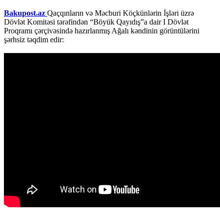
Bakupost.az
Qaçqınların və Məcburi Köçkünlərin İşləri üzrə
Dövlət Komitəsi tərəfindən “Böyük Qayıdış”a dair I Dövlət
Proqramı çərçivəsində hazırlanmış Ağalı kəndinin görüntülərini
şərhsiz təqdim edir: