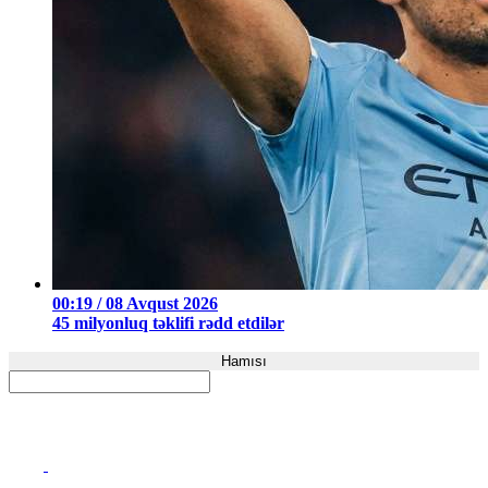
00:19 / 08 Avqust 2026
45 milyonluq təklifi rədd etdilər
Hamısı