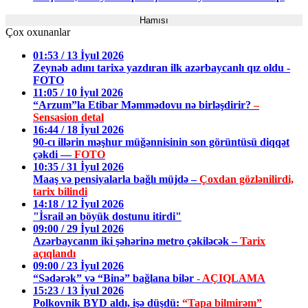
Hamısı
Çox oxunanlar
01:53 / 13 İyul 2026
Zeynəb adını tarixə yazdıran ilk azərbaycanlı qız oldu -
FOTO
11:05 / 10 İyul 2026
“Arzum”la Etibar Məmmədovu nə birləşdirir?
–
Sensasion detal
16:44 / 18 İyul 2026
90-cı illərin məşhur müğənnisinin son görüntüsü diqqət
çəkdi —
FOTO
10:35 / 31 İyul 2026
Maaş və pensiyalarla bağlı müjdə –
Çoxdan gözlənilirdi,
tarix bilindi
14:18 / 12 İyul 2026
"İsrail ən böyük dostunu itirdi"
09:00 / 29 İyul 2026
Azərbaycanın iki şəhərinə metro çəkiləcək –
Tarix
açıqlandı
09:00 / 23 İyul 2026
“Sədərək” və “Binə” bağlana bilər
- AÇIQLAMA
15:23 / 13 İyul 2026
Polkovnik BYD aldı, işə düşdü:
“Tapa bilmirəm”