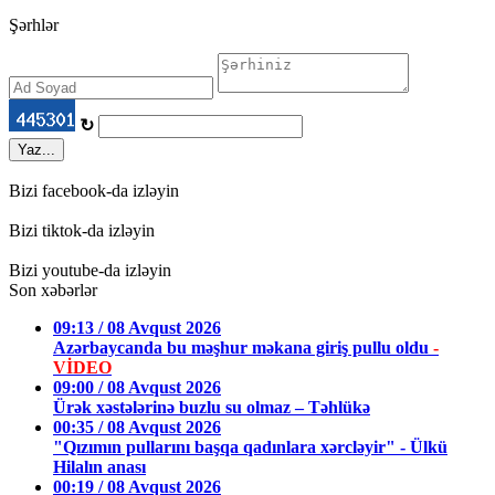
Şərhlər
↻
Yaz...
Bizi facebook-da izləyin
Bizi tiktok-da izləyin
Bizi youtube-da izləyin
Son xəbərlər
09:13 / 08 Avqust 2026
Azərbaycanda bu məşhur məkana giriş pullu oldu
-
VİDEO
09:00 / 08 Avqust 2026
Ürək xəstələrinə buzlu su olmaz – Təhlükə
00:35 / 08 Avqust 2026
"Qızımın pullarını başqa qadınlara xərcləyir" - Ülkü
Hilalın anası
00:19 / 08 Avqust 2026