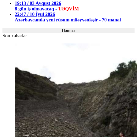
19:13 / 03 Avqust 2026
8 gün iş olmayacaq -
TƏQVİM
22:47 / 10 İyul 2026
Azərbaycanda yeni rüsum müəyyənləşir - 70 manat
Hamısı
Son xəbərlər