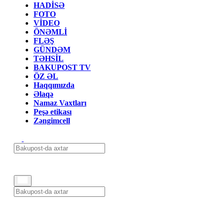
HADİSƏ
FOTO
VİDEO
ÖNƏMLİ
FLƏŞ
GÜNDƏM
TƏHSİL
BAKUPOST TV
ÖZ ƏL
Haqqımızda
Əlaqə
Namaz Vaxtları
Peşə etikası
Zəngimcell