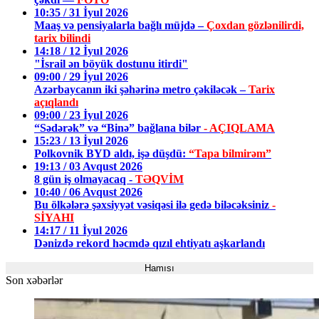
10:35 / 31 İyul 2026
Maaş və pensiyalarla bağlı müjdə –
Çoxdan gözlənilirdi,
tarix bilindi
14:18 / 12 İyul 2026
"İsrail ən böyük dostunu itirdi"
09:00 / 29 İyul 2026
Azərbaycanın iki şəhərinə metro çəkiləcək –
Tarix
açıqlandı
09:00 / 23 İyul 2026
“Sədərək” və “Binə” bağlana bilər
- AÇIQLAMA
15:23 / 13 İyul 2026
Polkovnik BYD aldı, işə düşdü:
“Tapa bilmirəm”
19:13 / 03 Avqust 2026
8 gün iş olmayacaq -
TƏQVİM
10:40 / 06 Avqust 2026
Bu ölkələrə şəxsiyyət vəsiqəsi ilə gedə biləcəksiniz
-
SİYAHI
14:17 / 11 İyul 2026
Dənizdə rekord həcmdə qızıl ehtiyatı aşkarlandı
Hamısı
Son xəbərlər