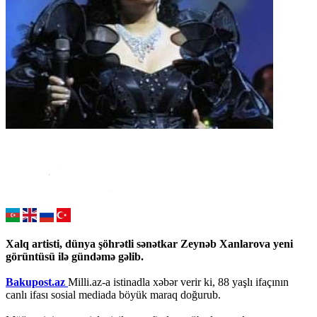
Xalq artisti, dünya şöhrətli sənətkar Zeynəb Xanlarova yeni
görüntüsü ilə gündəmə gəlib.
Bakupost.az
Milli.az-a istinadla xəbər verir ki, 88 yaşlı ifaçının
canlı ifası sosial mediada böyük maraq doğurub.