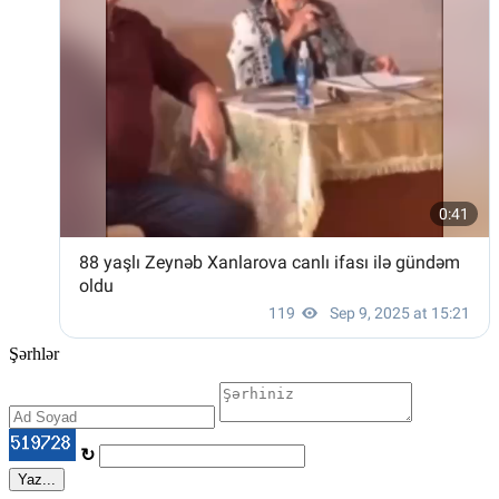
Şərhlər
↻
Yaz...