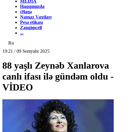
MEDİA
Haqqımızda
Əlaqə
Namaz Vaxtları
Peşə etikası
Zəngimcell
...
Ru
19:21 / 09 Sentyabr 2025
88 yaşlı Zeynəb Xanlarova
canlı ifası ilə gündəm oldu -
VİDEO