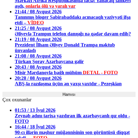
Mərkəzi Afrika Respublikasında faciə: Yanacaq tankeri
aşdı,
onlarla ölü və yaralı var
21:44 / 08 Avqust 2026
Tanınmış bloger Sabirabaddakı acınacaqlı vəziyyəti ifşa
etdi –
VİDEO
21:25 / 08 Avqust 2026
Əliyevlə Trampın telefon danışığı nə qədər davam edib?
21:19 / 08 Avqust 2026
Prezident İlham Əliyev Donald Trampa məktub
ünvanladı
21:08 / 08 Avqust 2026
Türkan Şoray Azərbaycana gəlir
20:43 / 08 Avqust 2026
Misir Mərdanovla bağlı mühüm
DETAL - FOTO
20:28 / 08 Avqust 2026
ABŞ-la razılaşma üçün ən yaxşı vaxtdır - Pezeşkian
Hamısı
Çox oxunanlar
01:53 / 13 İyul 2026
Zeynəb adını tarixə yazdıran ilk azərbaycanlı qız oldu -
FOTO
16:44 / 18 İyul 2026
90-cı illərin məşhur müğənnisinin son görüntüsü diqqət
çəkdi —
FOTO