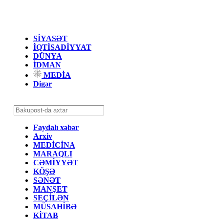
SİYASƏT
İQTİSADİYYAT
DÜNYA
İDMAN
MEDİA
Digər
Faydalı xəbər
Arxiv
MEDİCİNA
MARAQLI
CƏMİYYƏT
KÖŞƏ
SƏNƏT
MANŞET
SEÇİLƏN
MÜSAHİBƏ
KİTAB