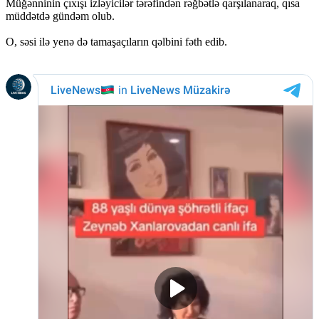
Müğənninin çıxışı izləyicilər tərəfindən rəğbətlə qarşılanaraq, qısa
müddətdə gündəm olub.
O, səsi ilə yenə də tamaşaçıların qəlbini fəth edib.