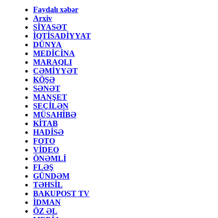
Faydalı xəbər
Arxiv
SİYASƏT
İQTİSADİYYAT
DÜNYA
MEDİCİNA
MARAQLI
CƏMİYYƏT
KÖŞƏ
SƏNƏT
MANŞET
SEÇİLƏN
MÜSAHİBƏ
KİTAB
HADİSƏ
FOTO
VİDEO
ÖNƏMLİ
FLƏŞ
GÜNDƏM
TƏHSİL
BAKUPOST TV
İDMAN
ÖZ ƏL