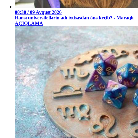
00:30 / 09 Avqust 2026
Hansı universitetlərin adı ixtisasdan önə keçib? - Maraqlı
AÇIQLAMA