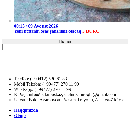
00:15 / 09 Avqust 2026
Yeni həftənin əsas şanslıları olacaq
3 BÜRC
Hamısı
Telefon: (+99412) 530 61 83
Mobil Telefon: (+99477) 270 11 99
Whatsapp: (+99477) 270 11 99
E-Poçt:
info@bakupost.az
,
elchinzahiroglu@gmail.com
Ünvan: Baki, Azərbaycan. Yasamal rayonu, Alatava-7 küçəsi
Haqqımızda
Əlaqə