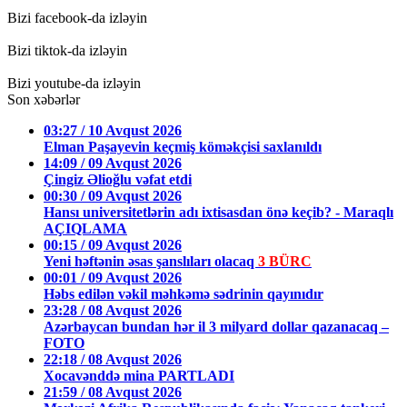
Bizi facebook-da izləyin
Bizi tiktok-da izləyin
Bizi youtube-da izləyin
Son xəbərlər
03:27 / 10 Avqust 2026
Elman Paşayevin keçmiş köməkçisi saxlanıldı
14:09 / 09 Avqust 2026
Çingiz Əlioğlu vəfat etdi
00:30 / 09 Avqust 2026
Hansı universitetlərin adı ixtisasdan önə keçib? - Maraqlı
AÇIQLAMA
00:15 / 09 Avqust 2026
Yeni həftənin əsas şanslıları olacaq
3 BÜRC
00:01 / 09 Avqust 2026
Həbs edilən vəkil məhkəmə sədrinin qayınıdır
23:28 / 08 Avqust 2026
Azərbaycan bundan hər il 3 milyard dollar qazanacaq –
FOTO
22:18 / 08 Avqust 2026
Xocavənddə mina PARTLADI
21:59 / 08 Avqust 2026