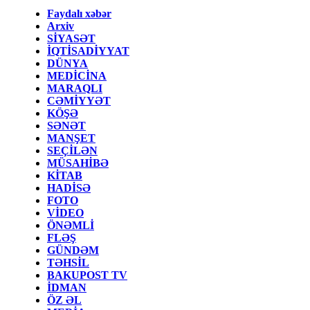
Faydalı xəbər
Arxiv
SİYASƏT
İQTİSADİYYAT
DÜNYA
MEDİCİNA
MARAQLI
CƏMİYYƏT
KÖŞƏ
SƏNƏT
MANŞET
SEÇİLƏN
MÜSAHİBƏ
KİTAB
HADİSƏ
FOTO
VİDEO
ÖNƏMLİ
FLƏŞ
GÜNDƏM
TƏHSİL
BAKUPOST TV
İDMAN
ÖZ ƏL