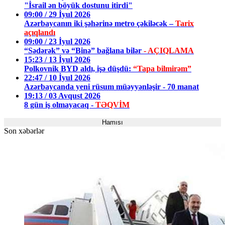
"İsrail ən böyük dostunu itirdi"
09:00 / 29 İyul 2026
Azərbaycanın iki şəhərinə metro çəkiləcək –
Tarix
açıqlandı
09:00 / 23 İyul 2026
“Sədərək” və “Binə” bağlana bilər
- AÇIQLAMA
15:23 / 13 İyul 2026
Polkovnik BYD aldı, işə düşdü:
“Tapa bilmirəm”
22:47 / 10 İyul 2026
Azərbaycanda yeni rüsum müəyyənləşir - 70 manat
19:13 / 03 Avqust 2026
8 gün iş olmayacaq -
TƏQVİM
Hamısı
Son xəbərlər