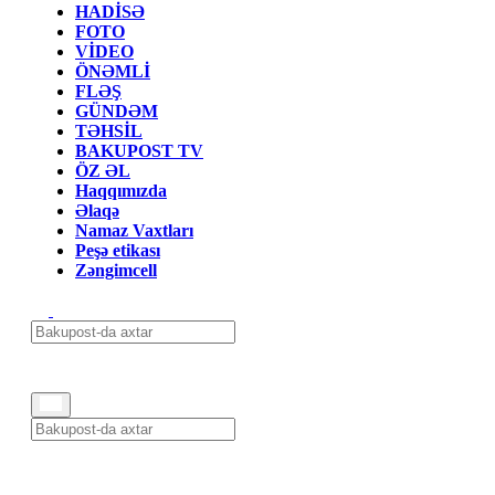
HADİSƏ
FOTO
VİDEO
ÖNƏMLİ
FLƏŞ
GÜNDƏM
TƏHSİL
BAKUPOST TV
ÖZ ƏL
Haqqımızda
Əlaqə
Namaz Vaxtları
Peşə etikası
Zəngimcell