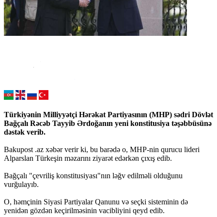
Türkiyənin Milliyyətçi Hərəkat Partiyasının (MHP) sədri Dövlət
Bağçalı Rəcəb Tayyib Ərdoğanın yeni konstitusiya təşəbbüsünə
dəstək verib.
Bakupost .az xəbər verir ki, bu barədə o, MHP-nin qurucu lideri
Alparslan Türkeşin məzarını ziyarət edərkən çıxış edib.
Bağçalı "çevriliş konstitusiyası"nın ləğv edilməli olduğunu
vurğulayıb.
O, həmçinin Siyasi Partiyalar Qanunu və seçki sisteminin də
yenidən gözdən keçirilməsinin vacibliyini qeyd edib.