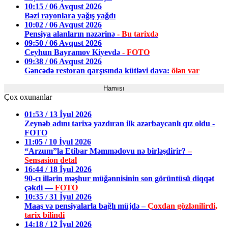
10:15 / 06 Avqust 2026
Bəzi rayonlara yağış yağdı
10:02 / 06 Avqust 2026
Pensiya alanların nəzərinə
- Bu tarixdə
09:50 / 06 Avqust 2026
Ceyhun Bayramov Kiyevdə
- FOTO
09:38 / 06 Avqust 2026
Gəncədə restoran qarşısında kütləvi dava:
ölən var
Hamısı
Çox oxunanlar
01:53 / 13 İyul 2026
Zeynəb adını tarixə yazdıran ilk azərbaycanlı qız oldu -
FOTO
11:05 / 10 İyul 2026
“Arzum”la Etibar Məmmədovu nə birləşdirir?
–
Sensasion detal
16:44 / 18 İyul 2026
90-cı illərin məşhur müğənnisinin son görüntüsü diqqət
çəkdi —
FOTO
10:35 / 31 İyul 2026
Maaş və pensiyalarla bağlı müjdə –
Çoxdan gözlənilirdi,
tarix bilindi
14:18 / 12 İyul 2026