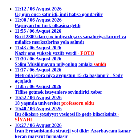
12:12 / 06 Avqust 2026
Üç gün öncə səfir idi, indi həbsə göndərilir
12:00 / 06 Avqust 2026
Paşinyan bu türk ölkəsinə getdi
11:55 / 06 Avqust 2026
Bu il 2800-dən çox imtiyazlı şəxs sanatoriya-kurort və
müalicə mərkəzlərinə yola salındı
11:43 / 06 Avqust 2026
Nazir ona yüksək vəzifə verdi
- FOTO
11:30 / 06 Avqust 2026
Səlim Müslümovun milyonluq əmlakı
satıldı
11:17 / 06 Avqust 2026
Metroda işlərə niyə avqustun 15-də başlanır? - Sədr
açıqladı
11:05 / 06 Avqust 2026
Tiflisə getmək istəyənlərə sevindirici xəbər
10:52 / 06 Avqust 2026
18 yaşında universitet
professoru oldu
10:40 / 06 Avqust 2026
Bu ölkələrə şəxsiyyət vəsiqəsi ilə gedə biləcəksiniz
-
SİYAHI
10:27 / 06 Avqust 2026
İran Ermənistanda strateji yol tikir: Azərbaycanı kənar
keçən marşrut formalaşır