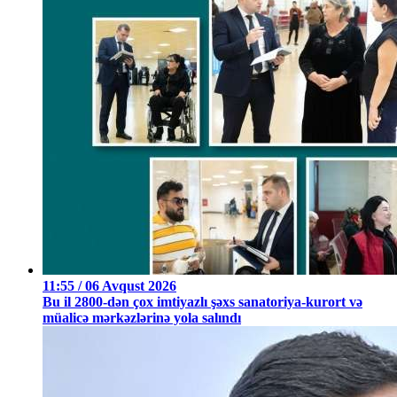
11:55 / 06 Avqust 2026
Bu il 2800-dən çox imtiyazlı şəxs sanatoriya-kurort və
müalicə mərkəzlərinə yola salındı