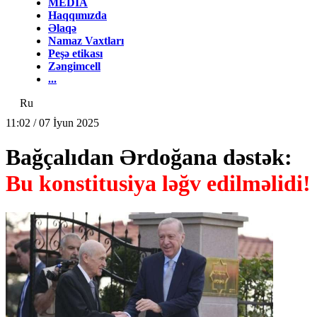
MEDİA
Haqqımızda
Əlaqə
Namaz Vaxtları
Peşə etikası
Zəngimcell
...
Ru
11:02 / 07 İyun 2025
Bağçalıdan Ərdoğana dəstək:
Bu konstitusiya ləğv edilməlidi!