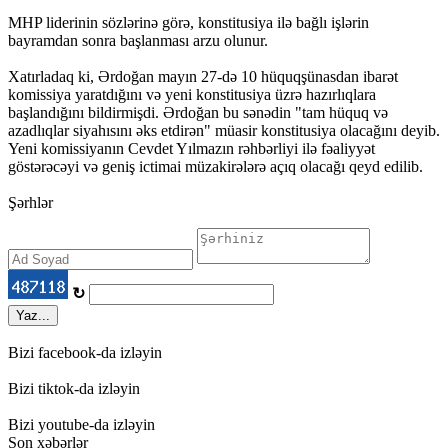
MHP liderinin sözlərinə görə, konstitusiya ilə bağlı işlərin
bayramdan sonra başlanması arzu olunur.
Xatırladaq ki, Ərdoğan mayın 27-də 10 hüquqşünasdan ibarət
komissiya yaratdığını və yeni konstitusiya üzrə hazırlıqlara
başlandığını bildirmişdi. Ərdoğan bu sənədin "tam hüquq və
azadlıqlar siyahısını əks etdirən" müasir konstitusiya olacağını deyib.
Yeni komissiyanın Cevdet Yılmazın rəhbərliyi ilə fəaliyyət
göstərəcəyi və geniş ictimai müzakirələrə açıq olacağı qeyd edilib.
Şərhlər
↻
Yaz...
Bizi facebook-da izləyin
Bizi tiktok-da izləyin
Bizi youtube-da izləyin
Son xəbərlər