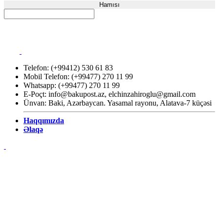
Hamısı
Telefon: (+99412) 530 61 83
Mobil Telefon: (+99477) 270 11 99
Whatsapp: (+99477) 270 11 99
E-Poçt:
info@bakupost.az
,
elchinzahiroglu@gmail.com
Ünvan: Baki, Azərbaycan. Yasamal rayonu, Alatava-7 küçəsi
Haqqımızda
Əlaqə