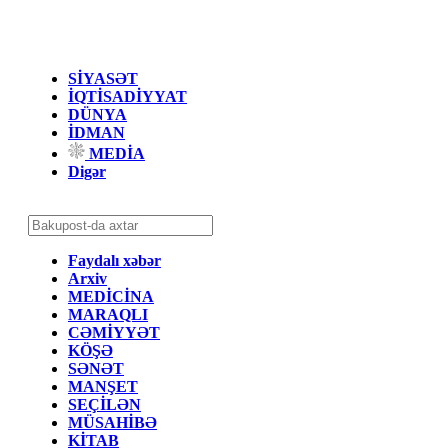
SİYASƏT
İQTİSADİYYAT
DÜNYA
İDMAN
MEDİA
Digər
Faydalı xəbər
Arxiv
MEDİCİNA
MARAQLI
CƏMİYYƏT
KÖŞƏ
SƏNƏT
MANŞET
SEÇİLƏN
MÜSAHİBƏ
KİTAB