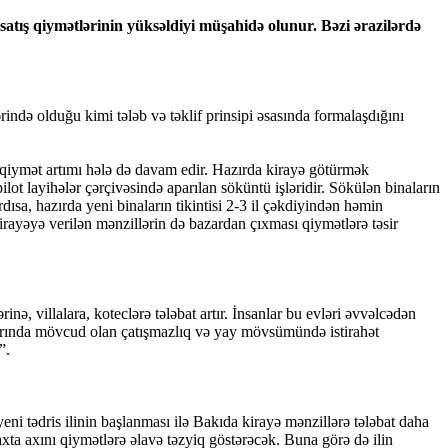
satış qiymətlərinin yüksəldiyi müşahidə olunur. Bəzi ərazilərdə
ndə olduğu kimi tələb və təklif prinsipi əsasında formalaşdığını
 qiymət artımı hələ də davam edir. Hazırda kirayə götürmək
ot layihələr çərçivəsində aparılan söküntü işləridir. Sökülən binaların
dısa, hazırda yeni binaların tikintisi 2-3 il çəkdiyindən həmin
irayəyə verilən mənzillərin də bazardan çıxması qiymətlərə təsir
ə, villalara, koteclərə tələbat artır. İnsanlar bu evləri əvvəlcədən
zarında mövcud olan çatışmazlıq və yay mövsümündə istirahət
”.
eni tədris ilinin başlanması ilə Bakıda kirayə mənzillərə tələbat daha
axta axını qiymətlərə əlavə təzyiq göstərəcək. Buna görə də ilin