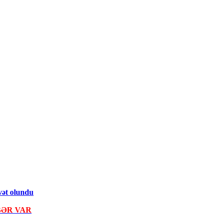
əvət olundu
ƏR VAR