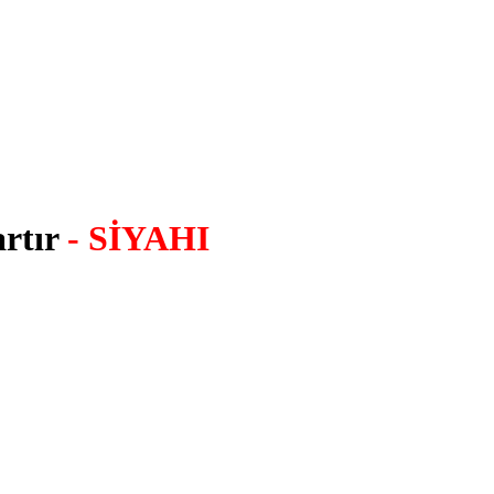
artır
- SİYAHI