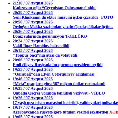
21:10 / 07 Avqust 2026
Kadırovun oğlu “Çeçenistan Qəhrəmanı” oldu
20:59 / 07 Avqust 2026
Yeni Klinikanın direktor müavini işdən çıxarıldı - FOTO
20:50 / 07 Avqust 2026
Ərdoğan Məkkə sazişindən yazdı: Qardaş ölkələr üçün..
20:36 / 07 Avqust 2026
Dəniz sularında görünməyən TƏHLÜKƏ
20:24 / 07 Avqust 2026
Vəkil İlqar Həmidov həbs edildi
20:15 / 07 Avqust 2026
"Toppuş bacı"nın atası da vəfat etdi
20:06 / 07 Avqust 2026
Emil Əliyev Rusiyada bu quruma prezident seçildi
19:55 / 07 Avqust 2026
"Qarabağ"dan Elvin Cəfərquliyev açıqlaması
19:46 / 07 Avqust 2026
“Meta” uşaqlara görə 567 milyon dollar cərimələndi
19:35 / 07 Avqust 2026
Qubada Qəçreş yolunda təhlükəli vəziyyət - VİDEO
19:26 / 07 Avqust 2026
17 yaşlı qıza nişan mərasimi keçirildi, valideynləri polisə d
19:17 / 07 Avqust 2026
Azərbaycanda rüşvətə görə tutulan vəzifəli şəxslərdən
XƏB
19:05 / 07 Avqust 2026