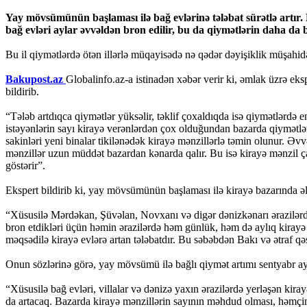
Yay mövsümünün başlaması ilə bağ evlərinə tələbat sürətlə artır.
bağ evləri aylar əvvəldən bron edilir, bu da qiymətlərin daha da
Bu il qiymətlərdə ötən illərlə müqayisədə nə qədər dəyişiklik müşahid
Bakupost.az
Globalinfo.az-a istinadən xəbər verir ki, əmlak üzrə ek
bildirib.
“Tələb artdıqca qiymətlər yüksəlir, təklif çoxaldıqda isə qiymətlərd
istəyənlərin sayı kirayə verənlərdən çox olduğundan bazarda qiymətlər 
sakinləri yeni binalar tikilənədək kirayə mənzillərlə təmin olunur. Əvvə
mənzillər uzun müddət bazardan kənarda qalır. Bu isə kirayə mənzil çat
göstərir”.
Ekspert bildirib ki, yay mövsümünün başlaması ilə kirayə bazarında 
“Xüsusilə Mərdəkan, Şüvəlan, Novxanı və digər dənizkənarı ərazilərdə, e
bron etdikləri üçün həmin ərazilərdə həm günlük, həm də aylıq kirayə
məqsədilə kirayə evlərə artan tələbatdır. Bu səbəbdən Bakı və ətraf qəs
Onun sözlərinə görə, yay mövsümü ilə bağlı qiymət artımı sentyabr a
“Xüsusilə bağ evləri, villalar və dənizə yaxın ərazilərdə yerləşən kira
da artacaq. Bazarda kirayə mənzillərin sayının məhdud olması, həmçinin