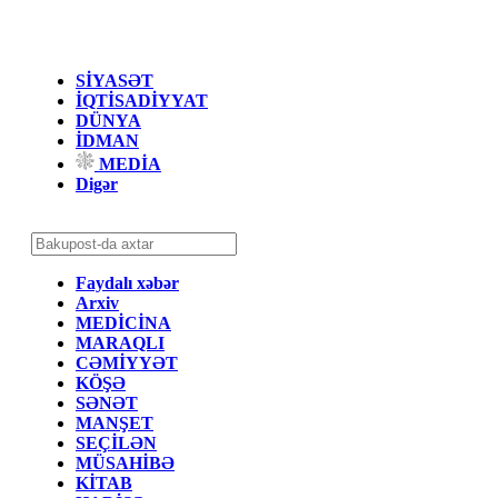
SİYASƏT
İQTİSADİYYAT
DÜNYA
İDMAN
MEDİA
Digər
Faydalı xəbər
Arxiv
MEDİCİNA
MARAQLI
CƏMİYYƏT
KÖŞƏ
SƏNƏT
MANŞET
SEÇİLƏN
MÜSAHİBƏ
KİTAB