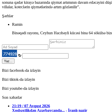
sonuna qədər kirayə bazarında qiymət artımının davam edəcəyini düşün
villalar, koteclərin qiymətlərində artım gözlənilir”.
Şərhlər
Ramin
Binəqədi rayonu, Ceyhun Hacıbəyli kücəsi bina 64 sökülsə bizd
↻
Yaz...
Bizi facebook-da izləyin
Bizi tiktok-da izləyin
Bizi youtube-da izləyin
Son xəbərlər
21:19 / 07 Avqust 2026
Xoşbəxtlikdən Azərbaycanda... - İranlı nazir