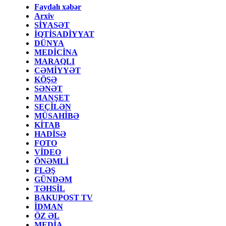
Faydalı xəbər
Arxiv
SİYASƏT
İQTİSADİYYAT
DÜNYA
MEDİCİNA
MARAQLI
CƏMİYYƏT
KÖŞƏ
SƏNƏT
MANŞET
SEÇİLƏN
MÜSAHİBƏ
KİTAB
HADİSƏ
FOTO
VİDEO
ÖNƏMLİ
FLƏŞ
GÜNDƏM
TƏHSİL
BAKUPOST TV
İDMAN
ÖZ ƏL
MEDİA