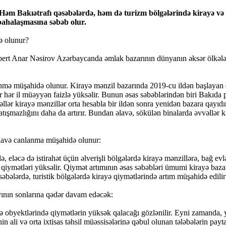
 Həm Bakıətrafı qəsəbələrdə, həm də turizm bölgələrində kirayə və 
 bahalaşmasına səbəb olur.
ə olunur?
spert Anar Nəsirov Azərbaycanda əmlak bazarının dünyanın əksər ölkələri
ə enmə müşahidə olunur. Kirayə mənzil bazarında 2019-cu ildən başlayan
hər il müəyyən faizlə yüksəlir. Bunun əsas səbəblərindən biri Bakıda pil
llər kirayə mənzillər orta hesabla bir ildən sonra yenidən bazara qayıdır
ışmazlığını daha da artırır. Bundan əlavə, sökülən binalarda əvvəllər k
əlavə canlanma müşahidə olunur:
ləcə də istirahət üçün əlverişli bölgələrdə kirayə mənzillərə, bağ evlərin
 qiymətləri yüksəlir. Qiymət artımının əsas səbəbləri ümumi kirayə ba
əbələrdə, turistik bölgələrdə kirayə qiymətlərində artım müşahidə edilir
yının sonlarına qədər davam edəcək:
yə obyektlərində qiymətlərin yüksək qalacağı gözlənilir. Eyni zamanda, y
 ali və orta ixtisas təhsil müəssisələrinə qəbul olunan tələbələrin payt