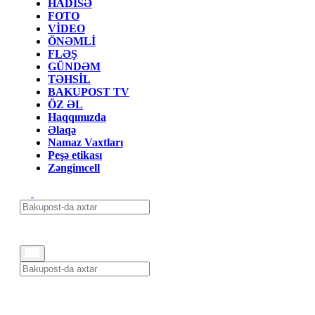
HADİSƏ
FOTO
VİDEO
ÖNƏMLİ
FLƏŞ
GÜNDƏM
TƏHSİL
BAKUPOST TV
ÖZ ƏL
Haqqımızda
Əlaqə
Namaz Vaxtları
Peşə etikası
Zəngimcell