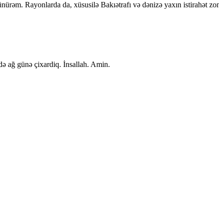
ürəm. Rayonlarda da, xüsusilə Bakıətrafı və dənizə yaxın istirahət zo
ə ağ günə çixardiq. İnsallah. Amin.