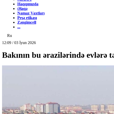
Haqqımızda
Əlaqə
Namaz Vaxtları
Peşə etikası
Zəngimcell
...
Ru
12:09 / 03 İyun 2026
Bakının bu ərazilərində evlərə t