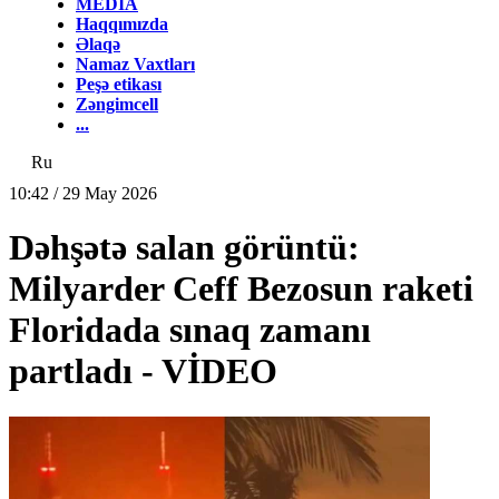
MEDİA
Haqqımızda
Əlaqə
Namaz Vaxtları
Peşə etikası
Zəngimcell
...
Ru
10:42 / 29 May 2026
Dəhşətə salan görüntü:
Milyarder Ceff Bezosun raketi
Floridada sınaq zamanı
partladı - VİDEO