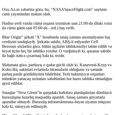
Oxu.Az-ın xəbərinə görə, bu, "NASASpaceFlight.com" saytının
canlı yayımından məlum olub.
Hadisə yerli vaxtla cümə axşamı təxminən saat 21:00-da (Bakı vaxtı
ilə cümə günü saat 05:00-da - red.) baş verib.
Blue Origin" şirkəti "X" hesabında sınaq zamanı anomaliyanın baş
verdiyini təsdiqləyib. Şirkətin sahibi, ABŞ-li milyarder Ceff
Bezosun sözlərinə görə, bütün işçilərin təhlükəsizliyi təmin edilib və
heyət üçün heç bir təhlükə yoxdur. O vurğulayıb ki, qəzanın səbəbi
ilə bağlı nəticə çıxarmaq hələ ki, tezdir.
Məlumata görə, partlayış o qədər güclü olub ki, Kanaveral-Keyp və
Koko-Biç sakinləri evlərində titrəmələrin olduğunu və səmada
parlaq parıltı görüldüyünü bildiriblər. Yerli hakimiyyət orqanları
mümkün yanacaq sızmaları səbəbindən hər hansı təhlükə olmadığını
qeyd ediblər.
Sınaqlar "New Glenn"in qarşıdakı həftələrə planlaşdırılan dördüncü
buraxılışına hazırlıq məqsədilə aparılıb. Sınaq zamanı göyərtədə
aparatlar olmayıb. Buraxılış infrastrukturuna dəyən ziyanın miqyası
hələ ki, müəyyən edilməyib.