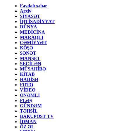
Faydalı xəbər
Arxiv
SİYASƏT
İQTİSADİYYAT
DÜNYA
MEDİCİNA
MARAQLI
CƏMİYYƏT
KÖŞƏ
SƏNƏT
MANŞET
SEÇİLƏN
MÜSAHİBƏ
KİTAB
HADİSƏ
FOTO
VİDEO
ÖNƏMLİ
FLƏŞ
GÜNDƏM
TƏHSİL
BAKUPOST TV
İDMAN
ÖZ ƏL