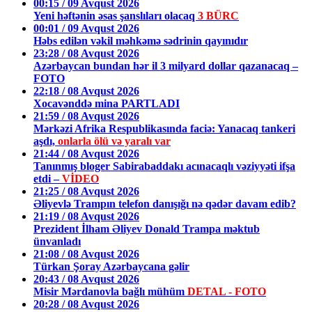
00:15 / 09 Avqust 2026
Yeni həftənin əsas şanslıları olacaq
3 BÜRC
00:01 / 09 Avqust 2026
Həbs edilən vəkil məhkəmə sədrinin qayınıdır
23:28 / 08 Avqust 2026
Azərbaycan bundan hər il 3 milyard dollar qazanacaq –
FOTO
22:18 / 08 Avqust 2026
Xocavənddə mina PARTLADI
21:59 / 08 Avqust 2026
Mərkəzi Afrika Respublikasında faciə: Yanacaq tankeri
aşdı,
onlarla ölü və yaralı var
21:44 / 08 Avqust 2026
Tanınmış bloger Sabirabaddakı acınacaqlı vəziyyəti ifşa
etdi –
VİDEO
21:25 / 08 Avqust 2026
Əliyevlə Trampın telefon danışığı nə qədər davam edib?
21:19 / 08 Avqust 2026
Prezident İlham Əliyev Donald Trampa məktub
ünvanladı
21:08 / 08 Avqust 2026
Türkan Şoray Azərbaycana gəlir
20:43 / 08 Avqust 2026
Misir Mərdanovla bağlı mühüm
DETAL - FOTO
20:28 / 08 Avqust 2026