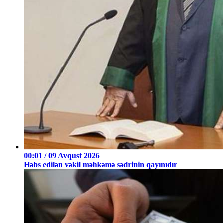
00:01 / 09 Avqust 2026
Həbs edilən vəkil məhkəmə sədrinin qayınıdır