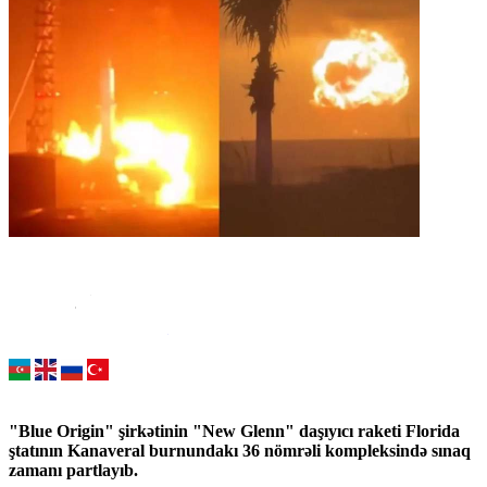
"Blue Origin" şirkətinin "New Glenn" daşıyıcı raketi Florida
ştatının Kanaveral burnundakı 36 nömrəli kompleksində sınaq
zamanı partlayıb.