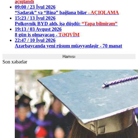
açıqlandı
09:00 / 23 İyul 2026
“Sədərək” və “Binə” bağlana bilər
- AÇIQLAMA
15:23 / 13 İyul 2026
Polkovnik BYD aldı, işə düşdü:
“Tapa bilmirəm”
19:13 / 03 Avqust 2026
8 gün iş olmayacaq -
TƏQVİM
22:47 / 10 İyul 2026
Azərbaycanda yeni rüsum müəyyənləşir - 70 manat
Hamısı
Son xəbərlər