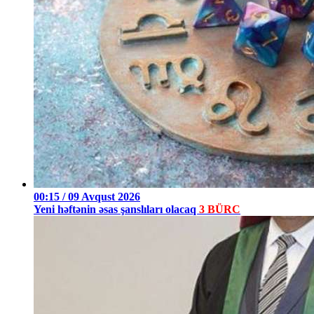
00:15 / 09 Avqust 2026
Yeni həftənin əsas şanslıları olacaq
3 BÜRC