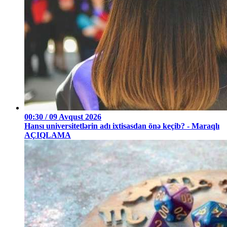
00:30 / 09 Avqust 2026
Hansı universitetlərin adı ixtisasdan önə keçib? - Maraqlı
AÇIQLAMA