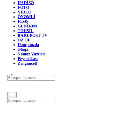
HADİSƏ
FOTO
VİDEO
ÖNƏMLİ
FLƏŞ
GÜNDƏM
TƏHSİL
BAKUPOST TV
ÖZ ƏL
Haqqımızda
Əlaqə
Namaz Vaxtları
Peşə etikası
Zəngimcell