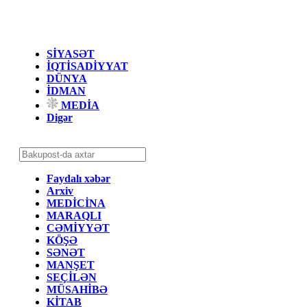
SİYASƏT
İQTİSADİYYAT
DÜNYA
İDMAN
MEDİA
Digər
Faydalı xəbər
Arxiv
MEDİCİNA
MARAQLI
CƏMİYYƏT
KÖŞƏ
SƏNƏT
MANŞET
SEÇİLƏN
MÜSAHİBƏ
KİTAB