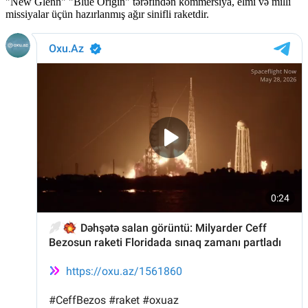
"New Glenn" "Blue Origin" tərəfindən kommersiya, elmi və milli
missiyalar üçün hazırlanmış ağır sinifli raketdir.