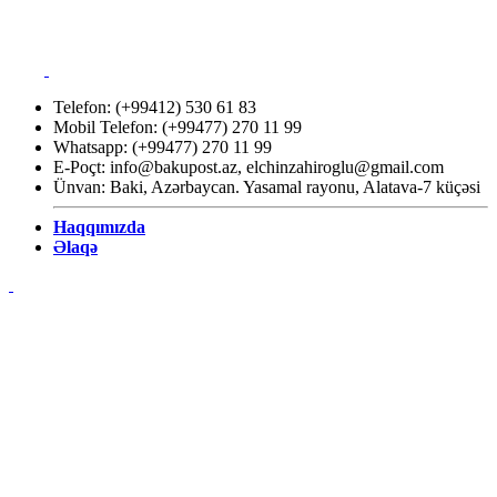
Telefon: (+99412) 530 61 83
Mobil Telefon: (+99477) 270 11 99
Whatsapp: (+99477) 270 11 99
E-Poçt:
info@bakupost.az
,
elchinzahiroglu@gmail.com
Ünvan: Baki, Azərbaycan. Yasamal rayonu, Alatava-7 küçəsi
Haqqımızda
Əlaqə