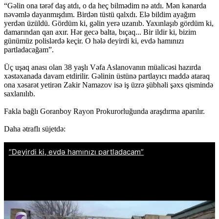
“Gəlin ona tərəf daş atdı, o da heç bilmədim nə atdı. Mən kənarda
nəvəmlə dayanmışdım. Birdən tüstü qalxdı. Elə bildim ayağım
yerdən üzüldü. Gördüm ki, gəlin yerə uzanıb. Yaxınlaşıb gördüm ki,
damarından qan axır. Hər gecə balta, bıçaq... Bir ildir ki, bizim
günümüz polislərdə keçir. O hələ deyirdi ki, evdə hamınızı
partladacağam”.
Üç uşaq anası olan 38 yaşlı Vəfa Aslanovanın müalicəsi hazırda
xəstəxanada davam etdirilir. Gəlinin üstünə partlayıcı maddə ataraq
ona xəsarət yetirən Zakir Namazov isə iş üzrə şübhəli şəxs qismində
saxlanılıb.
Fakla bağlı Goranboy Rayon Prokurorluğunda araşdırma aparılır.
Daha ətraflı süjetdə: