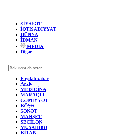
SİYASƏT
İQTİSADİYYAT
DÜNYA
İDMAN
MEDİA
Digər
Faydalı xəbər
Arxiv
MEDİCİNA
MARAQLI
CƏMİYYƏT
KÖŞƏ
SƏNƏT
MANŞET
SEÇİLƏN
MÜSAHİBƏ
KİTAB