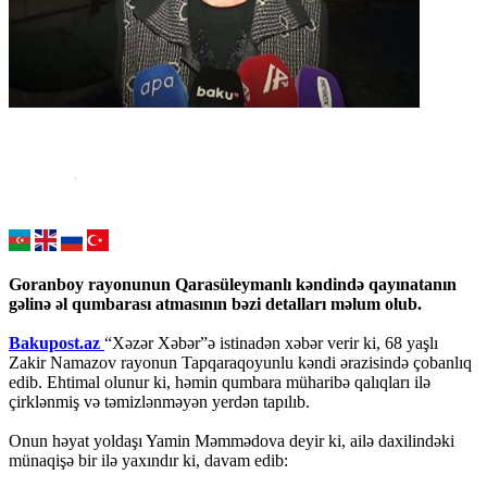
Goranboy rayonunun Qarasüleymanlı kəndində qayınatanın
gəlinə əl qumbarası atmasının bəzi detalları məlum olub.
Bakupost.az
“Xəzər Xəbər”ə istinadən xəbər verir ki, 68 yaşlı
Zakir Namazov rayonun Tapqaraqoyunlu kəndi ərazisində çobanlıq
edib. Ehtimal olunur ki, həmin qumbara müharibə qalıqları ilə
çirklənmiş və təmizlənməyən yerdən tapılıb.
Onun həyat yoldaşı Yamin Məmmədova deyir ki, ailə daxilindəki
münaqişə bir ilə yaxındır ki, davam edib: