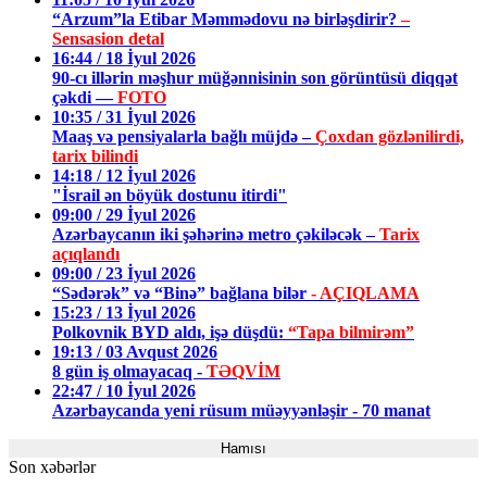
“Arzum”la Etibar Məmmədovu nə birləşdirir?
–
Sensasion detal
16:44 / 18 İyul 2026
90-cı illərin məşhur müğənnisinin son görüntüsü diqqət
çəkdi —
FOTO
10:35 / 31 İyul 2026
Maaş və pensiyalarla bağlı müjdə –
Çoxdan gözlənilirdi,
tarix bilindi
14:18 / 12 İyul 2026
"İsrail ən böyük dostunu itirdi"
09:00 / 29 İyul 2026
Azərbaycanın iki şəhərinə metro çəkiləcək –
Tarix
açıqlandı
09:00 / 23 İyul 2026
“Sədərək” və “Binə” bağlana bilər
- AÇIQLAMA
15:23 / 13 İyul 2026
Polkovnik BYD aldı, işə düşdü:
“Tapa bilmirəm”
19:13 / 03 Avqust 2026
8 gün iş olmayacaq -
TƏQVİM
22:47 / 10 İyul 2026
Azərbaycanda yeni rüsum müəyyənləşir - 70 manat
Hamısı
Son xəbərlər