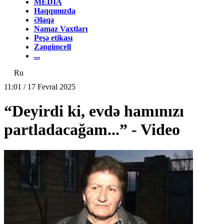
MEDİA
Haqqımızda
Əlaqə
Namaz Vaxtları
Peşə etikası
Zəngimcell
...
Ru
11:01 / 17 Fevral 2025
“Deyirdi ki, evdə hamınızı
partladacağam...” - Video