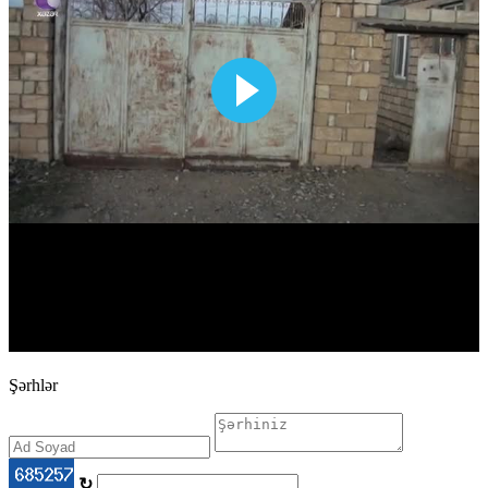
Şərhlər
↻