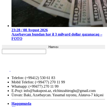
23:28 / 08 Avqust 2026
Azərbaycan bundan hər il 3 milyard dollar qazanacaq –
FOTO
Hamısı
Telefon: (+99412) 530 61 83
Mobil Telefon: (+99477) 270 11 99
Whatsapp: (+99477) 270 11 99
E-Poçt:
info@bakupost.az
,
elchinzahiroglu@gmail.com
Ünvan: Baki, Azərbaycan. Yasamal rayonu, Alatava-7 küçəsi
Haqqımızda