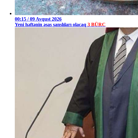
00:15 / 09 Avqust 2026
Yeni həftənin əsas şanslıları olacaq
3 BÜRC