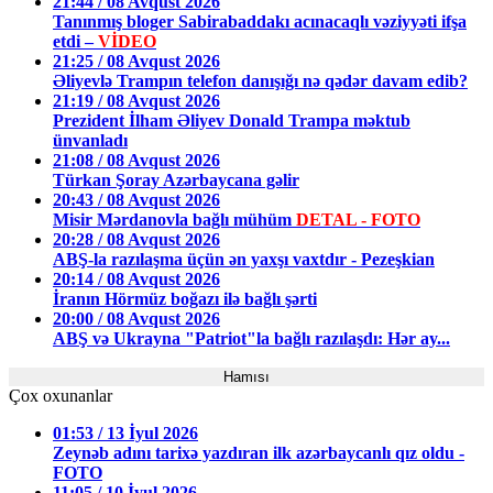
21:44 / 08 Avqust 2026
Tanınmış bloger Sabirabaddakı acınacaqlı vəziyyəti ifşa
etdi –
VİDEO
21:25 / 08 Avqust 2026
Əliyevlə Trampın telefon danışığı nə qədər davam edib?
21:19 / 08 Avqust 2026
Prezident İlham Əliyev Donald Trampa məktub
ünvanladı
21:08 / 08 Avqust 2026
Türkan Şoray Azərbaycana gəlir
20:43 / 08 Avqust 2026
Misir Mərdanovla bağlı mühüm
DETAL - FOTO
20:28 / 08 Avqust 2026
ABŞ-la razılaşma üçün ən yaxşı vaxtdır - Pezeşkian
20:14 / 08 Avqust 2026
İranın Hörmüz boğazı ilə bağlı şərti
20:00 / 08 Avqust 2026
ABŞ və Ukrayna "Patriot"la bağlı razılaşdı: Hər ay...
Hamısı
Çox oxunanlar
01:53 / 13 İyul 2026
Zeynəb adını tarixə yazdıran ilk azərbaycanlı qız oldu -
FOTO
11:05 / 10 İyul 2026