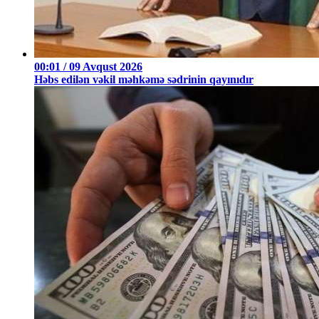
00:01 / 09 Avqust 2026
Həbs edilən vəkil məhkəmə sədrinin qayınıdır