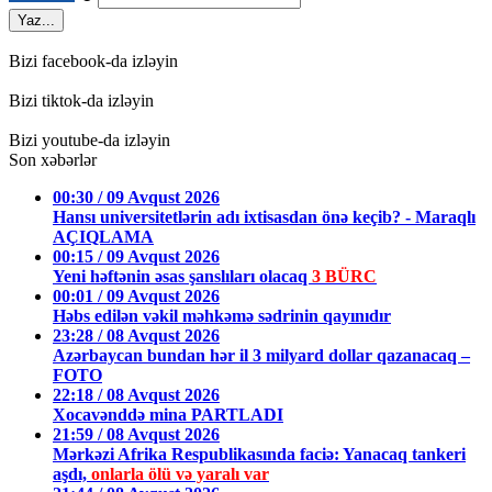
Yaz...
Bizi facebook-da izləyin
Bizi tiktok-da izləyin
Bizi youtube-da izləyin
Son xəbərlər
00:30 / 09 Avqust 2026
Hansı universitetlərin adı ixtisasdan önə keçib? - Maraqlı
AÇIQLAMA
00:15 / 09 Avqust 2026
Yeni həftənin əsas şanslıları olacaq
3 BÜRC
00:01 / 09 Avqust 2026
Həbs edilən vəkil məhkəmə sədrinin qayınıdır
23:28 / 08 Avqust 2026
Azərbaycan bundan hər il 3 milyard dollar qazanacaq –
FOTO
22:18 / 08 Avqust 2026
Xocavənddə mina PARTLADI
21:59 / 08 Avqust 2026
Mərkəzi Afrika Respublikasında faciə: Yanacaq tankeri
aşdı,
onlarla ölü və yaralı var