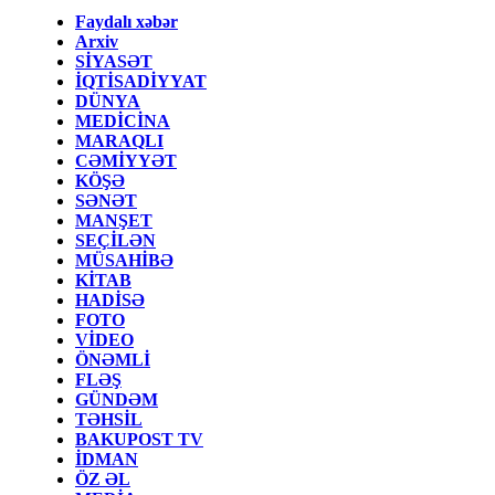
Faydalı xəbər
Arxiv
SİYASƏT
İQTİSADİYYAT
DÜNYA
MEDİCİNA
MARAQLI
CƏMİYYƏT
KÖŞƏ
SƏNƏT
MANŞET
SEÇİLƏN
MÜSAHİBƏ
KİTAB
HADİSƏ
FOTO
VİDEO
ÖNƏMLİ
FLƏŞ
GÜNDƏM
TƏHSİL
BAKUPOST TV
İDMAN
ÖZ ƏL