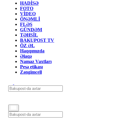
HADİSƏ
FOTO
VİDEO
ÖNƏMLİ
FLƏŞ
GÜNDƏM
TƏHSİL
BAKUPOST TV
ÖZ ƏL
Haqqımızda
Əlaqə
Namaz Vaxtları
Peşə etikası
Zəngimcell