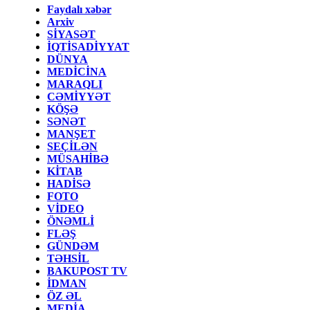
Faydalı xəbər
Arxiv
SİYASƏT
İQTİSADİYYAT
DÜNYA
MEDİCİNA
MARAQLI
CƏMİYYƏT
KÖŞƏ
SƏNƏT
MANŞET
SEÇİLƏN
MÜSAHİBƏ
KİTAB
HADİSƏ
FOTO
VİDEO
ÖNƏMLİ
FLƏŞ
GÜNDƏM
TƏHSİL
BAKUPOST TV
İDMAN
ÖZ ƏL
MEDİA