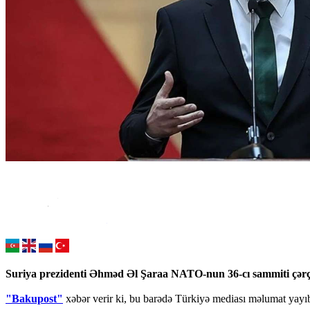
Suriya prezidenti Əhməd Əl Şaraa NATO-nun 36-cı sammiti çərç
"Bakupost"
xəbər verir ki, bu barədə Türkiyə mediası məlumat yayı