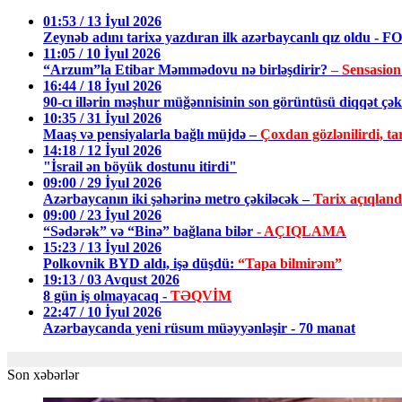
01:53 / 13 İyul 2026
Zeynəb adını tarixə yazdıran ilk azərbaycanlı qız oldu - 
11:05 / 10 İyul 2026
“Arzum”la Etibar Məmmədovu nə birləşdirir?
– Sensasion
16:44 / 18 İyul 2026
90-cı illərin məşhur müğənnisinin son görüntüsü diqqət ç
10:35 / 31 İyul 2026
Maaş və pensiyalarla bağlı müjdə –
Çoxdan gözlənilirdi, tar
14:18 / 12 İyul 2026
"İsrail ən böyük dostunu itirdi"
09:00 / 29 İyul 2026
Azərbaycanın iki şəhərinə metro çəkiləcək –
Tarix açıqland
09:00 / 23 İyul 2026
“Sədərək” və “Binə” bağlana bilər
- AÇIQLAMA
15:23 / 13 İyul 2026
Polkovnik BYD aldı, işə düşdü:
“Tapa bilmirəm”
19:13 / 03 Avqust 2026
8 gün iş olmayacaq -
TƏQVİM
22:47 / 10 İyul 2026
Azərbaycanda yeni rüsum müəyyənləşir - 70 manat
Son xəbərlər