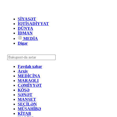
SİYASƏT
İQTİSADİYYAT
DÜNYA
İDMAN
MEDİA
Digər
Faydalı xəbər
Arxiv
MEDİCİNA
MARAQLI
CƏMİYYƏT
KÖŞƏ
SƏNƏT
MANŞET
SEÇİLƏN
MÜSAHİBƏ
KİTAB