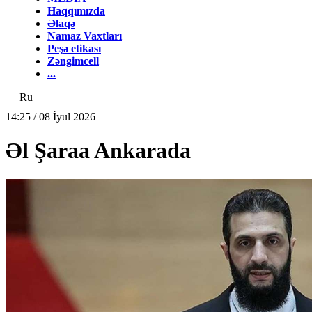
Haqqımızda
Əlaqə
Namaz Vaxtları
Peşə etikası
Zəngimcell
...
Ru
14:25 / 08 İyul 2026
Əl Şaraa Ankarada