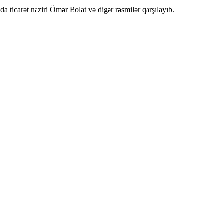
a ticarət naziri Ömər Bolat və digər rəsmilər qarşılayıb.