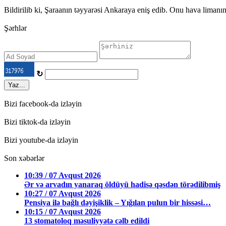
Bildirilib ki, Şaraanın təyyarəsi Ankaraya eniş edib. Onu hava limanınd
Şərhlər
↻
Yaz...
Bizi facebook-da izləyin
Bizi tiktok-da izləyin
Bizi youtube-da izləyin
Son xəbərlər
10:39 / 07 Avqust 2026
Ər və arvadın yanaraq öldüyü hadisə qəsdən törədilibmiş
10:27 / 07 Avqust 2026
Pensiya ilə bağlı dəyişiklik – Yığılan pulun bir hissəsi…
10:15 / 07 Avqust 2026
13 stomatoloq məsuliyyətə cəlb edildi