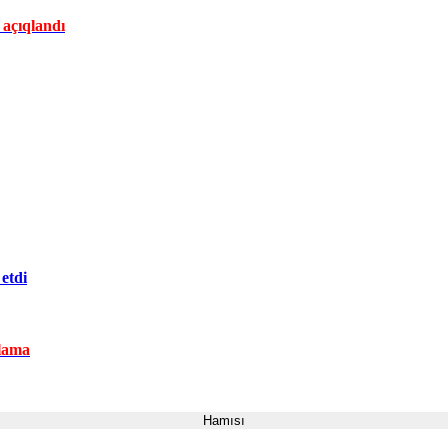
 açıqlandı
etdi
lama
Hamısı