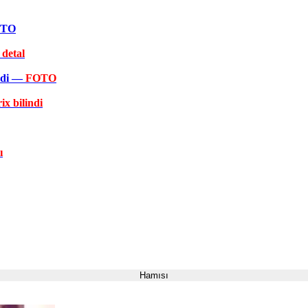
FOTO
 detal
əkdi —
FOTO
ix bilindi
ı
Hamısı