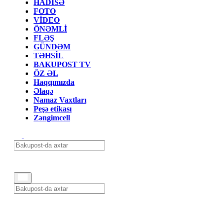
HADİSƏ
FOTO
VİDEO
ÖNƏMLİ
FLƏŞ
GÜNDƏM
TƏHSİL
BAKUPOST TV
ÖZ ƏL
Haqqımızda
Əlaqə
Namaz Vaxtları
Peşə etikası
Zəngimcell