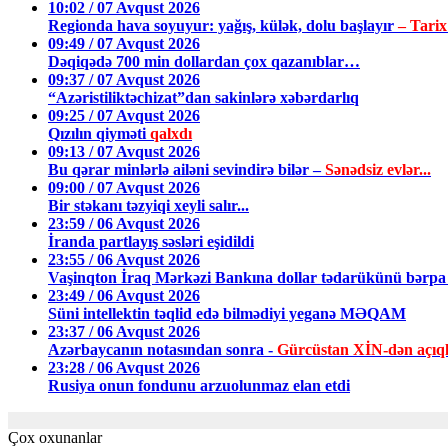
10:02 / 07 Avqust 2026
Regionda hava soyuyur: yağış, külək, dolu başlayır
– Tarix
09:49 / 07 Avqust 2026
Dəqiqədə 700 min dollardan çox qazanıblar…
09:37 / 07 Avqust 2026
“Azəristiliktəchizat”dan sakinlərə xəbərdarlıq
09:25 / 07 Avqust 2026
Qızılın qiyməti
qalxdı
09:13 / 07 Avqust 2026
Bu qərar minlərlə ailəni sevindirə bilər –
Sənədsiz evlər...
09:00 / 07 Avqust 2026
Bir stəkanı təzyiqi xeyli salır...
23:59 / 06 Avqust 2026
İranda partlayış səsləri eşidildi
23:55 / 06 Avqust 2026
Vaşinqton İraq Mərkəzi Bankına dollar tədarükünü bərpa 
23:49 / 06 Avqust 2026
Süni intellektin təqlid edə bilmədiyi yeganə MƏQAM
23:37 / 06 Avqust 2026
Azərbaycanın notasından sonra -
Gürcüstan XİN-dən açıq
23:28 / 06 Avqust 2026
Rusiya onun fondunu arzuolunmaz elan etdi
Çox oxunanlar