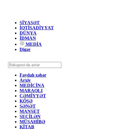
SİYASƏT
İQTİSADİYYAT
DÜNYA
İDMAN
MEDİA
Digər
Faydalı xəbər
Arxiv
MEDİCİNA
MARAQLI
CƏMİYYƏT
KÖŞƏ
SƏNƏT
MANŞET
SEÇİLƏN
MÜSAHİBƏ
KİTAB