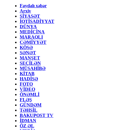
Faydalı xəbər
Arxiv
SİYASƏT
İQTİSADİYYAT
DÜNYA
MEDİCİNA
MARAQLI
CƏMİYYƏT
KÖŞƏ
SƏNƏT
MANŞET
SEÇİLƏN
MÜSAHİBƏ
KİTAB
HADİSƏ
FOTO
VİDEO
ÖNƏMLİ
FLƏŞ
GÜNDƏM
TƏHSİL
BAKUPOST TV
İDMAN
ÖZ ƏL