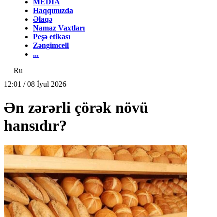
MEDİA
Haqqımızda
Əlaqə
Namaz Vaxtları
Peşə etikası
Zəngimcell
...
Ru
12:01 / 08 İyul 2026
Ən zərərli çörək növü
hansıdır?