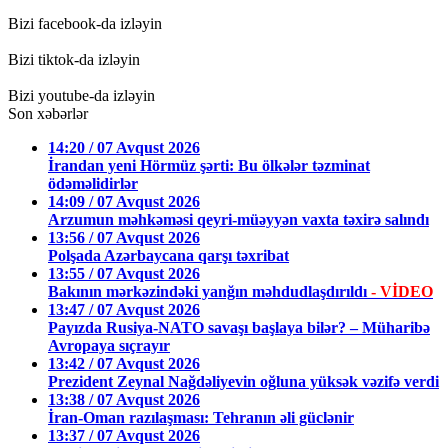
Bizi facebook-da izləyin
Bizi tiktok-da izləyin
Bizi youtube-da izləyin
Son xəbərlər
14:20 / 07 Avqust 2026
İrandan yeni Hörmüz şərti: Bu ölkələr təzminat
ödəməlidirlər
14:09 / 07 Avqust 2026
Arzumun məhkəməsi qeyri-müəyyən vaxta təxirə salındı
13:56 / 07 Avqust 2026
Polşada Azərbaycana qarşı təxribat
13:55 / 07 Avqust 2026
Bakının mərkəzindəki yanğın məhdudlaşdırıldı
- VİDEO
13:47 / 07 Avqust 2026
Payızda Rusiya-NATO savaşı başlaya bilər? – Müharibə
Avropaya sıçrayır
13:42 / 07 Avqust 2026
Prezident Zeynal Nağdəliyevin oğluna yüksək vəzifə verdi
13:38 / 07 Avqust 2026
İran-Oman razılaşması: Tehranın əli güclənir
13:37 / 07 Avqust 2026