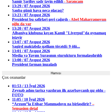
Samir Şərifov sədr təyin edildi
- Sərəncam
13:29 / 07 Avqust 2026
Şənbə günü hava necə olacaq?
13:23 / 07 Avqust 2026
Prezident bu səfirləri geri çağırdı -
Abel Məhərrəmovun
oğlu da var
13:20 / 07 Avqust 2026
Albaniya klubuna keçən Kamil "Liverpul"da oynamaq
istəyir
13:07 / 07 Avqust 2026
Şagird məktəbdə qətliam törətdi: 9 ölü...
13:01 / 07 Avqust 2026
Media və Yayım Şurasının sturukturu formalaşdırıldı
13:00 / 07 Avqust 2026
Prezident fərman imzaladı
Hamısı
Çox oxunanlar
01:53 / 13 İyul 2026
Zeynəb adını tarixə yazdıran ilk azərbaycanlı qız oldu -
FOTO
11:05 / 10 İyul 2026
“Arzum”la Etibar Məmmədovu nə birləşdirir?
–
Sensasion detal