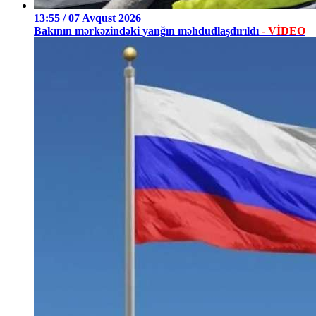
13:55 / 07 Avqust 2026
Bakının mərkəzindəki yanğın məhdudlaşdırıldı
- VİDEO