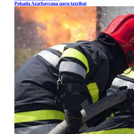
Polşada Azərbaycana qarşı təxribat