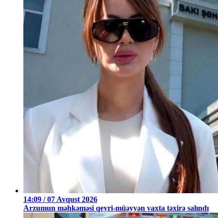
14:09 / 07 Avqust 2026
Arzumun məhkəməsi qeyri-müəyyən vaxta təxirə salındı