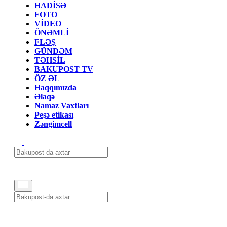
HADİSƏ
FOTO
VİDEO
ÖNƏMLİ
FLƏŞ
GÜNDƏM
TƏHSİL
BAKUPOST TV
ÖZ ƏL
Haqqımızda
Əlaqə
Namaz Vaxtları
Peşə etikası
Zəngimcell