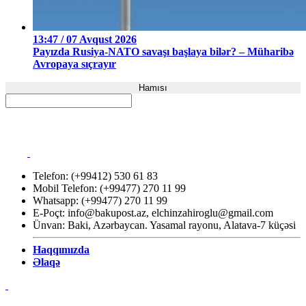
13:47 / 07 Avqust 2026
Payızda Rusiya-NATO savaşı başlaya bilər? – Müharibə
Avropaya sıçrayır
Hamısı
Telefon: (+99412) 530 61 83
Mobil Telefon: (+99477) 270 11 99
Whatsapp: (+99477) 270 11 99
E-Poçt:
info@bakupost.az
,
elchinzahiroglu@gmail.com
Ünvan: Baki, Azərbaycan. Yasamal rayonu, Alatava-7 küçəsi
Haqqımızda
Əlaqə