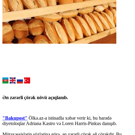
Ən zərərli çörək növü açıqlanıb.
"Bakupost"
Ölkə.az-a istinadla xəbər verir ki, bu barədə
diyetoloqlar Adriana Kastro və Loren Harris-Pinkus danışıb.
Mütəxəssislərin sözlərinə görə, ən zərərli çörək ağ çörəkdir. Bu