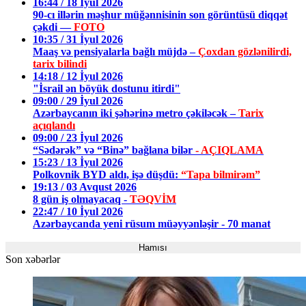
16:44 / 18 İyul 2026
90-cı illərin məşhur müğənnisinin son görüntüsü diqqət
çəkdi —
FOTO
10:35 / 31 İyul 2026
Maaş və pensiyalarla bağlı müjdə –
Çoxdan gözlənilirdi,
tarix bilindi
14:18 / 12 İyul 2026
"İsrail ən böyük dostunu itirdi"
09:00 / 29 İyul 2026
Azərbaycanın iki şəhərinə metro çəkiləcək –
Tarix
açıqlandı
09:00 / 23 İyul 2026
“Sədərək” və “Binə” bağlana bilər
- AÇIQLAMA
15:23 / 13 İyul 2026
Polkovnik BYD aldı, işə düşdü:
“Tapa bilmirəm”
19:13 / 03 Avqust 2026
8 gün iş olmayacaq -
TƏQVİM
22:47 / 10 İyul 2026
Azərbaycanda yeni rüsum müəyyənləşir - 70 manat
Hamısı
Son xəbərlər