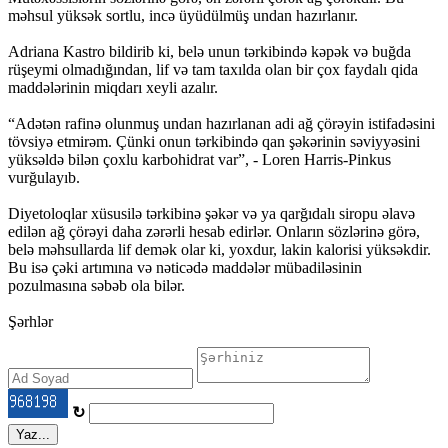
məhsul yüksək sortlu, incə üyüdülmüş undan hazırlanır.
Adriana Kastro bildirib ki, belə unun tərkibində kəpək və buğda
rüşeymi olmadığından, lif və tam taxılda olan bir çox faydalı qida
maddələrinin miqdarı xeyli azalır.
“Adətən rafinə olunmuş undan hazırlanan adi ağ çörəyin istifadəsini
tövsiyə etmirəm. Çünki onun tərkibində qan şəkərinin səviyyəsini
yüksəldə bilən çoxlu karbohidrat var”, - Loren Harris-Pinkus
vurğulayıb.
Diyetoloqlar xüsusilə tərkibinə şəkər və ya qarğıdalı siropu əlavə
edilən ağ çörəyi daha zərərli hesab edirlər. Onların sözlərinə görə,
belə məhsullarda lif demək olar ki, yoxdur, lakin kalorisi yüksəkdir.
Bu isə çəki artımına və nəticədə maddələr mübadiləsinin
pozulmasına səbəb ola bilər.
Şərhlər
↻
Yaz...