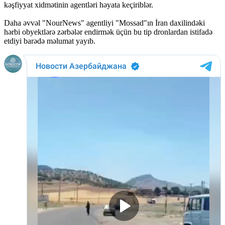
kəşfiyyat xidmətinin agentləri həyata keçiriblər.
Daha əvvəl "NourNews" agentliyi "Mossad"ın İran daxilindəki
hərbi obyektlərə zərbələr endirmək üçün bu tip dronlardan istifadə
etdiyi barədə məlumat yayıb.