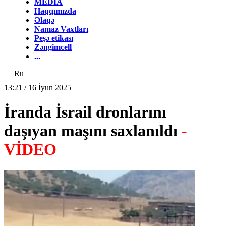
MEDİA
Haqqımızda
Əlaqə
Namaz Vaxtları
Peşə etikası
Zəngimcell
...
Ru
13:21 / 16 İyun 2025
İranda İsrail dronlarını
daşıyan maşını saxlanıldı
-
VİDEO