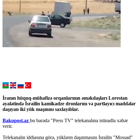
İranın hüquq-mühafizə orqanlarının əməkdaşları Lorestan
əyalətində İsrailin kamikadze dronlarını və partlayıcı maddələr
daşıyan iki yük maşınını saxlayıblar.
Bakupost.az
bu barədə "Press TV" telekanalına istinadla xəbər
verir.
Telekanalın iddiasına görə, yüklərın daşınmasını İsrailin "Mossad"