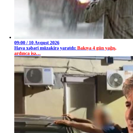
09:00 / 10 Avqust 2026
Hava xəbəri müzakirə yaratdı:
Bakıya 4 gün yağış,
ardınca isə…