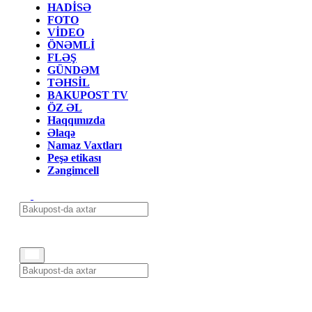
HADİSƏ
FOTO
VİDEO
ÖNƏMLİ
FLƏŞ
GÜNDƏM
TƏHSİL
BAKUPOST TV
ÖZ ƏL
Haqqımızda
Əlaqə
Namaz Vaxtları
Peşə etikası
Zəngimcell