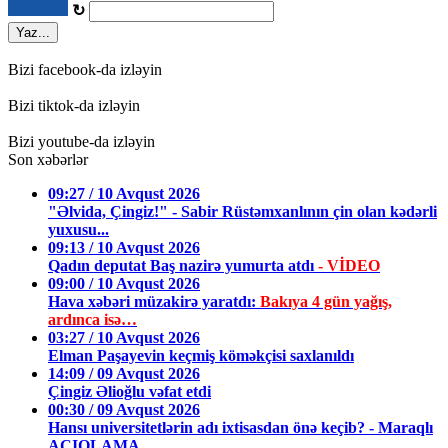
↻
Yaz...
Bizi facebook-da izləyin
Bizi tiktok-da izləyin
Bizi youtube-da izləyin
Son xəbərlər
09:27 / 10 Avqust 2026
"Əlvida, Çingiz!" - Sabir Rüstəmxanlının çin olan kədərli
yuxusu...
09:13 / 10 Avqust 2026
Qadın deputat Baş nazirə yumurta atdı
- VİDEO
09:00 / 10 Avqust 2026
Hava xəbəri müzakirə yaratdı:
Bakıya 4 gün yağış,
ardınca isə…
03:27 / 10 Avqust 2026
Elman Paşayevin keçmiş köməkçisi saxlanıldı
14:09 / 09 Avqust 2026
Çingiz Əlioğlu vəfat etdi
00:30 / 09 Avqust 2026
Hansı universitetlərin adı ixtisasdan önə keçib? - Maraqlı
AÇIQLAMA