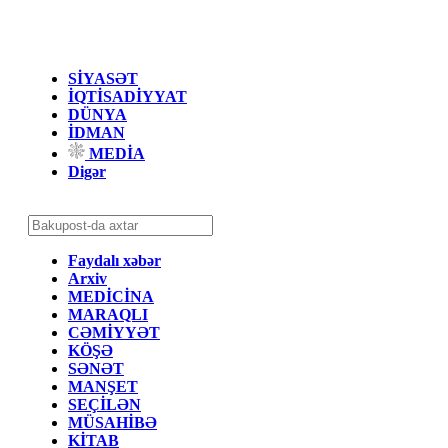
SİYASƏT
İQTİSADİYYAT
DÜNYA
İDMAN
MEDİA
Digər
Faydalı xəbər
Arxiv
MEDİCİNA
MARAQLI
CƏMİYYƏT
KÖŞƏ
SƏNƏT
MANŞET
SEÇİLƏN
MÜSAHİBƏ
KİTAB