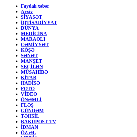
Faydalı xəbər
Arxiv
SİYASƏT
İQTİSADİYYAT
DÜNYA
MEDİCİNA
MARAQLI
CƏMİYYƏT
KÖŞƏ
SƏNƏT
MANŞET
SEÇİLƏN
MÜSAHİBƏ
KİTAB
HADİSƏ
FOTO
VİDEO
ÖNƏMLİ
FLƏŞ
GÜNDƏM
TƏHSİL
BAKUPOST TV
İDMAN
ÖZ ƏL