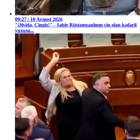
09:27 / 10 Avqust 2026
"Əlvida, Çingiz!" - Sabir Rüstəmxanlının çin olan kədərli
yuxusu...