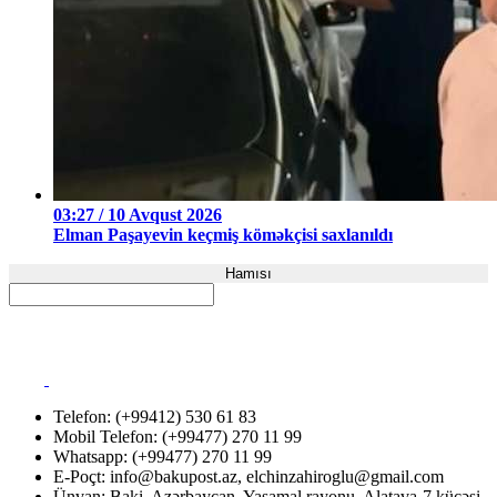
03:27 / 10 Avqust 2026
Elman Paşayevin keçmiş köməkçisi saxlanıldı
Hamısı
Telefon: (+99412) 530 61 83
Mobil Telefon: (+99477) 270 11 99
Whatsapp: (+99477) 270 11 99
E-Poçt:
info@bakupost.az
,
elchinzahiroglu@gmail.com
Ünvan: Baki, Azərbaycan. Yasamal rayonu, Alatava-7 küçəsi