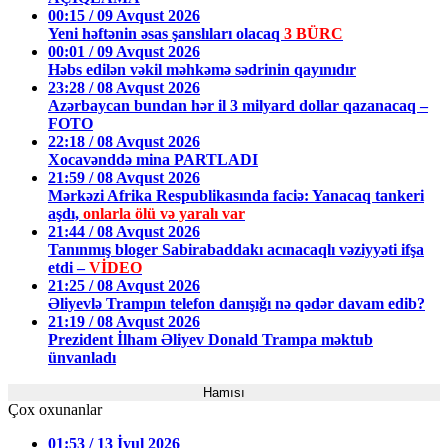
00:15 / 09 Avqust 2026
Yeni həftənin əsas şanslıları olacaq
3 BÜRC
00:01 / 09 Avqust 2026
Həbs edilən vəkil məhkəmə sədrinin qayınıdır
23:28 / 08 Avqust 2026
Azərbaycan bundan hər il 3 milyard dollar qazanacaq –
FOTO
22:18 / 08 Avqust 2026
Xocavənddə mina PARTLADI
21:59 / 08 Avqust 2026
Mərkəzi Afrika Respublikasında faciə: Yanacaq tankeri
aşdı,
onlarla ölü və yaralı var
21:44 / 08 Avqust 2026
Tanınmış bloger Sabirabaddakı acınacaqlı vəziyyəti ifşa
etdi –
VİDEO
21:25 / 08 Avqust 2026
Əliyevlə Trampın telefon danışığı nə qədər davam edib?
21:19 / 08 Avqust 2026
Prezident İlham Əliyev Donald Trampa məktub
ünvanladı
Hamısı
Çox oxunanlar
01:53 / 13 İyul 2026