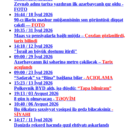
Zeynəb adını tarixə yazdıran ilk azərbaycanlı qız oldu -
FOTO
16:44 / 18 İyul 2026
90-cı illərin məşhur müğənnisinin son görüntüsü diqqət
çəkdi —
FOTO
10:35 / 31 İyul 2026
Maaş və pensiyalarla bağlı müjdə –
Çoxdan gözlənilirdi,
tarix bilindi
14:18 / 12 İyul 2026
"İsrail ən böyük dostunu itirdi"
09:00 / 29 İyul 2026
Azərbaycanın iki şəhərinə metro çəkiləcək –
Tarix
açıqlandı
09:00 / 23 İyul 2026
“Sədərək” və “Binə” bağlana bilər
- AÇIQLAMA
15:23 / 13 İyul 2026
Polkovnik BYD aldı, işə düşdü:
“Tapa bilmirəm”
19:13 / 03 Avqust 2026
8 gün iş olmayacaq -
TƏQVİM
10:40 / 06 Avqust 2026
Bu ölkələrə şəxsiyyət vəsiqəsi ilə gedə biləcəksiniz
-
SİYAHI
14:17 / 11 İyul 2026
Dənizdə rekord həcmdə qızıl ehtiyatı aşkarlandı